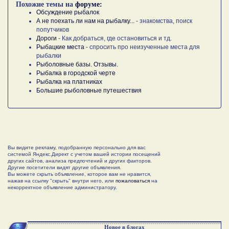
Похожие темы на
форуме:
Обсуждение рыбалок
А не поехать ли нам на рыбалку...
- знакомства, поиск
попутчиков
Дороги
- Как добраться, где остановиться и тд.
Рыбацкие места
- спросить про неизученные места для
рыбалки
Рыболовные базы. Отзывы.
Рыбалка в городской черте
Рыбалка на платниках
Большие рыболовные путешествия
Вы видите рекламу, подобранную персонально для вас
системой Яндекс.Директ с учетом вашей истории посещений
других сайтов, анализа предпочтений и других факторов.
Другие посетители видят другие объявления.
Вы можете скрыть объявление, которое вам не нравится,
нажав на ссылку "скрыть" внутри него, или
пожаловаться
на
некорректное объявление администратору.
Новое в блогах