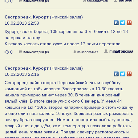
Нравится
saroyan
0
Комментарии (0)
пожаловаться
Сестрорецк, Курорт
(Финский залив)
10.02.2013 22:59
Курорт, час от берега, 105 корюшин на 3 кг. Ловил с 12 до 18
на ерша и плотву.
К вечеру клевать стало хуже и после 17 почти перестало
Нравится
miha/Горская
0
Комментарии (0)
пожаловаться
Сестрорецк, Курорт
(Финский залив)
10.02.2013 22:16
Сестрорецк район форта Первомайский. Были в субботу
компанией из трёх человек. Засверлились в 10-30 клевать
начала примерно минут через 30. В течении дня ровный
вялый клёв. В итоге свернулис около 6 вечера. У меня 44
крюшки на 1кг 430гр. второй напарник примерно столько же ну
и ещё один наш коллега 16 штук. Корюшка разных размеров, к
вечеру брала покрупнее. Немного попортила рыбалку погода,
мокрый снег с дождём, хотя температура позволила работать
целый день голым руками. Правда к вечеру распогодилось и
возвращались во вполне комфортных условиях, повезло, что