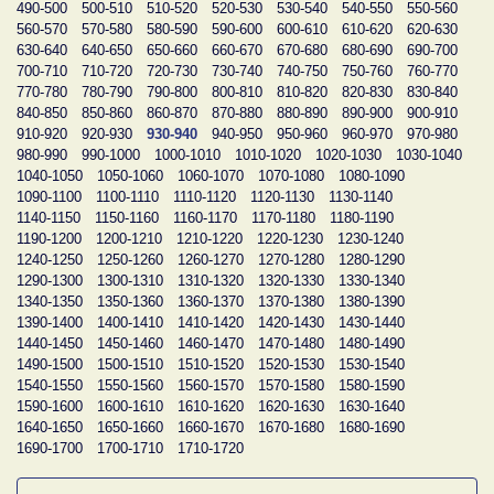
490-500
500-510
510-520
520-530
530-540
540-550
550-560
560-570
570-580
580-590
590-600
600-610
610-620
620-630
630-640
640-650
650-660
660-670
670-680
680-690
690-700
700-710
710-720
720-730
730-740
740-750
750-760
760-770
770-780
780-790
790-800
800-810
810-820
820-830
830-840
840-850
850-860
860-870
870-880
880-890
890-900
900-910
910-920
920-930
930-940
940-950
950-960
960-970
970-980
980-990
990-1000
1000-1010
1010-1020
1020-1030
1030-1040
1040-1050
1050-1060
1060-1070
1070-1080
1080-1090
1090-1100
1100-1110
1110-1120
1120-1130
1130-1140
1140-1150
1150-1160
1160-1170
1170-1180
1180-1190
1190-1200
1200-1210
1210-1220
1220-1230
1230-1240
1240-1250
1250-1260
1260-1270
1270-1280
1280-1290
1290-1300
1300-1310
1310-1320
1320-1330
1330-1340
1340-1350
1350-1360
1360-1370
1370-1380
1380-1390
1390-1400
1400-1410
1410-1420
1420-1430
1430-1440
1440-1450
1450-1460
1460-1470
1470-1480
1480-1490
1490-1500
1500-1510
1510-1520
1520-1530
1530-1540
1540-1550
1550-1560
1560-1570
1570-1580
1580-1590
1590-1600
1600-1610
1610-1620
1620-1630
1630-1640
1640-1650
1650-1660
1660-1670
1670-1680
1680-1690
1690-1700
1700-1710
1710-1720