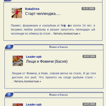
31.07.2026
RubaDrive
Старт челленджа….
Привет, форумчане и соклубник и! М� �е почти 14 лет, я
безумно люблю рыбалку и решил запустить легендарн ый
челлендж по обмену (в стиле ...
Читать полностью »
Новое в блогах
20.07.2026
Leader-spb
Лещи и Фомичи (басня)
Лещам от Фомича, в Неве, совсем житья не стало, И до того
достало это рыб, Что принято на сходе рыбьем стало –
...
Читать полностью »
Новое в блогах
14.07.2026
Leader-spb