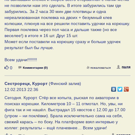
не позволили нам это сделать. В итоге забурились там где
забурились. За 2 часа 30 мин две плотвицы и одна
нереализованная поклевка на двоих + безумный клев
колюшки, плюнув на все решили поставить удочки на корюшку.
Первая поклевка через пол часа и дальше также (но все
веселее!) в итоге я 16 шт. Друг 15 шт.
Может если поставили на корюшку сразу и больше удочек
результат был бы лучше.
Всем удачи!!!!!!!!
Нравится
паля
0
Комментарии (0)
пожаловаться
Сестрорецк, Курорт
(Финский залив)
12.02.2013 22:36
Сегодня. Курорт. Стёр все копыта, рыская по акватории в
поисках корюшки. Километров 10 – 11 отмотал. Но, увы, ни
фига так и не нашёл. Выстрадал 15 хвостов с 12.00 до 17.00
(утром – ни поклёвки). Брала исключительно сама на себя,
свежий карась – по боку. На платформе взял интервью у
коллег: результаты – ещё плачевнее… Всем удачи!