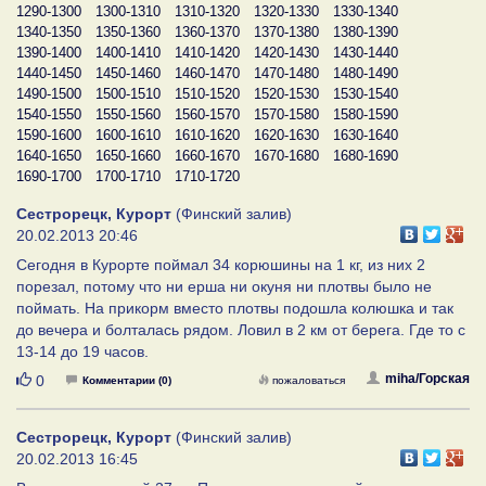
1290-1300
1300-1310
1310-1320
1320-1330
1330-1340
1340-1350
1350-1360
1360-1370
1370-1380
1380-1390
1390-1400
1400-1410
1410-1420
1420-1430
1430-1440
1440-1450
1450-1460
1460-1470
1470-1480
1480-1490
1490-1500
1500-1510
1510-1520
1520-1530
1530-1540
1540-1550
1550-1560
1560-1570
1570-1580
1580-1590
1590-1600
1600-1610
1610-1620
1620-1630
1630-1640
1640-1650
1650-1660
1660-1670
1670-1680
1680-1690
1690-1700
1700-1710
1710-1720
Сестрорецк, Курорт
(Финский залив)
20.02.2013 20:46
Сегодня в Курорте поймал 34 корюшины на 1 кг, из них 2
порезал, потому что ни ерша ни окуня ни плотвы было не
поймать. На прикорм вместо плотвы подошла колюшка и так
до вечера и болталась рядом. Ловил в 2 км от берега. Где то с
13-14 до 19 часов.
Нравится
miha/Горская
0
Комментарии (0)
пожаловаться
Сестрорецк, Курорт
(Финский залив)
20.02.2013 16:45