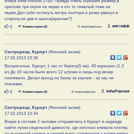
Вчера клев плохой 27шт. Правда очень хороший размер,в
прилове три окуня на червя и кто то тяжелый,тоже на
червя.Дал себя потянуть метра полтора и резко рванул в
сторону,не дав и шанса(красная?)
Нравится
амстафф
0
Комментарии (0)
пожаловаться
Сестрорецк, Курорт
(Финский залив)
17.02.2013 23:38
Воскресенье, Курорт, 1 час от берега(5 км). 40 корюшин (1.3
кг) До 16 часов было всего 12 штучек и лишь под вечер
поклевало. Делал выход на банку за окунем - за час ни
поклевки.
Нравится
miha/Горская
0
Комментарии (0)
пожаловаться
Сестрорецк, Курорт
(Финский залив)
17.02.2013 10:34
Вчера в составе 2 человек отправились в Курорт в надежде
найти лунки недельной давности, где неплохо клевала плотва,
но выпавший снежок и скорей всего оторванная с палки метка