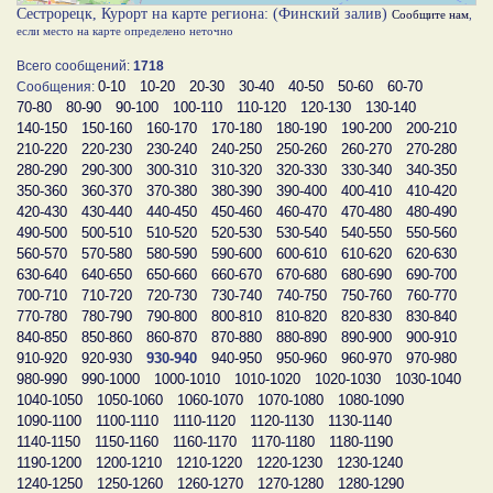
Сестрорецк, Курорт на карте региона: (Финский залив)
Сообщите нам
,
если место на карте определено неточно
Всего сообщений:
1718
0-10
10-20
20-30
30-40
40-50
50-60
60-70
Сообщения:
70-80
80-90
90-100
100-110
110-120
120-130
130-140
140-150
150-160
160-170
170-180
180-190
190-200
200-210
210-220
220-230
230-240
240-250
250-260
260-270
270-280
280-290
290-300
300-310
310-320
320-330
330-340
340-350
350-360
360-370
370-380
380-390
390-400
400-410
410-420
420-430
430-440
440-450
450-460
460-470
470-480
480-490
490-500
500-510
510-520
520-530
530-540
540-550
550-560
560-570
570-580
580-590
590-600
600-610
610-620
620-630
630-640
640-650
650-660
660-670
670-680
680-690
690-700
700-710
710-720
720-730
730-740
740-750
750-760
760-770
770-780
780-790
790-800
800-810
810-820
820-830
830-840
840-850
850-860
860-870
870-880
880-890
890-900
900-910
910-920
920-930
930-940
940-950
950-960
960-970
970-980
980-990
990-1000
1000-1010
1010-1020
1020-1030
1030-1040
1040-1050
1050-1060
1060-1070
1070-1080
1080-1090
1090-1100
1100-1110
1110-1120
1120-1130
1130-1140
1140-1150
1150-1160
1160-1170
1170-1180
1180-1190
1190-1200
1200-1210
1210-1220
1220-1230
1230-1240
1240-1250
1250-1260
1260-1270
1270-1280
1280-1290