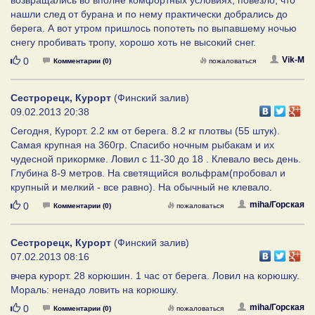
нашли след от бурана и по нему практически добрались до
берега. А вот утром пришлось попотеть по выпавшему ночью
снегу пробивать тропу, хорошо хоть не высокий снег.
Нравится
Vik-M
0
Комментарии (0)
пожаловаться
Сестрорецк, Курорт
(Финский залив)
09.02.2013 20:38
Сегодня, Курорт. 2.2 км от берега. 8.2 кг плотвы (55 штук).
Самая крупная на 360гр. Спасибо ночным рыбакам и их
чудесной прикормке. Ловил с 11-30 до 18 . Клевало весь день.
Глубина 8-9 метров. На светящийся вольфрам(пробовал и
крупный и мелкий - все равно). На обычный не клевало.
Нравится
miha/Горская
0
Комментарии (0)
пожаловаться
Сестрорецк, Курорт
(Финский залив)
07.02.2013 08:16
вчера курорт. 28 корюшин. 1 час от берега. Ловил на корюшку.
Мораль: ненадо ловить на корюшку.
Нравится
miha/Горская
0
Комментарии (0)
пожаловаться