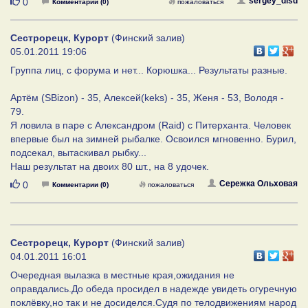
Нравится
sergey_disd
0
Комментарии (0)
пожаловаться
Сестрорецк, Курорт
(Финский залив)
05.01.2011 19:06
Группа лиц, с форума и нет... Корюшка... Результаты разные.
Артём (SBizon) - 35, Алексей(keks) - 35, Женя - 53, Володя -
79.
Я ловила в паре с Александром (Raid) с Питерханта. Человек
впервые был на зимней рыбалке. Освоился мгновенно. Бурил,
подсекал, вытаскивал рыбку...
Наш результат на двоих 80 шт., на 8 удочек.
Нравится
Сережка Ольховая
0
Комментарии (0)
пожаловаться
Сестрорецк, Курорт
(Финский залив)
04.01.2011 16:01
Очередная вылазка в местные края,ожидания не
оправдались.До обеда просидел в надежде увидеть огуречную
поклёвку,но так и не досиделся.Судя по телодвижениям народ