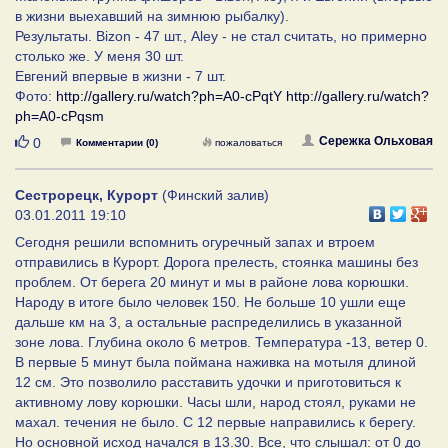
в жизни выехавший на зимнюю рыбалку).
Результаты. Bizon - 47 шт., Aley - не стал считать, но примерно
столько же. У меня 30 шт.
Евгений впервые в жизни - 7 шт.
Фото:
http://gallery.ru/watch?ph=A0-cPqtY
http://gallery.ru/watch?
ph=A0-cPqsm
Нравится
Сережка Ольховая
0
Комментарии (0)
пожаловаться
Сестрорецк, Курорт
(Финский залив)
03.01.2011 19:10
Сегодня решили вспомнить огуречный запах и втроем
отправились в Курорт. Дорога прелесть, стоянка машины без
проблем. От берега 20 минут и мы в районе лова корюшки.
Народу в итоге было человек 150. Не больше 10 ушли еще
дальше км на 3, а остальные распределились в указанной
зоне лова. Глубина около 6 метров. Температура -13, ветер 0.
В первые 5 минут была поймана наживка на мотыля длиной
12 см. Это позволило расставить удочки и приготовиться к
активному лову корюшки. Часы шли, народ стоял, руками не
махал. течения не было. С 12 первые направились к берегу.
Но основной исход начался в 13.30. Все, что слышал: от 0 до