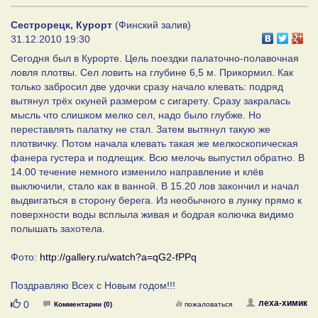
Сестрорецк, Курорт
(Финский залив)
31.12.2010 19:30
Сегодня был в Курорте. Цель поездки палаточно-полавочная
ловля плотвы. Сел ловить на глубине 6,5 м. Прикормил. Как
только забросил две удочки сразу начало клевать: подряд
вытянул трёх окуней размером с сигарету. Сразу закралась
мысль что слишком мелко сел, надо было глубже. Но
переставлять палатку не стал. Затем вытянул такую же
плотвичку. Потом начала клевать такая же мелкоскопическая
фанера густера и подлещик. Всю мелочь выпустил обратно. В
14.00 течение немного изменило направление и клёв
выключили, стало как в ванной. В 15.20 лов закончил и начал
выдвигаться в сторону берега. Из необычного в лунку прямо к
поверхности воды всплыла живая и бодрая колючка видимо
полышать захотела.
Фото:
http://gallery.ru/watch?a=qG2-fPPq
Поздравляю Всех с Новым годом!!!
Нравится
леха-химик
0
Комментарии (0)
пожаловаться