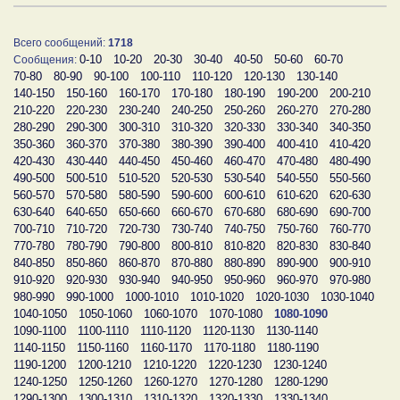
Всего сообщений:
1718
0-10
10-20
20-30
30-40
40-50
50-60
60-70
Сообщения:
70-80
80-90
90-100
100-110
110-120
120-130
130-140
140-150
150-160
160-170
170-180
180-190
190-200
200-210
210-220
220-230
230-240
240-250
250-260
260-270
270-280
280-290
290-300
300-310
310-320
320-330
330-340
340-350
350-360
360-370
370-380
380-390
390-400
400-410
410-420
420-430
430-440
440-450
450-460
460-470
470-480
480-490
490-500
500-510
510-520
520-530
530-540
540-550
550-560
560-570
570-580
580-590
590-600
600-610
610-620
620-630
630-640
640-650
650-660
660-670
670-680
680-690
690-700
700-710
710-720
720-730
730-740
740-750
750-760
760-770
770-780
780-790
790-800
800-810
810-820
820-830
830-840
840-850
850-860
860-870
870-880
880-890
890-900
900-910
910-920
920-930
930-940
940-950
950-960
960-970
970-980
980-990
990-1000
1000-1010
1010-1020
1020-1030
1030-1040
1040-1050
1050-1060
1060-1070
1070-1080
1080-1090
1090-1100
1100-1110
1110-1120
1120-1130
1130-1140
1140-1150
1150-1160
1160-1170
1170-1180
1180-1190
1190-1200
1200-1210
1210-1220
1220-1230
1230-1240
1240-1250
1250-1260
1260-1270
1270-1280
1280-1290
1290-1300
1300-1310
1310-1320
1320-1330
1330-1340