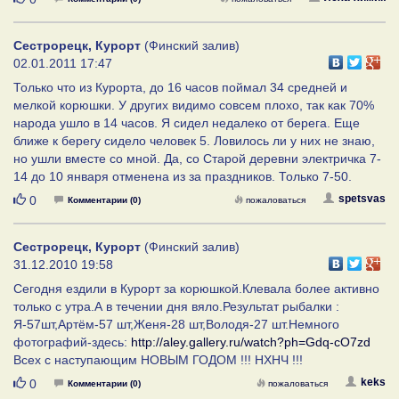
Сестрорецк, Курорт
(Финский залив)
02.01.2011 17:47
Только что из Курорта, до 16 часов поймал 34 средней и
мелкой корюшки. У других видимо совсем плохо, так как 70%
народа ушло в 14 часов. Я сидел недалеко от берега. Еще
ближе к берегу сидело человек 5. Ловилось ли у них не знаю,
но ушли вместе со мной. Да, со Старой деревни электричка 7-
14 до 10 января отменена из за праздников. Только 7-50.
Нравится
spetsvas
0
Комментарии (0)
пожаловаться
Сестрорецк, Курорт
(Финский залив)
31.12.2010 19:58
Сегодня ездили в Курорт за корюшкой.Клевала более активно
только с утра.А в течении дня вяло.Результат рыбалки :
Я-57шт,Артём-57 шт,Женя-28 шт,Володя-27 шт.Немного
фотографий-здесь:
http://aley.gallery.ru/watch?ph=Gdq-cO7zd
Всех с наступающим НОВЫМ ГОДОМ !!! НХНЧ !!!
Нравится
keks
0
Комментарии (0)
пожаловаться