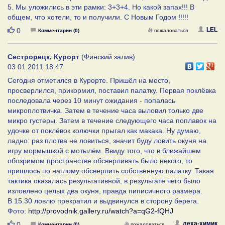
5. Мы уложились в эти рамки: 3+3+4. Но какой запах!!! В
общем, что хотели, то и получили. С Новым Годом !!!!!
Нравится
LEL
0
Комментарии (0)
пожаловаться
Сестрорецк, Курорт
(Финский залив)
03.01.2011 18:47
Сегодня отметился в Курорте. Пришёл на место,
просверлился, прикормил, поставил палатку. Первая поклёвка
последовала через 10 минут ожидания - попалась
микроплотвичка. Затем в течение часа выловил только две
микро густеры. Затем в течение следующего часа поплавок на
удочке от поклёвок колючки прыгал как макака. Ну думаю,
ладно: раз плотва не ловиться, значит буду ловить окуня на
игру мормышкой с мотылём. Ввиду того, что в ближайшем
обозримом пространстве обсверливать было некого, то
пришлось по наглому обсверлить собственную палатку. Такая
тактика оказалась результативной, в результате чего было
изловлено целых два окуня, правда пиписичного размера.
В 15.30 ловлю прекратил и выдвинулся в сторону берега.
Фото:
http://provodnik.gallery.ru/watch?a=qG2-fQHJ
Нравится
леха-химик
0
Комментарии (0)
пожаловаться