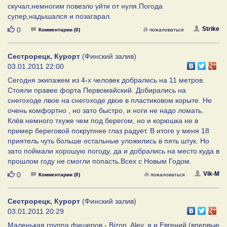
скучал,немногим повезло уйти от нуля.Погода
супер,надышался и позагарал.
Нравится
Strike
0
Комментарии (0)
пожаловаться
Сестрорецк, Курорт
(Финский залив)
03.01.2011 22:00
Сегодня экипажем из 4-х человек добрались на 11 метров.
Стояли правее форта Первомайский. Добирались на
снегоходе лвое на снегоходе двое в пластиковом корыте. Не
очень комфортно , но зато быстро, и ноги не надо ломать.
Клёв немного тхуже чем под берегом, но и корюшка не в
пример береговой покрупнее глаз радует. В итоге у меня 18
приятель чуть больше остальные уложились в пять штук. Но
зато поймали хорошую погоду, да и добрались на место куда в
прошлом году не смогли попасть.Всех с Новым Годом.
Нравится
Vik-M
0
Комментарии (0)
пожаловаться
Сестрорецк, Курорт
(Финский залив)
03.01.2011 20:29
Маленькая группа фишеров - Bizon, Aley, я и Евгений (впервые