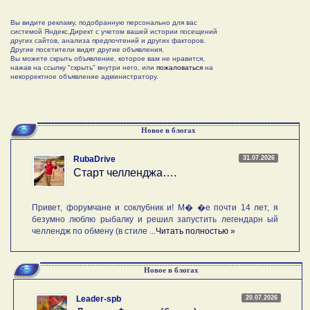
Вы видите рекламу, подобранную персонально для вас
системой Яндекс.Директ с учетом вашей истории посещений
других сайтов, анализа предпочтений и других факторов.
Другие посетители видят другие объявления.
Вы можете скрыть объявление, которое вам не нравится,
нажав на ссылку "скрыть" внутри него, или
пожаловаться
на
некорректное объявление администратору.
Новое в блогах
31.07.2026
RubaDrive
Старт челленджа….
Привет, форумчане и соклубник и! М� �е почти 14 лет, я
безумно люблю рыбалку и решил запустить легендарн ый
челлендж по обмену (в стиле ...
Читать полностью »
Новое в блогах
20.07.2026
Leader-spb