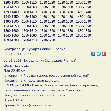
1290-1300
1300-1310
1310-1320
1320-1330
1330-1340
1340-1350
1350-1360
1360-1370
1370-1380
1380-1390
1390-1400
1400-1410
1410-1420
1420-1430
1430-1440
1440-1450
1450-1460
1460-1470
1470-1480
1480-1490
1490-1500
1500-1510
1510-1520
1520-1530
1530-1540
1540-1550
1550-1560
1560-1570
1570-1580
1580-1590
1590-1600
1600-1610
1610-1620
1620-1630
1630-1640
1640-1650
1650-1660
1660-1670
1670-1680
1680-1690
1690-1700
1700-1710
1710-1720
Сестрорецк, Курорт
(Финский залив)
05.01.2011 23:27
03.01.2011 Понедельник (запоздалый отчет)
Цель - корюшка.
Лед 30-40 см.
Глубина - 7,4 метра (мористее, за основной толпой).
Насадка - 2-х недельная корюшка.
С 9.00 до 14.00 - 0 штук. Меняли места, бегали, прыгали,
пели, танцевали - всё бестолку. Было 2 поклевки.
Погода - очень хорошая, почти штиль.
Всем НХНЧ
Привет Коляну (смени фильтр!)