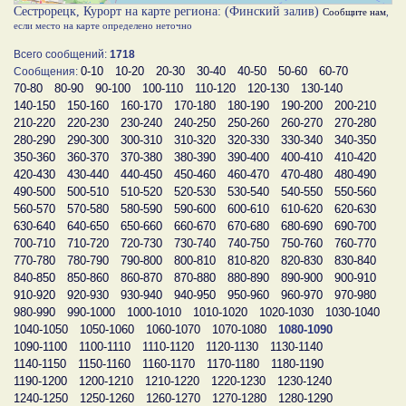
Сестрорецк, Курорт на карте региона: (Финский залив)
Сообщите нам
,
если место на карте определено неточно
Всего сообщений:
1718
0-10
10-20
20-30
30-40
40-50
50-60
60-70
Сообщения:
70-80
80-90
90-100
100-110
110-120
120-130
130-140
140-150
150-160
160-170
170-180
180-190
190-200
200-210
210-220
220-230
230-240
240-250
250-260
260-270
270-280
280-290
290-300
300-310
310-320
320-330
330-340
340-350
350-360
360-370
370-380
380-390
390-400
400-410
410-420
420-430
430-440
440-450
450-460
460-470
470-480
480-490
490-500
500-510
510-520
520-530
530-540
540-550
550-560
560-570
570-580
580-590
590-600
600-610
610-620
620-630
630-640
640-650
650-660
660-670
670-680
680-690
690-700
700-710
710-720
720-730
730-740
740-750
750-760
760-770
770-780
780-790
790-800
800-810
810-820
820-830
830-840
840-850
850-860
860-870
870-880
880-890
890-900
900-910
910-920
920-930
930-940
940-950
950-960
960-970
970-980
980-990
990-1000
1000-1010
1010-1020
1020-1030
1030-1040
1040-1050
1050-1060
1060-1070
1070-1080
1080-1090
1090-1100
1100-1110
1110-1120
1120-1130
1130-1140
1140-1150
1150-1160
1160-1170
1170-1180
1180-1190
1190-1200
1200-1210
1210-1220
1220-1230
1230-1240
1240-1250
1250-1260
1260-1270
1270-1280
1280-1290