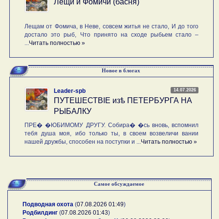
Лещи и Фомичи (басня)
Лещам от Фомича, в Неве, совсем житья не стало, И до того
достало это рыб, Что принято на сходе рыбьем стало –
...
Читать полностью »
Новое в блогах
14.07.2026
Leader-spb
ПУТЕШЕСТВIE изѣ ПЕТЕРБУРГА НА
РЫБАЛКУ
ПРЕ� �ЮБИМОМУ ДРУГУ. Собира� �сь вновь, вспомнил
тебя душа моя, ибо только ты, в своем возвеличи вании
нашей дружбы, способен на поступки и ...
Читать полностью »
Самое обсуждаемое
Подводная охота
(
07.08.2026 01:49
)
Родбилдинг
(
07.08.2026 01:43
)