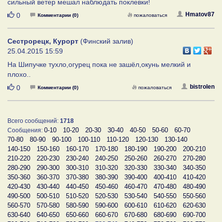
сильный ветер мешал наблюдать поклевки!
Нравится
Hmatov87
0
Комментарии (0)
пожаловаться
Сестрорецк, Курорт
(Финский залив)
25.04.2015 15:59
На Шипучке тухло,огурец пока не зашёл,окунь мелкий и
плохо..
Нравится
bistrolen
0
Комментарии (0)
пожаловаться
Всего сообщений:
1718
0-10
10-20
20-30
30-40
40-50
50-60
60-70
Сообщения:
70-80
80-90
90-100
100-110
110-120
120-130
130-140
140-150
150-160
160-170
170-180
180-190
190-200
200-210
210-220
220-230
230-240
240-250
250-260
260-270
270-280
280-290
290-300
300-310
310-320
320-330
330-340
340-350
350-360
360-370
370-380
380-390
390-400
400-410
410-420
420-430
430-440
440-450
450-460
460-470
470-480
480-490
490-500
500-510
510-520
520-530
530-540
540-550
550-560
560-570
570-580
580-590
590-600
600-610
610-620
620-630
630-640
640-650
650-660
660-670
670-680
680-690
690-700