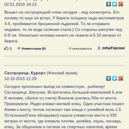
02.01.2016 18:13
Вышел на сестрорецкий пляж сегодня - лед посмотреть. Его
почему-то еще не встал. У берега толщина льда миллиметров
4-5, пробивается брошенной льдинкой. То ли оторвало
недавно, то ли вода соленая стала:) Со стороны шипучки лед
6-8 см. Несколько человек ничего не ловили в 5-10 метрах от
берега.
Нравится
miha/Горская
0
Комментарии (0)
пожаловаться
Сестрорецк, Курорт
(Финский залив)
10.10.2015 21:29
Сегодня произошел выезд на совместную...рыбалку!
Сестрорецк, Шипучка. Встретились большой компанией 6 или
8 человек, сбился со счета) Вначале уселись 50м от моста.
Прикормили. Редко клевал мелкий елец. Один участник пошел
ближе к мосту, потом натаскал там ельца с уклейкой кила 1.5.
Остальные(Гена обнаружил) нашли уловистое место в 330
метрах от моста, где клевала плотва, уклейка, окунь, пескарь,
елец. За общением и питием не спиртных напитков, время