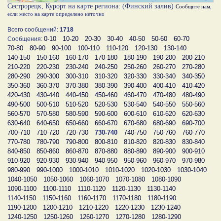
Сестрорецк, Курорт на карте региона: (Финский залив)
Сообщите нам
,
если место на карте определено неточно
Всего сообщений:
1718
0-10
10-20
20-30
30-40
40-50
50-60
60-70
Сообщения:
70-80
80-90
90-100
100-110
110-120
120-130
130-140
140-150
150-160
160-170
170-180
180-190
190-200
200-210
210-220
220-230
230-240
240-250
250-260
260-270
270-280
280-290
290-300
300-310
310-320
320-330
330-340
340-350
350-360
360-370
370-380
380-390
390-400
400-410
410-420
420-430
430-440
440-450
450-460
460-470
470-480
480-490
490-500
500-510
510-520
520-530
530-540
540-550
550-560
560-570
570-580
580-590
590-600
600-610
610-620
620-630
630-640
640-650
650-660
660-670
670-680
680-690
690-700
700-710
710-720
720-730
730-740
740-750
750-760
760-770
770-780
780-790
790-800
800-810
810-820
820-830
830-840
840-850
850-860
860-870
870-880
880-890
890-900
900-910
910-920
920-930
930-940
940-950
950-960
960-970
970-980
980-990
990-1000
1000-1010
1010-1020
1020-1030
1030-1040
1040-1050
1050-1060
1060-1070
1070-1080
1080-1090
1090-1100
1100-1110
1110-1120
1120-1130
1130-1140
1140-1150
1150-1160
1160-1170
1170-1180
1180-1190
1190-1200
1200-1210
1210-1220
1220-1230
1230-1240
1240-1250
1250-1260
1260-1270
1270-1280
1280-1290