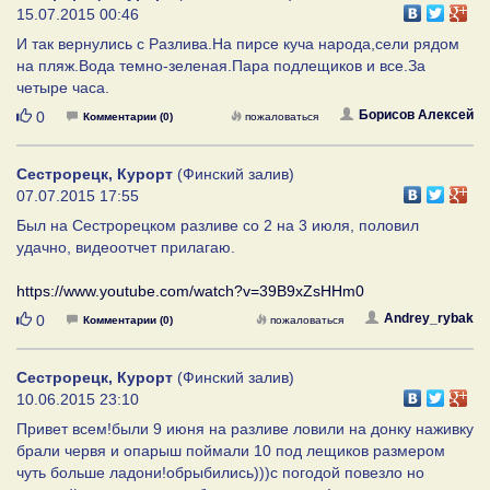
15.07.2015 00:46
И так вернулись с Разлива.На пирсе куча народа,сели рядом
на пляж.Вода темно-зеленая.Пара подлещиков и все.За
четыре часа.
Нравится
Борисов Алексей
0
Комментарии (0)
пожаловаться
Сестрорецк, Курорт
(Финский залив)
07.07.2015 17:55
Был на Сестрорецком разливе со 2 на 3 июля, половил
удачно, видеоотчет прилагаю.
https://www.youtube.com/watch?v=39B9xZsHHm0
Нравится
Andrey_rybak
0
Комментарии (0)
пожаловаться
Сестрорецк, Курорт
(Финский залив)
10.06.2015 23:10
Привет всем!были 9 июня на разливе ловили на донку наживку
брали червя и опарыш поймали 10 под лещиков размером
чуть больше ладони!обрыбились)))с погодой повезло но