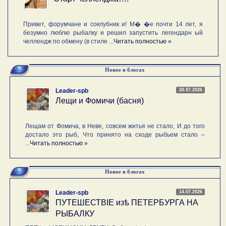
Привет, форумчане и соклубник и! М� �е почти 14 лет, я
безумно люблю рыбалку и решил запустить легендарн ый
челлендж по обмену (в стиле ...
Читать полностью »
Новое в блогах
20.07.2026
Leader-spb
Лещи и Фомичи (басня)
Лещам от Фомича, в Неве, совсем житья не стало, И до того
достало это рыб, Что принято на сходе рыбьем стало –
...
Читать полностью »
Новое в блогах
14.07.2026
Leader-spb
ПУТЕШЕСТВIE изѣ ПЕТЕРБУРГА НА
РЫБАЛКУ