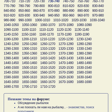
700-710
710-720
720-730
730-740
740-750
750-760
760-770
770-780
780-790
790-800
800-810
810-820
820-830
830-840
840-850
850-860
860-870
870-880
880-890
890-900
900-910
910-920
920-930
930-940
940-950
950-960
960-970
970-980
980-990
990-1000
1000-1010
1010-1020
1020-1030
1030-1040
1040-1050
1050-1060
1060-1070
1070-1080
1080-1090
1090-1100
1100-1110
1110-1120
1120-1130
1130-1140
1140-1150
1150-1160
1160-1170
1170-1180
1180-1190
1190-1200
1200-1210
1210-1220
1220-1230
1230-1240
1240-1250
1250-1260
1260-1270
1270-1280
1280-1290
1290-1300
1300-1310
1310-1320
1320-1330
1330-1340
1340-1350
1350-1360
1360-1370
1370-1380
1380-1390
1390-1400
1400-1410
1410-1420
1420-1430
1430-1440
1440-1450
1450-1460
1460-1470
1470-1480
1480-1490
1490-1500
1500-1510
1510-1520
1520-1530
1530-1540
1540-1550
1550-1560
1560-1570
1570-1580
1580-1590
1590-1600
1600-1610
1610-1620
1620-1630
1630-1640
1640-1650
1650-1660
1660-1670
1670-1680
1680-1690
1690-1700
1700-1710
1710-1720
Похожие темы на
форуме:
Обсуждение рыбалок
А не поехать ли нам на рыбалку...
- знакомства, поиск
попутчиков