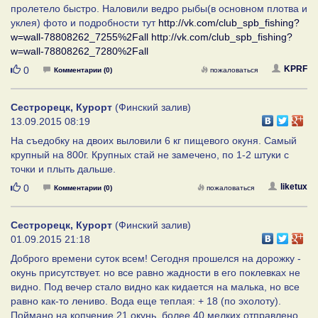
пролетело быстро. Наловили ведро рыбы(в основном плотва и
уклея) фото и подробности тут
http://vk.com/club_spb_fishing?
w=wall-78808262_7255%2Fall
http://vk.com/club_spb_fishing?
w=wall-78808262_7280%2Fall
Нравится
KPRF
0
Комментарии (0)
пожаловаться
Сестрорецк, Курорт
(Финский залив)
13.09.2015 08:19
На съедобку на двоих выловили 6 кг пищевого окуня. Самый
крупный на 800г. Крупных стай не замечено, по 1-2 штуки с
точки и плыть дальше.
Нравится
liketux
0
Комментарии (0)
пожаловаться
Сестрорецк, Курорт
(Финский залив)
01.09.2015 21:18
Доброго времени суток всем! Сегодня прошелся на дорожку -
окунь присутствует. но все равно жадности в его поклевках не
видно. Под вечер стало видно как кидается на малька, но все
равно как-то лениво. Вода еще теплая: + 18 (по эхолоту).
Поймано на копчение 21 окунь, более 40 мелких отправлено