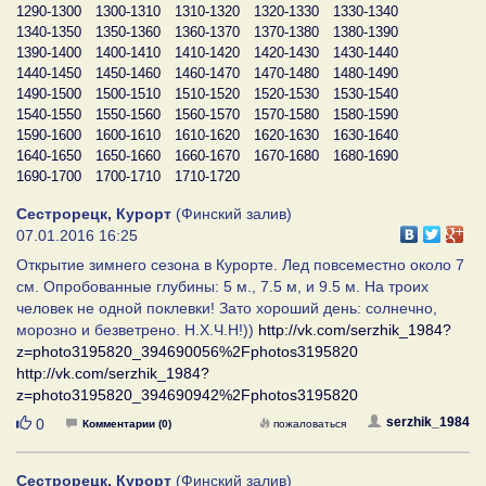
1290-1300
1300-1310
1310-1320
1320-1330
1330-1340
1340-1350
1350-1360
1360-1370
1370-1380
1380-1390
1390-1400
1400-1410
1410-1420
1420-1430
1430-1440
1440-1450
1450-1460
1460-1470
1470-1480
1480-1490
1490-1500
1500-1510
1510-1520
1520-1530
1530-1540
1540-1550
1550-1560
1560-1570
1570-1580
1580-1590
1590-1600
1600-1610
1610-1620
1620-1630
1630-1640
1640-1650
1650-1660
1660-1670
1670-1680
1680-1690
1690-1700
1700-1710
1710-1720
Сестрорецк, Курорт
(Финский залив)
07.01.2016 16:25
Открытие зимнего сезона в Курорте. Лед повсеместно около 7
см. Опробованные глубины: 5 м., 7.5 м, и 9.5 м. На троих
человек не одной поклевки! Зато хороший день: солнечно,
морозно и безветрено. Н.Х.Ч.Н!))
http://vk.com/serzhik_1984?
z=photo3195820_394690056%2Fphotos3195820
http://vk.com/serzhik_1984?
z=photo3195820_394690942%2Fphotos3195820
Нравится
serzhik_1984
0
Комментарии (0)
пожаловаться
Сестрорецк, Курорт
(Финский залив)