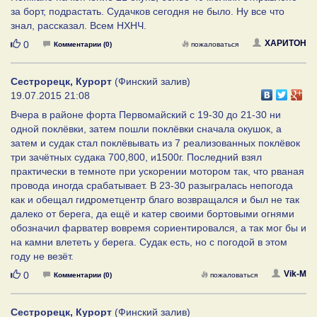
за борт, подрастать. Судачков сегодня не было. Ну все что
знал, рассказал. Всем НХНЧ.
Нравится
ХАРИТОН
0
Комментарии (0)
пожаловаться
Сестрорецк, Курорт
(Финский залив)
19.07.2015 21:08
Вчера в районе форта Первомайский с 19-30 до 21-30 ни
одной поклёвки, затем пошли поклёвки сначала окушок, а
затем и судак стал поклёвывать из 7 реализованных поклёвок
три зачётных судака 700,800, и1500г. Последний взял
практически в темноте при ускорении мотором так, что рваная
провода иногда срабатывает. В 23-30 разыгралась непогода
как и обещал гидрометцентр благо возвращался и был не так
далеко от берега, да ещё и катер своими бортовыми огнями
обозначил фарватер вовремя сориентировался, а так мог бы и
на камни влететь у берега. Судак есть, но с погодой в этом
году не везёт.
Нравится
Vik-M
0
Комментарии (0)
пожаловаться
Сестрорецк, Курорт
(Финский залив)