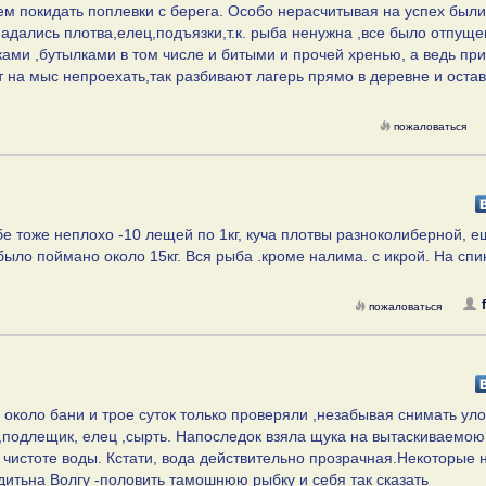
 покидать поплевки с берега. Особо нерасчитывая на успех были
дались плотва,елец,подъязки,т.к. рыба ненужна ,все было отпуще
ами ,бутылками в том числе и битыми и прочей хренью, а ведь пр
нт на мыс непроехать,так разбивают лагерь прямо в деревне и оста
пожаловаться
бе тоже неплохо -10 лещей по 1кг, куча плотвы разноколиберной, е
было поймано около 15кг. Вся рыба .кроме налима. с икрой. На спи
пожаловаться
 около бани и трое суток только проверяли ,незабывая снимать уло
,подлещик, елец ,сырть. Напоследок взяла щука на вытаскиваемою
й чистоте воды. Кстати, вода действительно прозрачная.Некоторые
дитьна Волгу -половить тамошнюю рыбку и себя так сказать