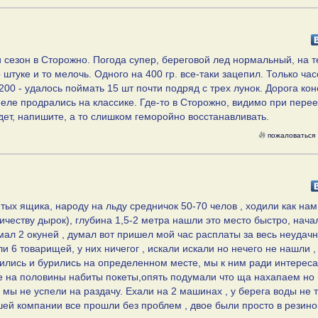
и сезон в Сторожно. Погода супер, береговой лед нормальный, на 
 штуке и то мелочь. Одного на 400 гр. все-таки зацепил. Только час
200 - удалось поймать 15 шт почти подряд с трех лунок. Дорога ко
еле продрались на классике. Где-то в Сторожно, видимо при пере
дет, напишите, а то слишком геморойно восстанавливать.
пожаловаться
 ящика, народу на льду средничок 50-70 челов , ходили как нам
личеству дырок), глубина 1,5-2 метра нашли это место быстро, нача
ймал 2 окуней , думал вот пришел мой час расплаты за весь неудачн
ели 6 товарищей, у них ничегог , искали искали но нечего не нашли ,
тились и бурились на определенном месте, мы к ним ради интереса
же на половины набиты покеты,опять подумали что ща нахапаем но
 мы не успели на раздачу. Ехали на 2 машинах , у берега воды не т
ашей компании все прошли без проблем , двое были просто в резин