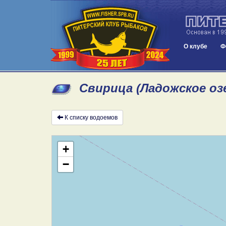
О клубе
Ф
Свирица (Ладожское оз
К списку водоемов
+
−