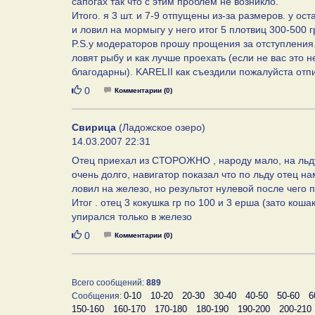
сапогах так что с этим проблем не возникло.
Итого. я 3 шт. и 7-9 отпущены из-за размеров. у 
и ловил на мормыгу у него итог 5 плотвиц 300-500 г
P.S.у модераторов прошу прощения за отступления.
ловят рыбу и как лучше проехать (если не вас это 
благодарны). KARELII как съездили пожалуйста отп
Нравится
0
Комментарии (0)
Свирица
(Ладожское озеро)
14.03.2007 22:31
Отец приехал из СТОРОЖНО , народу мало, на льду
очень долго, навигатор показал что по льду отец на
ловил на железо, но результот нулевой после чего
Итог . отец 3 кокушка гр по 100 и 3 ерша (зато кош
упирался только в железо
Нравится
0
Комментарии (0)
Всего сообщений:
889
0-10
10-20
20-30
30-40
40-50
50-60
6
Сообщения:
150-160
160-170
170-180
180-190
190-200
200-210