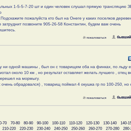
остальных 1-5-5-7-20 шт и один человек слушал прямую трансляцию
р
Подскажите пожалуйста кто был на Онеге у каких поселков дереве
не затруднит позвоните 905-26-58 Константин, будем вам очень
ишитесь.
бывший
пожаловаться
 ни одной машины , был он с товарищем оба на финках, по льду 
мотал около 10 км , но результат оставляет желать лучшего , отец 
 перешел на мормыгу.
ак очень обрадовался) , товарищ поймал 4 окушка гр по 100-250, но 
бывший
пожаловаться
0-70
70-80
80-90
90-100
100-110
110-120
120-130
130-140
140-1
210-220
220-230
230-240
240-250
250-260
260-270
270-280
280-