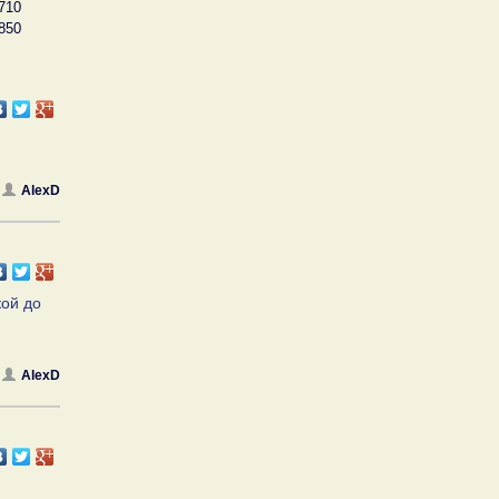
710
850
AlexD
кой до
AlexD