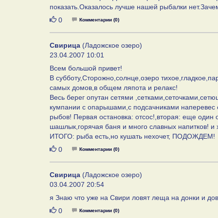
показать.Оказалось лучше нашей рыбалки нет.Зачем
Нравится
0
Комментарии (0)
Свирица
(Ладожское озеро)
23.04.2007 10:01
Всем большой привет!
В субботу,Сторожно,солнце,озеро тихое,гладкое,п
самых домов,в общем ляпота и релакс!
Весь берег опутан сетями ,сетками,сеточками,сетю
кумпании с опарышами,с подсачниками наперевес с
рыбов! Первая остановка: отсос!,вторая: еще один о
шашлык,горячая баня и много славных напитков! и 
ИТОГО: рыба есть,но кушать нехочет, ПОДОЖДЕМ!
Нравится
0
Комментарии (0)
Свирица
(Ладожское озеро)
03.04.2007 20:54
я Знаю что уже на Свири ловят леща на донки и до
Нравится
0
Комментарии (0)