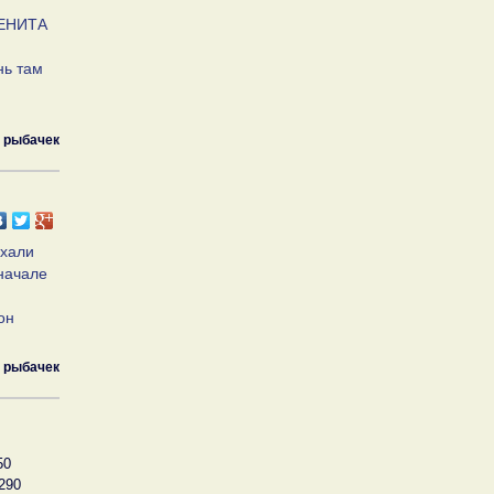
 ЗЕНИТА
нь там
 рыбачек
ехали
вначале
он
 рыбачек
50
290