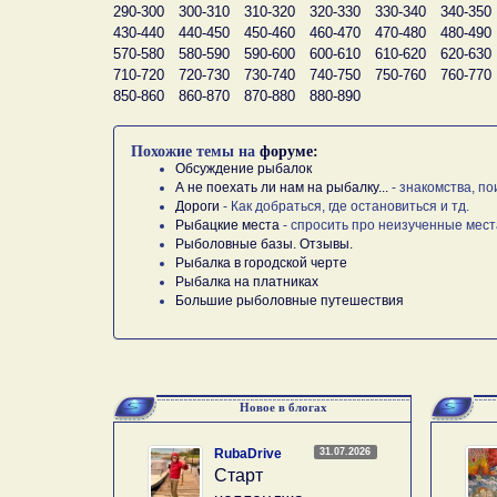
290-300
300-310
310-320
320-330
330-340
340-350
430-440
440-450
450-460
460-470
470-480
480-490
570-580
580-590
590-600
600-610
610-620
620-630
710-720
720-730
730-740
740-750
750-760
760-770
850-860
860-870
870-880
880-890
Похожие темы на
форуме:
Обсуждение рыбалок
А не поехать ли нам на рыбалку...
- знакомства, по
Дороги
- Как добраться, где остановиться и тд.
Рыбацкие места
- спросить про неизученные мест
Рыболовные базы. Отзывы.
Рыбалка в городской черте
Рыбалка на платниках
Большие рыболовные путешествия
Новое в блогах
31.07.2026
RubaDrive
Старт