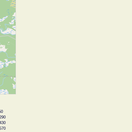
50
290
430
570