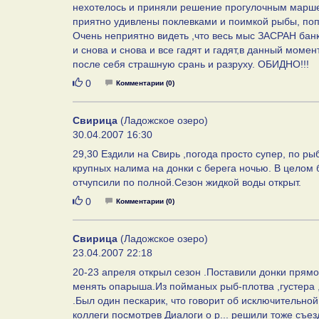
нехотелось и приняли решение прогулочным маршем
приятно удивлены поклевками и поимкой рыбы, попа
Очень неприятно видеть ,что весь мыс ЗАСРАН банк
и снова и снова и все гадят и гадят,в данный моме
после себя страшную срань и разруху. ОБИДНО!!!
Нравится
0
Комментарии (0)
Свирица
(Ладожское озеро)
30.04.2007 16:30
29,30 Ездили на Свирь ,погода просто супер, по ры
крупных налима на донки с берега ночью. В целом 
отчупсили по полной.Сезон жидкой воды открыт.
Нравится
0
Комментарии (0)
Свирица
(Ладожское озеро)
23.04.2007 22:18
20-23 апреля открыл сезон .Поставили донки прямо
менять опарыша.Из пойманых рыб-плотва ,густера 
.Был один пескарик, что говорит об исключительно
коллеги посмотрев Диалоги о р... решили тоже съез