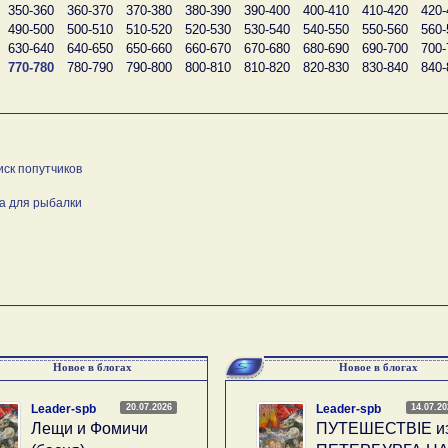
350-360
360-370
370-380
380-390
390-400
400-410
410-420
420-
490-500
500-510
510-520
520-530
530-540
540-550
550-560
560-
630-640
640-650
650-660
660-670
670-680
680-690
690-700
700-
770-780
780-790
790-800
800-810
810-820
820-830
830-840
840-
иск попутчиков
а для рыбалки
Новое в блогах
Новое в блогах
20.07.2026
14.07.2
Leader-spb
Leader-spb
Лещи и Фомичи
ПУТЕШЕСТВIE и