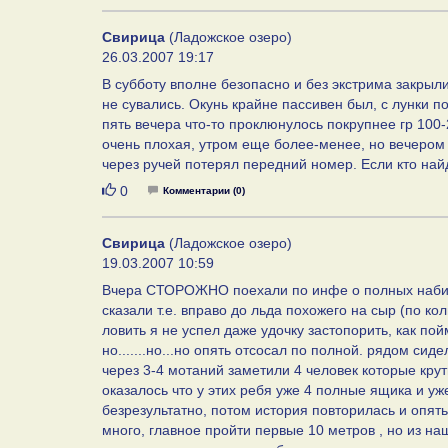
Свирица
(Ладожское озеро)
26.03.2007 19:17
В субботу вполне безопасно и без экстрима закрыл
не сувались. Окунь крайне пассивен был, с лунки по
пять вечера что-то проклюнулось покрупнее гр 100-
очень плохая, утром еще более-менее, но вечером 
через ручей потерял передний номер. Если кто най
Нравится
0
Комментарии (0)
Свирица
(Ладожское озеро)
19.03.2007 10:59
Вчера СТОРОЖНО поехали по инфе о полных набитых
сказали т.е. вправо до льда похожего на сыр (по ко
ловить я не успел даже удочку застопорить, как по
но.......но...но опять отсосал по полной. рядом сид
через 3-4 мотаний заметили 4 человек которые кру
оказалось что у этих ребя уже 4 полные ящика и у
безрезультатно, потом история повторилась и опять
много, главное пройти первые 10 метров , но из н