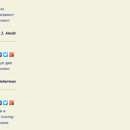
но.
иезжают
вляют
AlexD
ще два
ннинг
fisherman
в и
 плотву
 наши