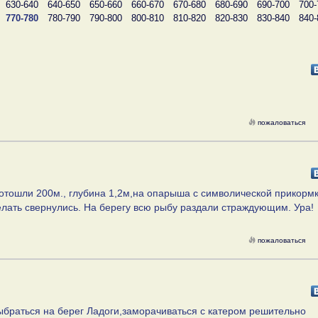
630-640
640-650
650-660
660-670
670-680
680-690
690-700
700-
770-780
780-790
790-800
800-810
810-820
820-830
830-840
840-
пожаловаться
отошли 200м., глубина 1,2м,на опарыша с символической прикорм
делать свернулись. На берегу всю рыбу раздали страждующим. Ура!
пожаловаться
браться на берег Ладоги,заморачиваться с катером решительно