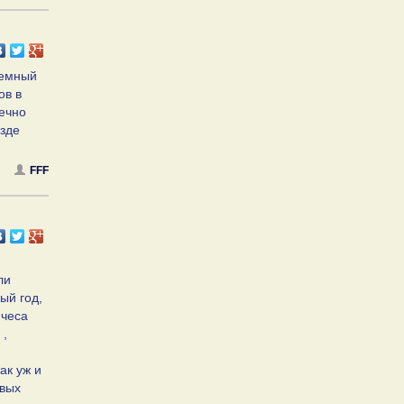
темный
ов в
нечно
езде
FFF
ли
ый год,
 чеса
 ,
ак уж и
овых