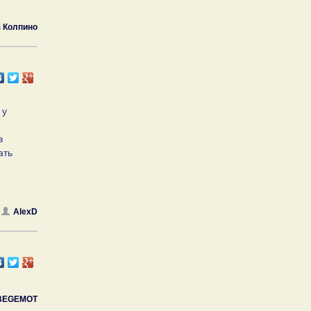
з Колпино
 у
в
ать
AlexD
BEGEMOT