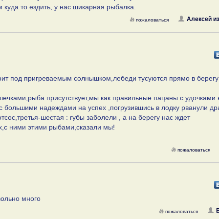
 куда то ездить, у нас шикарная рыбалка.
Алексей и
пожаловаться
арит под пригреваемым солнышком,лебеди тусуются прямо в берегу
шечками,рыба присутствует,мы как правильные пацаны с удочками 
 большими надеждами на успех ,погрузившись в лодку рванули др
тсос,третья-шестая : губы заболели , а на берегу нас ждет
х,с ними этими рыбами,сказали мы!
пожаловаться
вольно много
пожаловаться