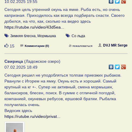
10.02.2025 19:55
Сегодня цель утренний окунь на ямке. Рыба есть, но очень
капризная. Приходилось как всегда подбирать снасти. Своего
добился, на что, как, сколько на видео здесь
https://rutube.ru/video/43d5ea...
Зимняя блесна
,
Мормышка
Со льда
Нравится
DVJ MR Serge
15
Комментарии (0)
пожаловаться
Свирица
(Ладожское озеро)
07.02.2025 18:49
Сегодня решил не уподобляться толпам приезжих рыбаков.
Рванули с Игорем на ямку. Окунь есть и хороший. Самый
крупный на кг +-. Супер не активный, смена мормышек,
балансиров, блесен, поиск. В сумме с отличной погодой,
компанией, окуневых ребусов, ершовой братии. Рыбалка
получилась очень.
Видосик здесь
https://rutube.ru/video/privat...