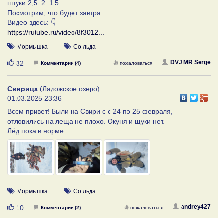
штуки 2,5. 2. 1,5
Посмотрим, что будет завтра.
Видео здесь: 👇
https://rutube.ru/video/8f3012...
Мормышка
Со льда
Нравится
DVJ MR Serge
32
Комментарии (4)
пожаловаться
Свирица
(Ладожское озеро)
01.03.2025 23:36
Всем привет! Были на Свири с с 24 по 25 февраля,
отловились на леща не плохо. Окуня и щуки нет.
Лёд пока в норме.
Мормышка
Со льда
Нравится
аndrey427
10
Комментарии (2)
пожаловаться