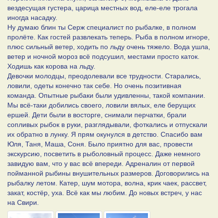
вездесущая густера, царица местных вод, еле-еле трогала
иногда насадку.
Ну думаю блин ты Серж специалист по рыбалке, в полном
пролёте. Как гостей развлекать теперь. Рыба в полном игноре,
плюс сильный ветер, ходить по льду очень тяжело. Вода ушла,
ветер и ночной мороз всё подсушил, местами просто каток.
Ходишь как корова на льду.
Девочки молодцы, преодолевали все трудности. Старались,
ловили, одеты конечно так себе. Но очень позитивная
команда. Опытные рыбаки были удивленны, такой компании.
Мы всё-таки добились своего, ловили вялых, еле берущих
ершей. Дети были в восторге, снимали перчатки, брали
сопливых рыбок в руки, разглядывали, фоткались и отпускали
их обратно в лунку. Я прям окунулся в детство. Спасибо вам
Юля, Таня, Маша, Соня. Было приятно для вас, провести
экскурсию, посветить в рыболовный процесс. Даже немного
завидую вам, что у вас всё впереди. Адреналин от первой
пойманной рыбины внушительных размеров. Договорились на
рыбалку летом. Катер, шум мотора, волна, крик чаек, рассвет,
закат, костёр, уха. Всё как мы любим. До новых встреч, у нас
на Свири.