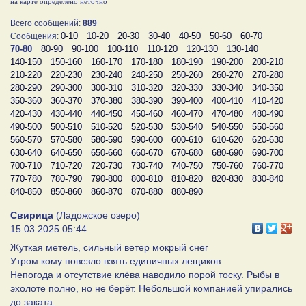
на карте определено неточно
Всего сообщений:
889
0-10
10-20
20-30
30-40
40-50
50-60
60-70
Сообщения:
70-80
80-90
90-100
100-110
110-120
120-130
130-140
140-150
150-160
160-170
170-180
180-190
190-200
200-210
210-220
220-230
230-240
240-250
250-260
260-270
270-280
280-290
290-300
300-310
310-320
320-330
330-340
340-350
350-360
360-370
370-380
380-390
390-400
400-410
410-420
420-430
430-440
440-450
450-460
460-470
470-480
480-490
490-500
500-510
510-520
520-530
530-540
540-550
550-560
560-570
570-580
580-590
590-600
600-610
610-620
620-630
630-640
640-650
650-660
660-670
670-680
680-690
690-700
700-710
710-720
720-730
730-740
740-750
750-760
760-770
770-780
780-790
790-800
800-810
810-820
820-830
830-840
840-850
850-860
860-870
870-880
880-890
Свирица
(Ладожское озеро)
15.03.2025 05:44
Жуткая метель, сильный ветер мокрый снег
Утром кому повезло взять единичных лещиков
Непогода и отсутствие клёва наводило порой тоску. Рыбы в
эхолоте полно, но не берёт. Небольшой компанией упирались
до заката.