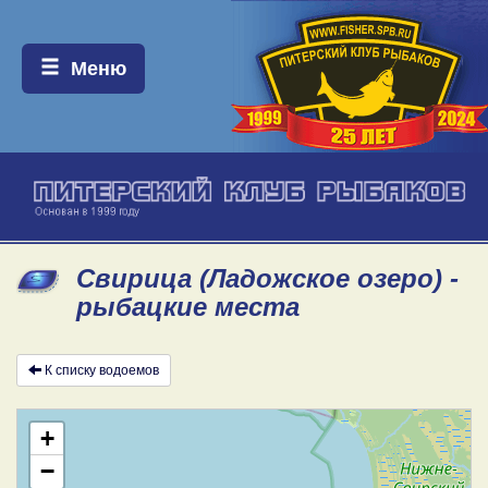
Меню:
Меню
Свирица (Ладожское озеро) -
рыбацкие места
К списку водоемов
+
−