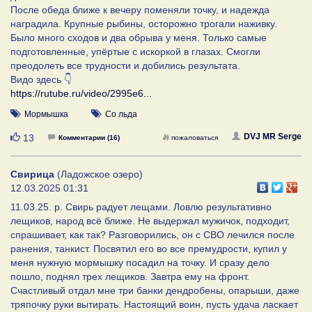
После обеда ближе к вечеру поменяли точку, и надежда
наградила. Крупные рыбины, осторожно трогали наживку.
Было много сходов и два обрыва у меня. Только самые
подготовленные, упёртые с искоркой в глазах. Смогли
преодолеть все трудности и добились результата.
Видо здесь 👇
https://rutube.ru/video/2995e6...
Мормышка
Со льда
Нравится
DVJ MR Serge
13
Комментарии (16)
пожаловаться
Свирица
(Ладожское озеро)
12.03.2025 01:31
11.03.25. р. Свирь радует лещами. Ловлю результативно
лещиков, народ всё ближе. Не выдержал мужичок, подходит,
спрашивает, как так? Разговорились, он с СВО лечился после
ранения, танкист. Посвятил его во все премудрости, купил у
меня нужную мормышку посадил на точку. И сразу дело
пошло, поднял трех лещиков. Завтра ему на фронт.
Счастливый отдал мне три банки дендробены, опарыши, даже
тряпочку руки вытирать. Настоящий воин, пусть удача ласкает