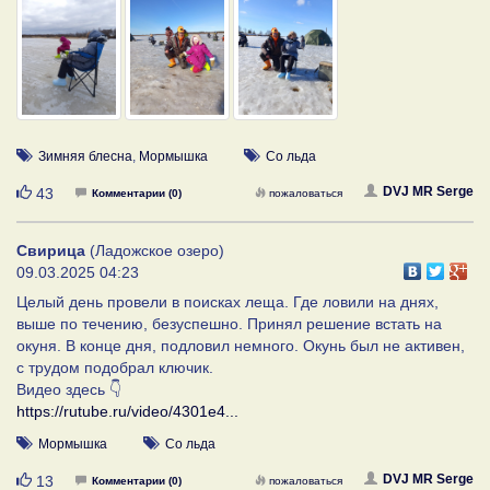
Зимняя блесна
,
Мормышка
Со льда
Нравится
DVJ MR Serge
43
Комментарии (0)
пожаловаться
Свирица
(Ладожское озеро)
09.03.2025 04:23
Целый день провели в поисках леща. Где ловили на днях,
выше по течению, безуспешно. Принял решение встать на
окуня. В конце дня, подловил немного. Окунь был не активен,
с трудом подобрал ключик.
Видео здесь 👇
https://rutube.ru/video/4301e4...
Мормышка
Со льда
Нравится
DVJ MR Serge
13
Комментарии (0)
пожаловаться