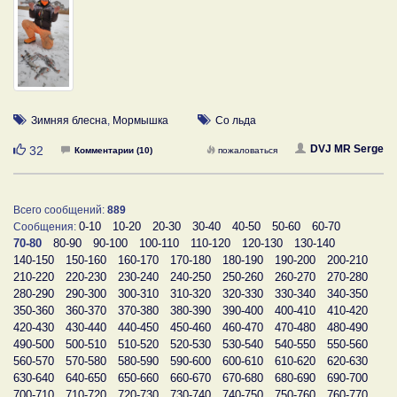
Зимняя блесна
,
Мормышка
Со льда
Нравится
DVJ MR Serge
32
Комментарии (10)
пожаловаться
Всего сообщений:
889
0-10
10-20
20-30
30-40
40-50
50-60
60-70
Сообщения:
70-80
80-90
90-100
100-110
110-120
120-130
130-140
140-150
150-160
160-170
170-180
180-190
190-200
200-210
210-220
220-230
230-240
240-250
250-260
260-270
270-280
280-290
290-300
300-310
310-320
320-330
330-340
340-350
350-360
360-370
370-380
380-390
390-400
400-410
410-420
420-430
430-440
440-450
450-460
460-470
470-480
480-490
490-500
500-510
510-520
520-530
530-540
540-550
550-560
560-570
570-580
580-590
590-600
600-610
610-620
620-630
630-640
640-650
650-660
660-670
670-680
680-690
690-700
700-710
710-720
720-730
730-740
740-750
750-760
760-770