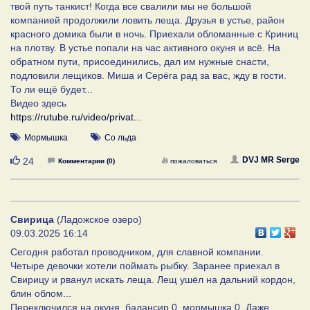
твой путь танкист! Когда все свалили мы не большой
компанией продолжили ловить леща. Друзья в устье, район
красного домика были в ночь. Приехали обломанные с Криниц
на плотву. В устье попали на час активного окуня и всё. На
обратном пути, присоединились, дал им нужные снасти,
подловили лещиков. Миша и Серёга рад за вас, жду в гости.
То ли ещё будет...
Видео здесь
https://rutube.ru/video/privat...
Мормышка
Со льда
Нравится
DVJ MR Serge
24
Комментарии (0)
пожаловаться
Свирица
(Ладожское озеро)
09.03.2025 16:14
Сегодня работал проводником, для славной компании.
Четыре девочки хотели поймать рыбку. Заранее приехал в
Свирицу и рванул искать леща. Лещ ушёл на дальний кордон,
блин облом...
Переключился на окуня, балансир 0, мормышка 0. Даже