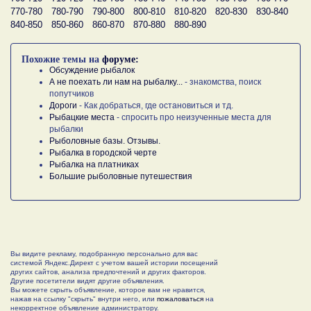
770-780
780-790
790-800
800-810
810-820
820-830
830-840
840-850
850-860
860-870
870-880
880-890
Похожие темы на
форуме:
Обсуждение рыбалок
А не поехать ли нам на рыбалку...
- знакомства, поиск
попутчиков
Дороги
- Как добраться, где остановиться и тд.
Рыбацкие места
- спросить про неизученные места для
рыбалки
Рыболовные базы. Отзывы.
Рыбалка в городской черте
Рыбалка на платниках
Большие рыболовные путешествия
Вы видите рекламу, подобранную персонально для вас
системой Яндекс.Директ с учетом вашей истории посещений
других сайтов, анализа предпочтений и других факторов.
Другие посетители видят другие объявления.
Вы можете скрыть объявление, которое вам не нравится,
нажав на ссылку "скрыть" внутри него, или
пожаловаться
на
некорректное объявление администратору.