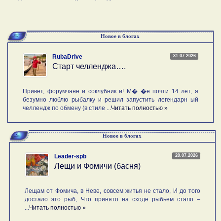
Новое в блогах
31.07.2026
RubaDrive
Старт челленджа….
Привет, форумчане и соклубник и! М� �е почти 14 лет, я
безумно люблю рыбалку и решил запустить легендарн ый
челлендж по обмену (в стиле ...
Читать полностью »
Новое в блогах
20.07.2026
Leader-spb
Лещи и Фомичи (басня)
Лещам от Фомича, в Неве, совсем житья не стало, И до того
достало это рыб, Что принято на сходе рыбьем стало –
...
Читать полностью »