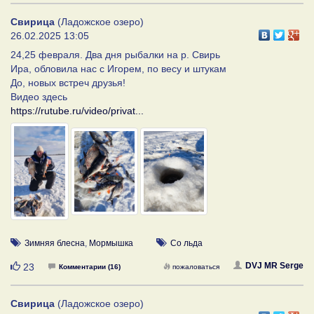
Свирица
(Ладожское озеро)
26.02.2025 13:05
24,25 февраля. Два дня рыбалки на р. Свирь
Ира, обловила нас с Игорем, по весу и штукам
До, новых встреч друзья!
Видео здесь
https://rutube.ru/video/privat...
Зимняя блесна
,
Мормышка
Со льда
Нравится
DVJ MR Serge
23
Комментарии (16)
пожаловаться
Свирица
(Ладожское озеро)