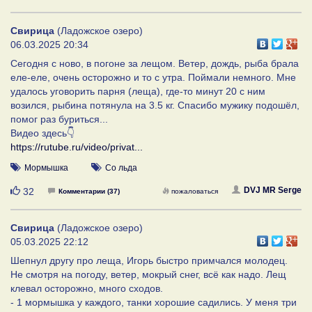
Свирица
(Ладожское озеро)
06.03.2025 20:34
Сегодня с ново, в погоне за лещом. Ветер, дождь, рыба брала
еле-еле, очень осторожно и то с утра. Поймали немного. Мне
удалось уговорить парня (леща), где-то минут 20 с ним
возился, рыбина потянула на 3.5 кг. Спасибо мужику подошёл,
помог раз буриться...
Видео здесь👇
https://rutube.ru/video/privat...
Мормышка
Со льда
Нравится
DVJ MR Serge
32
Комментарии (37)
пожаловаться
Свирица
(Ладожское озеро)
05.03.2025 22:12
Шепнул другу про леща, Игорь быстро примчался молодец.
Не смотря на погоду, ветер, мокрый снег, всё как надо. Лещ
клевал осторожно, много сходов.
- 1 мормышка у каждого, танки хорошие садились. У меня три