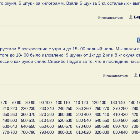
о окуня. 5 штук - за килограмм. Взяли 5 щук за 3 кг, остальных - вы
Бе
пожаловаться
грустили.В воскресение с утра и до 15- 00 полный ноль .Мы впали в
оге до 18- 00 было изловлено: 9 щучек от 1кг до 2 кг и 8 кг окуня о
рессию как рукой сняло.Спасибо Ладоге за то, что в последние час
пожаловаться
0-70
70-80
80-90
90-100
100-110
110-120
120-130
130-140
140-1
210-220
220-230
230-240
240-250
250-260
260-270
270-280
280-
350-360
360-370
370-380
380-390
390-400
400-410
410-420
420-
490-500
500-510
510-520
520-530
530-540
540-550
550-560
560-
630-640
640-650
650-660
660-670
670-680
680-690
690-700
700-
770-780
780-790
790-800
800-810
810-820
820-830
830-840
840-