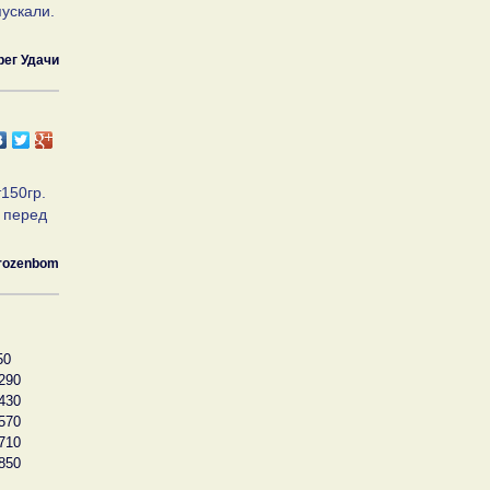
пускали.
рег Удачи
т150гр.
ы перед
rozenbom
50
290
430
570
710
850