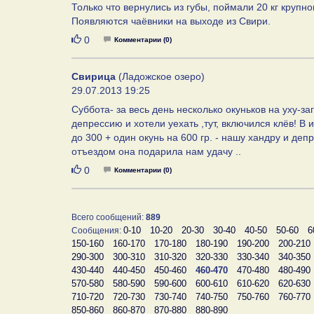
Только что вернулись из губы, поймали 20 кг крупног
Появляются чаёвники на выходе из Свири.
Нравится
0
Комментарии (0)
Свирица
(Ладожское озеро)
29.07.2013 19:25
Суббота- за весь день несколько окуньков на уху-за
депрессию и хотели уехать ,тут, включился клёв! В ит
до 300 + один окунь на 600 гр. - нашу хандру и деп
отъездом она подарила нам удачу ..
Нравится
0
Комментарии (0)
Всего сообщений:
889
0-10
10-20
20-30
30-40
40-50
50-60
6
Сообщения:
150-160
160-170
170-180
180-190
190-200
200-210
290-300
300-310
310-320
320-330
330-340
340-350
430-440
440-450
450-460
460-470
470-480
480-490
570-580
580-590
590-600
600-610
610-620
620-630
710-720
720-730
730-740
740-750
750-760
760-770
850-860
860-870
870-880
880-890