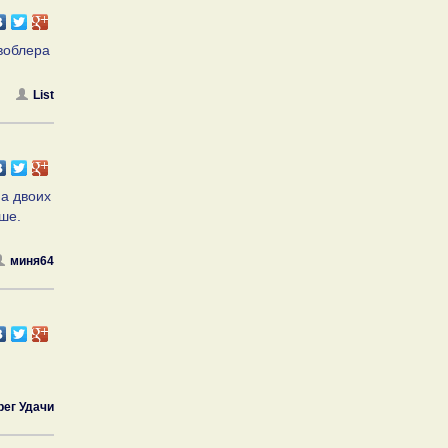
 воблера
List
На двоих
ше.
миня64
рег Удачи