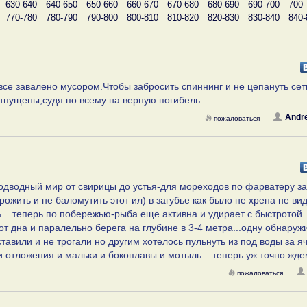
630-640
640-650
650-660
660-670
670-680
680-690
690-700
700-
770-780
780-790
790-800
800-810
810-820
820-830
830-840
840-
все завалено мусором.Чтобы забросить спиннинг и не цепануть сет
отпущены,судя по всему на верную погибель...
Andr
пожаловаться
дводный мир от свирицы до устья-для мореходов по фарватеру за
жить и не баломутить этот ил) в загубье как было не хрена не вид
ь....теперь по побережью-рыба еще активна и удирает с быстротой..
от дна и паралельно берега на глубине в 3-4 метра...одну обнаруж
тавили и не трогали но другим хотелось пульнуть из под воды за я
и отложения и мальки и бокоплавы и мотыль....теперь уж точно жде
пожаловаться