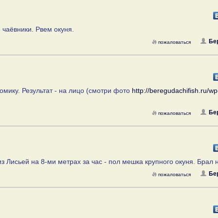
 чаёвники. Рвем окуня.
Бе
пожаловаться
омику. Результат - на лицо (смотри фото
http://beregudachifish.ru/wp
Бе
пожаловаться
з Лисьей на 8-ми метрах за час - пол мешка крупного окуня. Брал н
Бе
пожаловаться