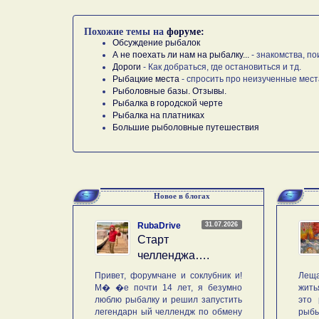
Похожие темы на
форуме:
Обсуждение рыбалок
А не поехать ли нам на рыбалку...
- знакомства, по
Дороги
- Как добраться, где остановиться и тд.
Рыбацкие места
- спросить про неизученные мест
Рыболовные базы. Отзывы.
Рыбалка в городской черте
Рыбалка на платниках
Большие рыболовные путешествия
Новое в блогах
31.07.2026
RubaDrive
Старт
челленджа….
Привет, форумчане и соклубник и!
Леща
М� �е почти 14 лет, я безумно
жить
люблю рыбалку и решил запустить
это 
легендарн ый челлендж по обмену
рыб