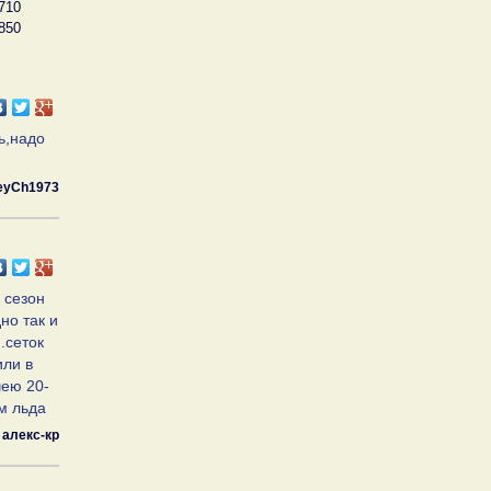
710
850
ь,надо
eyCh1973
 сезон
но так и
.сеток
или в
чею 20-
м льда
алекс-кр