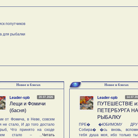
иск попутчиков
а для рыбалки
Новое в блогах
Новое в блогах
20.07.2026
14.07.2
Leader-spb
Leader-spb
Лещи и Фомичи
ПУТЕШЕСТВIE и
(басня)
ПЕТЕРБУРГА Н
РЫБАЛКУ
м от Фомича, в Неве, совсем
я не стало, И до того достало
ПРЕ� �ЮБИМОМУ ДРУГ
рыб, Что принято на сходе
Собира� �сь вновь, вспомн
ьем стало – ...
Читать
тебя душа моя, ибо только ты