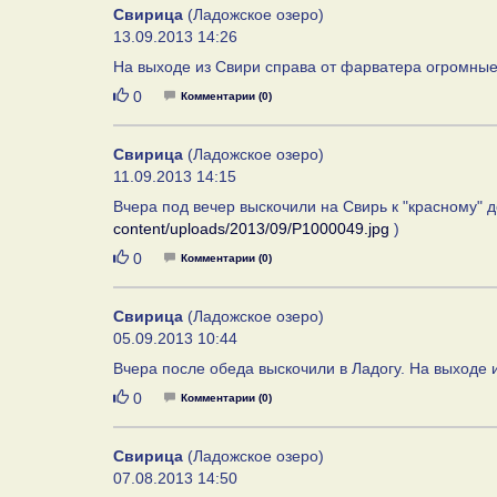
Свирица
(Ладожское озеро)
13.09.2013 14:26
На выходе из Свири справа от фарватера огромные
Нравится
0
Комментарии (0)
Свирица
(Ладожское озеро)
11.09.2013 14:15
Вчера под вечер выскочили на Свирь к "красному" д
content/uploads/2013/09/P1000049.jpg
)
Нравится
0
Комментарии (0)
Свирица
(Ладожское озеро)
05.09.2013 10:44
Вчера после обеда выскочили в Ладогу. На выходе и
Нравится
0
Комментарии (0)
Свирица
(Ладожское озеро)
07.08.2013 14:50