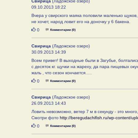
Свирица
(Ладожское озеро)
09.10.2013 18:22
Вчера у свирского маяка половили маленько щуков, 
не хочет, народ ловит его на доночку у 6 бакена.
Нравится
0
Комментарии (0)
Свирица
(Ладожское озеро)
30.09.2013 14:39
Всем привет! В выходные были в Загубье, болтались
с десяток кг. щучки на жареху, да пара пищевых ок
жаль , что сезон кончается.....
Нравится
0
Комментарии (0)
Свирица
(Ладожское озеро)
26.09.2013 14:43
Ловить невозможно, ветер 7 м в секунду - это много
Смотри фото
http://beregudachifish.ru/wp-content/u
Нравится
0
Комментарии (0)