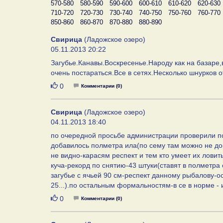
570-580
580-590
590-600
600-610
610-620
620-630
710-720
720-730
730-740
740-750
750-760
760-770
850-860
860-870
870-880
880-890
Свирица
(Ладожское озеро)
05.11.2013 20:22
Загубье.Канавы.Воскресенье.Народу как на базаре,
очень постараться.Все в сетях.Несколько шнурков 
Нравится
0
Комментарии (0)
Свирица
(Ладожское озеро)
04.11.2013 18:40
по очередной просьбе администрации проверили по
добавилось полметра ила(по сему там можно не доро
не видно-карасям респект и тем кто умеет их ловит
куча-рекорд по снятию-43 штуки(ставят в полметра 
загубье с ячьей 90 см-респект данному рыбалову-ос
25...).по остальным формальностям-в се в норме - 
Нравится
0
Комментарии (0)