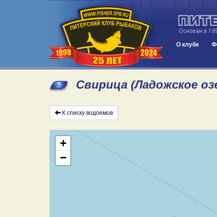
О клубе
Ф
Свирица (Ладожское оз
К списку водоемов
+
−