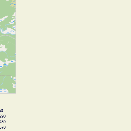
50
290
430
570