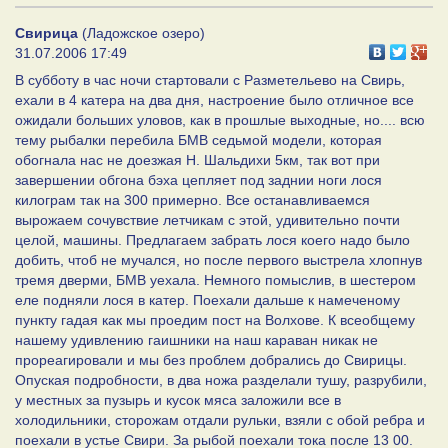
Свирица
(Ладожское озеро)
31.07.2006 17:49
В субботу в час ночи стартовали с Разметельево на Свирь,
ехали в 4 катера на два дня, настроение было отличное все
ожидали больших уловов, как в прошлые выходные, но.... всю
тему рыбалки перебила БМВ седьмой модели, которая
обогнала нас не доезжая Н. Шальдихи 5км, так вот при
завершении обгона бэха цепляет под заднии ноги лося
килограм так на 300 примерно. Все останавливаемся
вырожаем сочувствие летчикам с этой, удивительно почти
целой, машины. Предлагаем забрать лося коего надо было
добить, чтоб не мучался, но после первого выстрела хлопнув
тремя дверми, БМВ уехала. Немного помыслив, в шестером
еле подняли лося в катер. Поехали дальше к намеченому
пункту гадая как мы проедим пост на Волхове. К всеобщему
нашему удивлению гаишники на наш караван никак не
прореагировали и мы без проблем добрались до Свирицы.
Опуская подробности, в два ножа разделали тушу, разрубили,
у местных за пузырь и кусок мяса заложили все в
холодильники, сторожам отдали рульки, взяли с обой ребра и
поехали в устье Свири. За рыбой поехали тока после 13 00.