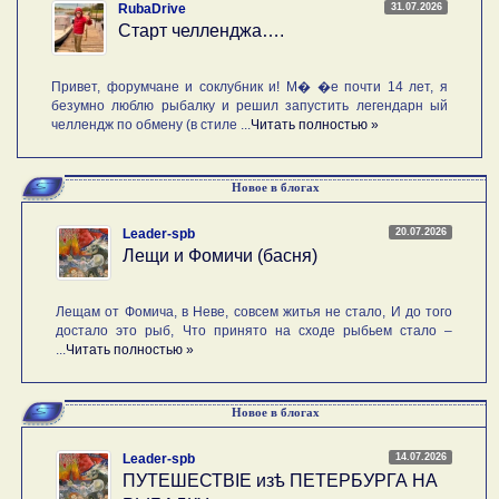
31.07.2026
RubaDrive
Старт челленджа….
Привет, форумчане и соклубник и! М� �е почти 14 лет, я
безумно люблю рыбалку и решил запустить легендарн ый
челлендж по обмену (в стиле ...
Читать полностью »
Новое в блогах
20.07.2026
Leader-spb
Лещи и Фомичи (басня)
Лещам от Фомича, в Неве, совсем житья не стало, И до того
достало это рыб, Что принято на сходе рыбьем стало –
...
Читать полностью »
Новое в блогах
14.07.2026
Leader-spb
ПУТЕШЕСТВIE изѣ ПЕТЕРБУРГА НА