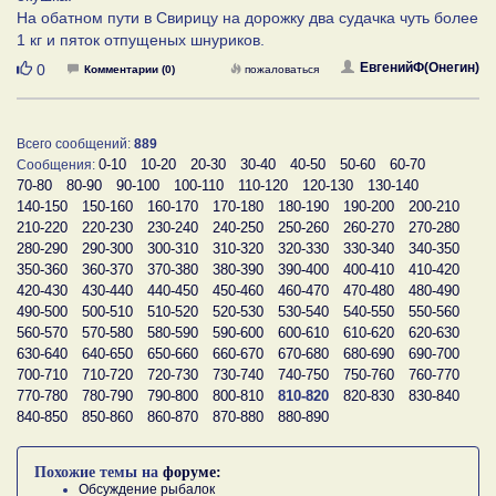
На обатном пути в Свирицу на дорожку два судачка чуть более
1 кг и пяток отпущеных шнуриков.
Нравится
ЕвгенийФ(Онегин)
0
Комментарии (0)
пожаловаться
Всего сообщений:
889
0-10
10-20
20-30
30-40
40-50
50-60
60-70
Сообщения:
70-80
80-90
90-100
100-110
110-120
120-130
130-140
140-150
150-160
160-170
170-180
180-190
190-200
200-210
210-220
220-230
230-240
240-250
250-260
260-270
270-280
280-290
290-300
300-310
310-320
320-330
330-340
340-350
350-360
360-370
370-380
380-390
390-400
400-410
410-420
420-430
430-440
440-450
450-460
460-470
470-480
480-490
490-500
500-510
510-520
520-530
530-540
540-550
550-560
560-570
570-580
580-590
590-600
600-610
610-620
620-630
630-640
640-650
650-660
660-670
670-680
680-690
690-700
700-710
710-720
720-730
730-740
740-750
750-760
760-770
770-780
780-790
790-800
800-810
810-820
820-830
830-840
840-850
850-860
860-870
870-880
880-890
Похожие темы на
форуме:
Обсуждение рыбалок