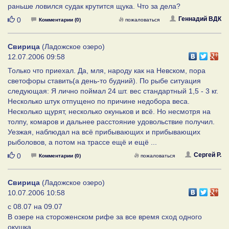
раньше ловился судак крутится щука. Что за дела?
Нравится
Геннадий ВДК
0
Комментарии (0)
пожаловаться
Свирица
(Ладожское озеро)
12.07.2006 09:58
Только что приехал. Да, мля, народу как на Невском, пора
светофоры ставить(а день-то будний). По рыбе ситуация
следующая: Я лично поймал 24 шт. вес стандартный 1,5 - 3 кг.
Несколько штук отпущено по причине недобора веса.
Несколько щурят, несколько окуньков и всё. Но несмотря на
толпу, комаров и дальнее расстояние удовольствие получил.
Уезжая, наблюдал на всё прибывающих и прибывающих
рыболовов, а потом на трассе ещё и ещё ...
Нравится
Сергей Р.
0
Комментарии (0)
пожаловаться
Свирица
(Ладожское озеро)
10.07.2006 10:58
с 08.07 на 09.07
В озере на стороженском рифе за все время сход одного
окушка.