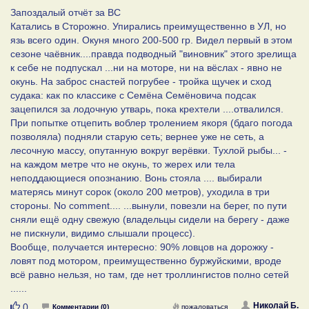
Запоздалый отчёт за ВС
Катались в Сторожно. Упирались преимущественно в УЛ, но
язь всего один. Окуня много 200-500 гр. Видел первый в этом
сезоне чаёвник....правда подводный "виновник" этого зрелища
к себе не подпускал ...ни на моторе, ни на вёслах - явно не
окунь. На заброс снастей погрубее - тройка щучек и сход
судака: как по классике с Семёна Семёновича подсак
зацепился за лодочную утварь, пока крехтели ....отвалился.
При попытке отцепить воблер тролением якоря (бдаго погода
позволяла) подняли старую сеть; вернее уже не сеть, а
лесочную массу, опутанную вокруг верёвки. Тухлой рыбы... -
на каждом метре что не окунь, то жерех или тела
неподдающиеся опознанию. Вонь стояла .... выбирали
матерясь минут сорок (около 200 метров), уходила в три
стороны. No comment.... ...вынули, повезли на берег, по пути
сняли ещё одну свежую (владельцы сидели на берегу - даже
не пискнули, видимо слышали процесс).
Вообще, получается интересно: 90% ловцов на дорожку -
ловят под мотором, преимущественно буржуйскими, вроде
всё равно нельзя, но там, где нет троллингистов полно сетей
......
Нравится
Николай Б.
0
Комментарии (0)
пожаловаться