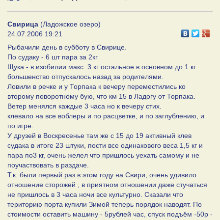
Свирица
(Ладожское озеро)
24.07.2006 19:21
Рыбачили день в субботу в Свирице.
По судаку - 6 шт пара за 2кг
Щука - в изобилии макс. 3 кг остальное в основном до 1 кг
большенство отпускалось назад за родителями.
Ловили в речке и у Торпака к вечеру переместились ко
второму поворотному бую, что км 15 в Ладогу от Торпака.
Ветер менялся каждые 3 часа но к вечеру стих.
клевало на все воблеры и по расцветке, и по заглублению, и
по игре.
У друзей в Воскресенье там же с 15 до 19 активный клев
судака в итоге 23 штуки, пости все одинакового веса 1,5 кг и
пара по3 кг, очень желел что пришлось уехать самому и не
поучаствовать в раздаче.
Т.к. были первый раз в этом году на Свири, очень удивило
отношение сторожей , в приятном отношении даже стучаться
не пришлось в 3 часа ночи все культурно. Сказали что
територию порта купили Зимой теперь порядок наводят. По
стоимости оставить машину - 5рублей час, спуск подъём -50р -