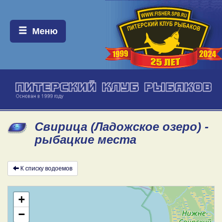
Меню:
Меню
Свирица (Ладожское озеро) -
рыбацкие места
К списку водоемов
+
−