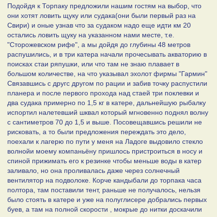
Подойдя к Торпаку предложили нашим гостям на выбор, что
они хотят ловить щуку или судака(они были первый раз на
Свири) и оные узнав что за судаком надо еще идти км 20
остались ловить щуку на указанном нами месте, т.е.
"Сторожевском рифе", а мы дойдя до глубины 48 метров
распушились, и в три катера начали прочесывать акваторию в
поисках стаи ряпушки, или что там не знаю плавает в
большом количестве, на что указывал эхолот фирмы "Гармин"
Связавшись с другс другом по рации и забив точку распустили
планера и после первого прохода над стаей три поклевки и
два судака примерно по 1,5 кг в катере, дальнейшую рыбалку
испортил налетевший шквал который мгновенно поднял волну
с сантиметров 70 до 1,5 и выше. Посовещавшись решили не
рисковать, а то были предложения переждать это дело,
поехали к лагерю по пути у меня на Ладоге выдовило стекло
волнойи моему компаньёну пришлось пристроиться в носу и
спиной прижимать его к резинке чтобы меньше воды в катер
заливало, но она проливалась даже через солнечный
вентилятор на подволоке. Корче кандыбали до торпака часа
полтора, там поставили тент, раньше не получалось, нельзя
было стоять в катере и уже на полуглисере добрались первых
буев, а там на полной скорости , мокрые до нитки доскачили