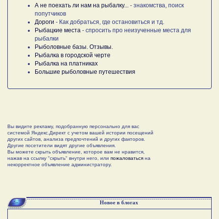
А не поехать ли нам на рыбалку...
- знакомства, поиск
попутчиков
Дороги
- Как добраться, где остановиться и тд.
Рыбацкие места
- спросить про неизученные места для
рыбалки
Рыболовные базы. Отзывы.
Рыбалка в городской черте
Рыбалка на платниках
Большие рыболовные путешествия
Вы видите рекламу, подобранную персонально для вас
системой Яндекс.Директ с учетом вашей истории посещений
других сайтов, анализа предпочтений и других факторов.
Другие посетители видят другие объявления.
Вы можете скрыть объявление, которое вам не нравится,
нажав на ссылку "скрыть" внутри него, или
пожаловаться
на
некорректное объявление администратору.
Новое в блогах