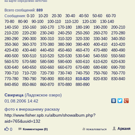
на карте определено неточно
Всего сообщений:
889
0-10
10-20
20-30
30-40
40-50
50-60
60-70
Сообщения:
70-80
80-90
90-100
100-110
110-120
120-130
130-140
140-150
150-160
160-170
170-180
180-190
190-200
200-210
210-220
220-230
230-240
240-250
250-260
260-270
270-280
280-290
290-300
300-310
310-320
320-330
330-340
340-350
350-360
360-370
370-380
380-390
390-400
400-410
410-420
420-430
430-440
440-450
450-460
460-470
470-480
480-490
490-500
500-510
510-520
520-530
530-540
540-550
550-560
560-570
570-580
580-590
590-600
600-610
610-620
620-630
630-640
640-650
650-660
660-670
670-680
680-690
690-700
700-710
710-720
720-730
730-740
740-750
750-760
760-770
770-780
780-790
790-800
800-810
810-820
820-830
830-840
840-850
850-860
860-870
870-880
880-890
Свирица
(Ладожское озеро)
01.08.2006 14:42
фото к вчерашнему расказу
http://www.fisher.spb.ru/album/showalbum.php?
aid=765&uuid=132
Нравится
Арканя
0
Комментарии (0)
пожаловаться