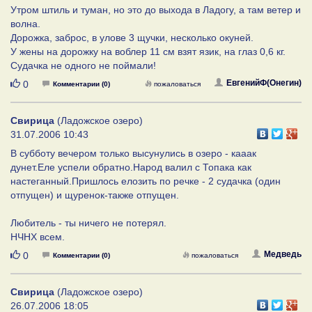
Утром штиль и туман, но это до выхода в Ладогу, а там ветер и
волна.
Дорожка, заброс, в улове 3 щучки, несколько окуней.
У жены на дорожку на воблер 11 см взят язик, на глаз 0,6 кг.
Судачка не одного не поймали!
Нравится
ЕвгенийФ(Онегин)
0
Комментарии (0)
пожаловаться
Свирица
(Ладожское озеро)
31.07.2006 10:43
В субботу вечером только высунулись в озеро - кааак
дунет.Еле успели обратно.Народ валил с Топака как
настеганный.Пришлось елозить по речке - 2 судачка (один
отпущен) и щуренок-также отпущен.
Любитель - ты ничего не потерял.
НЧНХ всем.
Нравится
Медведь
0
Комментарии (0)
пожаловаться
Свирица
(Ладожское озеро)
26.07.2006 18:05