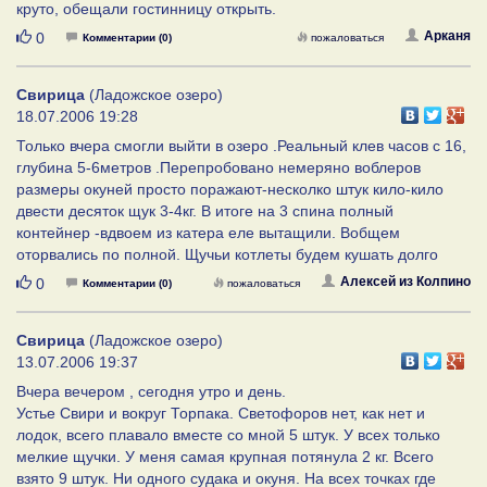
круто, обещали гостинницу открыть.
Нравится
Арканя
0
Комментарии (0)
пожаловаться
Свирица
(Ладожское озеро)
18.07.2006 19:28
Только вчера смогли выйти в озеро .Реальный клев часов с 16,
глубина 5-6метров .Перепробовано немеряно воблеров
размеры окуней просто поражают-несколко штук кило-кило
двести десяток щук 3-4кг. В итоге на 3 спина полный
контейнер -вдвоем из катера еле вытащили. Вобщем
оторвались по полной. Щучьи котлеты будем кушать долго
Нравится
Алексей из Колпино
0
Комментарии (0)
пожаловаться
Свирица
(Ладожское озеро)
13.07.2006 19:37
Вчера вечером , сегодня утро и день.
Устье Свири и вокруг Торпака. Светофоров нет, как нет и
лодок, всего плавало вместе со мной 5 штук. У всех только
мелкие щучки. У меня самая крупная потянула 2 кг. Всего
взято 9 штук. Ни одного судака и окуня. На всех точках где