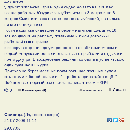
до лагеря.
у других экипажей , три и один судак, но зато на 3 кг. Как
всегда работали Юзури с заглублением на 3 метра и на 6
метров Смистики всех цветов тех же заглублений, на нильса
ни кто не покушался.
Гости наши уже сидевшие на берегу натягали щук штук 18 ,
вся до двух кг на раппалу ломанную и были довольны
рыбалкой выше крыши.
к вечеру ветер стих до умеренного но с набитыми мясом и
водкой желудками решили отказаться от рыбалки и отдыхали
почти до утра. В воскресенье решили половить в устье - плохо,
один судачек и шнурки.
Приехав на берег местные подчивали нас лосиным супом,
котлетами и баней. сказали : "... ребята приезжайте ещё.."
Вобщем все, первый раз я стока написал, всем НХНЧ
Нравится
Арканя
0
Комментарии (0)
пожаловаться
Свирица
(Ладожское озеро)
31.07.2006 11:14
29.07.06