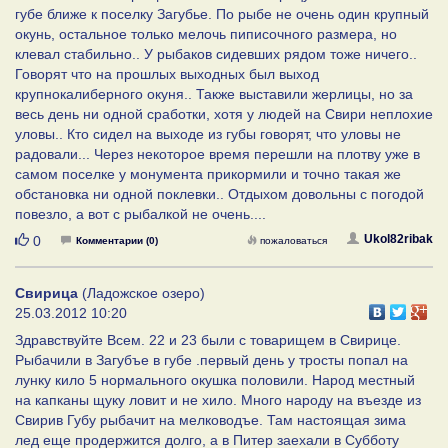
губе ближе к поселку Загубье. По рыбе не очень один крупный
окунь, остальное только мелочь пиписочного размера, но
клевал стабильно.. У рыбаков сидевших рядом тоже ничего..
Говорят что на прошлых выходных был выход
крупнокалиберного окуня.. Также выставили жерлицы, но за
весь день ни одной сработки, хотя у людей на Свири неплохие
уловы.. Кто сидел на выходе из губы говорят, что уловы не
радовали... Через некоторое время перешли на плотву уже в
самом поселке у монумента прикормили и точно такая же
обстановка ни одной поклевки.. Отдыхом довольны с погодой
повезло, а вот с рыбалкой не очень....
Нравится
Ukol82ribak
0
Комментарии (0)
пожаловаться
Свирица
(Ладожское озеро)
25.03.2012 10:20
Здравствуйте Всем. 22 и 23 были с товарищем в Свирице.
Рыбачили в Загубъе в губе .первый день у тросты попал на
лунку кило 5 нормального окушка половили. Народ местный
на капканы щуку ловит и не хило. Много народу на въезде из
Свирив Губу рыбачит на мелководъе. Там настоящая зима
лед еще продержится долго, а в Питер заехали в Субботу