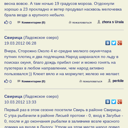
весна вовсю. А там ночью 19 градусов мороза. Отдохнули
хорошо а 23 прохладно и ветер продувал насквозь мелочевка
брала везде а крупного небыло.
Нравится
zhora s Urala
0
Комментарии (0)
пожаловаться
Свирица
(Ладожское озеро)
19.03.2012 06:28
Вчера, Сторожно.Около 4 кг-средне мелкого окуня+пара
путних плотиц и два подлещика.Народ шарахался по льду в
поисках окуня, благо дождь прибил снег и можно гонять на
пузотерах в любом направлении, чем народ активно
пользовался:)) Клюет вяло и на мормулет, железо не желает.
Нравится
perkile
0
Комментарии (0)
пожаловаться
Свирица
(Ладожское озеро)
10.03.2012 13:33
Первый раз в этом сезоне посетили Свирь в районе Свирицы.
С утра рыбачили в районе Лисьей протоки - 0, вход в Загубье -
0, после и до окончания рыбалки в заливчике возле красного
домика на входе в Ладогу. Утром на этом месте народ ловил