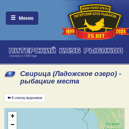
Меню:
Меню
Свирица (Ладожское озеро) -
рыбацкие места
К списку водоемов
+
−