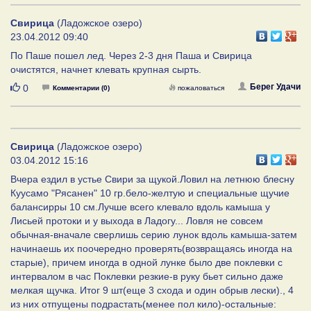
Свирица
(Ладожское озеро)
23.04.2012 09:40
По Паше пошел лед. Через 2-3 дня Паша и Свирица
очистятся, начнет клевать крупная сырть.
Нравится
Берег Удачи
0
Комментарии (0)
пожаловаться
Свирица
(Ладожское озеро)
03.04.2012 15:16
Вчера ездил в устье Свири за щукой.Ловил на летнюю блесну
Куусамо "Рясанен" 10 гр.бело-желтую и специальные щучие
балансирры 10 см.Лучше всего клевало вдоль камыша у
Лисьей протоки и у выхода в Ладогу... Ловля не совсем
обычная-вначале сверлишь серию лунок вдоль камыша-затем
начинаешь их поочередно проверять(возвращаясь иногда на
старые), причем иногда в одной лунке было две поклевки с
интервалом в час Поклевки резкие-в руку бьет сильно даже
мелкая щучка. Итог 9 шт(еще 3 схода и один обрыв лески)., 4
из них отпущены подрастать(менее пол кило)-остальные: