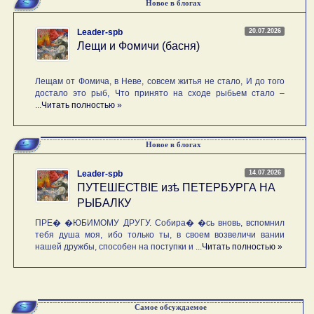
Новое в блогах
20.07.2026
Leader-spb
Лещи и Фомичи (басня)
Лещам от Фомича, в Неве, совсем житья не стало, И до того
достало это рыб, Что принято на сходе рыбьем стало –
...
Читать полностью »
Новое в блогах
14.07.2026
Leader-spb
ПУТЕШЕСТВIE изѣ ПЕТЕРБУРГА НА
РЫБАЛКУ
ПРЕ� �ЮБИМОМУ ДРУГУ. Собира� �сь вновь, вспомнил
тебя душа моя, ибо только ты, в своем возвеличи вании
нашей дружбы, способен на поступки и ...
Читать полностью »
Самое обсуждаемое