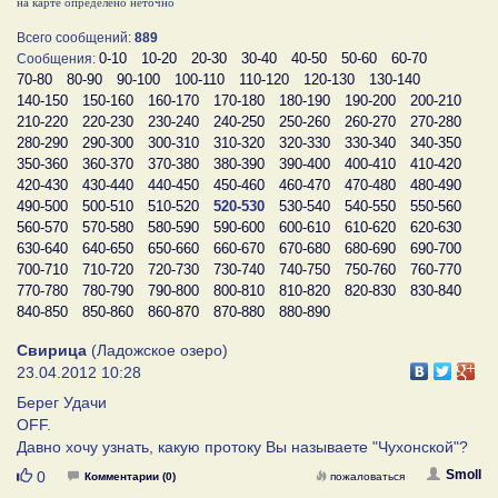
на карте определено неточно
Всего сообщений:
889
0-10
10-20
20-30
30-40
40-50
50-60
60-70
Сообщения:
70-80
80-90
90-100
100-110
110-120
120-130
130-140
140-150
150-160
160-170
170-180
180-190
190-200
200-210
210-220
220-230
230-240
240-250
250-260
260-270
270-280
280-290
290-300
300-310
310-320
320-330
330-340
340-350
350-360
360-370
370-380
380-390
390-400
400-410
410-420
420-430
430-440
440-450
450-460
460-470
470-480
480-490
490-500
500-510
510-520
520-530
530-540
540-550
550-560
560-570
570-580
580-590
590-600
600-610
610-620
620-630
630-640
640-650
650-660
660-670
670-680
680-690
690-700
700-710
710-720
720-730
730-740
740-750
750-760
760-770
770-780
780-790
790-800
800-810
810-820
820-830
830-840
840-850
850-860
860-870
870-880
880-890
Свирица
(Ладожское озеро)
23.04.2012 10:28
Берег Удачи
OFF.
Давно хочу узнать, какую протоку Вы называете "Чухонской"?
Нравится
Smoll
0
Комментарии (0)
пожаловаться