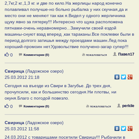
2,7кг,2 кг.,1,3 кг. и две по кило.На жерлицы народ конечно
полавливал получше-но больно рыбалка у них скучная,да и
место они не меняют так как я.Видел у одного жерличника
щуку явно за пятерку!!! Интересно что щука расположена
пятнами-очень неравномерно...Замучили своей ездой
машины-снуют взад вперед ,как тараканы.Все поклевки были в
период долгого затишья между проездами машин.Лед пока
хороший-промоин нет.Удовольствие получено-загар супер!!!
Нравится
Павел17
0
Комментарии (0)
пожаловаться
Свирица
(Ладожское озеро)
25.03.2012 21:18
Сегодня на въезде из Свири в Загубье. До трех дня,
прочупсили, как и большинство сегодня.Ни плотвы, ни
окуня.Благо с погодой повезло.
Нравится
perkile
0
Комментарии (0)
пожаловаться
Свирица
(Ладожское озеро)
25.03.2012 11:58
24.03.2012 с товарищами посетили Свирицу!!! Рыбачили в