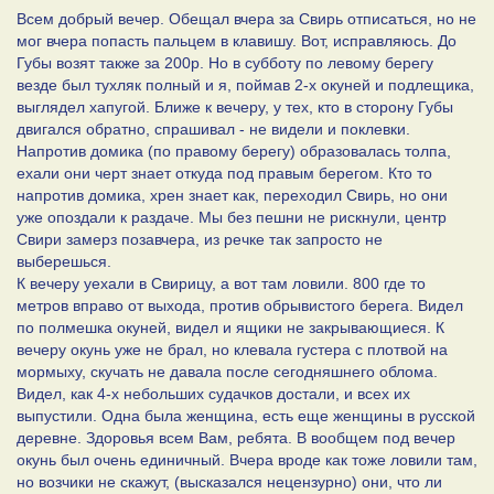
Всем добрый вечер. Обещал вчера за Свирь отписаться, но не
мог вчера попасть пальцем в клавишу. Вот, исправляюсь. До
Губы возят также за 200р. Но в субботу по левому берегу
везде был тухляк полный и я, поймав 2-х окуней и подлещика,
выглядел хапугой. Ближе к вечеру, у тех, кто в сторону Губы
двигался обратно, спрашивал - не видели и поклевки.
Напротив домика (по правому берегу) образовалась толпа,
ехали они черт знает откуда под правым берегом. Кто то
напротив домика, хрен знает как, переходил Свирь, но они
уже опоздали к раздаче. Мы без пешни не рискнули, центр
Свири замерз позавчера, из речке так запросто не
выберешься.
К вечеру уехали в Свирицу, а вот там ловили. 800 где то
метров вправо от выхода, против обрывистого берега. Видел
по полмешка окуней, видел и ящики не закрывающиеся. К
вечеру окунь уже не брал, но клевала густера с плотвой на
мормыху, скучать не давала после сегодняшнего облома.
Видел, как 4-х небольших судачков достали, и всех их
выпустили. Одна была женщина, есть еще женщины в русской
деревне. Здоровья всем Вам, ребята. В вообщем под вечер
окунь был очень единичный. Вчера вроде как тоже ловили там,
но возчики не скажут, (высказался нецензурно) они, что ли