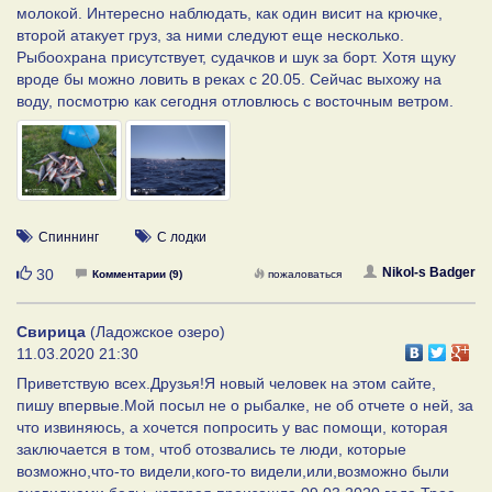
молокой. Интересно наблюдать, как один висит на крючке,
второй атакует груз, за ними следуют еще несколько.
Рыбоохрана присутствует, судачков и шук за борт. Хотя щуку
вроде бы можно ловить в реках с 20.05. Сейчас выхожу на
воду, посмотрю как сегодня отловлюсь с восточным ветром.
Спиннинг
С лодки
Нравится
Nikol-s Badger
30
Комментарии (9)
пожаловаться
Свирица
(Ладожское озеро)
11.03.2020 21:30
Приветствую всех.Друзья!Я новый человек на этом сайте,
пишу впервые.Мой посыл не о рыбалке, не об отчете о ней, за
что извиняюсь, а хочется попросить у вас помощи, которая
заключается в том, чтоб отозвались те люди, которые
возможно,что-то видели,кого-то видели,или,возможно были