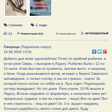
Спиннинг
С лодки
Нравится
нетолерантный
24
Комментарии (14)
пожаловаться
Свирица
(Ладожское озеро)
16.06.2020 13:01
Доброго дня всем одноклубням! Отчет по крайней рыбалке, в
устье реки Свирь, с выходом в Ладогу. Рыбалка была с 12 по
15 июня. Клев был как из пулемета, причем всего: и хищника,
и бели. Когда разыгрывался ветер, вставал у берега Свирского
заповедника, и таскал плотву, и как ни странно - сырть! За
которой много коллег по хобби на р. Луга ездят. Подлещиков,
густеру выкидывал. Но это днем. Рано утром, 15.06 вышли в
Ладогу. Встали недалеко от фарватера, и натаскали таких вот
прекрасных судаков, и как ни странно - леща! Все на джиг! Вот
в чем странность - лещ на джиг! Ок. 3 кг. вышел гвардеец.
Осознал ущербность своего спина для джига. Буду