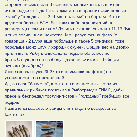
сторонке,посмотрели.В основном мелкий пикаль и очень-
очень редко от 1 до 1.5кг у джигитов и практический полный
"чупс" у "голодных" с 2- 4-мя "палками" по бортам. И те и
другие забирают ВСЕ, без каких либо ограничений по
размерам,весам и видам! Ловить не стали, уехали к 11-13 бую
и тихо ловили в одиночестве. Мой результат на фото. У
товарища - 2 шуря еще побольше и также 5 сундуков, тоже
побольше моих штук 7 хороших окуней. Общий вес на двоих-
приличный. Рыбу в ближайшие недели обязуюсь не
брать.Отпущено на свободу - даже не считали. В общем
-кушает (в заброс)!
Использовал груза 26-28 гр и приманки на фото ( по
уловистости - по нисходящей).
Да, со слов "базмена", кто-то то ли из местных, то ли из
правильных рыбаков позвонил в Рыбохрану и ГИМС, дабы
пресечь беспредел троллингистов и "голодных" гребущих все
подряд.
Назначены массовые рейды с пятницы по воскресенье.
Как то так.