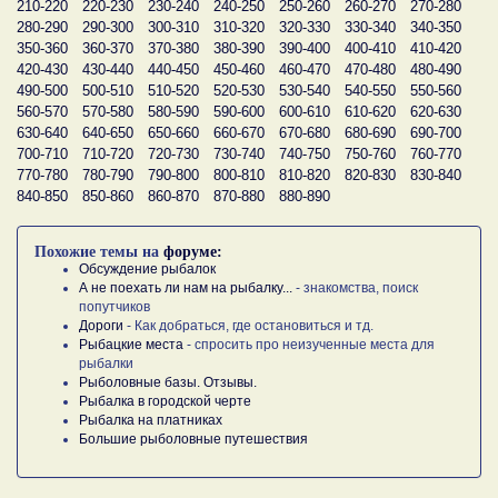
210-220
220-230
230-240
240-250
250-260
260-270
270-280
280-290
290-300
300-310
310-320
320-330
330-340
340-350
350-360
360-370
370-380
380-390
390-400
400-410
410-420
420-430
430-440
440-450
450-460
460-470
470-480
480-490
490-500
500-510
510-520
520-530
530-540
540-550
550-560
560-570
570-580
580-590
590-600
600-610
610-620
620-630
630-640
640-650
650-660
660-670
670-680
680-690
690-700
700-710
710-720
720-730
730-740
740-750
750-760
760-770
770-780
780-790
790-800
800-810
810-820
820-830
830-840
840-850
850-860
860-870
870-880
880-890
Похожие темы на
форуме:
Обсуждение рыбалок
А не поехать ли нам на рыбалку...
- знакомства, поиск
попутчиков
Дороги
- Как добраться, где остановиться и тд.
Рыбацкие места
- спросить про неизученные места для
рыбалки
Рыболовные базы. Отзывы.
Рыбалка в городской черте
Рыбалка на платниках
Большие рыболовные путешествия