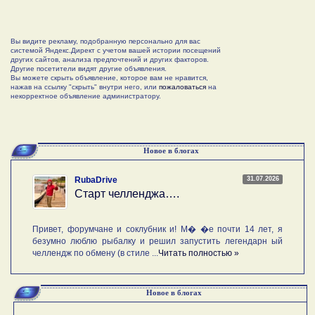
Вы видите рекламу, подобранную персонально для вас
системой Яндекс.Директ с учетом вашей истории посещений
других сайтов, анализа предпочтений и других факторов.
Другие посетители видят другие объявления.
Вы можете скрыть объявление, которое вам не нравится,
нажав на ссылку "скрыть" внутри него, или
пожаловаться
на
некорректное объявление администратору.
Новое в блогах
31.07.2026
RubaDrive
Старт челленджа….
Привет, форумчане и соклубник и! М� �е почти 14 лет, я
безумно люблю рыбалку и решил запустить легендарн ый
челлендж по обмену (в стиле ...
Читать полностью »
Новое в блогах