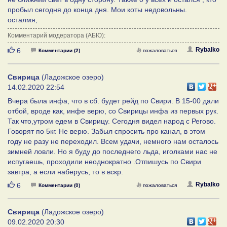
пробыл сегодня до конца дня. Мои коты недовольны.
осталмя,
Комментарий модератора (АБЮ):
Нравится
Rybalko
6
Комментарии (2)
пожаловаться
Свирица
(Ладожское озеро)
14.02.2020 22:54
Вчера была инфа, что в сб. будет рейд по Свири. В 15-00 дали
отбой, вроде как, инфе верю, со Свирицы инфа из первых рук.
Так что,утром едем в Свирицу. Сегодня видел народ с Регово.
Говорят по 5кг. Не верю. Забыл спросить про канал, в этом
году не разу не переходил. Всем удачи, немного нам осталось
зимней ловли. Но я буду до последнего льда, иголками нас не
испугаешь, проходили неоднократно .Отпишусь по Свири
завтра, а если наберусь, то в вскр.
Нравится
Rybalko
6
Комментарии (0)
пожаловаться
Свирица
(Ладожское озеро)
09.02.2020 20:30