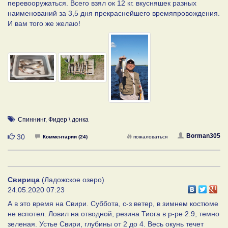
перевооружаться. Всего взял ок 12 кг. вкусняшек разных
наименований за 3,5 дня прекраснейшего времяпровождения.
И вам того же желаю!
Спиннинг
,
Фидер \ донка
Нравится
Borman305
30
Комментарии (24)
пожаловаться
Свирица
(Ладожское озеро)
24.05.2020 07:23
А в это время на Свири. Суббота, с-з ветер, в зимнем костюме
не вспотел. Ловил на отводной, резина Тиога в р-ре 2.9, темно
зеленая. Устье Свири, глубины от 2 до 4. Весь окунь течет