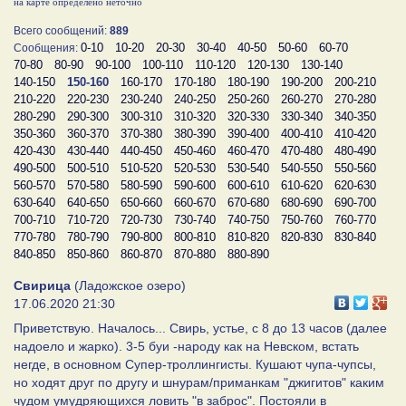
на карте определено неточно
Всего сообщений:
889
0-10
10-20
20-30
30-40
40-50
50-60
60-70
Сообщения:
70-80
80-90
90-100
100-110
110-120
120-130
130-140
140-150
150-160
160-170
170-180
180-190
190-200
200-210
210-220
220-230
230-240
240-250
250-260
260-270
270-280
280-290
290-300
300-310
310-320
320-330
330-340
340-350
350-360
360-370
370-380
380-390
390-400
400-410
410-420
420-430
430-440
440-450
450-460
460-470
470-480
480-490
490-500
500-510
510-520
520-530
530-540
540-550
550-560
560-570
570-580
580-590
590-600
600-610
610-620
620-630
630-640
640-650
650-660
660-670
670-680
680-690
690-700
700-710
710-720
720-730
730-740
740-750
750-760
760-770
770-780
780-790
790-800
800-810
810-820
820-830
830-840
840-850
850-860
860-870
870-880
880-890
Свирица
(Ладожское озеро)
17.06.2020 21:30
Приветствую. Началось... Свирь, устье, с 8 до 13 часов (далее
надоело и жарко). 3-5 буи -народу как на Невском, встать
негде, в основном Супер-троллингисты. Кушают чупа-чупсы,
но ходят друг по другу и шнурам/приманкам "джигитов" каким
чудом умудряющихся ловить "в заброс". Постояли в