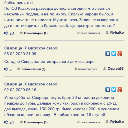
бабла лишаться.
По ЮЗ Казакова разведка донесла сегодня, что ловится
некрупный подлец и не по многу. Сколько народу было, а
никто ничего не написал. Мужики, весь Залив не вычерпаем,
да и что тихарить на Красненькой, суперсекретное место?
Нравится
Rybalko
20
Комментарии (1)
пожаловаться
Свирица
(Ладожское озеро)
05.02.2020 21:09
Сегодня Свирь напротив красного домика, зеро.
Нравится
Сергей63
5
Комментарии (7)
пожаловаться
Свирица
(Ладожское озеро)
02.02.2020 06:16
Утро субботы, Свирица, окунь брал 20 м трасты доходили
пешком до Губы, дальше кому как, брал в основном с 10-11
два выхода, окунь 150-200 гр, было человек 200, в основном
областные, они не пишут. Я поймал честно 16 окуней.
Нравится
Rybalko
24
Комментарии (3)
пожаловаться