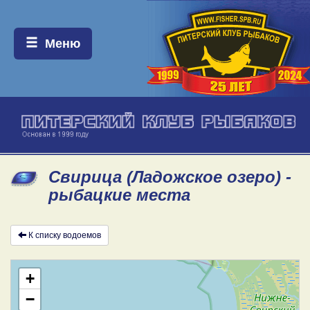
Меню:
Меню
Свирица (Ладожское озеро) -
рыбацкие места
К списку водоемов
+
−