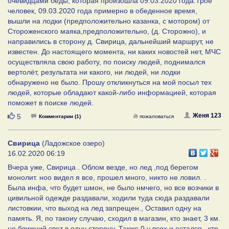
очевидцами беды, которая произошла 09.03.2020 года.Трое
человек, 09.03.2020 года примерно в обеденное время,
вышли на лодки (предположительно казанка, с мотором) от
Стороженского маяка,предположительно, (д. Сторожно), и
направились в сторону д. Свирица, дальнейший маршрут, не
известен. До настоящего момента, ни каких новостей нет, МЧС
осуществляла свою работу, по поиску людей, поднимался
вертолёт, результата ни какого, ни людей, ни лодки
обнаружено не было. Прошу откликнуться на мой посыл тех
людей, которые обладают какой-либо информацией, которая
поможет в поиске людей.
Нравится
Женя 123
5
Комментарии (1)
пожаловаться
Свирица
(Ладожское озеро)
16.02.2020 06:19
Вчера уже, Свирица . Облом везде, но лед ,под берегом
монолит. ноо видел я все, прошел много, никто не ловил. .
Была инфа, что будет шмон, не было нмчего, но все возчики в
цивильной одежде раздавали, ходили туда сюда раздавали
листовкии, что выход на лед запрещен., Оставил одну на
память. Я, по такоиу случаю, сходил в магазин, кто знает, 3 км.
не ближний свет в одну сторону. Также 0 у всех и остался , кто