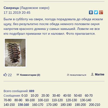
Свирица
(Ладожское озеро)
17.11.2019 20:45
Были в субботу на свири, погода порадовала до обеда искали
щуку, без результатно после обеда немного половили окуня
напротив красного домика у самых камышей. Ловили не все
кто подобрал приманки тот и наловил. Фото прилагается.
Нравится
Мarine
22
Комментарии (2)
пожаловаться
Всего сообщений:
889
0-10
10-20
20-30
30-40
40-50
50-60
60-70
Сообщения:
70-80
80-90
90-100
100-110
110-120
120-130
130-140
140-150
150-160
160-170
170-180
180-190
190-200
200-210