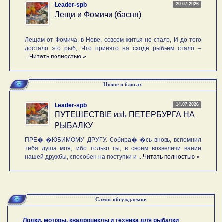
20.07.2026
Leader-spb
Лещи и Фомичи (басня)
Лещам от Фомича, в Неве, совсем житья не стало, И до того
достало это рыб, Что принято на сходе рыбьем стало –
...
Читать полностью »
Новое в блогах
14.07.2026
Leader-spb
ПУТЕШЕСТВIE изѣ ПЕТЕРБУРГА НА
РЫБАЛКУ
ПРЕ� �ЮБИМОМУ ДРУГУ. Собира� �сь вновь, вспомнил
тебя душа моя, ибо только ты, в своем возвеличи вании
нашей дружбы, способен на поступки и ...
Читать полностью »
Самое обсуждаемое
Лодки, моторы, квадроциклы и техника для рыбалки