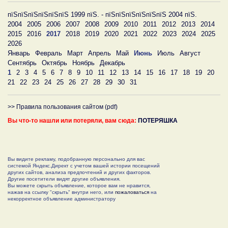
пїЅпїЅпїЅпїЅпїЅпїЅ 1999 пїЅ. - пїЅпїЅпїЅпїЅпїЅпїЅ 2004 пїЅ.
2004
2005
2006
2007
2008
2009
2010
2011
2012
2013
2014
2015
2016
2017
2018
2019
2020
2021
2022
2023
2024
2025
2026
Январь
Февраль
Март
Апрель
Май
Июнь
Июль
Август
Сентябрь
Октябрь
Ноябрь
Декабрь
1
2
3
4
5
6
7
8
9
10
11
12
13
14
15
16
17
18
19
20
21
22
23
24
25
26
27
28
29
30
31
>> Правила пользования сайтом (pdf)
Вы что-то нашли или потеряли, вам сюда:
ПОТЕРЯШКА
Вы видите рекламу, подобранную персонально для вас
системой Яндекс.Директ с учетом вашей истории посещений
других сайтов, анализа предпочтений и других факторов.
Другие посетители видят другие объявления.
Вы можете скрыть объявление, которое вам не нравится,
нажав на ссылку "скрыть" внутри него, или
пожаловаться
на
некорректное объявление администратору