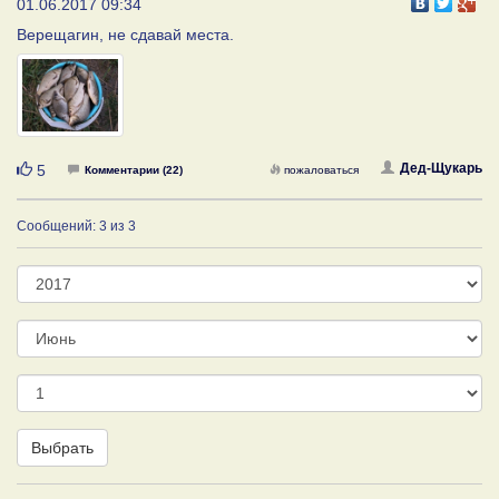
01.06.2017 09:34
Верещагин, не сдавай места.
Нравится
Дед-Щукарь
5
Комментарии (22)
пожаловаться
Сообщений: 3 из 3
Год
Месяц
День
Выбрать