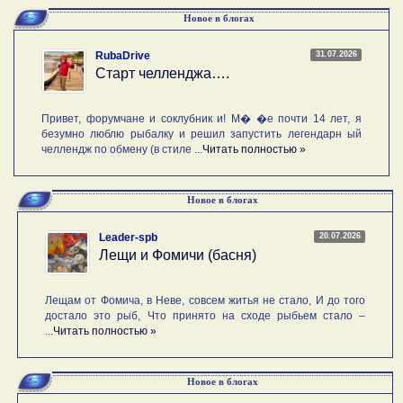
Новое в блогах
31.07.2026
RubaDrive
Старт челленджа….
Привет, форумчане и соклубник и! М� �е почти 14 лет, я
безумно люблю рыбалку и решил запустить легендарн ый
челлендж по обмену (в стиле ...
Читать полностью »
Новое в блогах
20.07.2026
Leader-spb
Лещи и Фомичи (басня)
Лещам от Фомича, в Неве, совсем житья не стало, И до того
достало это рыб, Что принято на сходе рыбьем стало –
...
Читать полностью »
Новое в блогах