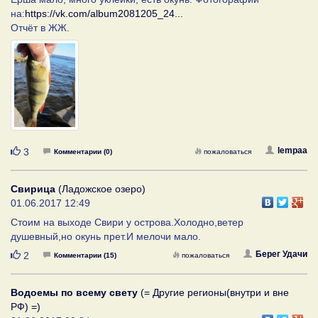
на:
https://vk.com/album2081205_24...
Отчёт в ЖЖ.
Нравится
lempaa
3
Комментарии (0)
пожаловаться
Свирица
(Ладожское озеро)
01.06.2017 12:49
Стоим на выходе Свири у острова.Холодно,ветер
душевный,но окунь прет.И мелочи мало.
Нравится
Берег Удачи
2
Комментарии (15)
пожаловаться
Водоемы по всему свету
(= Другие регионы(внутри и вне
РФ) =)