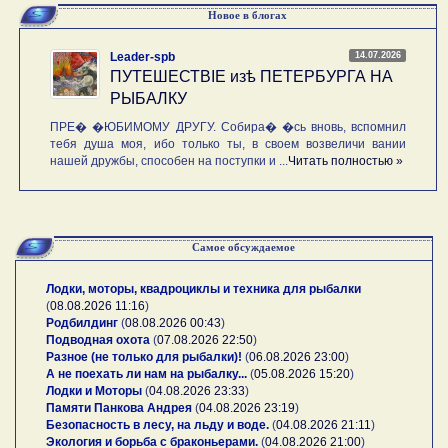
Новое в блогах
14.07.2026
Leader-spb
ПУТЕШЕСТВIE изѣ ПЕТЕРБУРГА НА
РЫБАЛКУ
ПРЕ� �ЮБИМОМУ ДРУГУ. Собира� �сь вновь, вспомнил
тебя душа моя, ибо только ты, в своем возвеличи вании
нашей дружбы, способен на поступки и ...
Читать полностью »
Самое обсуждаемое
Лодки, моторы, квадроциклы и техника для рыбалки
(
08.08.2026 11:16
)
Родбилдинг
(
08.08.2026 00:43
)
Подводная охота
(
07.08.2026 22:50
)
Разное (не только для рыбалки)!
(
06.08.2026 23:00
)
А не поехать ли нам на рыбалку...
(
05.08.2026 15:20
)
Лодки и Моторы
(
04.08.2026 23:33
)
Памяти Панкова Андрея
(
04.08.2026 23:19
)
Безопасность в лесу, на льду и воде.
(
04.08.2026 21:11
)
Экология и борьба с браконьерами.
(
04.08.2026 21:00
)