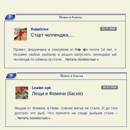
Новое в блогах
31.07.2026
RubaDrive
Старт челленджа….
Привет, форумчане и соклубник и! М� �е почти 14 лет, я
безумно люблю рыбалку и решил запустить легендарн ый
челлендж по обмену (в стиле ...
Читать полностью »
Новое в блогах
20.07.2026
Leader-spb
Лещи и Фомичи (басня)
Лещам от Фомича, в Неве, совсем житья не стало, И до того
достало это рыб, Что принято на сходе рыбьем стало –
...
Читать полностью »