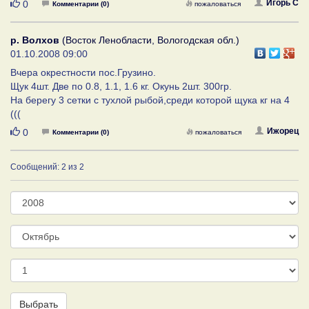
Нравится
Игорь С
0
Комментарии (0)
пожаловаться
р. Волхов
(Восток Ленобласти, Вологодская обл.)
01.10.2008 09:00
Вчера окрестности пос.Грузино.
Щук 4шт. Две по 0.8, 1.1, 1.6 кг. Окунь 2шт. 300гр.
На берегу 3 сетки с тухлой рыбой,среди которой щука кг на 4
(((
Нравится
Ижорец
0
Комментарии (0)
пожаловаться
Сообщений: 2 из 2
Год
Месяц
День
Выбрать