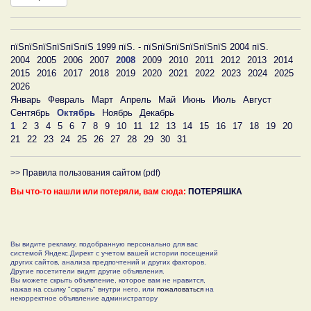
пїЅпїЅпїЅпїЅпїЅпїЅ 1999 пїЅ. - пїЅпїЅпїЅпїЅпїЅпїЅ 2004 пїЅ.
2004
2005
2006
2007
2008
2009
2010
2011
2012
2013
2014
2015
2016
2017
2018
2019
2020
2021
2022
2023
2024
2025
2026
Январь
Февраль
Март
Апрель
Май
Июнь
Июль
Август
Сентябрь
Октябрь
Ноябрь
Декабрь
1
2
3
4
5
6
7
8
9
10
11
12
13
14
15
16
17
18
19
20
21
22
23
24
25
26
27
28
29
30
31
>> Правила пользования сайтом (pdf)
Вы что-то нашли или потеряли, вам сюда:
ПОТЕРЯШКА
Вы видите рекламу, подобранную персонально для вас
системой Яндекс.Директ с учетом вашей истории посещений
других сайтов, анализа предпочтений и других факторов.
Другие посетители видят другие объявления.
Вы можете скрыть объявление, которое вам не нравится,
нажав на ссылку "скрыть" внутри него, или
пожаловаться
на
некорректное объявление администратору