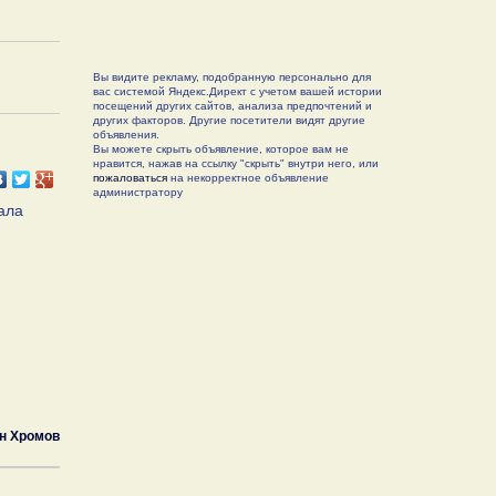
Вы видите рекламу, подобранную персонально для
вас системой Яндекс.Директ с учетом вашей истории
посещений других сайтов, анализа предпочтений и
других факторов. Другие посетители видят другие
объявления.
Вы можете скрыть объявление, которое вам не
нравится, нажав на ссылку "скрыть" внутри него, или
пожаловаться
на некорректное объявление
администратору
ала
н Хромов