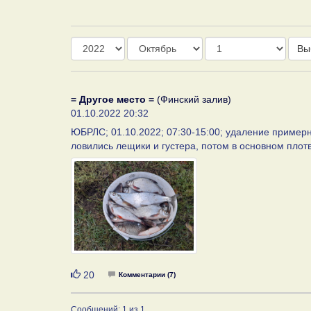
Год
Месяц
День
Вы
= Другое место =
(Финский залив)
01.10.2022 20:32
ЮБРЛС; 01.10.2022; 07:30-15:00; удаление примерн
ловились лещики и густера, потом в основном плотв
Нравится
20
Комментарии (7)
Сообщений: 1 из 1