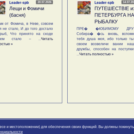
20.07.2026
14.07.2
Leader-spb
Leader-spb
Лещи и Фомичи
ПУТЕШЕСТВIE и
(басня)
ПЕТЕРБУРГА Н
РЫБАЛКУ
м от Фомича, в Неве, совсем
я не стало, И до того достало
ПРЕ� �ЮБИМОМУ ДРУГ
рыб, Что принято на сходе
Собира� �сь вновь, вспомн
ьем стало – ...
Читать
тебя душа моя, ибо только ты
остью »
своем возвеличи вании наш
дружбы, способен на поступк
...
Читать полностью »
ресе и местоположении) для обеспечения своих функций. Вы должны покинуть 
енциальности