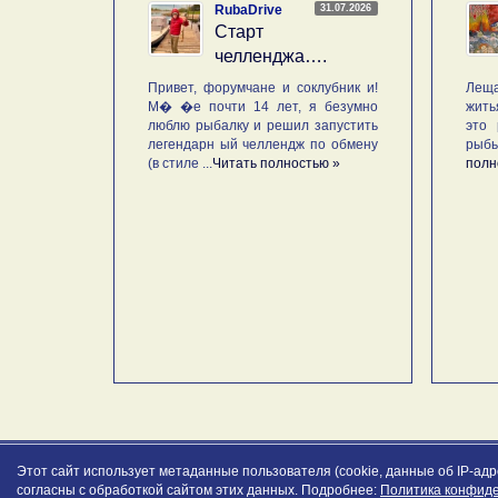
31.07.2026
RubaDrive
Старт
челленджа….
Привет, форумчане и соклубник и!
Леща
М� �е почти 14 лет, я безумно
жить
люблю рыбалку и решил запустить
это 
легендарн ый челлендж по обмену
рыб
(в стиле ...
Читать полностью »
полн
Этот сайт использует метаданные пользователя (cookie, данные об IP-ад
согласны с обработкой сайтом этих данных. Подробнее:
Политика конфид