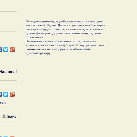
Вы видите рекламу, подобранную персонально для
вас системой Яндекс.Директ с учетом вашей истории
посещений других сайтов, анализа предпочтений и
других факторов. Другие посетители видят другие
объявления.
Вы можете скрыть объявление, которое вам не
нравится, нажав на ссылку "скрыть" внутри него, или
пожаловаться
на некорректное объявление
администратору
Natatorial
аха
Байс