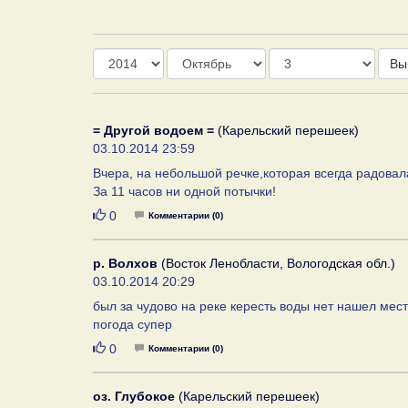
Год
Месяц
День
Вы
= Другой водоем =
(Карельский перешеек)
03.10.2014 23:59
Вчера, на небольшой речке,которая всегда радова
За 11 часов ни одной потычки!
Нравится
0
Комментарии (0)
р. Волхов
(Восток Ленобласти, Вологодская обл.)
03.10.2014 20:29
был за чудово на реке кересть воды нет нашел мес
погода супер
Нравится
0
Комментарии (0)
оз. Глубокое
(Карельский перешеек)