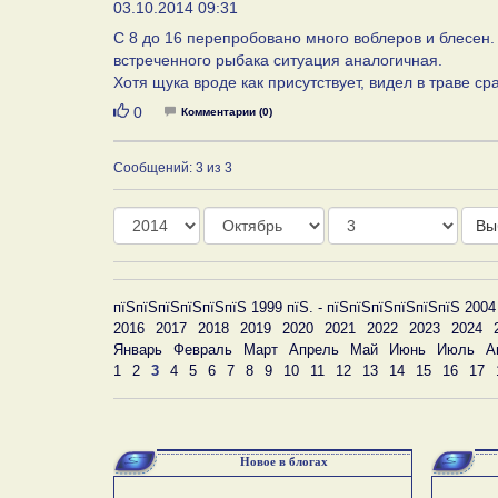
03.10.2014 09:31
С 8 до 16 перепробовано много воблеров и блесен.
встреченного рыбака ситуация аналогичная.
Хотя щука вроде как присутствует, видел в траве с
Нравится
0
Комментарии (0)
Сообщений: 3 из 3
Год
Месяц
День
Вы
пїЅпїЅпїЅпїЅпїЅпїЅ 1999 пїЅ. - пїЅпїЅпїЅпїЅпїЅпїЅ 2004
2016
2017
2018
2019
2020
2021
2022
2023
2024
Январь
Февраль
Март
Апрель
Май
Июнь
Июль
А
1
2
3
4
5
6
7
8
9
10
11
12
13
14
15
16
17
Новое в блогах