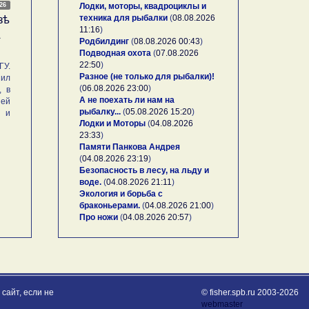
026
Лодки, моторы, квадроциклы и
техника для рыбалки
(
08.08.2026
зѣ
11:16
)
А
Родбилдинг
(
08.08.2026 00:43
)
Подводная охота
(
07.08.2026
22:50
)
У.
Разное (не только для рыбалки)!
ил
(
06.08.2026 23:00
)
, в
А не поехать ли нам на
ей
рыбалку...
(
05.08.2026 15:20
)
и и
Лодки и Моторы
(
04.08.2026
23:33
)
Памяти Панкова Андрея
(
04.08.2026 23:19
)
Безопасность в лесу, на льду и
воде.
(
04.08.2026 21:11
)
Экология и борьба с
браконьерами.
(
04.08.2026 21:00
)
Про ножи
(
04.08.2026 20:57
)
сайт, если не
© fisher.spb.ru 2003-2026
webmaster