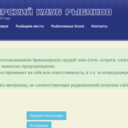
орум
Рыбацкие места
Рыболовные блоги
Контакты
спользованием браконьерских орудий лова (сети, остроги, элект
ру вынесено предупреждение.
о принимает на себя всю ответственность, в т.ч. за непреднам
лять материалы, не соответствующие редакционной политике сайт
Ледовая обстановка
Потеряшка