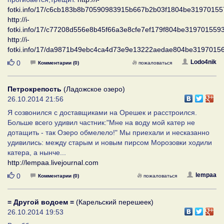
fotki.info/17/c6cb183b8b70590983915b667b2b03f1804be319701557
http://i-
fotki.info/17/c77208d556e8b45f66a3e8cfe7ef179f804be3197015593
http://i-
fotki.info/17/da9871b49ebc4ca4d73e9e13222aedae804be319701561
Нравится
Lodo4nik
0
Комментарии (0)
пожаловаться
Петрокрепость
(Ладожское озеро)
26.10.2014 21:56
Я созвонился с доставщиками на Орешек и расстроился.
Больше всего удивил частник:"Мне на воду мой катер не
дотащить - так Озеро обмелело!" Мы приехали и несказанно
удивились: между старым и новым пирсом Морозовки ходили
катера, а нынче...
http://lempaa.livejournal.com
Нравится
lempaa
0
Комментарии (0)
пожаловаться
= Другой водоем =
(Карельский перешеек)
26.10.2014 19:53