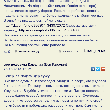
В субботу пытался открыть сезон на озерце рядом с
Нахимовским. На лёд не выйти нигде(обошёл пол озера) -
проваливается прям у берега. Решил попробовать пешнёй
наделать лунки вокруг наиболее уходящих в глубину мостков.
В одной из них удалось поймать окуня
http://vk.com/photo386907_343972072
Сразу же выставил
жерлицу.
http://vk.com/photo386907_343971608
Поклёвок ни на удочку,ни на жерлиц больше не было.
За Зеленогорском на озёрах пингвинов замечено не было.
На мой взгляд всё-таки ещё рановато.
Нравится
КАH_OZERKI
0
Комментарии (0)
пожаловаться
все водоемы Карелии
(Вся Карелия)
26.10.2014 19:52
Северная Ладога. дер.Ууксу.
В четверг, едучи в Петрозаводск, увидел на озере, что у дороги
2-х пингвинов. Пятница ознаменовалась ледоставом в заливе
Уксунлахти. В субботу вместе с гостями из Питера поехали на
перволёдное озеро Ахвенярви, что в стороне от Суоярвской
дороги, и которое встает одним из первым по причине своей
неглубокости и небольших размеров, и этот день был уже не