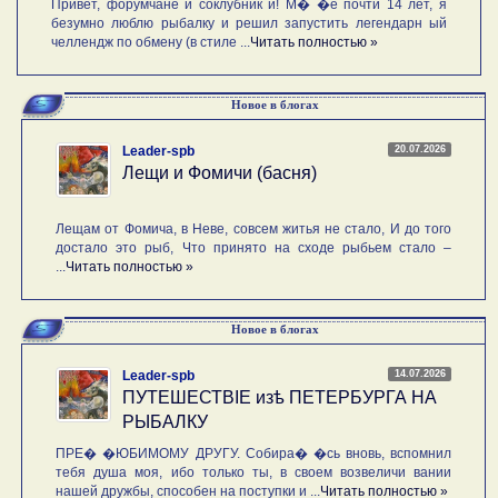
Привет, форумчане и соклубник и! М� �е почти 14 лет, я
безумно люблю рыбалку и решил запустить легендарн ый
челлендж по обмену (в стиле ...
Читать полностью »
Новое в блогах
20.07.2026
Leader-spb
Лещи и Фомичи (басня)
Лещам от Фомича, в Неве, совсем житья не стало, И до того
достало это рыб, Что принято на сходе рыбьем стало –
...
Читать полностью »
Новое в блогах
14.07.2026
Leader-spb
ПУТЕШЕСТВIE изѣ ПЕТЕРБУРГА НА
РЫБАЛКУ
ПРЕ� �ЮБИМОМУ ДРУГУ. Собира� �сь вновь, вспомнил
тебя душа моя, ибо только ты, в своем возвеличи вании
нашей дружбы, способен на поступки и ...
Читать полностью »