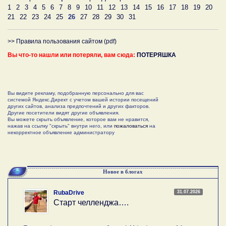
1
2
3
4
5
6
7
8
9
10
11
12
13
14
15
16
17
18
19
20
21
22
23
24
25
26
27
28
29
30
31
>> Правила пользования сайтом (pdf)
Вы что-то нашли или потеряли, вам сюда:
ПОТЕРЯШКА
Вы видите рекламу, подобранную персонально для вас
системой Яндекс.Директ с учетом вашей истории посещений
других сайтов, анализа предпочтений и других факторов.
Другие посетители видят другие объявления.
Вы можете скрыть объявление, которое вам не нравится,
нажав на ссылку "скрыть" внутри него, или
пожаловаться
на
некорректное объявление администратору
Новое в блогах
31.07.2026
RubaDrive
Старт челленджа….