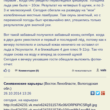
первым , когда оно увидело перволёдных фишеров. Толщина
льда уже была ~ 10см. Результат на четверых 6 щучек, и по 2-
3 кг мелкоокуней. Сегодня сбегали на разведку на "мои"
излюбленные местные ламбушки. Там окунь зачетный, но с
переменой погоды был чрезвычайно вял, утешились только
результатом для знатной ухи.
Вот такой забавный получился забавный конец октября. когда
в двух днях уместился и первый и последний лёд, потому как к
вечеру потеплело и сильный южак неничего не оставил от
льда в Уксунлахти. А в ближайшие 4 дня плюс 9-11гр. Так что
лодки снова на воду и вперед за осенней щукой
Сегодня к вечеру уехавшие гости обещали выложить фотки-
отчет.
Нравится
vals
0
Комментарии (0)
пожаловаться
Синявинские карьеры
(Восток Ленобласти, Вологодская
обл.)
26.10.2014 13:26
сегодня, на карьерах
http://cs624231.vk.me/v624231157/6c06/ORP6PICSRg8.jpg
http://cs624231.vk.me/v624231157/6c10/IamMb1zcafM.jpg