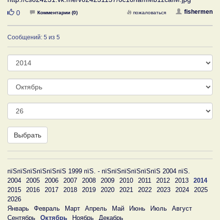
Нравится
fishermen
0
Комментарии (0)
пожаловаться
Сообщений: 5 из 5
Год
Месяц
День
Выбрать
пїЅпїЅпїЅпїЅпїЅпїЅ 1999 пїЅ. - пїЅпїЅпїЅпїЅпїЅпїЅ 2004 пїЅ.
2004
2005
2006
2007
2008
2009
2010
2011
2012
2013
2014
2015
2016
2017
2018
2019
2020
2021
2022
2023
2024
2025
2026
Январь
Февраль
Март
Апрель
Май
Июнь
Июль
Август
Сентябрь
Октябрь
Ноябрь
Декабрь