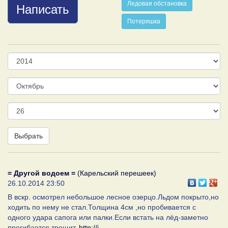
Ледовая обстановка
Написать
Потеряшка
Год
Месяц
День
Выбрать
= Другой водоем =
(Карельский перешеек)
26.10.2014 23:50
В вскр. осмотрел небольшое лесное озерцо.Льдом покрыто,но
ходить по нему не стал.Толщина 4см ,но пробивается с
одного удара сапога или палки.Если встать на лёд-заметно
прогибается,трещит.
http://i-