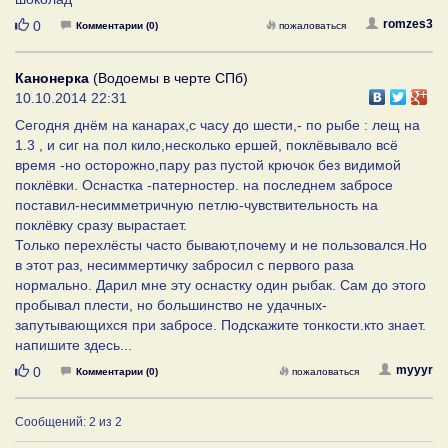
Нравится
romzes3
0
Комментарии (0)
пожаловаться
Канонерка
(Водоемы в черте СПб)
10.10.2014 22:31
Сегодня днём на канарах,с часу до шести,- по рыбе : лещ на
1.3 , и сиг на пол кило,несколько ершей, поклёвывало всё
время -но осторожно,пару раз пустой крючок без видимой
поклёвки. Оснастка -патерностер. на последнем забросе
поставил-несимметричную петлю-чувствительность на
поклёвку сразу вырастает.
Только перехлёсты часто бывают,почему и не пользовался.Но
в этот раз, несиммертичку забросил с первого раза
нормально. Дарил мне эту оснастку один рыбак. Сам до этого
пробывал плести, но большинство не удачных-
запутывающихся при забросе. Подскажите тонкости.кто знает.
напишите здесь...
Нравится
myyyr
0
Комментарии (0)
пожаловаться
Сообщений: 2 из 2