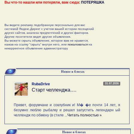
Вы что-то нашли или потеряли, вам сюда:
ПОТЕРЯШКА
Вы видите рекламу, подобранную персонально для вас
системой Яндекс.Директ с учетом вашей истории посещений
других сайтов, анализа предпочтений и других факторов.
Другие посетители видят другие объявления.
Вы можете скрыть объявление, которое вам не нравится,
нажав на ссылку "скрыть" внутри него, или
пожаловаться
на
некорректное объявление администратору
Новое в блогах
31.07.2026
RubaDrive
Старт челленджа….
Привет, форумчане и соклубник и! М� �е почти 14 лет, я
безумно люблю рыбалку и решил запустить легендарн ый
челлендж по обмену (в стиле ...
Читать полностью »
Новое в блогах