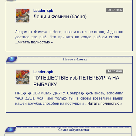
20.07.2026
Leader-spb
Лещи и Фомичи (басня)
Лещам от Фомича, в Неве, совсем житья не стало, И до того
достало это рыб, Что принято на сходе рыбьем стало –
...
Читать полностью »
Новое в блогах
14.07.2026
Leader-spb
ПУТЕШЕСТВIE изѣ ПЕТЕРБУРГА НА
РЫБАЛКУ
ПРЕ� �ЮБИМОМУ ДРУГУ. Собира� �сь вновь, вспомнил
тебя душа моя, ибо только ты, в своем возвеличи вании
нашей дружбы, способен на поступки и ...
Читать полностью »
Самое обсуждаемое