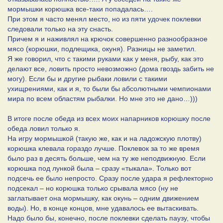
мормышки корюшка все-таки попадалась….
При этом я часто менял место, но из пяти удочек поклевки
следовали только на эту снасть.
Причем я и наживлял на крючок совершенно разнообразное
мясо (корюшки, подлещика, окуня). Разницы не заметил.
Я же говорил, что с такими руками как у меня, рыбу, как это
делают все, ловить просто невозможно (дома гвоздь забить не
могу). Если бы и другие рыбаки ловили с такими
ухищрениями, как и я, то были бы абсолютными чемпионами
мира по всем областям рыбалки. Но мне это не дано…)))
В итоге после обеда из всех моих напарников корюшку после
обеда ловил только я.
На игру мормышкой (такую же, как и на ладожскую плотву)
корюшка клевала гораздо лучше. Поклевок за то же время
было раз в десять больше, чем на ту же неподвижную. Если
корюшка под лункой была – сразу «тыкала». Только вот
подсечь ее было непросто. Сразу после удара я рефлекторно
подсекал – но корюшка только срывала мясо (ну не
заглатывает она мормышку, как окунь – одним движением
воды). Но, в конце концов, мне удавалось ее вытаскивать.
Надо было бы, конечно, после поклевки сделать паузу, чтобы