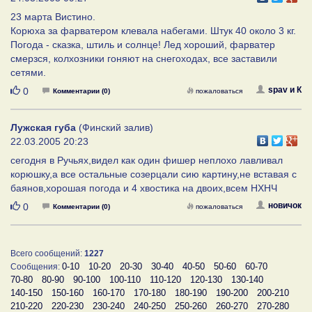
23 марта Вистино.
Корюха за фарватером клевала набегами. Штук 40 около 3 кг.
Погода - сказка, штиль и солнце! Лед хороший, фарватер
смерзся, колхозники гоняют на снегоходах, все заставили
сетями.
Нравится
spav и К
0
Комментарии (0)
пожаловаться
Лужская губа
(Финский залив)
22.03.2005 20:23
сегодня в Ручьях,видел как один фишер неплохо лавливал
корюшку,а все остальные созерцали сию картину,не вставая с
баянов,хорошая погода и 4 хвостика на двоих,всем НХНЧ
Нравится
новичок
0
Комментарии (0)
пожаловаться
Всего сообщений:
1227
0-10
10-20
20-30
30-40
40-50
50-60
60-70
Сообщения:
70-80
80-90
90-100
100-110
110-120
120-130
130-140
140-150
150-160
160-170
170-180
180-190
190-200
200-210
210-220
220-230
230-240
240-250
250-260
260-270
270-280