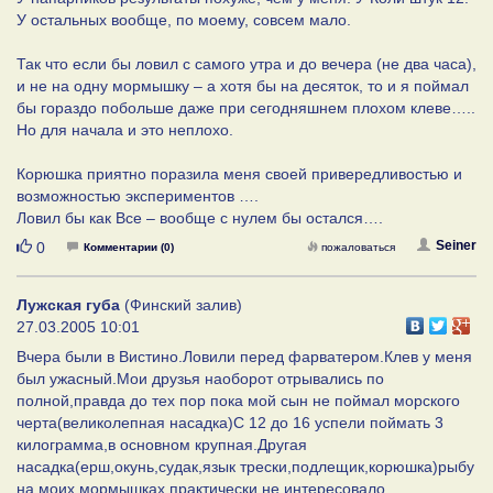
У остальных вообще, по моему, совсем мало.
Так что если бы ловил с самого утра и до вечера (не два часа),
и не на одну мормышку – а хотя бы на десяток, то и я поймал
бы гораздо побольше даже при сегодняшнем плохом клеве…..
Но для начала и это неплохо.
Корюшка приятно поразила меня своей привередливостью и
возможностью экспериментов ….
Ловил бы как Все – вообще с нулем бы остался….
Нравится
Seiner
0
Комментарии (0)
пожаловаться
Лужская губа
(Финский залив)
27.03.2005 10:01
Вчера были в Вистино.Ловили перед фарватером.Клев у меня
был ужасный.Мои друзья наоборот отрывались по
полной,правда до тех пор пока мой сын не поймал морского
черта(великолепная насадка)С 12 до 16 успели поймать 3
килограмма,в основном крупная.Другая
насадка(ерш,окунь,судак,язык трески,подлещик,корюшка)рыбу
на моих мормышках практически не интересовало.