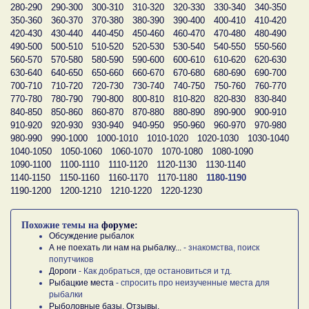
280-290
290-300
300-310
310-320
320-330
330-340
340-350
350-360
360-370
370-380
380-390
390-400
400-410
410-420
420-430
430-440
440-450
450-460
460-470
470-480
480-490
490-500
500-510
510-520
520-530
530-540
540-550
550-560
560-570
570-580
580-590
590-600
600-610
610-620
620-630
630-640
640-650
650-660
660-670
670-680
680-690
690-700
700-710
710-720
720-730
730-740
740-750
750-760
760-770
770-780
780-790
790-800
800-810
810-820
820-830
830-840
840-850
850-860
860-870
870-880
880-890
890-900
900-910
910-920
920-930
930-940
940-950
950-960
960-970
970-980
980-990
990-1000
1000-1010
1010-1020
1020-1030
1030-1040
1040-1050
1050-1060
1060-1070
1070-1080
1080-1090
1090-1100
1100-1110
1110-1120
1120-1130
1130-1140
1140-1150
1150-1160
1160-1170
1170-1180
1180-1190
1190-1200
1200-1210
1210-1220
1220-1230
Похожие темы на
форуме:
Обсуждение рыбалок
А не поехать ли нам на рыбалку...
- знакомства, поиск
попутчиков
Дороги
- Как добраться, где остановиться и тд.
Рыбацкие места
- спросить про неизученные места для
рыбалки
Рыболовные базы. Отзывы.