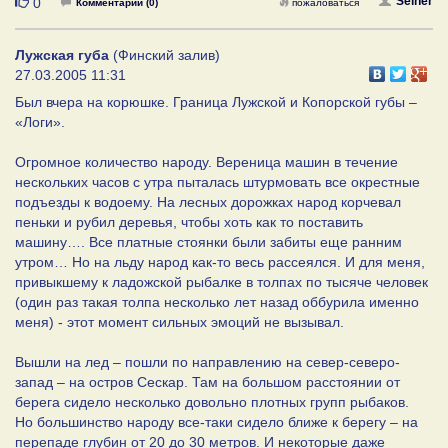
Нравится
Seiner
0
Комментарии (0)
пожаловаться
Лужская губа
(Финский залив)
27.03.2005 11:31
Был вчера на корюшке. Граница Лужской и Копорской губы –
«Логи».
Огромное количество народу. Вереница машин в течение
нескольких часов с утра пыталась штурмовать все окрестные
подъезды к водоему. На лесных дорожках народ корчевал
пеньки и рубил деревья, чтобы хоть как то поставить
машину…. Все платные стоянки были забиты еще ранним
утром… Но на льду народ как-то весь рассеялся. И для меня,
привыкшему к ладожской рыбалке в толпах по тысяче человек
(один раз такая толпа несколько лет назад оббурила именно
меня) - этот момент сильных эмоций не вызывал.
Вышли на лед – пошли по направлению на север-северо-
запад – на остров Сескар. Там на большом расстоянии от
берега сидело несколько довольно плотных групп рыбаков.
Но большинство народу все-таки сидело ближе к берегу – на
перепаде глубин от 20 до 30 метров. И некоторые даже