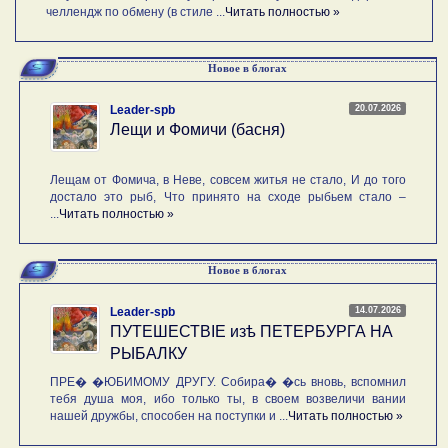
челлендж по обмену (в стиле ...
Читать полностью »
Новое в блогах
20.07.2026
Leader-spb
Лещи и Фомичи (басня)
Лещам от Фомича, в Неве, совсем житья не стало, И до того
достало это рыб, Что принято на сходе рыбьем стало –
...
Читать полностью »
Новое в блогах
14.07.2026
Leader-spb
ПУТЕШЕСТВIE изѣ ПЕТЕРБУРГА НА
РЫБАЛКУ
ПРЕ� �ЮБИМОМУ ДРУГУ. Собира� �сь вновь, вспомнил
тебя душа моя, ибо только ты, в своем возвеличи вании
нашей дружбы, способен на поступки и ...
Читать полностью »