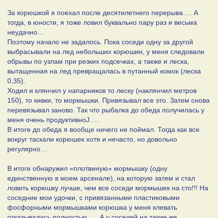
За корюшкой я поехал после десятилетнего перерыва…. А
тогда, в юности, я тоже ловил буквально пару раз и весьма
неудачно…
Поэтому начало не задалось. Пока соседи одну за другой
выбрасывали на лед небольших корюшин, у меня следовали
обрывы по узлам при резких подсечках, а также и леска,
вытащенная на лед превращалась в путанный комок (леска
0,35).
Ходил и клянчил у напарников то леску (наклянчил метров
150), то кивки, то мормышки. Привязывал все это. Затем снова
перевязывал заново. Так что рыбалка до обеда получилась у
меня очень продуктивноJ….
В итоге до обеда я вообще ничего не поймал. Тогда как все
вокруг таскали корюшек хотя и нечасто, но довольно
регулярно…
В итоге обнаружил «плотвиную» мормышку (одну
единственную в моем арсенале), на которую затем и стал
ловить корюшку лучше, чем все соседи мормышек на сто!!! На
соседние мои удочки, с привязанными пластиковыми
фосфорными мормышками корюшка у меня клевать
отказывалась полностью.…. А у соседей на такие же