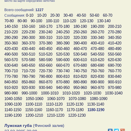
место на карте определено неточно
Всего сообщений:
1227
0-10
10-20
20-30
30-40
40-50
50-60
60-70
Сообщения:
70-80
80-90
90-100
100-110
110-120
120-130
130-140
140-150
150-160
160-170
170-180
180-190
190-200
200-210
210-220
220-230
230-240
240-250
250-260
260-270
270-280
280-290
290-300
300-310
310-320
320-330
330-340
340-350
350-360
360-370
370-380
380-390
390-400
400-410
410-420
420-430
430-440
440-450
450-460
460-470
470-480
480-490
490-500
500-510
510-520
520-530
530-540
540-550
550-560
560-570
570-580
580-590
590-600
600-610
610-620
620-630
630-640
640-650
650-660
660-670
670-680
680-690
690-700
700-710
710-720
720-730
730-740
740-750
750-760
760-770
770-780
780-790
790-800
800-810
810-820
820-830
830-840
840-850
850-860
860-870
870-880
880-890
890-900
900-910
910-920
920-930
930-940
940-950
950-960
960-970
970-980
980-990
990-1000
1000-1010
1010-1020
1020-1030
1030-1040
1040-1050
1050-1060
1060-1070
1070-1080
1080-1090
1090-1100
1100-1110
1110-1120
1120-1130
1130-1140
1140-1150
1150-1160
1160-1170
1170-1180
1180-1190
1190-1200
1200-1210
1210-1220
1220-1230
Лужская губа
(Финский залив)