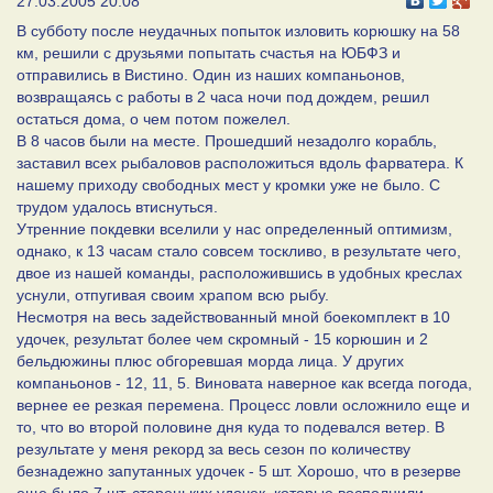
27.03.2005 20:08
В субботу после неудачных попыток изловить корюшку на 58
км, решили с друзьями попытать счастья на ЮБФЗ и
отправились в Вистино. Один из наших компаньонов,
возвращаясь с работы в 2 часа ночи под дождем, решил
остаться дома, о чем потом пожелел.
В 8 часов были на месте. Прошедший незадолго корабль,
заставил всех рыбаловов расположиться вдоль фарватера. К
нашему приходу свободных мест у кромки уже не было. С
трудом удалось втиснуться.
Утренние покдевки вселили у нас определенный оптимизм,
однако, к 13 часам стало совсем тоскливо, в результате чего,
двое из нашей команды, расположившись в удобных креслах
уснули, отпугивая своим храпом всю рыбу.
Несмотря на весь задействованный мной боекомплект в 10
удочек, результат более чем скромный - 15 корюшин и 2
бельдюжины плюс обгоревшая морда лица. У других
компаньонов - 12, 11, 5. Виновата наверное как всегда погода,
вернее ее резкая перемена. Процесс ловли осложнило еще и
то, что во второй половине дня куда то подевался ветер. В
результате у меня рекорд за весь сезон по количеству
безнадежно запутанных удочек - 5 шт. Хорошо, что в резерве
еще было 7 шт. стареньких удочек, которые восполнили