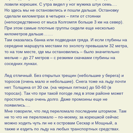
ловили корюшек. С утра видел у ног мужика штук семь….
Но здесь мы не остановились и пошли дальше. Остановку
сделали километрах в четырех – пяти от стоянки
(непосредственно от мыса Колгомпя больше 3 км на север).
При этом самые плотные группы сидели еще несколько
километров дальше…….
Там оказалась банка или подводная гряда. И если глубины на
середине маршрута местами по эхолоту превышали 32 метра,
то на том месте, где мы остановились – было значительно
мельче – до 27 метров – с резкими скачками глубины на
соседних лунках.
Лед отличный. Без открытых трещин (небольшие у берега) и
торосов (очень мало и небольшие). Снега тоже на льду почти
нет. Толщина от 30 см. (на черных пятнах) до 50-60 (в
торосах). Так что при такой погоде лед в этом районе может
простоять еще очень долго. Даже промоины еще не
появились….
Мне говорили, что лед переломало последним штормом. Там
не то что не переломало – по-моему, за корюшкой сейчас
можно ходить чуть ли не к островам Сескар и Мощный, а
также и ездить по льду на любых транспортных средствах.