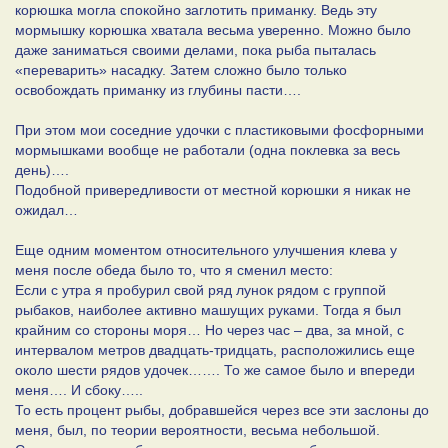
корюшка могла спокойно заглотить приманку. Ведь эту
мормышку корюшка хватала весьма уверенно. Можно было
даже заниматься своими делами, пока рыба пыталась
«переварить» насадку. Затем сложно было только
освобождать приманку из глубины пасти….
При этом мои соседние удочки с пластиковыми фосфорными
мормышками вообще не работали (одна поклевка за весь
день)….
Подобной привередливости от местной корюшки я никак не
ожидал…
Еще одним моментом относительного улучшения клева у
меня после обеда было то, что я сменил место:
Если с утра я пробурил свой ряд лунок рядом с группой
рыбаков, наиболее активно машущих руками. Тогда я был
крайним со стороны моря… Но через час – два, за мной, с
интервалом метров двадцать-тридцать, расположились еще
около шести рядов удочек……. То же самое было и впереди
меня…. И сбоку…..
То есть процент рыбы, добравшейся через все эти заслоны до
меня, был, по теории вероятности, весьма небольшой.