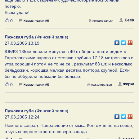
потерю.
Всем удачи!
Нравится
Gerik
0
Комментарии (0)
пожаловаться
Лужская губа
(Финский залив)
27.03.2005 13:19
ЮБФЗ 135км ловили минутах в 40 от берега почти рядом с
Гарколовскими вправо от стоянки глубина 17-18 метров клев с
утра хороший потом не то не се . результат 83 шт. и несколько
бельдюжин. корюшка мелкая десятка полтора крупной. Если
бы не оббурили поймали бы больше.
Нравится
жорка
0
Комментарии (0)
пожаловаться
Лужская губа
(Финский залив)
27.03.2005 12:24
Немного соврал. Направление от мыса Колгомпя не на север,
а чуть севернее строгого северо-запада.