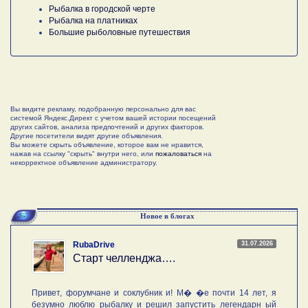
Рыбалка в городской черте
Рыбалка на платниках
Большие рыболовные путешествия
Вы видите рекламу, подобранную персонально для вас
системой Яндекс.Директ с учетом вашей истории посещений
других сайтов, анализа предпочтений и других факторов.
Другие посетители видят другие объявления.
Вы можете скрыть объявление, которое вам не нравится,
нажав на ссылку "скрыть" внутри него, или
пожаловаться
на
некорректное объявление администратору.
Новое в блогах
31.07.2026
RubaDrive
Старт челленджа….
Привет, форумчане и соклубник и! М� �е почти 14 лет, я
безумно люблю рыбалку и решил запустить легендарн ый