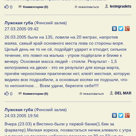
Нравится
leningradets
0
Комментарии (0)
пожаловаться
Лужская губа
(Финский залив)
27.03.2005 09:42
26.03.2005 были на 135, ловили на 20 метрах, напротив
маяка, самый край основного места лова со стороны моря.
Целый день не то не сё, подойдёт ударит и отходит, сильное
течение, кто ловил на малька - утром подёргали и ближе к
вечеру. Основная масса людей - стояли. Результат - 1,5
килограмма на двоих - это не результат для конца марта,
причём черноспинки практически нет, клюёт местная, которую
видимо всю подразбили, а основные косяки не подошли, что-
то непонятное.... Всем удачи, берегите себя!!!!
Нравится
DEL MAR
0
Комментарии (0)
пожаловаться
Лужская губа
(Финский залив)
24.03.2005 19:56
Вчера (23.03) в Вистино-были у первой банки(1.6км за
фарватер).Мелкая корюха, похвастаться нечем,клевало с утра
и в вечер,но вечером набегами.поимали от 30 до 50 шт. по