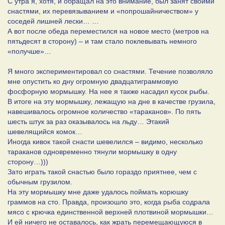
С утра я, хотя, и обращал на это внимание, был занят своими
снастями, их перевязыванием и «попрошайничеством» у
соседей лишней лески… …
А вот после обеда переместился на новое место (метров на
пятьдесят в сторону) – и там стало поклевывать немного
«получше»…
Я много экспериментировал со снастями. Течение позволяло
мне опустить ко дну огромную двадцатиграммовую
фосфорную мормышку. На нее я также насадил кусок рыбы.
В итоге на эту мормышку, лежащую на дне в качестве грузила,
навешивалось огромное количество «тараканов». По пять
шесть штук за раз оказывалось на льду… Этакий
шевелящийся комок…
Иногда кивок такой снасти шевелился – видимо, несколько
тараканов одновременно тянули мормышку в одну
сторону…)))
Зато играть такой снастью было гораздо приятнее, чем с
обычным грузилом.
На эту мормышку мне даже удалось поймать корюшку
граммов на сто. Правда, произошло это, когда рыба содрала
мясо с крючка единственной верхней плотвиной мормышки…
И ей ничего не оставалось, как жрать перемещающуюся в