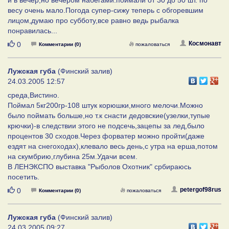
весу очень мало.Погода супер-сижу теперь с обгоревшим
лицом,думаю про субботу,все равно ведь рыбалка
понравилась...
Нравится
Космонавт
0
Комментарии (0)
пожаловаться
Лужская губа
(Финский залив)
24.03.2005 12:57
среда,Вистино.
Поймал 5кг200гр-108 штук корюшки,много мелочи.Можно
было поймать больше,но т.к снасти дедовские(узелки,тупые
крючки)-в следствии этого не подсечь,зацепы за лед,было
процентов 30 сходов.Через форватер можно пройти(даже
ездят на снегоходах),клевало весь день,с утра на ерша,потом
на скумбрию,глубина 25м.Удачи всем.
В ЛЕНЭКСПО выставка "Рыболов Охотник" србираюсь
посетить.
Нравится
petergof98rus
0
Комментарии (0)
пожаловаться
Лужская губа
(Финский залив)
24.03.2005 09:27