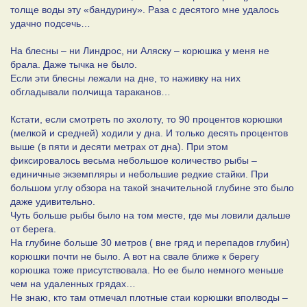
толще воды эту «бандурину». Раза с десятого мне удалось
удачно подсечь…
На блесны – ни Линдрос, ни Аляску – корюшка у меня не
брала. Даже тычка не было.
Если эти блесны лежали на дне, то наживку на них
обгладывали полчища тараканов…
Кстати, если смотреть по эхолоту, то 90 процентов корюшки
(мелкой и средней) ходили у дна. И только десять процентов
выше (в пяти и десяти метрах от дна). При этом
фиксировалось весьма небольшое количество рыбы –
единичные экземпляры и небольшие редкие стайки. При
большом углу обзора на такой значительной глубине это было
даже удивительно.
Чуть больше рыбы было на том месте, где мы ловили дальше
от берега.
На глубине больше 30 метров ( вне гряд и перепадов глубин)
корюшки почти не было. А вот на свале ближе к берегу
корюшка тоже присутствовала. Но ее было немного меньше
чем на удаленных грядах…
Не знаю, кто там отмечал плотные стаи корюшки вполводы –