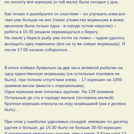
по эхолоту вся корюшка (и той мало) была сегодня у дна…
Как только я разобрался со снастями – но улучшить клев все-
таки уже больше не мог (такая уловистая мормышка в моем
арсенале была только одна - в городе потом накуплю) –
ребята в 15:30 решили перемещаться к берегу.
На свале у берега рыбу уже почти не ловил – чудом удалось
вытащить одну корюшину (все на ту же самую мормышку). И
после 17:00 начали собираться…
В итоге поймал буквально за два часа активной рыбалки на
одну единственную мормышку (на остальные поклевок не
было), при полном отсутствии клева, - 17 корюшин на 1050
граммов весом (вместе с порезанными).
Одна корюшка мне попалась крупная. На 139 граммов.
Остальные до ста и гораздо мельче (половина мелкой).
Крупная корюшка клюнула на игру мормышкой (как и должно
быть)…
При этом у наиболее удачливых соседей, имевших по десятку
удочек и больше, до 15:30 было не больше 30-50 корюшин.
У напарников результаты похуже, чем у меня. У Коли штук 12.