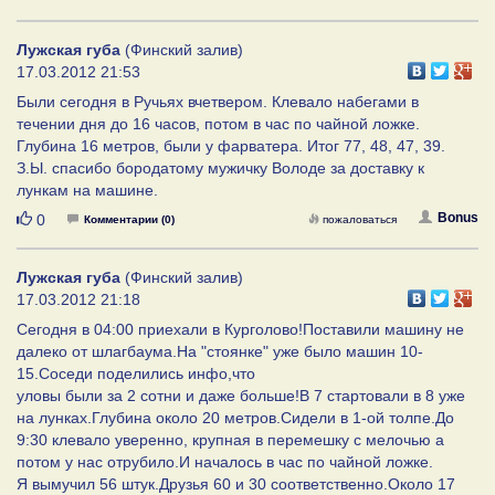
Лужская губа
(Финский залив)
17.03.2012 21:53
Были сегодня в Ручьях вчетвером. Клевало набегами в
течении дня до 16 часов, потом в час по чайной ложке.
Глубина 16 метров, были у фарватера. Итог 77, 48, 47, 39.
З.Ы. спасибо бородатому мужичку Володе за доставку к
лункам на машине.
Нравится
Bonus
0
Комментарии (0)
пожаловаться
Лужская губа
(Финский залив)
17.03.2012 21:18
Сегодня в 04:00 приехали в Курголово!Поставили машину не
далеко от шлагбаума.На "стоянке" уже было машин 10-
15.Соседи поделились инфо,что
уловы были за 2 сотни и даже больше!В 7 стартовали в 8 уже
на лунках.Глубина около 20 метров.Сидели в 1-ой толпе.До
9:30 клевало уверенно, крупная в перемешку с мелочью а
потом у нас отрубило.И началось в час по чайной ложке.
Я вымучил 56 штук.Друзья 60 и 30 соответственно.Около 17