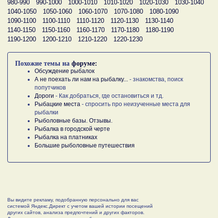
980-990
990-1000
1000-1010
1010-1020
1020-1030
1030-1040
1040-1050
1050-1060
1060-1070
1070-1080
1080-1090
1090-1100
1100-1110
1110-1120
1120-1130
1130-1140
1140-1150
1150-1160
1160-1170
1170-1180
1180-1190
1190-1200
1200-1210
1210-1220
1220-1230
Похожие темы на
форуме:
Обсуждение рыбалок
А не поехать ли нам на рыбалку...
- знакомства, поиск
попутчиков
Дороги
- Как добраться, где остановиться и тд.
Рыбацкие места
- спросить про неизученные места для
рыбалки
Рыболовные базы. Отзывы.
Рыбалка в городской черте
Рыбалка на платниках
Большие рыболовные путешествия
Вы видите рекламу, подобранную персонально для вас
системой Яндекс.Директ с учетом вашей истории посещений
других сайтов, анализа предпочтений и других факторов.