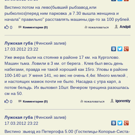
Вистино:потом на лево(бывший рыбзавод,или
рыбколхоз)перед ним парковка ,в 7.30 вышла женщина и
начала" правильно" расставлять машины,где-то за 100 рублей.
Нравится
Andpil
0
Комментарии (0)
пожаловаться
Лужская губа
(Финский залив)
17.03.2012 23:22
Уже вчера были на стоянке в районе 17 км. на Курголово.
Машин тьма. Ловили в 3 км. от берега . Клев был весь день
набегами, правда не такой хороший как 15го. Уловы в районе
100-140 шт. У меня 141, но вес не очень 4,4кг. Много мелкой ,
и настоящих мамок почти не было. Насадка с утра карп, а
потом бельдь. Их выловил 10шт. Вечером трещина разошлась
см на 50.
Нравится
igorentiy
0
Комментарии (0)
пожаловаться
Лужская губа
(Финский залив)
17.03.2012 23:22
Вистино :выезд из Петергофа 5.00 (Гостилицы-Копорье-Систа-