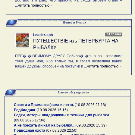
достало это рыб, Что принято на сходе рыбьем стало –
...
Читать полностью »
Новое в блогах
14.07.2026
Leader-spb
ПУТЕШЕСТВIE изѣ ПЕТЕРБУРГА НА
РЫБАЛКУ
ПРЕ� �ЮБИМОМУ ДРУГУ. Собира� �сь вновь, вспомнил
тебя душа моя, ибо только ты, в своем возвеличи вании
нашей дружбы, способен на поступки и ...
Читать полностью »
Самое обсуждаемое
Снасти и Приманки (зима и лето).
(
10.08.2026 21:18
)
Родбилдинг
(
10.08.2026 15:15
)
Лодки, моторы, квадроциклы и техника для рыбалки
(
09.08.2026 17:04
)
А не поехать ли нам на рыбалку...
(
09.08.2026 15:39
)
Подводная охота
(
07.08.2026 22:50
)