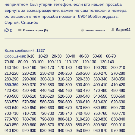
неприятном был утерян телефон, если кто нашёл просьба
вернуть за вознаграждение, важен не сам телефон а номера
оставшиеся в нём,просьба позвонит 890460595тридцать.
Сергей. Спасибо
Нравится
Saper04
0
Комментарии (0)
пожаловаться
Всего сообщений:
1227
0-10
10-20
20-30
30-40
40-50
50-60
60-70
Сообщения:
70-80
80-90
90-100
100-110
110-120
120-130
130-140
140-150
150-160
160-170
170-180
180-190
190-200
200-210
210-220
220-230
230-240
240-250
250-260
260-270
270-280
280-290
290-300
300-310
310-320
320-330
330-340
340-350
350-360
360-370
370-380
380-390
390-400
400-410
410-420
420-430
430-440
440-450
450-460
460-470
470-480
480-490
490-500
500-510
510-520
520-530
530-540
540-550
550-560
560-570
570-580
580-590
590-600
600-610
610-620
620-630
630-640
640-650
650-660
660-670
670-680
680-690
690-700
700-710
710-720
720-730
730-740
740-750
750-760
760-770
770-780
780-790
790-800
800-810
810-820
820-830
830-840
840-850
850-860
860-870
870-880
880-890
890-900
900-910
910-920
920-930
930-940
940-950
950-960
960-970
970-980