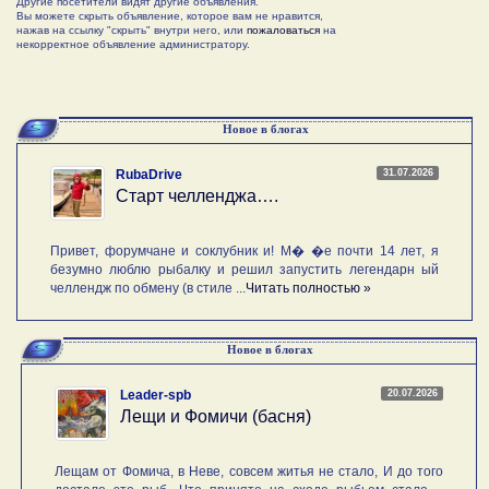
Другие посетители видят другие объявления.
Вы можете скрыть объявление, которое вам не нравится,
нажав на ссылку "скрыть" внутри него, или
пожаловаться
на
некорректное объявление администратору.
Новое в блогах
31.07.2026
RubaDrive
Старт челленджа….
Привет, форумчане и соклубник и! М� �е почти 14 лет, я
безумно люблю рыбалку и решил запустить легендарн ый
челлендж по обмену (в стиле ...
Читать полностью »
Новое в блогах
20.07.2026
Leader-spb
Лещи и Фомичи (басня)
Лещам от Фомича, в Неве, совсем житья не стало, И до того