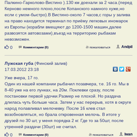
Палкино-Гарколово-Вистино ).130 км доехали за 2 часа.(перед
Керново немного плохо,после Копанского намного хуже,но
если с умом-быстро).В Вистино-около 7 часов,с горы у залива
на право находится терминал по приёму легковых иномарок
из Европы (корабли вмещяют до 1200-1500 машин,далее
развозятся автовозами),въезд на территорию рыбакам
невозможен.
Нравится
Andpil
0
Комментарии (0)
пожаловаться
Лужская губа
(Финский залив)
17.03.2012 23:18
Уже вчера, 17 го.
Один из нашей компании рыбачил позавчера, т.е. 16 го. Мы в
8-40 уже на его лунках, на 20м. Поклевки сразу, после
постановки первой удочки.Размер не плохой. Но раздача
длилась чуть больше часа. Затем у нас перерыв, хотя в округе
народ полавливал мелочевку. После 16 клев стал
возобновляться, но брала откровенная мелочь. В итоге у
друзей по 30 шт, у меня порядка 2 кг. Где то за 50шт, после
утренней раздачи (30шт) не считал.
Нравится
Iwan
0
Комментарии (0)
пожаловаться