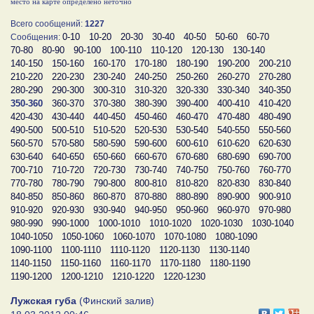
место на карте определено неточно
Всего сообщений:
1227
0-10
10-20
20-30
30-40
40-50
50-60
60-70
Сообщения:
70-80
80-90
90-100
100-110
110-120
120-130
130-140
140-150
150-160
160-170
170-180
180-190
190-200
200-210
210-220
220-230
230-240
240-250
250-260
260-270
270-280
280-290
290-300
300-310
310-320
320-330
330-340
340-350
350-360
360-370
370-380
380-390
390-400
400-410
410-420
420-430
430-440
440-450
450-460
460-470
470-480
480-490
490-500
500-510
510-520
520-530
530-540
540-550
550-560
560-570
570-580
580-590
590-600
600-610
610-620
620-630
630-640
640-650
650-660
660-670
670-680
680-690
690-700
700-710
710-720
720-730
730-740
740-750
750-760
760-770
770-780
780-790
790-800
800-810
810-820
820-830
830-840
840-850
850-860
860-870
870-880
880-890
890-900
900-910
910-920
920-930
930-940
940-950
950-960
960-970
970-980
980-990
990-1000
1000-1010
1010-1020
1020-1030
1030-1040
1040-1050
1050-1060
1060-1070
1070-1080
1080-1090
1090-1100
1100-1110
1110-1120
1120-1130
1130-1140
1140-1150
1150-1160
1160-1170
1170-1180
1180-1190
1190-1200
1200-1210
1210-1220
1220-1230
Лужская губа
(Финский залив)