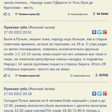
часов снялись ..Народу-тьма !!!Дорога от Усть-Луги до
Курголово - жесть.
Нравится
ne fanat
0
Комментарии (0)
пожаловаться
Лужская губа
(Финский залив)
17.03.2012 20:51
Были в Ручьях, машин тьма, народу еще больше, как в старые
советские времена, встали за торосами, на 18 м. С утра редко
но метко поклевывало, ловились исключительно крупные
особи :) С 12-13 часов, клев сошел на нет, клевало все тише и
тише, не помогали регулярные смены насадок, и подсветка.
Народ с 14 часов группами пошел в сторону берега. Итого 28
отборных корюшин, просто как на заказ.
Нравится
KITOS
0
Комментарии (0)
пожаловаться
Лужская губа
(Финский залив)
17.03.2012 20:18
Сегодня Ручьи экипаж из 4 человек.Клёв хороший с утра и до
12.00, размер впечатлял,было выловлено с десяток монстров,
после 12.00 одни снетки((По улову 18,40,72,80.А теперь о