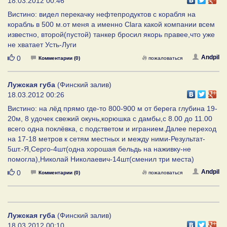
18.03.2012 00:46
Вистино: видел перекачку нефтепродуктов с корабля на
корабль в 500 м.от меня а именно Clara какой компании всем
известно, второй(пустой) танкер бросил якорь правее,что уже
не хватает Усть-Луги
Нравится
Andpil
0
Комментарии (0)
пожаловаться
Лужская губа
(Финский залив)
18.03.2012 00:26
Вистино: на лёд прямо где-то 800-900 м от берега глубина 19-
20м, 8 удочек свежий окунь,корюшка с дамбы,с 8.00 до 11.00
всего одна поклёвка, с подстветом и игранием.Далее переход
на 17-18 метров к сетям местных и между ними-Результат-
5шт.-Я,Серго-4шт(одна хорошая бельдь на наживку-не
помогла),Николай Николаевич-14шт(сменил три места)
Нравится
Andpil
0
Комментарии (0)
пожаловаться
Лужская губа
(Финский залив)
18.03.2012 00:10