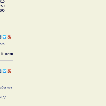
710
850
990
 см.
Толян
ыбы нет.
и до