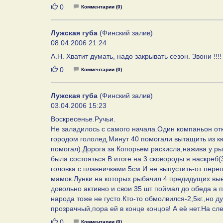
Нравится
0
Комментарии (0)
Лужская губа
(Финский залив)
08.04.2006 21:24
А.Н. Хватит думать, надо закрывать сезон. Звони !!!!
Нравится
0
Комментарии (0)
Лужская губа
(Финский залив)
03.04.2006 15:23
Воскресенье.Ручьи.
Не заладилось с самого начала.Один компаньон отк
городом гололед.Минут 40 помогали вытащить из к
помогал).Дорога за Копорьем раскисла,нажива у ры
была состояться.В итоге на 3 сковороды я наскреб(
головка с плавничками 5см.И не выпустить-от пере
мамок.Лунки на которых рыбачил 4 предидущих вые
довольно активно и свои 35 шт поймал до обеда а п
народа тоже не густо.Кто-то обмолвился-2,5кг.,но 
прозрачный,пора ей в конце концов! А её нет.На с
Нравится
0
Комментарии (0)