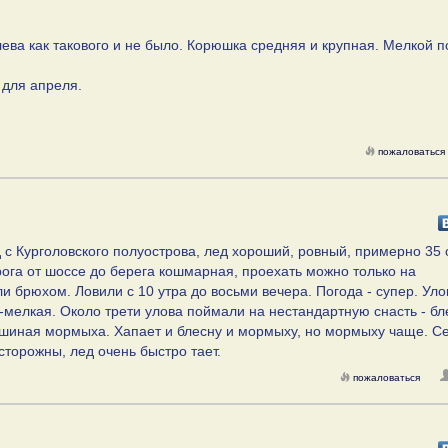
лева как такового и не было. Корюшка средняя и крупная. Мелкой п
й для апреля.
пожаловаться
 с Курголовского полуострова, лед хороший, ровный, примерно 35 
рога от шоссе до берега кошмарная, проехать можно только на
 брюхом. Ловили с 10 утра до восьми вечера. Погода - супер. Уло
не-мелкая. Около трети улова поймали на нестандартную снасть - бл
юшиная мормыха. Хапает и блесну и мормыху, но мормыху чаще. С
сторожны, лед очень быстро тает.
пожаловаться