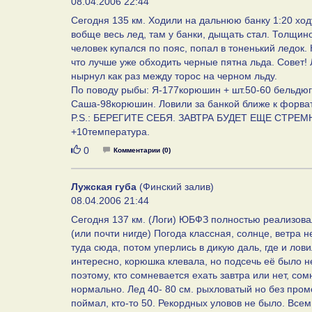
08.04.2006 22:44
Сегодня 135 км. Ходили на дальнюю банку 1:20 ходу
вобще весь лед, там у банки, дыщать стал. Толщиной
человек купался по пояс, попал в тоненький ледок.
что лучше уже обходить черные пятна льда. Совет!
нырнул как раз между торос на черном льду.
По поводу рыбы: Я-177корюшин + шт.50-60 бельдюг
Саша-98корюшин. Ловили за банкой ближе к форвате
P.S.: БЕРЕГИТЕ СЕБЯ. ЗАВТРА БУДЕТ ЕЩЕ СТРЕМНЕЕ.
+10температура.
Нравится
0
Комментарии (0)
Лужская губа
(Финский залив)
08.04.2006 21:44
Сегодня 137 км. (Логи) ЮБФЗ полностью реализовал
(или почти нигде) Погода классная, солнце, ветра н
туда сюда, потом уперлись в дикую даль, где и лов
интересно, корюшка клевала, но подсечь её было не
поэтому, кто сомневается ехать завтра или нет, сом
нормально. Лед 40- 80 см. рыхловатый но без пром
поймал, кто-то 50. Рекордных уловов не было. Всем