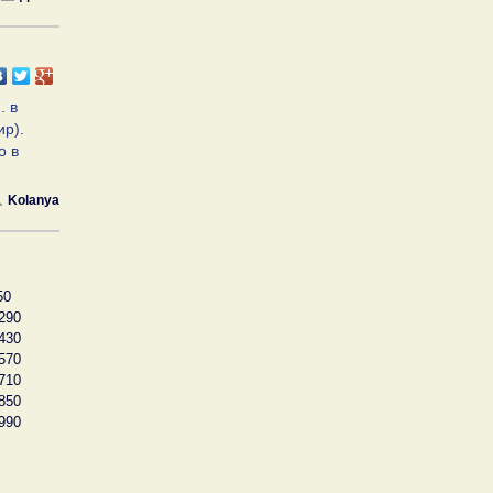
. в
ир).
о в
Kolanya
50
290
430
570
710
850
990