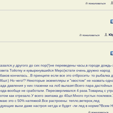
пожаловаться
Юр
пожаловаться
азался,у другого до сих пор(!)не переведены часы,в городе дождь-
ювета Тойотку и кувыркнувшийся Мерс(кстати очень дружно народ
баков кончилась...В принципе если все это отбросить- то рыбалка 
36шт.) Но чего!? Некоторые экземпляры и "хвостом" не назвать-одн
пада давления у них глазенки на лоб вылазят.Всего пара дастойных
зда-вообще не сработали. Пересверливался 4 раза.Товарищ с утр
отом как отрезало.У всего экипажа до 40шт.Много пустых поклевок.
думаю это с 50% натяжкой.Все растроены: тепло,ветерок,лед
ледующие выхи даже настроя нет,да и будет -ли лед в норме?Всем 
пожаловаться