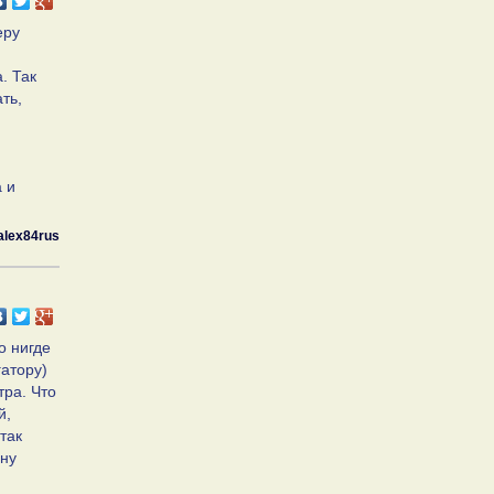
еру
и
. Так
ть,
 и
alex84rus
о нигде
гатору)
тра. Что
й,
так
дну