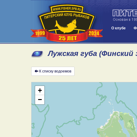
О клубе
Ф
Лужская губа (Финский 
К списку водоемов
+
−