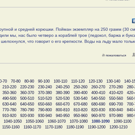
рупной и средней корюшки. Пойман экземпляр на 250 грамм (30 см
дили мы, нас было четверо а кораблей трое (ледокол, баржа и букс
 шелохнулся, что говорит о его крепкости. Воды на льду мало тольк
пожаловаться
0-70
70-80
80-90
90-100
100-110
110-120
120-130
130-140
140-1
210-220
220-230
230-240
240-250
250-260
260-270
270-280
280-
350-360
360-370
370-380
380-390
390-400
400-410
410-420
420-
490-500
500-510
510-520
520-530
530-540
540-550
550-560
560-
630-640
640-650
650-660
660-670
670-680
680-690
690-700
700-
770-780
780-790
790-800
800-810
810-820
820-830
830-840
840-
910-920
920-930
930-940
940-950
950-960
960-970
970-980
980-
1040-1050
1050-1060
1060-1070
1070-1080
1080-1090
1090-1100
1150-1160
1160-1170
1170-1180
1180-1190
1190-1200
1200-1210