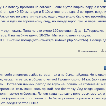
. По поводу промойн не согласен, еще с утра видили пару, а к веч
 он, где 40-50 см, а где и 5-10см кашного льда. И вечером, видил
 Как он его не заметил незнаю, еще с утра видно было что промойна
 Лучше идти по торошеному льду, но между торос лучше перешагива
 + один окунь; Папа-чегото около 120корюшин; Дядя-117корюшин;
ру. Я на глубине где-то 18-23м. Мы все ловили на окуня.
 Вистино погода(http://www.rp5.ru/town.php?id=2266). Солнце да
пожаловаться
и себя в поисках рыбы, которая так и не была найдена. Не клевал
ет, леска путается, в общем отлично! Прошли около 14 км. (по нави
или. Поставлен личный рекорд по глубине- ловили на глубине 43 ме
реально, хоть маши, хоть прыгай, все без толку. Лед везде хороши
нения может отбросить. Легкая каша на льду в некоторых местах, а 
оин (прошли много, отвечаю). На берегу слышали разное: кто-то о
 кто поедет завтра НЧНХ.