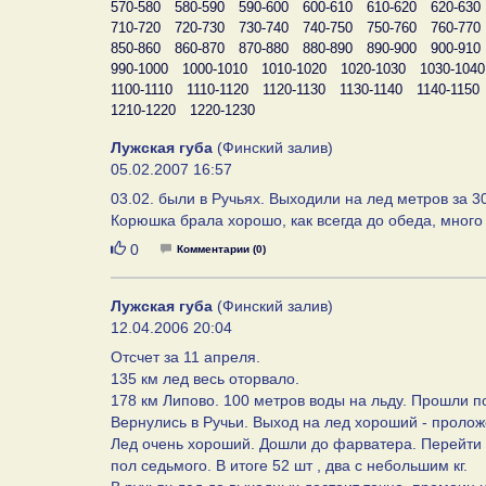
570-580
580-590
590-600
600-610
610-620
620-630
710-720
720-730
730-740
740-750
750-760
760-770
850-860
860-870
870-880
880-890
890-900
900-910
990-1000
1000-1010
1010-1020
1020-1030
1030-1040
1100-1110
1110-1120
1120-1130
1130-1140
1140-1150
1210-1220
1220-1230
Лужская губа
(Финский залив)
05.02.2007 16:57
03.02. были в Ручьях. Выходили на лед метров за 30
Корюшка брала хорошо, как всегда до обеда, много
Нравится
0
Комментарии (0)
Лужская губа
(Финский залив)
12.04.2006 20:04
Отсчет за 11 апреля.
135 км лед весь оторвало.
178 км Липово. 100 метров воды на льду. Прошли по
Вернулись в Ручьи. Выход на лед хороший - пролож
Лед очень хороший. Дошли до фарватера. Перейти н
пол седьмого. В итоге 52 шт , два с небольшим кг.