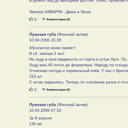
В ручьях лед до выходных достоит точно, промоин н
Экипаж НАВАРРА - Дима и Леша.
Нравится
0
Комментарии (0)
Лужская губа
(Финский залив)
10.04.2006 15:28
Абсолютно всем привет!
В сб. экипаж 3 чел.
На льду в зоне видимости от порта в устье Луге. По
Ходу мин.40 почти до форватера. Народу по соседст
Отличная погода и нормальный клёв. У нас с брато
153 шт.
С югом закрылись. Теперь по плотвичке разок и гот
Нравится
0
Комментарии (0)
Лужская губа
(Финский залив)
10.04.2006 07:10
За 8 апреля.
135 км.