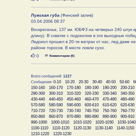
Лужская губа
(Финский залив)
03.04.2006 08:37
Воскресенье, 137 км. ЮБФЗ на четверых 240 штук к
длину). В схватке с лодоколом в эти выходные побе
Ледокол прошел в 20-ти метрах от нас, лед даже не
районе торосов. В месте ловли сухо.
Нравится
0
Комментарии (0)
Всего сообщений:
1227
0-10
10-20
20-30
30-40
40-50
50-60
6
Сообщения:
150-160
160-170
170-180
180-190
190-200
200-210
290-300
300-310
310-320
320-330
330-340
340-350
430-440
440-450
450-460
460-470
470-480
480-490
570-580
580-590
590-600
600-610
610-620
620-630
710-720
720-730
730-740
740-750
750-760
760-770
850-860
860-870
870-880
880-890
890-900
900-910
990-1000
1000-1010
1010-1020
1020-1030
1030-1040
1100-1110
1110-1120
1120-1130
1130-1140
1140-1150
1210-1220
1220-1230