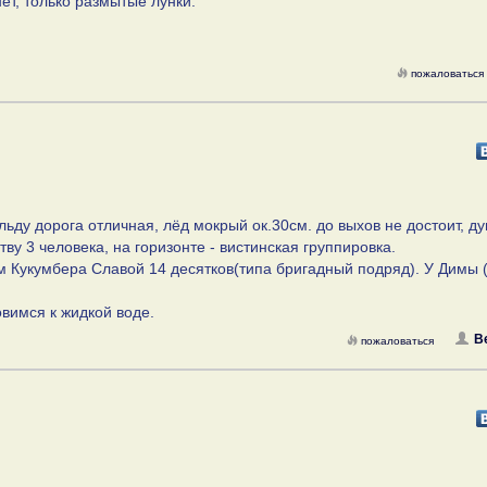
ет, только размытые лунки.
пожаловаться
 льду дорога отличная, лёд мокрый ок.30см. до выхов не достоит, д
ву 3 человека, на горизонте - вистинская группировка.
м Кукумбера Славой 14 десятков(типа бригадный подряд). У Димы (
овимся к жидкой воде.
В
пожаловаться