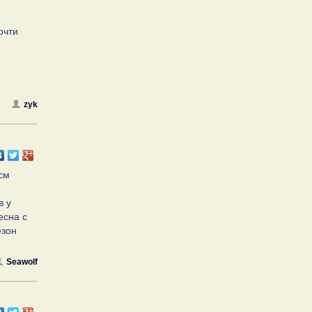
очти
zyk
см
в у
есна с
езон
Seawolf