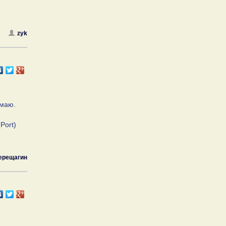
zyk
умаю.
Port)
ерещагин