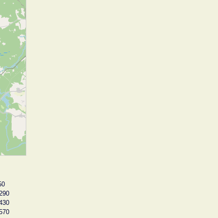
50
290
430
570