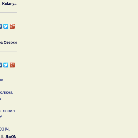
Kolanya
а Озерки
за
должна
а
а ловил
У
НХНЧ.
ДжON