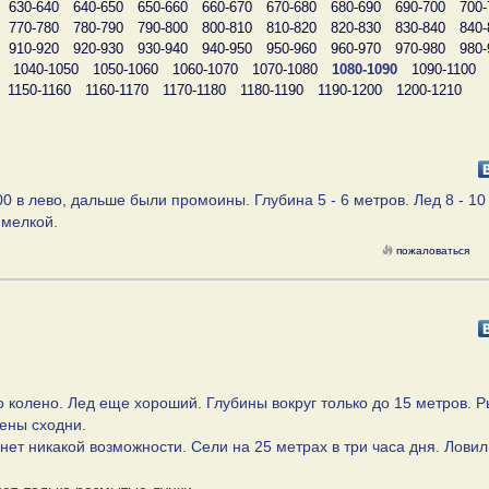
630-640
640-650
650-660
660-670
670-680
680-690
690-700
700-
770-780
780-790
790-800
800-810
810-820
820-830
830-840
840-
910-920
920-930
930-940
940-950
950-960
960-970
970-980
980-
1040-1050
1050-1060
1060-1070
1070-1080
1080-1090
1090-1100
1150-1160
1160-1170
1170-1180
1180-1190
1190-1200
1200-1210
0 в лево, дальше были промоины. Глубина 5 - 6 метров. Лед 8 - 10
 мелкой.
пожаловаться
 колено. Лед еще хороший. Глубины вокруг только до 15 метров. Р
ены сходни.
ет никакой возможности. Сели на 25 метрах в три часа дня. Ловил