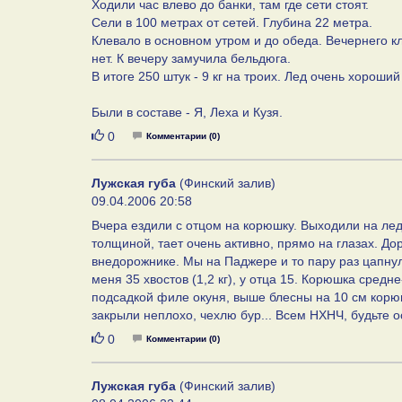
Ходили час влево до банки, там где сети стоят.
Сели в 100 метрах от сетей. Глубина 22 метра.
Клевало в основном утром и до обеда. Вечернего к
нет. К вечеру замучила бельдюга.
В итоге 250 штук - 9 кг на троих. Лед очень хороши
Были в составе - Я, Леха и Кузя.
Нравится
0
Комментарии (0)
Лужская губа
(Финский залив)
09.04.2006 20:58
Вчера ездили с отцом на корюшку. Выходили на лед
толщиной, тает очень активно, прямо на глазах. До
внедорожнике. Мы на Паджере и то пару раз цапнули
меня 35 хвостов (1,2 кг), у отца 15. Корюшка сред
подсадкой филе окуня, выше блесны на 10 см кор
закрыли неплохо, чехлю бур... Всем НХНЧ, будьте о
Нравится
0
Комментарии (0)
Лужская губа
(Финский залив)