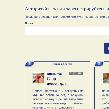
Авторизуйтесь или зарегистрируйтесь 
После авторизации вам необходимо будет вернуться сюда в
Логин:
Новое в блогах
31.07.2026
RubaDrive
Старт
челленджа….
Привет, форумчане и соклубник и!
Леща
М� �е почти 14 лет, я безумно
жить
люблю рыбалку и решил запустить
это 
легендарн ый челлендж по обмену
рыб
(в стиле ...
Читать полностью »
полн