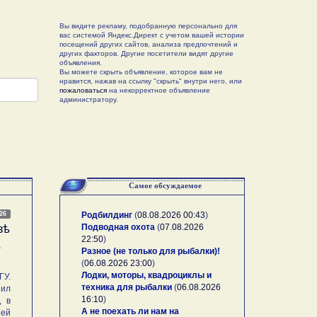
Вы видите рекламу, подобранную персонально для
вас системой Яндекс.Директ с учетом вашей истории
посещений других сайтов, анализа предпочтений и
других факторов. Другие посетители видят другие
объявления.
Вы можете скрыть объявление, которое вам не
нравится, нажав на ссылку "скрыть" внутри него, или
пожаловаться
на некорректное объявление
администратору.
Самое обсуждаемое
026
Родбилдинг
(
08.08.2026 00:43
)
Подводная охота
(
07.08.2026
зѣ
22:50
)
А
Разное (не только для рыбалки)!
(
06.08.2026 23:00
)
Лодки, моторы, квадроциклы и
У.
техника для рыбалки
(
06.08.2026
ил
16:10
)
, в
А не поехать ли нам на
ей