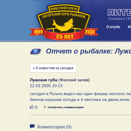
О клубе
Ф
Отчет о рыбалке: Лужск
« К новостям за сегодня
Лужская губа
(Финский залив)
22.03.2005 20:23
сегодня в Ручьях,видел как один фишер неплохо ла
баянов,хорошая погода и 4 хвостика на двоих,все
Нравится
0
отключить комментарии
Комментарии (0)