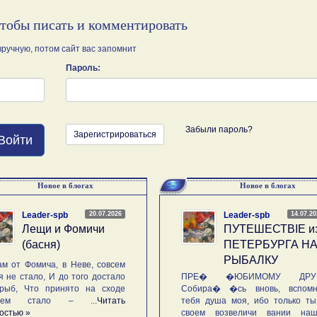
чтобы писать и комментировать
ручную, потом сайт вас запомнит
Пароль:
Забыли пароль?
Зарегистрироваться
Войти
Новое в блогах
Новое в блогах
20.07.2026
14.07.2
Leader-spb
Leader-spb
Лещи и Фомичи
ПУТЕШЕСТВIE и
(басня)
ПЕТЕРБУРГА Н
РЫБАЛКУ
м от Фомича, в Неве, совсем
я не стало, И до того достало
ПРЕ� �ЮБИМОМУ ДРУГ
рыб, Что принято на сходе
Собира� �сь вновь, вспомн
ьем стало – ...
Читать
тебя душа моя, ибо только ты
остью »
своем возвеличи вании наш