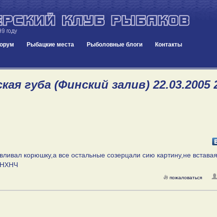
орум
Рыбацкие места
Рыболовные блоги
Контакты
ая губа (Финский залив) 22.03.2005 
вливал корюшку,а все остальные созерцали сию картину,не вставая
м НХНЧ
пожаловаться