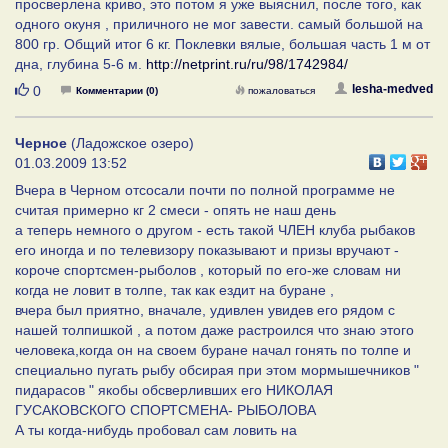
просверлена криво, это потом я уже выяснил, после того, как
одного окуня , приличного не мог завести. самый большой на
800 гр. Общий итог 6 кг. Поклевки вялые, большая часть 1 м от
дна, глубина 5-6 м.
http://netprint.ru/ru/98/1742984/
Нравится
lesha-medved
0
Комментарии (0)
пожаловаться
Черное
(Ладожское озеро)
01.03.2009 13:52
Вчера в Черном отсосали почти по полной программе не
считая примерно кг 2 смеси - опять не наш день
а теперь немного о другом - есть такой ЧЛЕН клуба рыбаков
его иногда и по телевизору показывают и призы вручают -
короче спортсмен-рыболов , который по его-же словам ни
когда не ловит в толпе, так как ездит на буране ,
вчера был приятно, вначале, удивлен увидев его рядом с
нашей толпишкой , а потом даже растроился что знаю этого
человека,когда он на своем буране начал гонять по толпе и
специально пугать рыбу обсирая при этом мормышечников "
пидарасов " якобы обсверливших его НИКОЛАЯ
ГУСАКОВСКОГО СПОРТСМЕНА- РЫБОЛОВА
А ты когда-нибудь пробовал сам ловить на