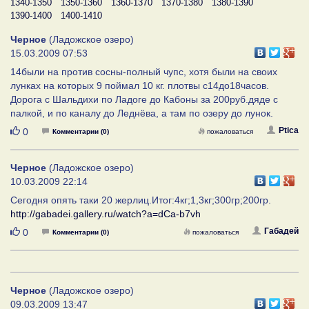
1340-1350
1350-1360
1360-1370
1370-1380
1380-1390
1390-1400
1400-1410
Черное
(Ладожское озеро)
15.03.2009 07:53
14были на против сосны-полный чупс, хотя были на своих
лунках на которых 9 поймал 10 кг. плотвы с14до18часов.
Дорога с Шальдихи по Ладоге до Кабоны за 200руб.дяде с
палкой, и по каналу до Леднёва, а там по озеру до лунок.
Нравится
Ptica
0
Комментарии (0)
пожаловаться
Черное
(Ладожское озеро)
10.03.2009 22:14
Сегодня опять таки 20 жерлиц.Итог:4кг;1,3кг;300гр;200гр.
http://gabadei.gallery.ru/watch?a=dCa-b7vh
Нравится
Габадей
0
Комментарии (0)
пожаловаться
Черное
(Ладожское озеро)
09.03.2009 13:47