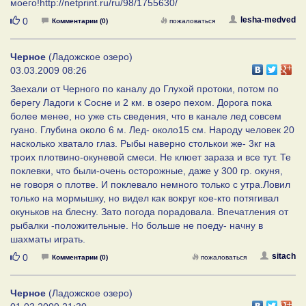
моего!http://netprint.ru/ru/98/1755630/
Нравится
lesha-medved
0
Комментарии (0)
пожаловаться
Черное
(Ладожское озеро)
03.03.2009 08:26
Заехали от Черного по каналу до Глухой протоки, потом по
берегу Ладоги к Сосне и 2 км. в озеро пехом. Дорога пока
более менее, но уже сть сведения, что в канале лед совсем
гуано. Глубина около 6 м. Лед- около15 см. Народу человек 20
насколько хватало глаз. Рыбы наверно столькои же- 3кг на
троих плотвино-окуневой смеси. Не клюет зараза и все тут. Те
поклевки, что были-очень осторожные, даже у 300 гр. окуня,
не говоря о плотве. И поклевало немного только с утра.Ловил
только на мормышку, но видел как вокруг кое-кто потягивал
окуньков на блесну. Зато погода порадовала. Впечатления от
рыбалки -положительные. Но больше не поеду- начну в
шахматы играть.
Нравится
sitach
0
Комментарии (0)
пожаловаться
Черное
(Ладожское озеро)