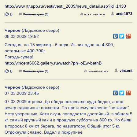
http://www.rtr.spb.ru/vesti/vesti_2009/news_detail.asp?id=1430
Нравится
andr1973
0
Комментарии (0)
пожаловаться
Черное
(Ладожское озеро)
08.03.2009 19:52
Сегодня, на 15 жерлиц - 6 штук. Из них одна на 4.300,
остальные 400-700г.
Погода-супер!
http://vincent6662.gallery.ru/watch?ph=oEw-betnB
Нравится
vincent
0
Комментарии (0)
пожаловаться
Черное
(Ладожское озеро)
07.03.2009 23:45
07.03.2009 втроем. До обеда поклевало худо-бедно, а под
вечер единичные поклевки. По прежнему поклевки "не какие".
Нету уверенных. Хотя окунь попадается достойный. в общем 5
кг, самый крупный как и в прошлую субботу на 800 гр. Но были
в торосах 8 км от берега, по навигатору. Общий итог 5 кг.
Отдохнули славно. Видел и покрупнее