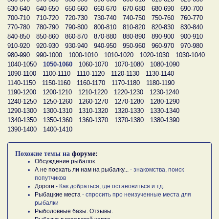
630-640
640-650
650-660
660-670
670-680
680-690
690-700
700-710
710-720
720-730
730-740
740-750
750-760
760-770
770-780
780-790
790-800
800-810
810-820
820-830
830-840
840-850
850-860
860-870
870-880
880-890
890-900
900-910
910-920
920-930
930-940
940-950
950-960
960-970
970-980
980-990
990-1000
1000-1010
1010-1020
1020-1030
1030-1040
1040-1050
1050-1060
1060-1070
1070-1080
1080-1090
1090-1100
1100-1110
1110-1120
1120-1130
1130-1140
1140-1150
1150-1160
1160-1170
1170-1180
1180-1190
1190-1200
1200-1210
1210-1220
1220-1230
1230-1240
1240-1250
1250-1260
1260-1270
1270-1280
1280-1290
1290-1300
1300-1310
1310-1320
1320-1330
1330-1340
1340-1350
1350-1360
1360-1370
1370-1380
1380-1390
1390-1400
1400-1410
Похожие темы на
форуме:
Обсуждение рыбалок
А не поехать ли нам на рыбалку...
- знакомства, поиск
попутчиков
Дороги
- Как добраться, где остановиться и тд.
Рыбацкие места
- спросить про неизученные места для
рыбалки
Рыболовные базы. Отзывы.