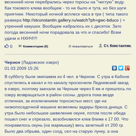
весенней ночи перебрались через торосы на "чистую" воду.
Как токового клева вообщем - то не было и тута, но без шуги
приятнее. Некоторый ночной всплеск часа в три ( типа такого
размера
http://stconstantin.gallery.ru/watch?ph=gwc-bduco
) +
утренний какушок. Вообщем набралось их с десяток. Зато
погода весенней ночи порадовала за что и спасибо! Всем
удачи и НХНЧ!!!!
Нравится
Ст. Константин.
0
Комментарии (0)
пожаловаться
Черное
(Ладожское озеро)
01.03.2009 15:26
В субботу были экипажем из 4 чел. в Черном. С утра в Кабоне
спустились в канал и по каналу проскочили Ледневский заезд
в озеро, поэтому заехали за Черным через 6 км и пришлось по
озеру возвращаться в район сосны. дорога пока везде
отличная, за исключением торосистых мест, где на
низкопосадочной машине возможны задиры брюха днища. С
утра было небольшое шевеление окуня, потом после обеда
пошел снег и отрезало, возобновился клев ближе к 17.00. Что
понравилось окунь (на мармышку) весь зачетный от 200 гр.
Было два обрыва, один сход, сел на старую лунку, а она