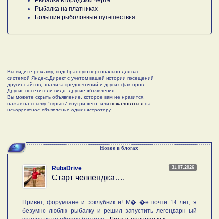
Рыбалка в городской черте
Рыбалка на платниках
Большие рыболовные путешествия
Вы видите рекламу, подобранную персонально для вас
системой Яндекс.Директ с учетом вашей истории посещений
других сайтов, анализа предпочтений и других факторов.
Другие посетители видят другие объявления.
Вы можете скрыть объявление, которое вам не нравится,
нажав на ссылку "скрыть" внутри него, или
пожаловаться
на
некорректное объявление администратору.
Новое в блогах
31.07.2026
RubaDrive
Старт челленджа….
Привет, форумчане и соклубник и! М� �е почти 14 лет, я
безумно люблю рыбалку и решил запустить легендарн ый
челлендж по обмену (в стиле ...
Читать полностью »