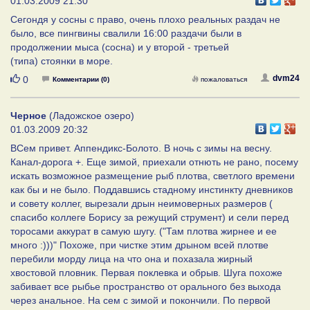
01.03.2009 21:30
Сегондя у сосны с право, очень плохо реальных раздач не
было, все пингвины свалили 16:00 раздачи были в
продолжении мыса (сосна) и у второй - третьей
(типа) стоянки в море.
Нравится
dvm24
0
Комментарии (0)
пожаловаться
Черное
(Ладожское озеро)
01.03.2009 20:32
ВСем привет. Аппендикс-Болото. В ночь с зимы на весну.
Канал-дорога +. Еще зимой, приехали отнють не рано, посему
искать возможное размещение рыб плотва, светлого времени
как бы и не было. Поддавшись стадному инстинкту дневников
и совету коллег, вырезали дрын неимоверных размеров (
спасибо коллеге Борису за режущий струмент) и сели перед
торосами аккурат в самую шугу. ("Там плотва жирнее и ее
много :)))" Похоже, при чистке этим дрыном всей плотве
перебили морду лица на что она и похазала жирный
хвостовой пловник. Первая поклевка и обрыв. Шуга похоже
забивает все рыбье пространство от орального без выхода
через анальное. На сем с зимой и покончили. По первой