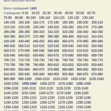
карте определено неточно
Всего сообщений:
1402
0-10
10-20
20-30
30-40
40-50
50-60
60-70
Сообщения:
70-80
80-90
90-100
100-110
110-120
120-130
130-140
140-150
150-160
160-170
170-180
180-190
190-200
200-210
210-220
220-230
230-240
240-250
250-260
260-270
270-280
280-290
290-300
300-310
310-320
320-330
330-340
340-350
350-360
360-370
370-380
380-390
390-400
400-410
410-420
420-430
430-440
440-450
450-460
460-470
470-480
480-490
490-500
500-510
510-520
520-530
530-540
540-550
550-560
560-570
570-580
580-590
590-600
600-610
610-620
620-630
630-640
640-650
650-660
660-670
670-680
680-690
690-700
700-710
710-720
720-730
730-740
740-750
750-760
760-770
770-780
780-790
790-800
800-810
810-820
820-830
830-840
840-850
850-860
860-870
870-880
880-890
890-900
900-910
910-920
920-930
930-940
940-950
950-960
960-970
970-980
980-990
990-1000
1000-1010
1010-1020
1020-1030
1030-1040
1040-1050
1050-1060
1060-1070
1070-1080
1080-1090
1090-1100
1100-1110
1110-1120
1120-1130
1130-1140
1140-1150
1150-1160
1160-1170
1170-1180
1180-1190
1190-1200
1200-1210
1210-1220
1220-1230
1230-1240
1240-1250
1250-1260
1260-1270
1270-1280
1280-1290
1290-1300
1300-1310
1310-1320
1320-1330
1330-1340