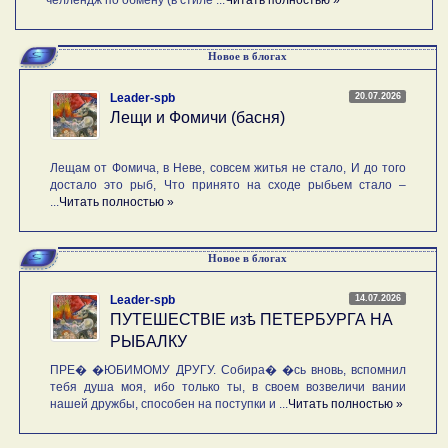
Новое в блогах
20.07.2026
Leader-spb
Лещи и Фомичи (басня)
Лещам от Фомича, в Неве, совсем житья не стало, И до того
достало это рыб, Что принято на сходе рыбьем стало –
...
Читать полностью »
Новое в блогах
14.07.2026
Leader-spb
ПУТЕШЕСТВIE изѣ ПЕТЕРБУРГА НА
РЫБАЛКУ
ПРЕ� �ЮБИМОМУ ДРУГУ. Собира� �сь вновь, вспомнил
тебя душа моя, ибо только ты, в своем возвеличи вании
нашей дружбы, способен на поступки и ...
Читать полностью »