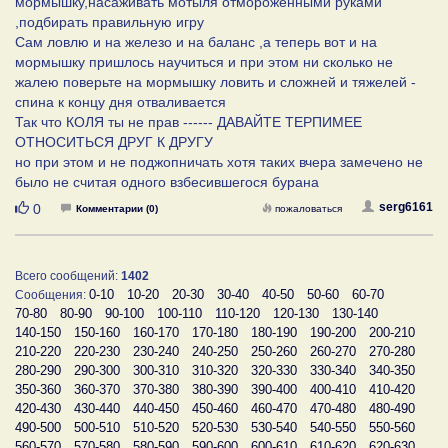
мормышку,насаживать мотыля отмороженными руками
,подбирать правильную игру
Сам ловлю и на железо и на баланс ,а теперь вот и на
мормышку пришлось научиться и при этом ни сколько не
жалею поверьте на мормышку ловить и сложней и тяжелей -
спина к концу дня отваливается
Так что КОЛЯ ты не прав ------ ДАВАЙТЕ ТЕРПИМЕЕ
ОТНОСИТЬСЯ ДРУГ К ДРУГУ
но при этом и не поджопничать хотя таких вчера замечено не
было не считая одного взбесившегося бурана
Нравится
serg6161
0
Комментарии (0)
пожаловаться
Всего сообщений:
1402
0-10
10-20
20-30
30-40
40-50
50-60
60-70
Сообщения:
70-80
80-90
90-100
100-110
110-120
120-130
130-140
140-150
150-160
160-170
170-180
180-190
190-200
200-210
210-220
220-230
230-240
240-250
250-260
260-270
270-280
280-290
290-300
300-310
310-320
320-330
330-340
340-350
350-360
360-370
370-380
380-390
390-400
400-410
410-420
420-430
430-440
440-450
450-460
460-470
470-480
480-490
490-500
500-510
510-520
520-530
530-540
540-550
550-560
560-570
570-580
580-590
590-600
600-610
610-620
620-630