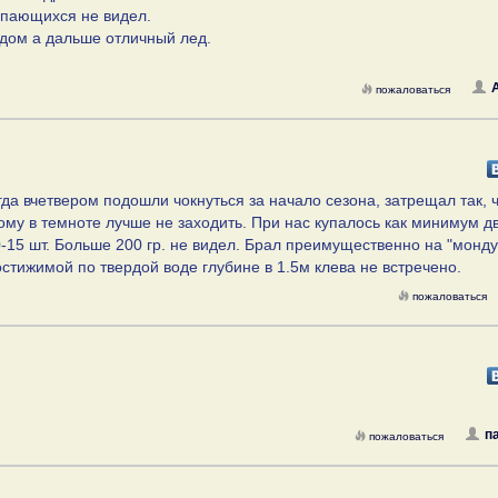
Купающихся не видел.
ьдом а дальше отличный лед.
A
пожаловаться
огда вчетвером подошли чокнуться за начало сезона, затрещал так, 
ому в темноте лучше не заходить. При нас купалось как минимум д
-15 шт. Больше 200 гр. не видел. Брал преимущественно на "монду
стижимой по твердой воде глубине в 1.5м клева не встречено.
пожаловаться
п
пожаловаться