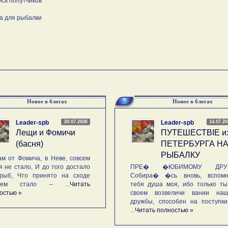
иск попутчиков
а для рыбалки
Новое в блогах
Новое в блогах
20.07.2026
14.07.2
Leader-spb
Leader-spb
Лещи и Фомичи
ПУТЕШЕСТВIE и
(басня)
ПЕТЕРБУРГА Н
РЫБАЛКУ
м от Фомича, в Неве, совсем
я не стало, И до того достало
ПРЕ� �ЮБИМОМУ ДРУГ
рыб, Что принято на сходе
Собира� �сь вновь, вспомн
ьем стало – ...
Читать
тебя душа моя, ибо только ты
остью »
своем возвеличи вании наш
дружбы, способен на поступк
...
Читать полностью »