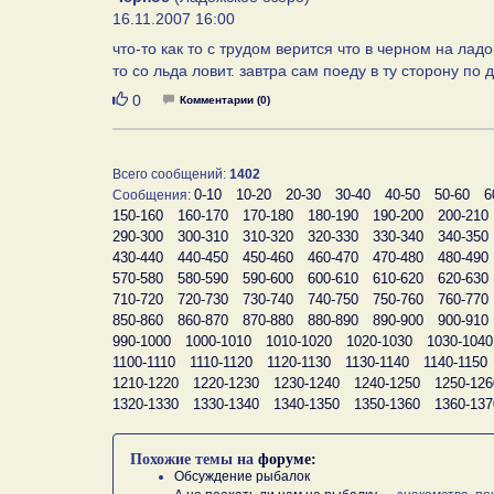
16.11.2007 16:00
что-то как то с трудом верится что в черном на лад
то со льда ловит. завтра сам поеду в ту сторону п
Нравится
0
Комментарии (0)
Всего сообщений:
1402
0-10
10-20
20-30
30-40
40-50
50-60
6
Сообщения:
150-160
160-170
170-180
180-190
190-200
200-210
290-300
300-310
310-320
320-330
330-340
340-350
430-440
440-450
450-460
460-470
470-480
480-490
570-580
580-590
590-600
600-610
610-620
620-630
710-720
720-730
730-740
740-750
750-760
760-770
850-860
860-870
870-880
880-890
890-900
900-910
990-1000
1000-1010
1010-1020
1020-1030
1030-1040
1100-1110
1110-1120
1120-1130
1130-1140
1140-1150
1210-1220
1220-1230
1230-1240
1240-1250
1250-126
1320-1330
1330-1340
1340-1350
1350-1360
1360-137
Похожие темы на
форуме:
Обсуждение рыбалок