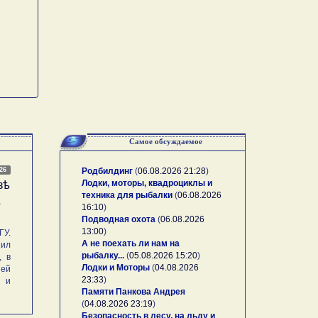
Самое обсуждаемое
026
Родбилдинг
(
06.08.2026 21:28
)
Лодки, моторы, квадроциклы и
зѣ
техника для рыбалки
(
06.08.2026
А
16:10
)
Подводная охота
(
06.08.2026
13:00
)
У.
А не поехать ли нам на
ил
рыбалку...
(
05.08.2026 15:20
)
, в
Лодки и Моторы
(
04.08.2026
ей
23:33
)
и и
Памяти Панкова Андрея
(
04.08.2026 23:19
)
Безопасность в лесу, на льду и