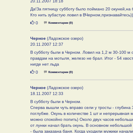
20.11.2007 18:18
Да!За пятницу субботу было поймано 20 окуней,на 
Кто нить зубастую ловил в ВЧерном,признавайтесь)
Нравится
0
Комментарии (0)
Черное
(Ладожское озеро)
20.11.2007 12:37
В субботу были в Черном. Ловил на 1,2 м 30-100 м о
правдам на мотыля, железо не брал. Итог - 54 хвост
нигде нет льда
Нравится
0
Комментарии (0)
Черное
(Ладожское озеро)
18.11.2007 12:33
В субботу были в Черном.
Сперва вышли чуть вправо сели у тросты - глубина 
поглубже. Окунь в количестве 1 шт и непрерывная м
можно спокойно попить) Около двух часов небольшо
от лунки начал брать окунь. В основном небольшой 
- была заказана баня. Когда уходили мужики начали