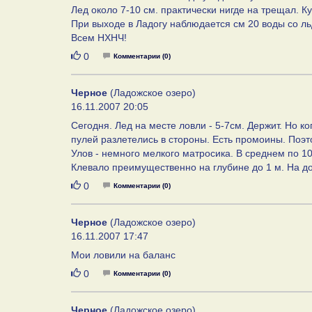
Лед около 7-10 см. практически нигде на трещал. 
При выходе в Ладогу наблюдается см 20 воды со л
Всем НХНЧ!
Нравится
0
Комментарии (0)
Черное
(Ладожское озеро)
16.11.2007 20:05
Сегодня. Лед на месте ловли - 5-7см. Держит. Но к
пулей разлетелись в стороны. Есть промоины. Поэт
Улов - немного мелкого матросика. В среднем по 10
Клевало преимущественно на глубине до 1 м. На до
Нравится
0
Комментарии (0)
Черное
(Ладожское озеро)
16.11.2007 17:47
Мои ловили на баланс
Нравится
0
Комментарии (0)
Черное
(Ладожское озеро)