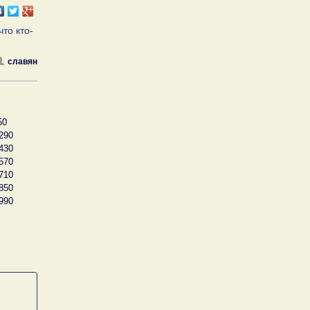
что кто-
славян
50
290
430
570
710
850
990