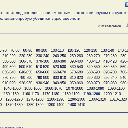
оге стоит лед.сегодня звонил местным . так они ни слухом ни духом 
о делам.ипопробую убедится в достоверноти
пожаловаться
0-70
70-80
80-90
90-100
100-110
110-120
120-130
130-140
140-1
210-220
220-230
230-240
240-250
250-260
260-270
270-280
280-
350-360
360-370
370-380
380-390
390-400
400-410
410-420
420-
490-500
500-510
510-520
520-530
530-540
540-550
550-560
560-
630-640
640-650
650-660
660-670
670-680
680-690
690-700
700-
770-780
780-790
790-800
800-810
810-820
820-830
830-840
840-
910-920
920-930
930-940
940-950
950-960
960-970
970-980
980-
1040-1050
1050-1060
1060-1070
1070-1080
1080-1090
1090-1100
1150-1160
1160-1170
1170-1180
1180-1190
1190-1200
1200-1210
0
1260-1270
1270-1280
1280-1290
1290-1300
1300-1310
1310-1320
0
1370-1380
1380-1390
1390-1400
1400-1410