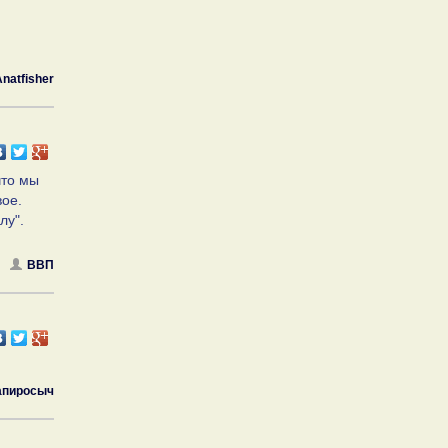
natfisher
что мы
вое.
лу".
ВВП
апиросыч