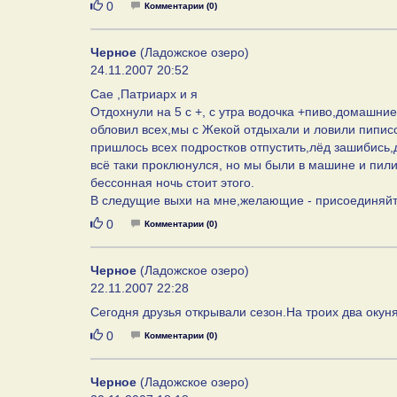
Нравится
0
Комментарии (0)
Черное
(Ладожское озеро)
24.11.2007 20:52
Сае ,Патриарх и я
Отдохнули на 5 с +, с утра водочка +пиво,домашние
обловил всех,мы с Жекой отдыхали и ловили пиписо
пришлось всех подростков отпустить,лёд зашибись,
всё таки проклюнулся, но мы были в машине и пили 
бессонная ночь стоит этого.
В следущие выхи на мне,желающие - присоединяйт
Нравится
0
Комментарии (0)
Черное
(Ладожское озеро)
22.11.2007 22:28
Сегодня друзья открывали сезон.На троих два окун
Нравится
0
Комментарии (0)
Черное
(Ладожское озеро)