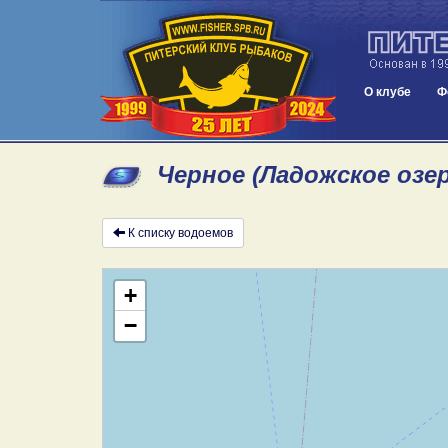
О клубе
Ф
Черное (Ладожское озе
К списку водоемов
+
−