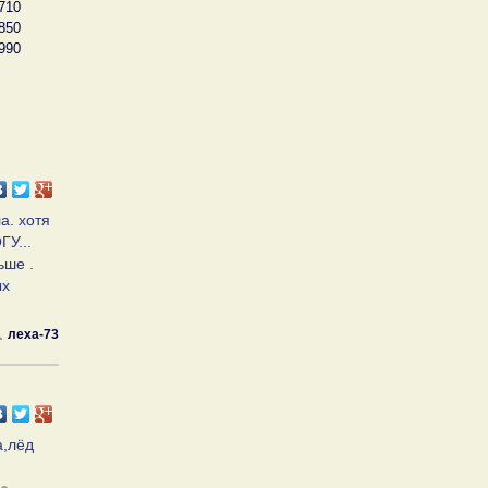
710
850
990
а. хотя
ГУ...
ьше .
ых
леха-73
а,лёд