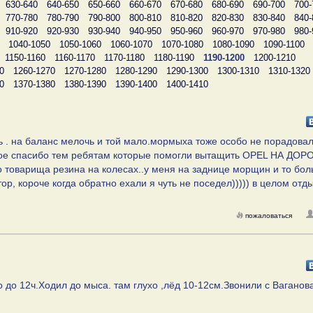
630-640
640-650
650-660
660-670
670-680
680-690
690-700
700-
770-780
780-790
790-800
800-810
810-820
820-830
830-840
840-
910-920
920-930
930-940
940-950
950-960
960-970
970-980
980-
1040-1050
1050-1060
1060-1070
1070-1080
1080-1090
1090-1100
1150-1160
1160-1170
1170-1180
1180-1190
1190-1200
1200-1210
0
1260-1270
1270-1280
1280-1290
1290-1300
1300-1310
1310-1320
0
1370-1380
1380-1390
1390-1400
1400-1410
ь . на баланс мелочь и той мало.мормыха тоже особо не порадовал
ьное спасибо тем ребятам которые помогли вытащить OPEL НА ДОРО
го товарища резина на колесах..у меня на заднице морщин и то бол
тор, короче когда обратно ехали я чуть не поседел))))) в целом отд
пожаловаться
о до 12ч.Ходил до мыса. там глухо ,лёд 10-12см.Звонили с Ваганов