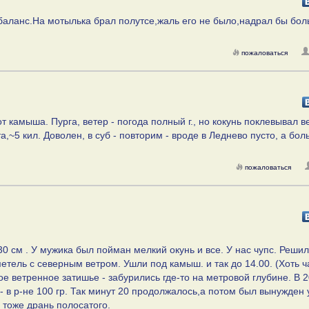
баланс.На мотылька брал полутсе,жаль его не было,надрал бы бол
)
пожаловаться
т камыша. Пурга, ветер - погода полный г., но кокунь поклевывал в
а,~5 кил. Доволен, в суб - повторим - вроде в Леднево пусто, а бо
пожаловаться
30 см . У мужика был пойман мелкий окунь и все. У нас чупс. Решил
етель с северным ветром. Ушли под камыш. и так до 14.00. (Хоть ч
е ветренное затишье - забурились где-то на метровой глубине. В 2
- в р-не 100 гр. Так минут 20 продолжалось,а потом был вынужден 
 тоже дрань полосатого.