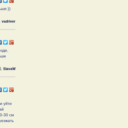
ьше:))
vadriver
езде,
льше
SlavaW
и уйти
ай
0-30 см
уезжать