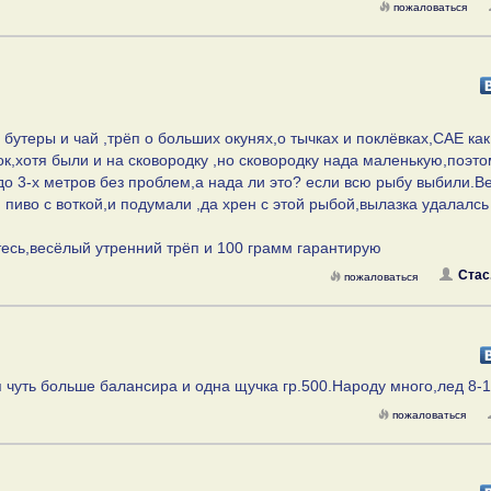
пожаловаться
 бутеры и чай ,трёп о больших окунях,о тычках и поклёвках,САЕ как
к,хотя были и на сковородку ,но сковородку нада маленькую,поэто
до 3-х метров без проблем,а нада ли это? если всю рыбу выбили.
пиво с воткой,и подумали ,да хрен с этой рыбой,вылазка удалалсь
есь,весёлый утренний трёп и 100 грамм гарантирую
Стас
пожаловаться
я чуть больше балансира и одна щучка гр.500.Народу много,лед 8-
пожаловаться