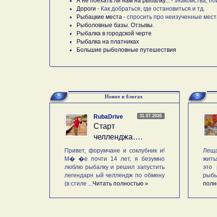
А не поехать ли нам на рыбалку...
- знакомства, по
Дороги
- Как добраться, где остановиться и тд.
Рыбацкие места
- спросить про неизученные мест
Рыболовные базы. Отзывы.
Рыбалка в городской черте
Рыбалка на платниках
Большие рыболовные путешествия
Новое в блогах
31.07.2026
RubaDrive
Старт
челленджа….
Привет, форумчане и соклубник и!
Леща
М� �е почти 14 лет, я безумно
жить
люблю рыбалку и решил запустить
это 
легендарн ый челлендж по обмену
рыб
(в стиле ...
Читать полностью »
полн