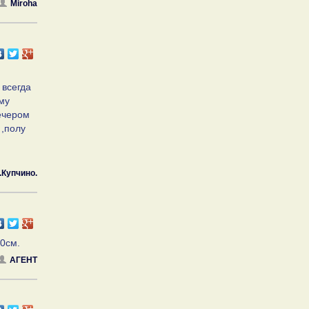
Miroha
 всегда
му
Вечером
 ,полу
.Купчино.
10см.
АГЕНТ