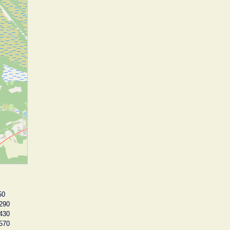
50
290
430
570