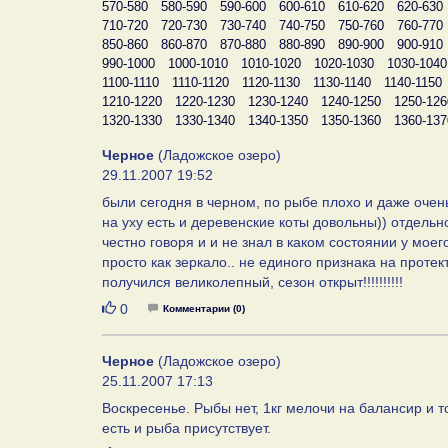
570-580
580-590
590-600
600-610
610-620
620-630
710-720
720-730
730-740
740-750
750-760
760-770
850-860
860-870
870-880
880-890
890-900
900-910
990-1000
1000-1010
1010-1020
1020-1030
1030-1040
1100-1110
1110-1120
1120-1130
1130-1140
1140-1150
1210-1220
1220-1230
1230-1240
1240-1250
1250-126
1320-1330
1330-1340
1340-1350
1350-1360
1360-137
Черное
(Ладожское озеро)
29.11.2007 19:52
были сегодня в черном, по рыбе плохо и даже очен
на уху есть и деревенские коты довольны)) отдел
честно говоря и и не знал в каком состоянии у мое
просто как зеркало.. не единого признака на протек
получился великолепный, сезон открыт!!!!!!!!!!
Нравится
0
Комментарии (0)
Черное
(Ладожское озеро)
25.11.2007 17:13
Воскресенье. Рыбы нет, 1кг мелочи на балансир и т
есть и рыба присутствует.