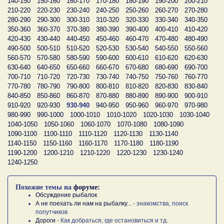
140-150
150-160
160-170
170-180
180-190
190-200
200-210
210-220
220-230
230-240
240-250
250-260
260-270
270-280
280-290
290-300
300-310
310-320
320-330
330-340
340-350
350-360
360-370
370-380
380-390
390-400
400-410
410-420
420-430
430-440
440-450
450-460
460-470
470-480
480-490
490-500
500-510
510-520
520-530
530-540
540-550
550-560
560-570
570-580
580-590
590-600
600-610
610-620
620-630
630-640
640-650
650-660
660-670
670-680
680-690
690-700
700-710
710-720
720-730
730-740
740-750
750-760
760-770
770-780
780-790
790-800
800-810
810-820
820-830
830-840
840-850
850-860
860-870
870-880
880-890
890-900
900-910
910-920
920-930
930-940
940-950
950-960
960-970
970-980
980-990
990-1000
1000-1010
1010-1020
1020-1030
1030-1040
1040-1050
1050-1060
1060-1070
1070-1080
1080-1090
1090-1100
1100-1110
1110-1120
1120-1130
1130-1140
1140-1150
1150-1160
1160-1170
1170-1180
1180-1190
1190-1200
1200-1210
1210-1220
1220-1230
1230-1240
1240-1250
Похожие темы на
форуме:
Обсуждение рыбалок
А не поехать ли нам на рыбалку...
- знакомства, поиск
попутчиков
Дороги
- Как добраться, где остановиться и тд.