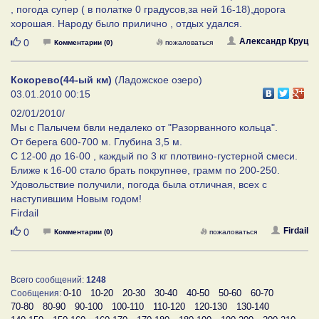
, погода супер ( в полатке 0 градусов,за ней 16-18),дорога
хорошая. Народу было прилично , отдых удался.
Нравится
Александр Круц
0
Комментарии (0)
пожаловаться
Кокорево(44-ый км)
(Ладожское озеро)
03.01.2010 00:15
02/01/2010/
Мы с Палычем бвли недалеко от "Разорванного кольца".
От берега 600-700 м. Глубина 3,5 м.
С 12-00 до 16-00 , каждый по 3 кг плотвино-густерной смеси.
Ближе к 16-00 стало брать покрупнее, грамм по 200-250.
Удовольствие получили, погода была отличная, всех с
наступившим Новым годом!
Firdail
Нравится
Firdail
0
Комментарии (0)
пожаловаться
Всего сообщений:
1248
0-10
10-20
20-30
30-40
40-50
50-60
60-70
Сообщения:
70-80
80-90
90-100
100-110
110-120
120-130
130-140