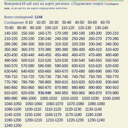
Кокорево(44-ый км) на карте региона: (Ладожское озеро)
Сообщите
нам
, если место на карте определено неточно
Всего сообщений:
1248
0-10
10-20
20-30
30-40
40-50
50-60
60-70
Сообщения:
70-80
80-90
90-100
100-110
110-120
120-130
130-140
140-150
150-160
160-170
170-180
180-190
190-200
200-210
210-220
220-230
230-240
240-250
250-260
260-270
270-280
280-290
290-300
300-310
310-320
320-330
330-340
340-350
350-360
360-370
370-380
380-390
390-400
400-410
410-420
420-430
430-440
440-450
450-460
460-470
470-480
480-490
490-500
500-510
510-520
520-530
530-540
540-550
550-560
560-570
570-580
580-590
590-600
600-610
610-620
620-630
630-640
640-650
650-660
660-670
670-680
680-690
690-700
700-710
710-720
720-730
730-740
740-750
750-760
760-770
770-780
780-790
790-800
800-810
810-820
820-830
830-840
840-850
850-860
860-870
870-880
880-890
890-900
900-910
910-920
920-930
930-940
940-950
950-960
960-970
970-980
980-990
990-1000
1000-1010
1010-1020
1020-1030
1030-1040
1040-1050
1050-1060
1060-1070
1070-1080
1080-1090
1090-1100
1100-1110
1110-1120
1120-1130
1130-1140
1140-1150
1150-1160
1160-1170
1170-1180
1180-1190
1190-1200
1200-1210
1210-1220
1220-1230
1230-1240
1240-1250