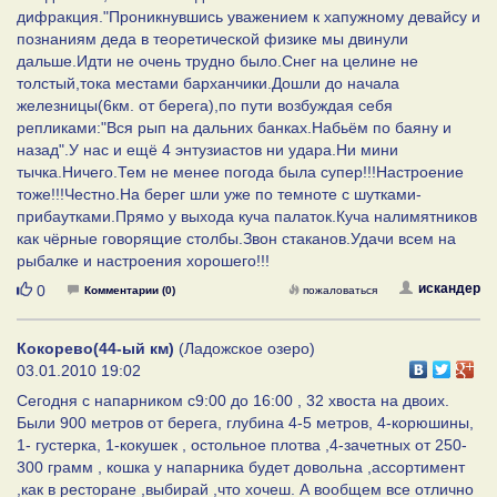
дифракция."Проникнувшись уважением к хапужному девайсу и
познаниям деда в теоретической физике мы двинули
дальше.Идти не очень трудно было.Снег на целине не
толстый,тока местами барханчики.Дошли до начала
железницы(6км. от берега),по пути возбуждая себя
репликами:"Вся рып на дальних банках.Набьём по баяну и
назад".У нас и ещё 4 энтузиастов ни удара.Ни мини
тычка.Ничего.Тем не менее погода была супер!!!Настроение
тоже!!!Честно.На берег шли уже по темноте с шутками-
прибаутками.Прямо у выхода куча палаток.Куча налимятников
как чёрные говорящие столбы.Звон стаканов.Удачи всем на
рыбалке и настроения хорошего!!!
Нравится
искандер
0
Комментарии (0)
пожаловаться
Кокорево(44-ый км)
(Ладожское озеро)
03.01.2010 19:02
Сегодня с напарником с9:00 до 16:00 , 32 хвоста на двоих.
Были 900 метров от берега, глубина 4-5 метров, 4-корюшины,
1- густерка, 1-кокушек , остольное плотва ,4-зачетных от 250-
300 грамм , кошка у напарника будет довольна ,ассортимент
,как в ресторане ,выбирай ,что хочеш. А вообщем все отлично