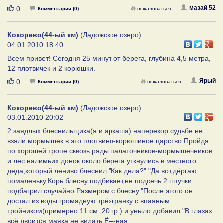
Нравится
мазай 52
0
Комментарии (0)
пожаловаться
Кокорево(44-ый км)
(Ладожское озеро)
04.01.2010 18:40
Всем привет! Сегодня 25 минут от берега, глубина 4,5 метра,
12 плотвичек и 2 корюшки.
Нравится
Ярый
0
Комментарии (0)
пожаловаться
Кокорево(44-ый км)
(Ладожское озеро)
03.01.2010 20:02
2 заядлых блеснильщика(я и аркаша) наперекор судьбе не
взяли мормышек в это плотвино-корюшиное царство.Пройдя
по хорошей тропе сквозь ряды палаточников-мормышечников
и лес налимьих донок около берега уткнулись в местного
деда,который лениво блеснил."Как дела?"."Да вот,дёргаю
помаленьку.Корь блесну подбивает,не подсечь.2 штучки
подбагрил случайно.Размером с блесну."После этого он
достал из воды громадную трёхгранку с впаяным
тройником(примерно 11 см.,20 гр.) и уныло добавил:"В глазах
всё двоится,маяка не видать.Ё---ная