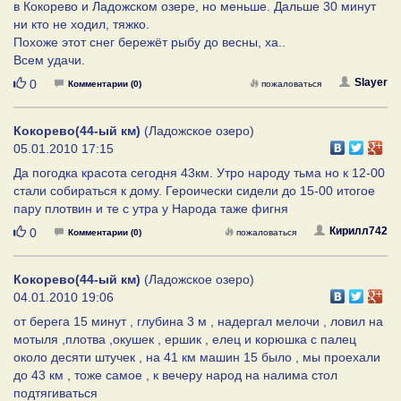
в Кокорево и Ладожском озере, но меньше. Дальше 30 минут
ни кто не ходил, тяжко.
Похоже этот снег бережёт рыбу до весны, ха..
Всем удачи.
Нравится
Slayer
0
Комментарии (0)
пожаловаться
Кокорево(44-ый км)
(Ладожское озеро)
05.01.2010 17:15
Да погодка красота сегодня 43км. Утро народу тьма но к 12-00
стали собираться к дому. Героически сидели до 15-00 итогое
пару плотвин и те с утра у Народа таже фигня
Нравится
Кирилл742
0
Комментарии (0)
пожаловаться
Кокорево(44-ый км)
(Ладожское озеро)
04.01.2010 19:06
от берега 15 минут , глубина 3 м , надергал мелочи , ловил на
мотыля ,плотва ,окушек , ершик , елец и корюшка с палец
около десяти штучек , на 41 км машин 15 было , мы проехали
до 43 км , тоже самое , к вечеру народ на налима стол
подтягиваться