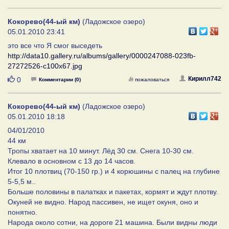
Кокорево(44-ый км)
(Ладожское озеро)
05.01.2010 23:41
это все что Я смог выседеть
http://data10.gallery.ru/albums/gallery/0000247088-023fb-
27272526-c100x67.jpg
Нравится
Кирилл742
0
Комментарии (0)
пожаловаться
Кокорево(44-ый км)
(Ладожское озеро)
05.01.2010 18:18
04/01/2010
44 км
Тропы хватает на 10 минут. Лёд 30 см. Снега 10-30 см.
Клевало в основном с 13 до 14 часов.
Итог 10 плотвиц (70-150 гр.) и 4 корюшины с палец на глубине
5-5,5 м..
Больше половины в палатках и пакетах, кормят и ждут плотву.
Окуней не видно. Народ пассивен, не ищет окуня, оно и
понятно.
Народа около сотни, на дороге 21 машина. Были видны люди