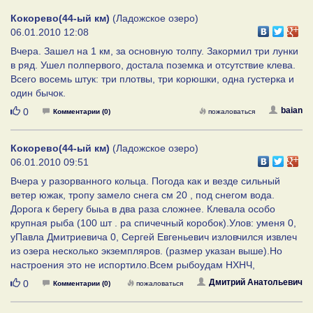
Кокорево(44-ый км)
(Ладожское озеро)
06.01.2010 12:08
Вчера. Зашел на 1 км, за основную толпу. Закормил три лунки
в ряд. Ушел полпервого, достала поземка и отсутствие клева.
Всего восемь штук: три плотвы, три корюшки, одна густерка и
один бычок.
Нравится
baian
0
Комментарии (0)
пожаловаться
Кокорево(44-ый км)
(Ладожское озеро)
06.01.2010 09:51
Вчера у разорванного кольца. Погода как и везде сильный
ветер южак, тропу замело снега см 20 , под снегом вода.
Дорога к берегу быьа в два раза сложнее. Клевала особо
крупная рыба (100 шт . ра спичечный коробок).Улов: уменя 0,
уПавла Дмитриевича 0, Сергей Евгеньевич изловчился извлеч
из озера несколько экземпляров. (размер указан выше).Но
настроения это не испортило.Всем рыбоудам НХНЧ,
Нравится
Дмитрий Анатольевич
0
Комментарии (0)
пожаловаться