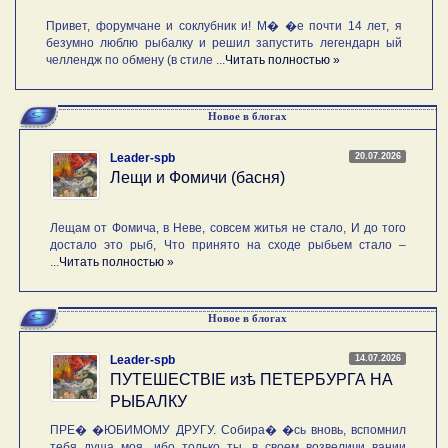
Привет, форумчане и соклубник и! М� �е почти 14 лет, я
безумно люблю рыбалку и решил запустить легендарн ый
челлендж по обмену (в стиле ...
Читать полностью »
Новое в блогах
20.07.2026
Leader-spb
Лещи и Фомичи (басня)
Лещам от Фомича, в Неве, совсем житья не стало, И до того
достало это рыб, Что принято на сходе рыбьем стало –
...
Читать полностью »
Новое в блогах
14.07.2026
Leader-spb
ПУТЕШЕСТВIE изѣ ПЕТЕРБУРГА НА
РЫБАЛКУ
ПРЕ� �ЮБИМОМУ ДРУГУ. Собира� �сь вновь, вспомнил
тебя душа моя, ибо только ты, в своем возвеличи вании