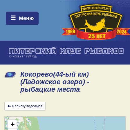
Меню:
Меню
Кокорево(44-ый км)
(Ладожское озеро) -
рыбацкие места
К списку водоемов
+