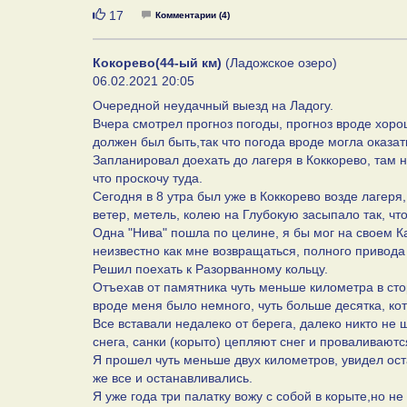
Нравится
17
Комментарии (4)
Кокорево(44-ый км)
(Ладожское озеро)
06.02.2021 20:05
Очередной неудачный выезд на Ладогу.
Вчера смотрел прогноз погоды, прогноз вроде хоро
должен был быть,так что погода вроде могла оказа
Запланировал доехать до лагеря в Коккорево, там 
что проскочу туда.
Сегодня в 8 утра был уже в Коккорево возде лагеря
ветер, метель, колею на Глубокую засыпало так, что
Одна "Нива" пошла по целине, я бы мог на своем К
неизвестно как мне возвращаться, полного привода 
Решил поехать к Разорванному кольцу.
Отъехав от памятника чуть меньше километра в ст
вроде меня было немного, чуть больше десятка, ко
Все вставали недалеко от берега, далеко никто не 
снега, санки (корыто) цепляют снег и проваливаютс
Я прошел чуть меньше двух километров, увидел ост
же все и останавливались.
Я уже года три палатку вожу с собой в корыте,но не