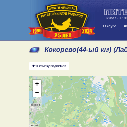
О клубе
Ф
Кокорево(44-ый км) (Ла
К списку водоемов
+
−