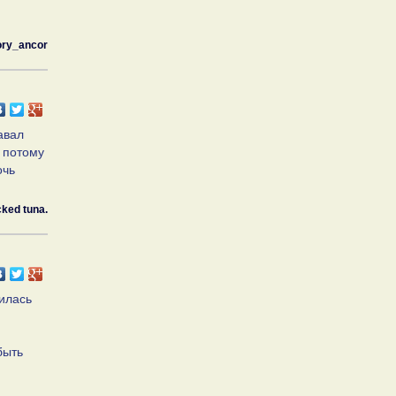
ry_ancor
авал
 потому
очь
ked tuna.
чилась
быть