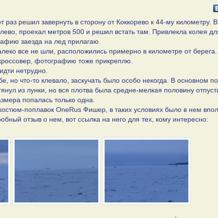
т раз решил завернуть в сторону от Коккорево к 44-му километру. В
лево, проехал метров 500 и решил встать там. Привлекла колея дл
рафию заезда на лед прилагаю.
алеко все не шли, расположились примерно в километре от берега
-кроссовер, фотографию тоже прикреплю.
идти нетрудно.
е, но что-то клевало, заскучать было особо некогда. В основном п
тянул из лунки, но вся плотва была средне-мелкая половину отпуст
азмера попалась только одна.
я костюм-поплавок OneRus Фишер, в таких условиях было в нем впо
бный отзыв о нем, вот ссылка на него для тех, кому интересно: