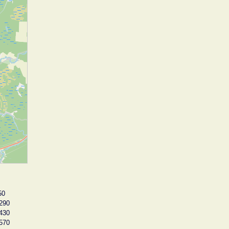
50
290
430
570