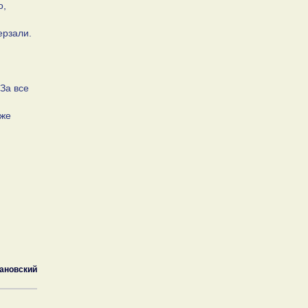
о,
ерзали.
 За все
оже
ановский