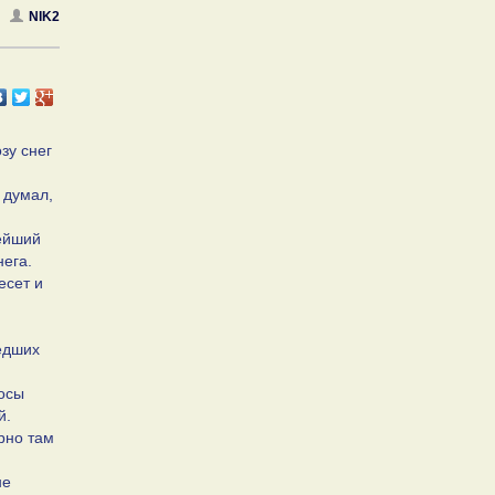
NIK2
зу снег
 думал,
нейший
нега.
есет и
едших
носы
й.
рно там
не