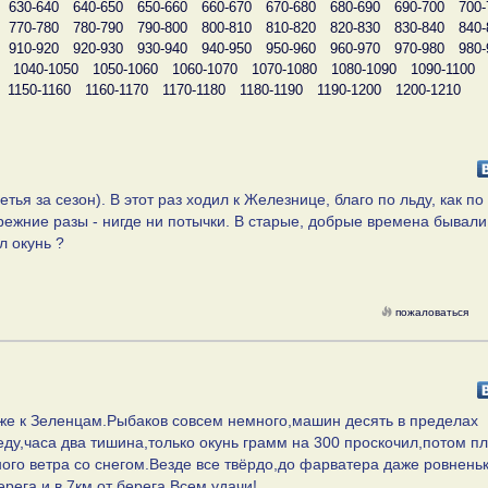
630-640
640-650
650-660
660-670
670-680
680-690
690-700
700-
770-780
780-790
790-800
800-810
810-820
820-830
830-840
840-
910-920
920-930
930-940
940-950
950-960
960-970
970-980
980-
1040-1050
1050-1060
1060-1070
1070-1080
1080-1090
1090-1100
1150-1160
1160-1170
1170-1180
1180-1190
1190-1200
1200-1210
ья за сезон). В этот раз ходил к Железнице, благо по льду, как по
прежние разы - нигде ни потычки. В старые, добрые времена бывал
л окунь ?
пожаловаться
иже к Зеленцам.Рыбаков совсем немного,машин десять в пределах
ду,часа два тишина,только окунь грамм на 300 проскочил,потом п
ного ветра со снегом.Везде все твёрдо,до фарватера даже ровнень
ега и в 7км от берега.Всем удачи!