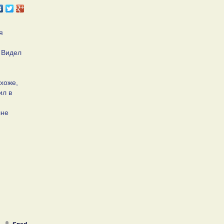
я
. Видел
охоже,
ил в
лне