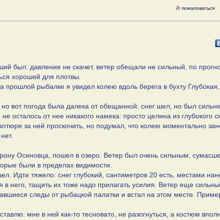
пожаловаться
ший был: давление не скачет, ветер обещали не сильный, по прогно
ться хорошей для плотвы.
на прошлой рыбалке я увидел колею вдоль берега в бухту Глубокая,
, но вот погода была далека от обещанной: снег шел, но был силь
 не осталось от нее никакого намека: просто целина из глубокого с
аптюре за ней проскочить, но подумал, что колею моментально зан
нет.
орону Осиновца, пошел в озеро. Ветер был очень сильным, сумасш
торые были в пределах видимости.
шел. Идти тяжело: снег глубокий, сантиметров 20 есть, местами на
я в него, тащить их тоже надо прилагать усилия. Ветер еще сильны
авшиеся следы от рыбацкой палатки и встал на этом месте. Приме
 ставлю: мне в ней как-то тесновато, не разогнуться, а костюм впол