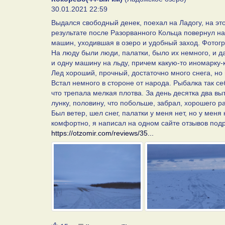
30.01.2021 22:59
Выдался свободный денек, поехал на Ладогу, на это
результате после Разорванного Кольца повернул на
машин, уходившая в озеро и удобный заход. Фотог
На люду были люди, палатки, было их немного, и д
и одну машину на льду, причем какую-то иномарку
Лед хороший, прочный, достаточно много снега, но 
Встал немного в стороне от народа. Рыбалка так себ
что трепала мелкая плотва. За день десятка два вы
лунку, половину, что побольше, забрал, хорошего р
Был ветер, шел снег, палатки у меня нет, но у мен
комфортно, я написал на одном сайте отзывов подро
https://otzomir.com/reviews/35...