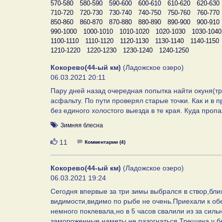
570-580
580-590
590-600
600-610
610-620
620-630
710-720
720-730
730-740
740-750
750-760
760-770
850-860
860-870
870-880
880-890
890-900
900-910
990-1000
1000-1010
1010-1020
1020-1030
1030-1040
1100-1110
1110-1120
1120-1130
1130-1140
1140-1150
1210-1220
1220-1230
1230-1240
1240-1250
Кокорево(44-ый км)
(Ладожское озеро)
06.03.2021 20:11
Пару дней назад очередная попытка найти окуня(трет
асфальту. По пути проверял старые точки. Как и в 
без единого холостого выезда в те края. Куда пропа
Зимняя блесна
Нравится
11
Комментарии (4)
Кокорево(44-ый км)
(Ладожское озеро)
06.03.2021 19:24
Сегодня впервые за три зимы выбрался в створ,бл
видимости,видимо по рыбе не очень.Приехали к обе
немного поклевала,но в 5 часов свалили из за силь
замороженные наметы,не разогнаться.Трещина у бер