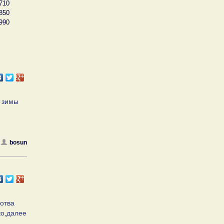
710
850
990
и зимы
bosun
лотва
ко,далее