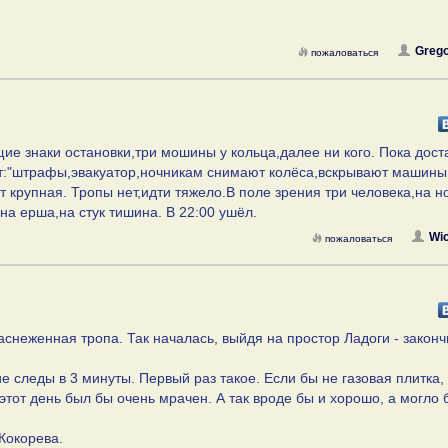
Grego
пожаловаться
ие знаки остановки,три мошины у кольца,далее ни кого. Пока дост
ит:"штрафы,эвакуатор,ночникам снимают колёса,вскрывают машины
ит крупная. Тропы нет,идти тяжело.В поле зрения три человека,на н
на ерша,на стук тишина. В 22:00 ушёл.
Wic
пожаловаться
заснеженная тропа. Так началась, выйдя на простор Ладоги - закон
ие следы в 3 минуты. Первый раз такое. Если бы не газовая плитка,
этот день был бы очень мрачен. А так вроде бы и хорошо, а могло 
Кокорева.