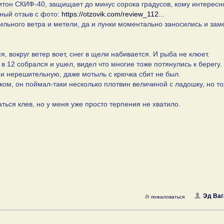
итон СКИФ-40, защищает до минус сорока градусов, кому интересн
бный отзыв с фото:
https://otzovik.com/review_112...
ильного ветра и метели, да и лунки моментально заносились и зам
, вокруг ветер воет, снег в щели набивается. И рыба не клюет.
 в 12 собрался и ушел, видел что многие тоже потянулись к берегу.
 и нерешительную, даже мотыль с крючка сбит не был.
ком, он поймал-таки несколько плотвин величиной с ладошку, но т
аться клев, но у меня уже просто терпения не хватило.
Эд Ваг
пожаловаться