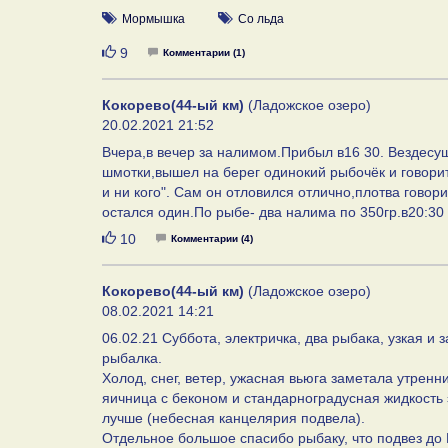
Мормышка
Со льда
Нравится
9
Комментарии (1)
Кокорево(44-ый км)
(Ладожское озеро)
20.02.2021 21:52
Вчера,в вечер за налимом.Прибыл в16 30. Вездесущ
шмотки,вышел на берег одинокий рыбочёк и говор
и ни кого". Сам он отловился отлично,плотва говор
остался один.По рыбе- два налима по 350гр.в20:30 
Нравится
10
Комментарии (4)
Кокорево(44-ый км)
(Ладожское озеро)
08.02.2021 14:21
06.02.21 Суббота, электричка, два рыбака, узкая и 
рыбалка.
Холод, снег, ветер, ужасная вьюга заметала утренн
яичница с беконом и стандарноградусная жидкость 
лучше (небесная канцелярия подвела).
Отдельное большое спасибо рыбаку, что подвез до 