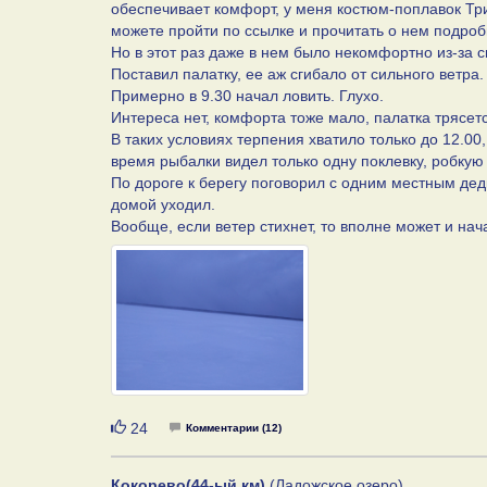
обеспечивает комфорт, у меня костюм-поплавок Тр
можете пройти по ссылке и прочитать о нем подро
Но в этот раз даже в нем было некомфортно из-за с
Поставил палатку, ее аж сгибало от сильного ветра.
Примерно в 9.30 начал ловить. Глухо.
Интереса нет, комфорта тоже мало, палатка трясется
В таких условиях терпения хватило только до 12.00,
время рыбалки видел только одну поклевку, робкую
По дороге к берегу поговорил с одним местным дед
домой уходил.
Вообще, если ветер стихнет, то вполне может и нач
Нравится
24
Комментарии (12)
Кокорево(44-ый км)
(Ладожское озеро)