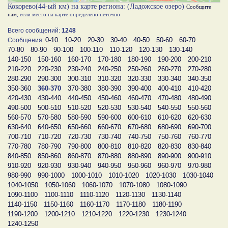
Кокорево(44-ый км) на карте региона: (Ладожское озеро)
Сообщите
нам
, если место на карте определено неточно
Всего сообщений:
1248
0-10
10-20
20-30
30-40
40-50
50-60
60-70
Сообщения:
70-80
80-90
90-100
100-110
110-120
120-130
130-140
140-150
150-160
160-170
170-180
180-190
190-200
200-210
210-220
220-230
230-240
240-250
250-260
260-270
270-280
280-290
290-300
300-310
310-320
320-330
330-340
340-350
350-360
360-370
370-380
380-390
390-400
400-410
410-420
420-430
430-440
440-450
450-460
460-470
470-480
480-490
490-500
500-510
510-520
520-530
530-540
540-550
550-560
560-570
570-580
580-590
590-600
600-610
610-620
620-630
630-640
640-650
650-660
660-670
670-680
680-690
690-700
700-710
710-720
720-730
730-740
740-750
750-760
760-770
770-780
780-790
790-800
800-810
810-820
820-830
830-840
840-850
850-860
860-870
870-880
880-890
890-900
900-910
910-920
920-930
930-940
940-950
950-960
960-970
970-980
980-990
990-1000
1000-1010
1010-1020
1020-1030
1030-1040
1040-1050
1050-1060
1060-1070
1070-1080
1080-1090
1090-1100
1100-1110
1110-1120
1120-1130
1130-1140
1140-1150
1150-1160
1160-1170
1170-1180
1180-1190
1190-1200
1200-1210
1210-1220
1220-1230
1230-1240
1240-1250