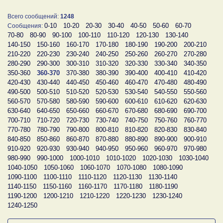
Всего сообщений:
1248
0-10
10-20
20-30
30-40
40-50
50-60
60-70
Сообщения:
70-80
80-90
90-100
100-110
110-120
120-130
130-140
140-150
150-160
160-170
170-180
180-190
190-200
200-210
210-220
220-230
230-240
240-250
250-260
260-270
270-280
280-290
290-300
300-310
310-320
320-330
330-340
340-350
350-360
360-370
370-380
380-390
390-400
400-410
410-420
420-430
430-440
440-450
450-460
460-470
470-480
480-490
490-500
500-510
510-520
520-530
530-540
540-550
550-560
560-570
570-580
580-590
590-600
600-610
610-620
620-630
630-640
640-650
650-660
660-670
670-680
680-690
690-700
700-710
710-720
720-730
730-740
740-750
750-760
760-770
770-780
780-790
790-800
800-810
810-820
820-830
830-840
840-850
850-860
860-870
870-880
880-890
890-900
900-910
910-920
920-930
930-940
940-950
950-960
960-970
970-980
980-990
990-1000
1000-1010
1010-1020
1020-1030
1030-1040
1040-1050
1050-1060
1060-1070
1070-1080
1080-1090
1090-1100
1100-1110
1110-1120
1120-1130
1130-1140
1140-1150
1150-1160
1160-1170
1170-1180
1180-1190
1190-1200
1200-1210
1210-1220
1220-1230
1230-1240
1240-1250