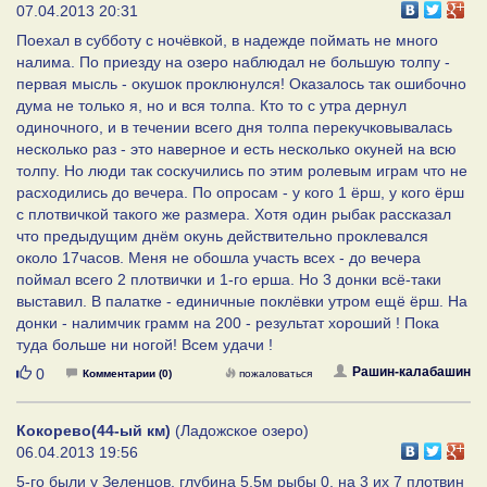
07.04.2013 20:31
Поехал в субботу с ночёвкой, в надежде поймать не много
налима. По приезду на озеро наблюдал не большую толпу -
первая мысль - окушок проклюнулся! Оказалось так ошибочно
дума не только я, но и вся толпа. Кто то с утра дернул
одиночного, и в течении всего дня толпа перекучковывалась
несколько раз - это наверное и есть несколько окуней на всю
толпу. Но люди так соскучились по этим ролевым играм что не
расходились до вечера. По опросам - у кого 1 ёрш, у кого ёрш
с плотвичкой такого же размера. Хотя один рыбак рассказал
что предыдущим днём окунь действительно проклевался
около 17часов. Меня не обошла участь всех - до вечера
поймал всего 2 плотвички и 1-го ерша. Но 3 донки всё-таки
выставил. В палатке - единичные поклёвки утром ещё ёрш. На
донки - налимчик грамм на 200 - результат хороший ! Пока
туда больше ни ногой! Всем удачи !
Нравится
Рашин-калабашин
0
Комментарии (0)
пожаловаться
Кокорево(44-ый км)
(Ладожское озеро)
06.04.2013 19:56
5-го были у Зеленцов, глубина 5,5м рыбы 0, на 3 их 7 плотвин