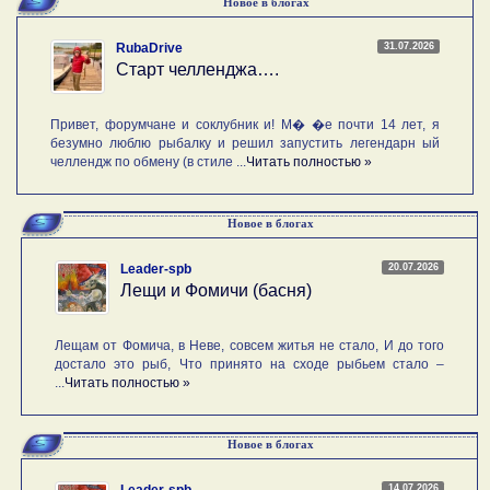
Новое в блогах
31.07.2026
RubaDrive
Старт челленджа….
Привет, форумчане и соклубник и! М� �е почти 14 лет, я
безумно люблю рыбалку и решил запустить легендарн ый
челлендж по обмену (в стиле ...
Читать полностью »
Новое в блогах
20.07.2026
Leader-spb
Лещи и Фомичи (басня)
Лещам от Фомича, в Неве, совсем житья не стало, И до того
достало это рыб, Что принято на сходе рыбьем стало –
...
Читать полностью »
Новое в блогах
14.07.2026
Leader-spb