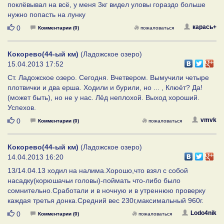
поклёвывал на всё, у меня 3кг видел уловы гораздо больше
нужно попасть на лунку
Нравится
карась+
0
Комментарии (0)
пожаловаться
Кокорево(44-ый км)
(Ладожское озеро)
15.04.2013 17:52
Ст. Ладожское озеро. Сегодня. Вчетвером. Вымучили четыре
плотвички и два ерша. Ходили и бурили, но ... , Клюёт? Да!
(может быть), но не у нас. Лёд неплохой. Выход хороший.
Успехов.
Нравится
vmvk
0
Комментарии (0)
пожаловаться
Кокорево(44-ый км)
(Ладожское озеро)
14.04.2013 16:20
13/14.04.13 ходил на налима.Хорошо,что взял с собой
насадку(корюшачьи головы)-поймать что-либо было
сомнительно.Сработали и в ночную и в утреннюю проверку
каждая третья донка.Средний вес 230г,максимальный 960г.
Нравится
Lodo4nik
0
Комментарии (0)
пожаловаться