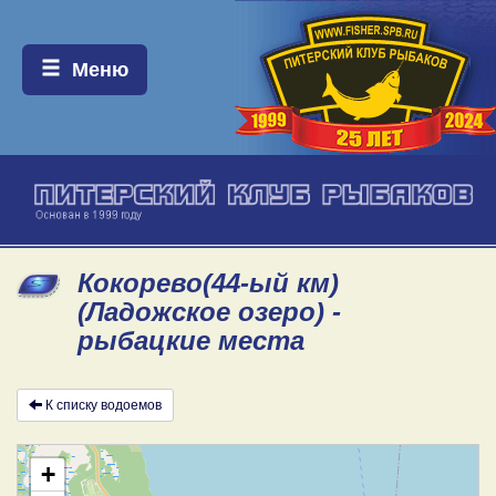
Меню:
Меню
Кокорево(44-ый км)
(Ладожское озеро) -
рыбацкие места
К списку водоемов
+