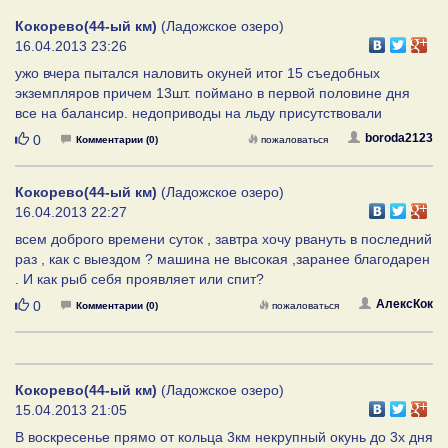
Кокорево(44-ый км)
(Ладожское озеро)
16.04.2013 23:26
ужо вчера пытался наловить окуней итог 15 съедобных
экземпляров причем 13шт. поймано в первой половине дня
все на балансир. недоприводы на льду присутствовали
Нравится
boroda2123
0
Комментарии (0)
пожаловаться
Кокорево(44-ый км)
(Ладожское озеро)
16.04.2013 22:27
всем доброго времени суток , завтра хочу рвануть в последний
раз , как с выездом ? машина не высокая ,заранее благодарен
. И как рыб себя проявляет или спит?
Нравится
АлексКок
0
Комментарии (0)
пожаловаться
Кокорево(44-ый км)
(Ладожское озеро)
15.04.2013 21:05
В воскресенье прямо от кольца 3км некрупный окунь до 3х дня