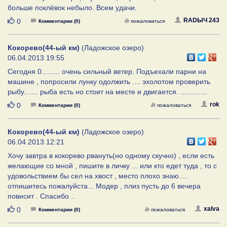
больше поклёвок небыло. Всем удачи.
Нравится
RADЫЧ 243
0
Комментарии (0)
пожаловаться
Кокорево(44-ый км)
(Ладожское озеро)
06.04.2013 19:55
Сегодня 0......... очень сильный ветер. Подъехали парни на
машине , попросили лунку одолжить .... эхолотом проверить
рыбу....... рыба есть но стоит на месте и двигается. .............
Нравится
rok
0
Комментарии (0)
пожаловаться
Кокорево(44-ый км)
(Ладожское озеро)
06.04.2013 12:21
Хочу завтра в кокорево рвануть(но одному скучно) , если есть
желающие со мной , пишите в личку ... или кто едет туда , то с
удовольствием бы сел на хвост , место плохо знаю....
отпишитесь пожалуйста... Модер , плиз пусть до 6 вечера
повисит . Спасибо ..
Нравится
xalva
0
Комментарии (0)
пожаловаться