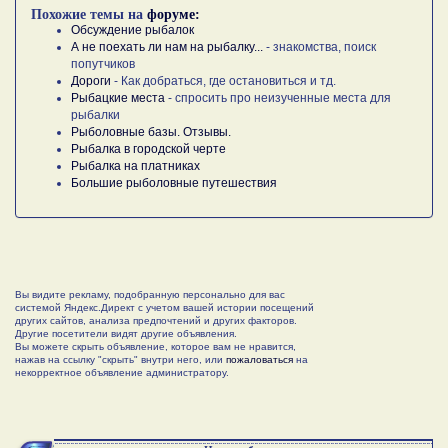
Похожие темы на
форуме:
Обсуждение рыбалок
А не поехать ли нам на рыбалку...
- знакомства, поиск
попутчиков
Дороги
- Как добраться, где остановиться и тд.
Рыбацкие места
- спросить про неизученные места для
рыбалки
Рыболовные базы. Отзывы.
Рыбалка в городской черте
Рыбалка на платниках
Большие рыболовные путешествия
Вы видите рекламу, подобранную персонально для вас
системой Яндекс.Директ с учетом вашей истории посещений
других сайтов, анализа предпочтений и других факторов.
Другие посетители видят другие объявления.
Вы можете скрыть объявление, которое вам не нравится,
нажав на ссылку "скрыть" внутри него, или
пожаловаться
на
некорректное объявление администратору.