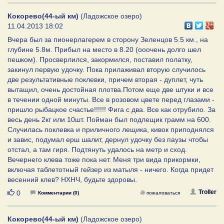
Кокорево(44-ый км)
(Ладожское озеро)
11.04.2013 18:02
Вчера был за пионерлагерем в сторону Зеленцов 5.5 км., на
глубине 5.8м. Прибыл на место в 8.20 (ооочень долго шел
пешком). Просверлился, закормился, поставил полатку,
закинул первую удочку. Пока прилаживал вторую случилось
две результативные поклевки, причем вторая - дуплет, чуть
вытащил, очень достойная плотва.Потом еще две штуки и все
в течении одной минуты. Все в розовом цвете перед глазами -
пришло рыбацкое счастье!!!!!! Фига с два. Все как отрубило. За
весь день 2кг или 10шт. Пойман был подлещик грамм на 600.
Случилась поклевка и приличного лещика, кивок приподнялся
и завис, подумал ерш шалит, дернул удочку без паузы чтобы
отстал, а там гиря. Подтянуть удалось на метр и сход.
Вечернего клева тоже пока нет. Меня три вида прикормки,
включая таблетотный гейзер из матыля - ничего. Когда придет
весенний клев? НХНЧ, будьте здоровы.
Нравится
Troller
0
Комментарии (0)
пожаловаться
Кокорево(44-ый км)
(Ладожское озеро)