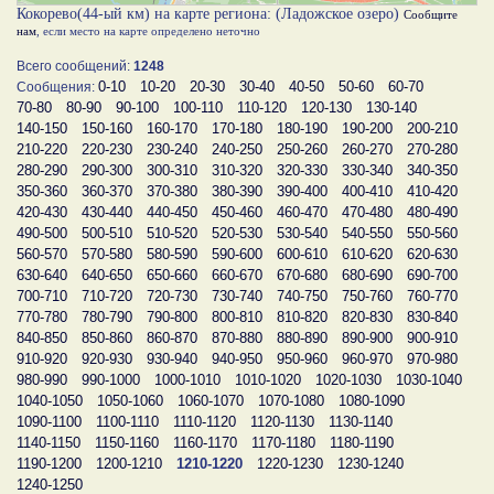
Кокорево(44-ый км) на карте региона: (Ладожское озеро)
Сообщите
нам
, если место на карте определено неточно
Всего сообщений:
1248
0-10
10-20
20-30
30-40
40-50
50-60
60-70
Сообщения:
70-80
80-90
90-100
100-110
110-120
120-130
130-140
140-150
150-160
160-170
170-180
180-190
190-200
200-210
210-220
220-230
230-240
240-250
250-260
260-270
270-280
280-290
290-300
300-310
310-320
320-330
330-340
340-350
350-360
360-370
370-380
380-390
390-400
400-410
410-420
420-430
430-440
440-450
450-460
460-470
470-480
480-490
490-500
500-510
510-520
520-530
530-540
540-550
550-560
560-570
570-580
580-590
590-600
600-610
610-620
620-630
630-640
640-650
650-660
660-670
670-680
680-690
690-700
700-710
710-720
720-730
730-740
740-750
750-760
760-770
770-780
780-790
790-800
800-810
810-820
820-830
830-840
840-850
850-860
860-870
870-880
880-890
890-900
900-910
910-920
920-930
930-940
940-950
950-960
960-970
970-980
980-990
990-1000
1000-1010
1010-1020
1020-1030
1030-1040
1040-1050
1050-1060
1060-1070
1070-1080
1080-1090
1090-1100
1100-1110
1110-1120
1120-1130
1130-1140
1140-1150
1150-1160
1160-1170
1170-1180
1180-1190
1190-1200
1200-1210
1210-1220
1220-1230
1230-1240
1240-1250