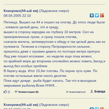
Кокорево(44-ый км)
(Ладожское озеро)
08.04.2005 22:10
Пятница. Вышел на 44 и пошел на плотву. До этого люди были
, клевало целый день, это в среду,
вышел в сторону кареджа на глубину 10 метров. Сел на
прикормленные лунки, и сразу пошла плотва,
сначала мелочь, затемкрупная к обеду и так целый день как из
пулемета. Течение в сторону Петрокрепости сильное ,
пришлось даже с грузами давать по полтора метра припуск.
Лед уже пошел иголками , но неделю еще пока можно,
по крайней мере до вторника сполкойно можно ловить.Заход и
выход без особых проблем.
В берегу вода. Итог 15,6кг плотвы. По окуню чуть хуже. По
плотве остальные взяли около десятки.
Пока идут дожди , рыба будет хапать. Так что в выходные
закрываем рыбалку.Всем НЧНХ...
Нравится
Борода
0
Комментарии (0)
пожаловаться
Кокорево(44-ый км)
(Ладожское озеро)