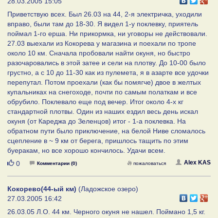
28.03.2005 15:05
Приветствую всех. Был 26.03 на 44, 2-я электричка, уходили
вправо, были там до 18-30. Я видел 1-у поклевку, приятель
поймал 1-го ерша. Ни прикормка, ни уговоры не действовали.
27.03 выехали из Кокорева у магазина и поехали по тропе
около 10 км. Сначала пробовали найти окуня, но быстро
разочаровались в этой затее и сели на плотву. До 10-00 было
грустно, а с 10 до 11-30 как из пулемета, я в азарте все удочки
перепутал. Потом проехали (как бы помягче) двое в желтых
купальниках на снегоходе, почти по самым полаткам и все
обрубило. Поклевало еще под вечер. Итог около 4-х кг
стандартной плотвы. Один из наших ездил весь день искал
окуня (от Кареджа до Зеленцов) итог - 1-а поклевка. На
обратном пути было приключение, на белой Ниве сломалось
сцепление в ~ 9 км от берега, пришлось тащить по этим
буеракам, но все хорошо кончилось. Удачи всем.
Нравится
Alex KAS
0
Комментарии (0)
пожаловаться
Кокорево(44-ый км)
(Ладожское озеро)
27.03.2005 16:42
26.03.05 Л.О. 44 км. Черного окуня не нашел. Поймано 1,5 кг.