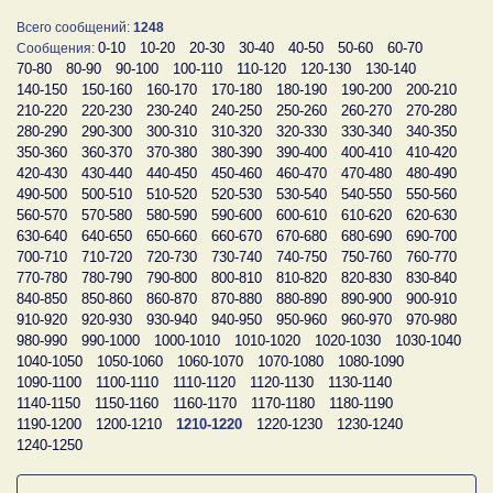
Всего сообщений:
1248
0-10
10-20
20-30
30-40
40-50
50-60
60-70
Сообщения:
70-80
80-90
90-100
100-110
110-120
120-130
130-140
140-150
150-160
160-170
170-180
180-190
190-200
200-210
210-220
220-230
230-240
240-250
250-260
260-270
270-280
280-290
290-300
300-310
310-320
320-330
330-340
340-350
350-360
360-370
370-380
380-390
390-400
400-410
410-420
420-430
430-440
440-450
450-460
460-470
470-480
480-490
490-500
500-510
510-520
520-530
530-540
540-550
550-560
560-570
570-580
580-590
590-600
600-610
610-620
620-630
630-640
640-650
650-660
660-670
670-680
680-690
690-700
700-710
710-720
720-730
730-740
740-750
750-760
760-770
770-780
780-790
790-800
800-810
810-820
820-830
830-840
840-850
850-860
860-870
870-880
880-890
890-900
900-910
910-920
920-930
930-940
940-950
950-960
960-970
970-980
980-990
990-1000
1000-1010
1010-1020
1020-1030
1030-1040
1040-1050
1050-1060
1060-1070
1070-1080
1080-1090
1090-1100
1100-1110
1110-1120
1120-1130
1130-1140
1140-1150
1150-1160
1160-1170
1170-1180
1180-1190
1190-1200
1200-1210
1210-1220
1220-1230
1230-1240
1240-1250