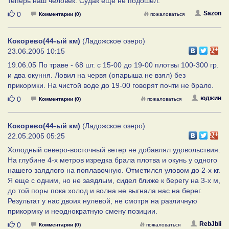
теперь наш человек. Судак еще не подошел.
Нравится
Sazon
0
Комментарии (0)
пожаловаться
Кокорево(44-ый км)
(Ладожское озеро)
23.06.2005 10:15
19.06.05 По траве - 68 шт. с 15-00 до 19-00 плотвы 100-300 гр.
и два окуння. Ловил на червя (опарыша не взял) без
прикормки. На чистой воде до 19-00 говорят почти не брало.
Нравится
юджин
0
Комментарии (0)
пожаловаться
Кокорево(44-ый км)
(Ладожское озеро)
22.05.2005 05:25
Холодный северо-восточный ветер не добавлял удовольствия.
На глубине 4-х метров изредка брала плотва и окунь у одного
нашего заядлого на поплавочную. Отметился уловом до 2-х кг.
Я еще с одним, но не заядлым, сидел ближе к берегу на 3-х м,
до той поры пока холод и волна не выгнала нас на берег.
Результат у нас двоих нулевой, не смотря на различную
прикормку и неоднократную смену позиции.
Нравится
RebJbli
0
Комментарии (0)
пожаловаться