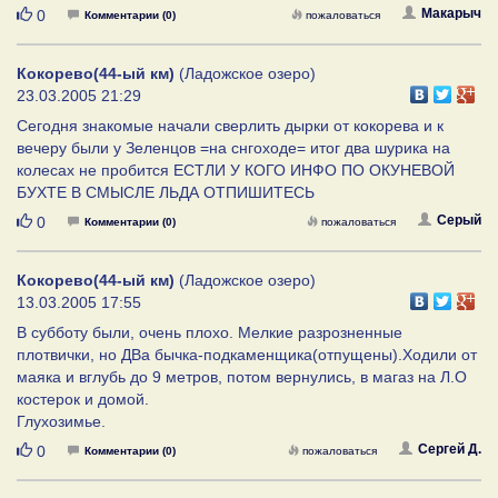
Нравится
Макарыч
0
Комментарии (0)
пожаловаться
Кокорево(44-ый км)
(Ладожское озеро)
23.03.2005 21:29
Сегодня знакомые начали сверлить дырки от кокорева и к
вечеру были у Зеленцов =на снгоходе= итог два шурика на
колесах не пробится ЕСТЛИ У КОГО ИНФО ПО ОКУНЕВОЙ
БУХТЕ В СМЫСЛЕ ЛЬДА ОТПИШИТЕСЬ
Нравится
Серый
0
Комментарии (0)
пожаловаться
Кокорево(44-ый км)
(Ладожское озеро)
13.03.2005 17:55
В субботу были, очень плохо. Мелкие разрозненные
плотвички, но ДВа бычка-подкаменщика(отпущены).Ходили от
маяка и вглубь до 9 метров, потом вернулись, в магаз на Л.О
костерок и домой.
Глухозимье.
Нравится
Сергей Д.
0
Комментарии (0)
пожаловаться