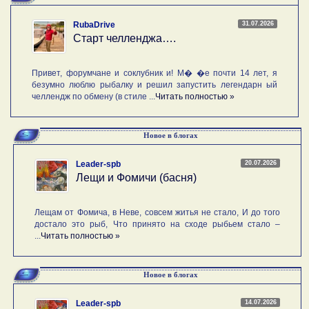
31.07.2026
RubaDrive
Старт челленджа….
Привет, форумчане и соклубник и! М� �е почти 14 лет, я
безумно люблю рыбалку и решил запустить легендарн ый
челлендж по обмену (в стиле ...
Читать полностью »
Новое в блогах
20.07.2026
Leader-spb
Лещи и Фомичи (басня)
Лещам от Фомича, в Неве, совсем житья не стало, И до того
достало это рыб, Что принято на сходе рыбьем стало –
...
Читать полностью »
Новое в блогах
14.07.2026
Leader-spb