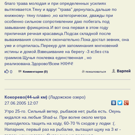
благо трава молодая и при определенных усилиях
вытягивается.Тяну и вдруг "трава" дернулась,дальше по
книжному- тяну плавно ,но категорически, дважды при
особенно сильном сопротивлении даю побегать под
завывание фрикциона.И вот она первая в этом году
приличная речная красавица.Подсак складной после
вываживания сложился окончательно.Пока достал зевник, она
уже и отцепилась.Перекур для запоминания мнгновений
истины и домой.Взвешивание на берегу -3 кг,без ста
граммов.Щучья поклевка единственная , но
реализована.Здорово!Всем НХНЧ!
Нравится
Варлей
0
Комментарии (0)
пожаловаться
Кокорево(44-ый км)
(Ладожское озеро)
27.06.2005 12:07
Утро 25-го. Сильный ветер, рыбаков нет, рыба есть. Окунь
кидался на любые Shad-ы. При волне около метра
приходилось тащить на ходу, 60-70 % сходов у лодки :(.
Напарник, первый раз на рыбалке, вытащил щуку на 3 кг -