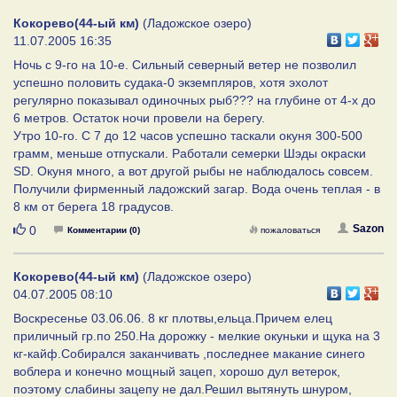
Кокорево(44-ый км)
(Ладожское озеро)
11.07.2005 16:35
Ночь с 9-го на 10-е. Сильный северный ветер не позволил
успешно половить судака-0 экземпляров, хотя эхолот
регулярно показывал одиночных рыб??? на глубине от 4-х до
6 метров. Остаток ночи провели на берегу.
Утро 10-го. С 7 до 12 часов успешно таскали окуня 300-500
грамм, меньше отпускали. Работали семерки Шэды окраски
SD. Окуня много, а вот другой рыбы не наблюдалось совсем.
Получили фирменный ладожский загар. Вода очень теплая - в
8 км от берега 18 градусов.
Нравится
Sazon
0
Комментарии (0)
пожаловаться
Кокорево(44-ый км)
(Ладожское озеро)
04.07.2005 08:10
Воскресенье 03.06.06. 8 кг плотвы,ельца.Причем елец
приличный гр.по 250.На дорожку - мелкие окуньки и щука на 3
кг-кайф.Собирался заканчивать ,последнее макание синего
воблера и конечно мощный зацеп, хорошо дул ветерок,
поэтому слабины зацепу не дал.Решил вытянуть шнуром,