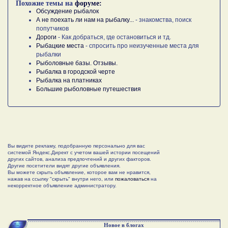
Похожие темы на
форуме:
Обсуждение рыбалок
А не поехать ли нам на рыбалку...
- знакомства, поиск
попутчиков
Дороги
- Как добраться, где остановиться и тд.
Рыбацкие места
- спросить про неизученные места для
рыбалки
Рыболовные базы. Отзывы.
Рыбалка в городской черте
Рыбалка на платниках
Большие рыболовные путешествия
Вы видите рекламу, подобранную персонально для вас
системой Яндекс.Директ с учетом вашей истории посещений
других сайтов, анализа предпочтений и других факторов.
Другие посетители видят другие объявления.
Вы можете скрыть объявление, которое вам не нравится,
нажав на ссылку "скрыть" внутри него, или
пожаловаться
на
некорректное объявление администратору.
Новое в блогах