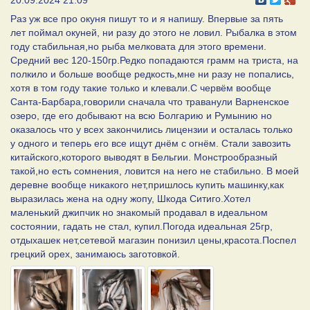
20.09.2024 21:09
Раз уж все про окуня пишут то и я напишу. Впервые за пять
лет поймал окуней, ни разу до этого не ловил. Рыбалка в этом
году стабильная,но рыба мелковата для этого времени.
Средний вес 120-150гр.Редко попадаются грамм на триста, на
полкило и больше вообще редкость,мне ни разу не попались,
хотя в том году такие только и клевали.С червём вообще
Санта-Барбара,говорили сначала что траванули Варненское
озеро, где его добывают на всю Болгарию и Румынию но
оказалось что у всех закончились лицензии и осталась только
у одного и теперь его все ищут днём с огнём. Стали завозить
китайского,которого выводят в Бельгии. Монстрообразный
такой,но есть сомнения, ловится на него не стабильно. В моей
деревне вообще никакого нет,пришлось купить машинку,как
выразилась жена на одну жопу, Шкода Ситиго.Хотел
маленький джипчик но знакомый продавал в идеальном
состоянии, гадать не стал, купил.Погода идеальная 25гр,
отдыхашек нет,сетевой магазин понизил цены,красота.Поспел
грецкий орех, занимаюсь заготовкой.