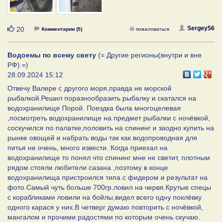
Нравится
Sergey56
20
Комментарии (5)
пожаловаться
Водоемы по всему свету
(= Другие регионы(внутри и вне
РФ) =)
28.09.2024 15:12
Отвечу Валере с другого моря,правда не морской
рыбалкой.Решил поразнообразить рыбалку и скатался на
водохранилище Порой. Поездка была многоцелевая
,посмотреть водохранилище на предмет рыбалки с ночёвкой,
соскучился по палатке,половить на спининг и заодно купить на
рынке овощей и набрать воды так как водопроводная для
питья не очень, много извести. Когда приехал на
водохранилище то понял что спининг мне не светит, плотным
рядом стояли любители сазана ,поэтому в конце
водохранилища пристроился типа с фидером и результат на
фото.Самый чуть больше 700гр.ловил на червя.Крутые спецы
с корабликами ловили на бойлы,видел всего одну поклёвку
одного карася у них.В четверг думаю повторить с ночёвкой,
мангалом и прочими радостями по которым очень скучаю.