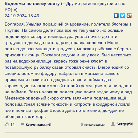
Водоемы по всему свету
(= Другие регионы(внутри и вне
РФ) =)
24.10.2024 15:46
Болгария. Унылая пора,очей очарование, полетели блогеры в
Якутию. На самом деле пока всё не так уныло ,но больше
недели дует север и температура упала ночью до пяти
градусов а днем до пятнадцати, правда солнечно.Море
остыло до восемнадцати градусов, морская рыбалка с берега
приходит к концу. Поклёвки редкие и не у всех. Был несколько
раз на водохранилище, карась тоже реже клюёт, в
позапрошлую рыбалку сазан оторвал снасть. Вчера ездил со
специалистом по фидеру, набрал он в магазине всякого
прикорма и наживки на двадцать евро и поймал два
карася,один килограммовый второй грамм триста, я ни одного
не поймал. Зато наловили подлещика почти ведро,чему я рад.
Медвежонок водный скоро спать заляжет а подлещика ещё
половим.Узнал всякие тонкости и хитрости в фидерной ловли
где я полный профан.Второй день потепление, дождей не
обещают как и жары.
Нравится
Sergey56
11
Комментарии (6)
пожаловаться