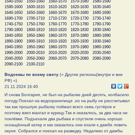
1540-1550
1550-1560
1560-1570
1570-1580
1580-1590
1590-1600
1600-1610
1610-1620
1620-1630
1630-1640
1640-1650
1650-1660
1660-1670
1670-1680
1680-1690
1690-1700
1700-1710
1710-1720
1720-1730
1730-1740
1740-1750
1750-1760
1760-1770
1770-1780
1780-1790
1790-1800
1800-1810
1810-1820
1820-1830
1830-1840
1840-1850
1850-1860
1860-1870
1870-1880
1880-1890
1890-1900
1900-1910
1910-1920
1920-1930
1930-1940
1940-1950
1950-1960
1960-1970
1970-1980
1980-1990
1990-2000
2000-2010
2010-2020
2020-2030
2030-2040
2040-2050
2050-2060
2060-2070
2070-2080
2080-2090
2090-2100
2100-2110
Водоемы по всему свету
(= Другие регионы(внутри и вне
РФ) =)
21.11.2024 16:40
И снова Болгария, не был на рыбалке дней десять, колбасило
погоду.Поехал на водохранилище ,но на рыбу не рассчитывал
так как прошлую рыбалку поймал всего семь густёрок и
поэтому взял мангал и курицу.Так и оказалось, за два часа ни
поклёвки. Подъехали два рыбака и спустили очень хорошо
оснащённый катер и как оказалось они ехали к дамбе ловить
окуня. Собрался и поехал на разведку. Недалеко от дамбы