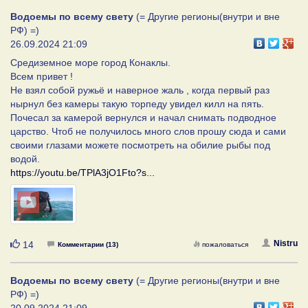
Водоемы по всему свету
(= Другие регионы(внутри и вне
РФ) =)
26.09.2024 21:09
Средиземное море город Конаклы.
Всем привет !
Не взял собой ружьё и наверное жаль , когда первый раз
нырнул без камеры такую торпеду увидел килл на пять.
Почесал за камерой вернулся и начал снимать подводное
царство. Чтоб не получилось много слов прошу сюда и сами
своими глазами можете посмотреть на обилие рыбы под
водой.
https://youtu.be/TPlA3jO1Fto?s...
Нравится
Nistru
14
Комментарии (13)
пожаловаться
Водоемы по всему свету
(= Другие регионы(внутри и вне
РФ) =)