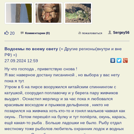
Нравится
Sergey56
20
Комментарии (0)
пожаловаться
Водоемы по всему свету
(= Другие регионы(внутри и вне
РФ) =)
27.09.2024 12:59
Ну что господа , приветствую снова !
Я вас наверное достану писаниной , но выбора у вас нету
пока я тут.
Утром в 6 на пирсе вооружился китайским спиннингом с
катушкой, соорудил поплавочку и у берега пару живчиков
выудил . Оснастил жерлицу и за час пока я любовался
красивым восходом и прыжков дельфинов , никто не
позарился на живчика хоть кто-то и гонял мальков чавкая как
окунь . Потом перешёл на булку и тут попёрла, окунь, карась,
ещё какая-то рыба . Больше ладошки не было. Рыбу отдал
местному тоже рыболов любитель охранник лодок и водных