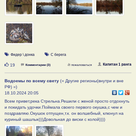
Фидер \ донка
С берега
Нравится
Капитан 1 ранга
19
Комментарии (3)
пожаловаться
Водоемы по всему свету
(= Другие регионы(внутри и вне
РФ) =)
18.10.2024 20:05
Всем привет,река Стрельна.Решили с женой просто отдохнуть
и покидать удочки.Поймала своего первого окушка,с чем и
поздравляю.Окушок отпущен,т.к. он волшебный, клюнул на
куриный шашлык)))Довольная до виски с колой))))