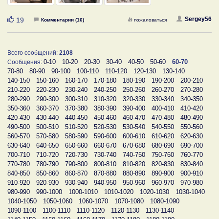
Нравится
Sergey56
19
Комментарии (16)
пожаловаться
Всего сообщений:
2108
0-10
10-20
20-30
30-40
40-50
50-60
60-70
Сообщения:
70-80
80-90
90-100
100-110
110-120
120-130
130-140
140-150
150-160
160-170
170-180
180-190
190-200
200-210
210-220
220-230
230-240
240-250
250-260
260-270
270-280
280-290
290-300
300-310
310-320
320-330
330-340
340-350
350-360
360-370
370-380
380-390
390-400
400-410
410-420
420-430
430-440
440-450
450-460
460-470
470-480
480-490
490-500
500-510
510-520
520-530
530-540
540-550
550-560
560-570
570-580
580-590
590-600
600-610
610-620
620-630
630-640
640-650
650-660
660-670
670-680
680-690
690-700
700-710
710-720
720-730
730-740
740-750
750-760
760-770
770-780
780-790
790-800
800-810
810-820
820-830
830-840
840-850
850-860
860-870
870-880
880-890
890-900
900-910
910-920
920-930
930-940
940-950
950-960
960-970
970-980
980-990
990-1000
1000-1010
1010-1020
1020-1030
1030-1040
1040-1050
1050-1060
1060-1070
1070-1080
1080-1090
1090-1100
1100-1110
1110-1120
1120-1130
1130-1140