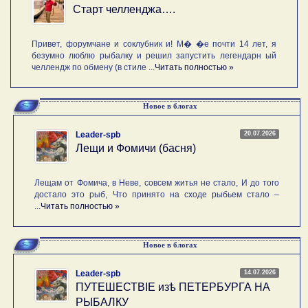
Старт челленджа….
Привет, форумчане и соклубник и! М� �е почти 14 лет, я
безумно люблю рыбалку и решил запустить легендарн ый
челлендж по обмену (в стиле ...
Читать полностью »
Новое в блогах
20.07.2026
Leader-spb
Лещи и Фомичи (басня)
Лещам от Фомича, в Неве, совсем житья не стало, И до того
достало это рыб, Что принято на сходе рыбьем стало –
...
Читать полностью »
Новое в блогах
14.07.2026
Leader-spb
ПУТЕШЕСТВIE изѣ ПЕТЕРБУРГА НА
РЫБАЛКУ