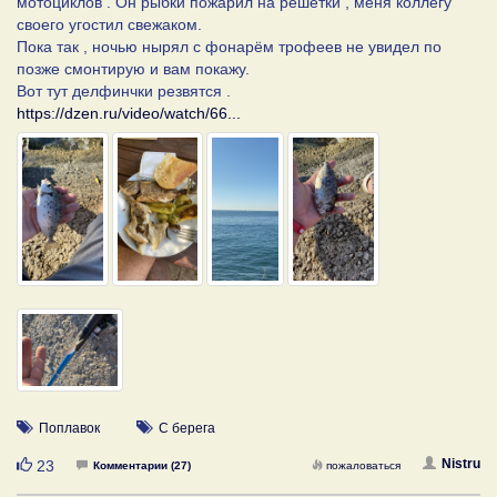
мотоциклов . Он рыбки пожарил на решётки , меня коллегу
своего угостил свежаком.
Пока так , ночью нырял с фонарём трофеев не увидел по
позже смонтирую и вам покажу.
Вот тут делфинчки резвятся .
https://dzen.ru/video/watch/66...
Поплавок
С берега
Нравится
Nistru
23
Комментарии (27)
пожаловаться