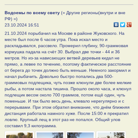
Водоемы по всему свету
(= Другие регионы(внутри и вне
РФ) =)
23.10.2024 16:51
21.10.2024 порыбачил на Москве в районе Жуковского. На
месте был после 6 часов утра. Пока искал место и
раскладывался, рассвело. Промерил глубину, 90-граммовая
кормушка падала на счёт 30. Выбрал две точки - 44 и 36
метров. Но из-за нависающих ветвей деревьев кидал не
прямо, а левее по течению, поэтому фактическое расстояние
от берега до точек должно быть меньше. Немного закормил и
начал рыбачить. Довольно быстро попались два 500-
граммовых подлещика, чуть позже клюнули две более мелкие
рыбы, а потом настала тишина. Прошло около часа, и клюнул
подлещик весом около 700 граммов, потом ещё один, чуть
поменьше. И так было весь день, клевало нерегулярно и с
перерывами. При этом обратил внимание, что днëм ближняя
дистанция работала намного хуже. После 15:00 я прекратил
ловлю. Крупный лещ в этот раз не попался. Общий улов
составил 9,3 килограмма.