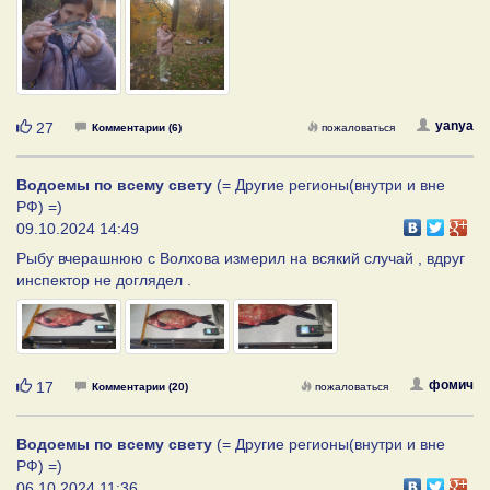
Нравится
yanya
27
Комментарии (6)
пожаловаться
Водоемы по всему свету
(= Другие регионы(внутри и вне
РФ) =)
09.10.2024 14:49
Рыбу вчерашнюю с Волхова измерил на всякий случай , вдруг
инспектор не доглядел .
Нравится
фомич
17
Комментарии (20)
пожаловаться
Водоемы по всему свету
(= Другие регионы(внутри и вне
РФ) =)
06.10.2024 11:36