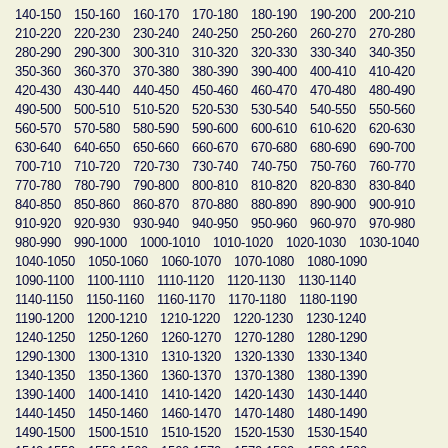
140-150
150-160
160-170
170-180
180-190
190-200
200-210
210-220
220-230
230-240
240-250
250-260
260-270
270-280
280-290
290-300
300-310
310-320
320-330
330-340
340-350
350-360
360-370
370-380
380-390
390-400
400-410
410-420
420-430
430-440
440-450
450-460
460-470
470-480
480-490
490-500
500-510
510-520
520-530
530-540
540-550
550-560
560-570
570-580
580-590
590-600
600-610
610-620
620-630
630-640
640-650
650-660
660-670
670-680
680-690
690-700
700-710
710-720
720-730
730-740
740-750
750-760
760-770
770-780
780-790
790-800
800-810
810-820
820-830
830-840
840-850
850-860
860-870
870-880
880-890
890-900
900-910
910-920
920-930
930-940
940-950
950-960
960-970
970-980
980-990
990-1000
1000-1010
1010-1020
1020-1030
1030-1040
1040-1050
1050-1060
1060-1070
1070-1080
1080-1090
1090-1100
1100-1110
1110-1120
1120-1130
1130-1140
1140-1150
1150-1160
1160-1170
1170-1180
1180-1190
1190-1200
1200-1210
1210-1220
1220-1230
1230-1240
1240-1250
1250-1260
1260-1270
1270-1280
1280-1290
1290-1300
1300-1310
1310-1320
1320-1330
1330-1340
1340-1350
1350-1360
1360-1370
1370-1380
1380-1390
1390-1400
1400-1410
1410-1420
1420-1430
1430-1440
1440-1450
1450-1460
1460-1470
1470-1480
1480-1490
1490-1500
1500-1510
1510-1520
1520-1530
1530-1540