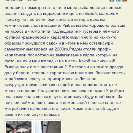
Болгария, несмотря на то что в море рыба ловится неплохо
решил съездить на водохранилище с ночёвкой, мангалом,
Палатку не поставил ,был сильный ветер а палатка
кемпинговая,спал в машине. Рыбаклевала хорошоно больше
не карась а что-то типа подлещика или густеры и немного
крупной краснопёрки и карасяПоймал много но каким-то
образом прохудился садок и в итоге в нём осталисьтри
самыхкрупных карася на 2200гр.Рядом стояли профи
карпятники,посмотрел на вываживание карпа который на
фото, на их и мой взгляд кг на шесть. Какой он сильный!
Вываживали его с расстояния 215метров и он такого дрозда
дал у берега, теперь я карпятников понимаю. Завозят снасть
корабликом, сразу же прикармливают.Ловят на
кукурузу,которую заливают водой и она должна стоять не
меньше недели. Получается дико вонючая и едкая.У рыбака
она замочена с весны,я чутка стрельнул,буду пробовать. За
ночь он поймал ещё такого и поменьше.А я ночью спал как
мог,рыбачил на червя а его ночью моментально объедали
раки,я их три штуки поймал.