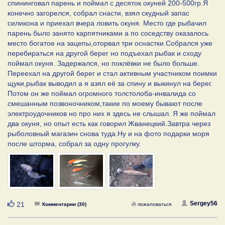
спининговал парень и поймал с десяток окуней 200-500гр.Я
конечно загорелся, собрал снасти, взял скудный запас
силикона и приехал вчера ловить окуня. Место где рыбачил
парень было занято карпятниками а по соседству оказалось
место богатое на зацепы,оторвал три оснастки.Собрался уже
перебираться на другой берег но подъехал рыбак и сходу
поймал окуня. Задержался, но поклёвки не было больше.
Переехал на другой берег и стал активным участником поимки
щуки,рыбак выводил а я азял её за спину и выкинул на берег.
Потом он же поймал огромного толстолоба-инвалида со
смешанным позвоночником,такие по моему бывают после
электроудочников но про них я здесь не слышал. Я же поймал
два окуня, но опыт есть как говорил Жванецкий.Завтра через
рыболовный магазин снова туда.Ну и на фото подарки моря
после шторма, собрал за одну прогулку.
Нравится
Sergey56
21
Комментарии (30)
пожаловаться