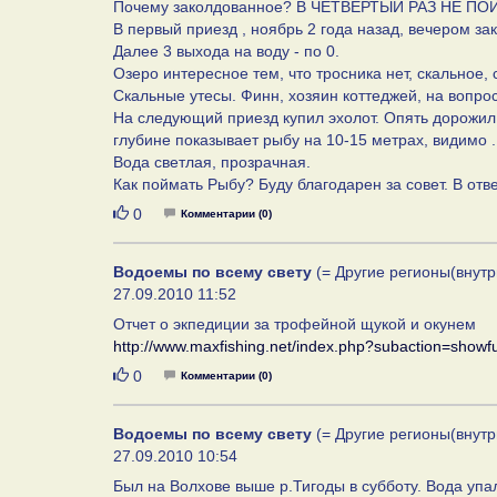
Почему заколдованное? В ЧЕТВЕРТЫЙ РАЗ НЕ 
В первый приезд , ноябрь 2 года назад, вечером з
Далее 3 выхода на воду - по 0.
Озеро интересное тем, что тросника нет, скальное,
Скальные утесы. Финн, хозяин коттеджей, на вопр
На следующий приезд купил эхолот. Опять дорожил, 
глубине показывает рыбу на 10-15 метрах, видимо .
Вода светлая, прозрачная.
Как поймать Рыбу? Буду благодарен за совет. В отве
Нравится
0
Комментарии (0)
Водоемы по всему свету
(= Другие регионы(внутр
27.09.2010 11:52
Отчет о экпедиции за трофейной щукой и окунем
http://www.maxfishing.net/index.php?subaction=show
Нравится
0
Комментарии (0)
Водоемы по всему свету
(= Другие регионы(внутр
27.09.2010 10:54
Был на Волхове выше р.Тигоды в субботу. Вода упал