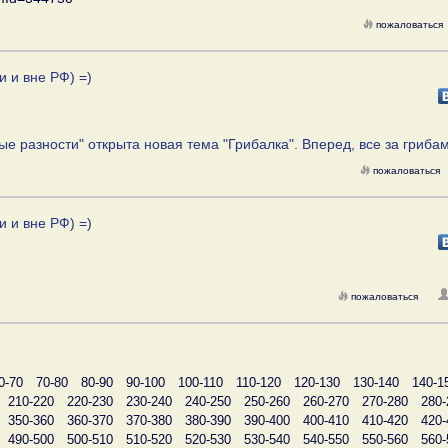
пожаловаться
и и вне РФ) =)
е разности" открыта новая тема "Грибалка". Вперед, все за гриба
пожаловаться
и и вне РФ) =)
пожаловаться
0-70
70-80
80-90
90-100
100-110
110-120
120-130
130-140
140-1
210-220
220-230
230-240
240-250
250-260
260-270
270-280
280-
350-360
360-370
370-380
380-390
390-400
400-410
410-420
420-
490-500
500-510
510-520
520-530
530-540
540-550
550-560
560-