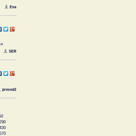
Esa
ми
SER
provod2
50
290
430
570