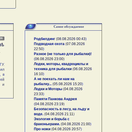
Самое обсуждаемое
026
Родбилдинг
(
08.08.2026 00:43
)
Подводная охота
(
07.08.2026
зѣ
22:50
)
А
Разное (не только для рыбалки)!
(
06.08.2026 23:00
)
Лодки, моторы, квадроциклы и
У.
техника для рыбалки
(
06.08.2026
ил
16:10
)
, в
А не поехать ли нам на
ей
рыбалку...
(
05.08.2026 15:20
)
и и
Лодки и Моторы
(
04.08.2026
23:33
)
Памяти Панкова Андрея
(
04.08.2026 23:19
)
Безопасность в лесу, на льду и
воде.
(
04.08.2026 21:11
)
Экология и борьба с
браконьерами.
(
04.08.2026 21:00
)
Про ножи
(
04.08.2026 20:57
)