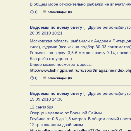
В общем море относительно рыбалки не впечатлило
Нравится
0
Комментарии (0)
Водоемы по всему свету
(= Другие регионы(внутр
20.09.2010 10:21
Московская область, рыбачили с Андреем Питерцо
кило), судачки (все как на подбор 30-33 сантиметра
Рельеф - на верху -3,5-6 метров, внизу 9-14, поклев
Вся рыба отпущена :)
Видео можно посмотреть здесь:
http://www.fishingplanet.ru/ru/sport/magazine/index.p
Нравится
0
Комментарии (0)
Водоемы по всему свету
(= Другие регионы(внутр
15.09.2010 14:36
12 сентября
Озерцо недалеко от Большой Саймы.
Глубина от 0,5 до 1,5 метров. В общем самый насто
12 гр с впаяным двойником.
http://gallery.fisher.spb.ru/gallery212/main.php?g2_i