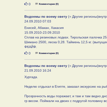
Нравится
0
Комментарии (0)
Водоемы по всему свету
(= Другие регионы(внутр
24.09.2010 07:03
Енисей, Абакан, Хакасия
15.09.2010-23.09.2010
Сплав на резиновых лодках. Тирольская палочка 25 
Шимано 2500, леска 0,28. Таймень 12,5 кг. (выпуще
ФКАЙФ.
Нравится
0
Комментарии (0)
Водоемы по всему свету
(= Другие регионы(внутр
21.09.2010 16:24
Хургада.
Неделю отдыхал в Египте, заказал экскурсию на рыб
Прозрачность воды поражает, и там и там видно дн
гр весом. Поймали на двоих с подругой половину вс