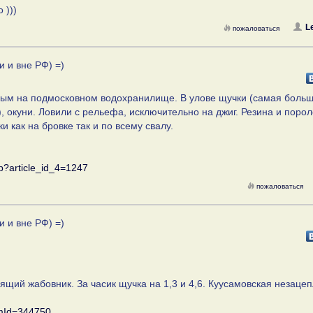
 )))
L
пожаловаться
и и вне РФ) =)
вым на подмосковном водохранилище. В улове щучки (самая больш
), окуни. Ловили с рельефа, исключительно на джиг. Резина и порол
ки как на бровке так и по всему свалу.
hp?article_id_4=1247
пожаловаться
и и вне РФ) =)
ящий жабовник. За часик щучка на 1,3 и 4,6. Куусамовская незаце
temId=344750