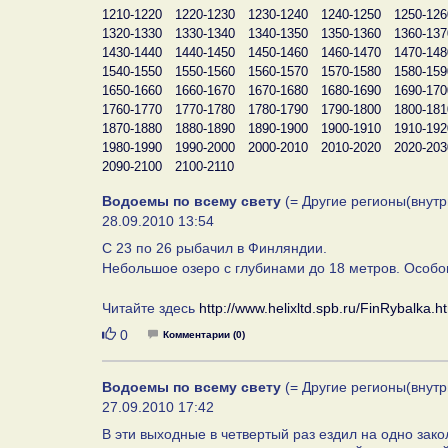
1210-1220
1220-1230
1230-1240
1240-1250
1250-126
1320-1330
1330-1340
1340-1350
1350-1360
1360-137
1430-1440
1440-1450
1450-1460
1460-1470
1470-148
1540-1550
1550-1560
1560-1570
1570-1580
1580-159
1650-1660
1660-1670
1670-1680
1680-1690
1690-170
1760-1770
1770-1780
1780-1790
1790-1800
1800-181
1870-1880
1880-1890
1890-1900
1900-1910
1910-192
1980-1990
1990-2000
2000-2010
2010-2020
2020-203
2090-2100
2100-2110
Водоемы по всему свету
(= Другие регионы(внутр
28.09.2010 13:54
С 23 по 26 рыбачил в Финляндии.
Небольшое озеро с глубинами до 18 метров. Особо
Читайте здесь
http://www.helixltd.spb.ru/FinRybalka.h
Нравится
0
Комментарии (0)
Водоемы по всему свету
(= Другие регионы(внутр
27.09.2010 17:42
В эти выходные в четвертый раз ездил на одно зак