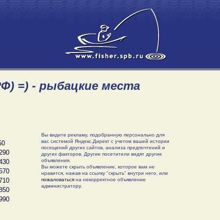
Ф) =) - рыбацкие места
Вы видите рекламу, подобранную персонально для
вас системой Яндекс.Директ с учетом вашей истории
50
посещений других сайтов, анализа предпочтений и
290
других факторов. Другие посетители видят другие
объявления.
430
Вы можете скрыть объявление, которое вам не
570
нравится, нажав на ссылку "скрыть" внутри него, или
710
пожаловаться
на некорректное объявление
администратору.
850
990