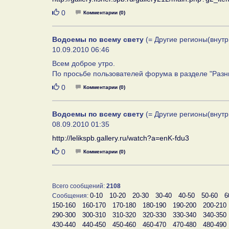
Нравится
0
Комментарии (0)
Водоемы по всему свету
(= Другие регионы(внутр
10.09.2010 06:46
Всем доброе утро.
По просьбе пользователей форума в разделе "Разны
Нравится
0
Комментарии (0)
Водоемы по всему свету
(= Другие регионы(внутр
08.09.2010 01:35
http://lelikspb.gallery.ru/watch?a=enK-fdu3
Нравится
0
Комментарии (0)
Всего сообщений:
2108
0-10
10-20
20-30
30-40
40-50
50-60
6
Сообщения:
150-160
160-170
170-180
180-190
190-200
200-210
290-300
300-310
310-320
320-330
330-340
340-350
430-440
440-450
450-460
460-470
470-480
480-490