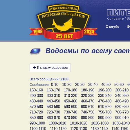
О клубе
Ф
Водоемы по всему свет
К списку водоемов
Всего сообщений:
2108
0-10
10-20
20-30
30-40
40-50
50-60
6
Сообщения:
150-160
160-170
170-180
180-190
190-200
200-210
290-300
300-310
310-320
320-330
330-340
340-350
430-440
440-450
450-460
460-470
470-480
480-490
570-580
580-590
590-600
600-610
610-620
620-630
710-720
720-730
730-740
740-750
750-760
760-770
850-860
860-870
870-880
880-890
890-900
900-910
990-1000
1000-1010
1010-1020
1020-1030
1030-1040
1100-1110
1110-1120
1120-1130
1130-1140
1140-1150