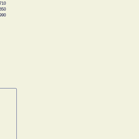
710
850
990