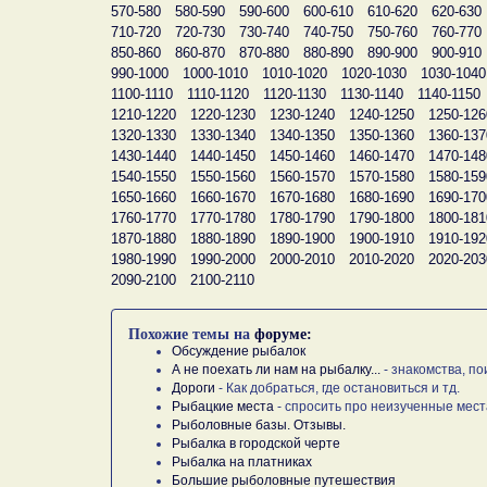
570-580
580-590
590-600
600-610
610-620
620-630
710-720
720-730
730-740
740-750
750-760
760-770
850-860
860-870
870-880
880-890
890-900
900-910
990-1000
1000-1010
1010-1020
1020-1030
1030-1040
1100-1110
1110-1120
1120-1130
1130-1140
1140-1150
1210-1220
1220-1230
1230-1240
1240-1250
1250-126
1320-1330
1330-1340
1340-1350
1350-1360
1360-137
1430-1440
1440-1450
1450-1460
1460-1470
1470-148
1540-1550
1550-1560
1560-1570
1570-1580
1580-159
1650-1660
1660-1670
1670-1680
1680-1690
1690-170
1760-1770
1770-1780
1780-1790
1790-1800
1800-181
1870-1880
1880-1890
1890-1900
1900-1910
1910-192
1980-1990
1990-2000
2000-2010
2010-2020
2020-203
2090-2100
2100-2110
Похожие темы на
форуме:
Обсуждение рыбалок
А не поехать ли нам на рыбалку...
- знакомства, по
Дороги
- Как добраться, где остановиться и тд.
Рыбацкие места
- спросить про неизученные мест
Рыболовные базы. Отзывы.
Рыбалка в городской черте
Рыбалка на платниках
Большие рыболовные путешествия