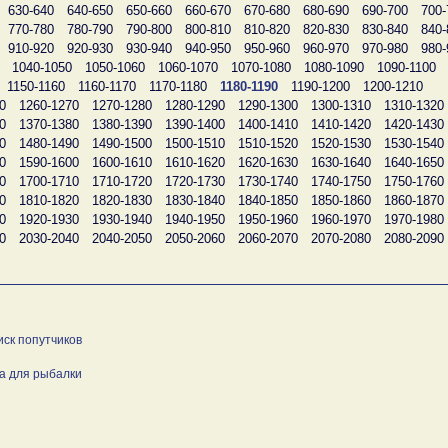
630-640
640-650
650-660
660-670
670-680
680-690
690-700
700-
770-780
780-790
790-800
800-810
810-820
820-830
830-840
840-
910-920
920-930
930-940
940-950
950-960
960-970
970-980
980-
1040-1050
1050-1060
1060-1070
1070-1080
1080-1090
1090-1100
1150-1160
1160-1170
1170-1180
1180-1190
1190-1200
1200-1210
0
1260-1270
1270-1280
1280-1290
1290-1300
1300-1310
1310-1320
0
1370-1380
1380-1390
1390-1400
1400-1410
1410-1420
1420-1430
0
1480-1490
1490-1500
1500-1510
1510-1520
1520-1530
1530-1540
0
1590-1600
1600-1610
1610-1620
1620-1630
1630-1640
1640-1650
0
1700-1710
1710-1720
1720-1730
1730-1740
1740-1750
1750-1760
0
1810-1820
1820-1830
1830-1840
1840-1850
1850-1860
1860-1870
0
1920-1930
1930-1940
1940-1950
1950-1960
1960-1970
1970-1980
0
2030-2040
2040-2050
2050-2060
2060-2070
2070-2080
2080-2090
иск попутчиков
а для рыбалки