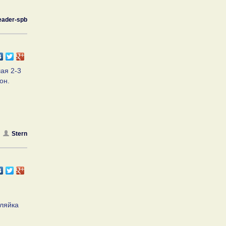
eader-spb
ая 2-3
он.
Stern
пляйка