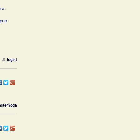
им.
ров.
logist
sterYoda