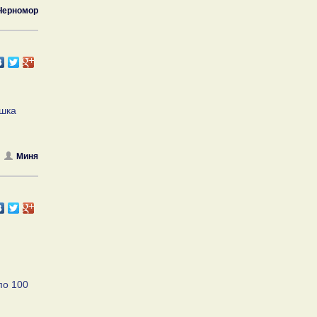
Черномор
ушка
Миня
по 100