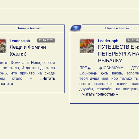
Новое в блогах
Новое в блогах
20.07.2026
14.07.2
Leader-spb
Leader-spb
Лещи и Фомичи
ПУТЕШЕСТВIE и
(басня)
ПЕТЕРБУРГА Н
РЫБАЛКУ
м от Фомича, в Неве, совсем
я не стало, И до того достало
ПРЕ� �ЮБИМОМУ ДРУГ
рыб, Что принято на сходе
Собира� �сь вновь, вспомн
ьем стало – ...
Читать
тебя душа моя, ибо только ты
остью »
своем возвеличи вании наш
дружбы, способен на поступк
...
Читать полностью »