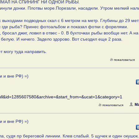
ПОЙМАЛ НА СПИНИНГ НИ ОДНОЙ РЫБЫ.
акинули донки. Плотвы море.Порезали, насадили. Утром мелкий нал
 с выходами подводных скал с 6 метром на метр. Глубины до 29 мет
ос где рыба? Принес фотоальбом и показал фотки с форелями.
бросал джиг, ловил в отвес - 0. В бухточках рыбы вообще нет. А на
 белую. И ничего. Задело здорово. Вот съездил еще 2 раза.
т могу туда направить.
пожаловаться
и и вне РФ) =)
full&id=1285607580&archive=&start_from=&ucat=1&category=1
Ma
пожаловаться
и и вне РФ) =)
а, судя пр береговой линиии. Клев слабый. 5 щучек и один окушок.