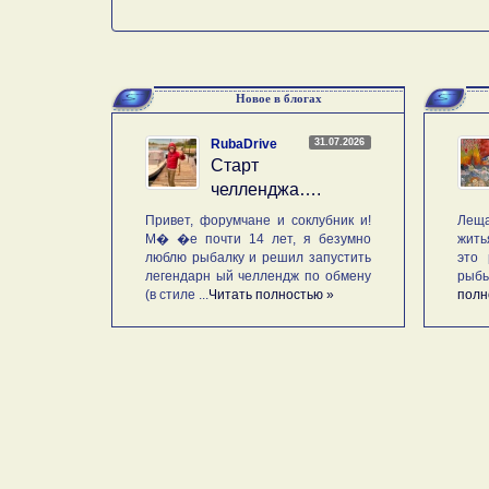
Новое в блогах
31.07.2026
RubaDrive
Старт
челленджа….
Привет, форумчане и соклубник и!
Леща
М� �е почти 14 лет, я безумно
жить
люблю рыбалку и решил запустить
это 
легендарн ый челлендж по обмену
рыб
(в стиле ...
Читать полностью »
полн