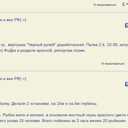
пожаловаться
и и вне РФ) =)
гр., вертушка "Черный ручей" доработанная. Палка 2,4, 10-30, кат
н) ФоДка в разделе красной, репортаж позже.
пожаловаться
и и вне РФ) =)
алку. Делали 2 остановки, на 15м и на 6м глубины.
о. Рыбок мало и мелкие, в основном местный окунь красного цвета 
его улова 15 человек. Всего поймано за 3 часа менее 20 рыбешек.