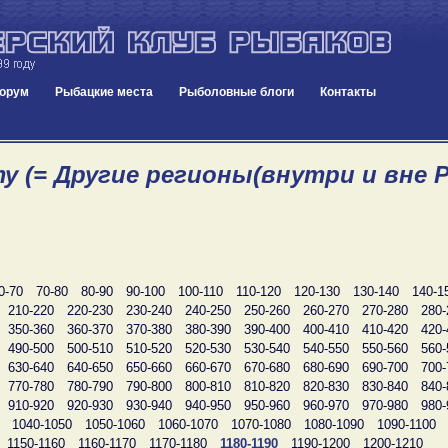
орум
Рыбацкие места
Рыболовные блоги
Контакты
у (= Другие регионы(внутри и вне Р
0-70
70-80
80-90
90-100
100-110
110-120
120-130
130-140
140-1
210-220
220-230
230-240
240-250
250-260
260-270
270-280
280-
350-360
360-370
370-380
380-390
390-400
400-410
410-420
420-
490-500
500-510
510-520
520-530
530-540
540-550
550-560
560-
630-640
640-650
650-660
660-670
670-680
680-690
690-700
700-
770-780
780-790
790-800
800-810
810-820
820-830
830-840
840-
910-920
920-930
930-940
940-950
950-960
960-970
970-980
980-
1040-1050
1050-1060
1060-1070
1070-1080
1080-1090
1090-1100
1150-1160
1160-1170
1170-1180
1180-1190
1190-1200
1200-1210