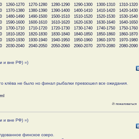
0
1260-1270
1270-1280
1280-1290
1290-1300
1300-1310
1310-1320
0
1370-1380
1380-1390
1390-1400
1400-1410
1410-1420
1420-1430
0
1480-1490
1490-1500
1500-1510
1510-1520
1520-1530
1530-1540
0
1590-1600
1600-1610
1610-1620
1620-1630
1630-1640
1640-1650
0
1700-1710
1710-1720
1720-1730
1730-1740
1740-1750
1750-1760
0
1810-1820
1820-1830
1830-1840
1840-1850
1850-1860
1860-1870
0
1920-1930
1930-1940
1940-1950
1950-1960
1960-1970
1970-1980
0
2030-2040
2040-2050
2050-2060
2060-2070
2070-2080
2080-2090
и и вне РФ) =)
го клёва не было но финал рыбалки превзошел все ожидания.
tml
пожаловаться
и и вне РФ) =)
олдованное финское озеро.