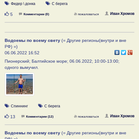
Фидер \ донка
С берега
Нравится
Иван Хромов
5
Комментарии (0)
пожаловаться
Водоемы по всему свету
(= Другие регионы(внутри и вне
РФ) =)
06.06.2022 16:52
Пионерский; Балтийское море; 06.06.2022; 10:00-13:00;
одного вымучил.
Спиннинг
С берега
Нравится
Иван Хромов
13
Комментарии (12)
пожаловаться
Водоемы по всему свету
(= Другие регионы(внутри и вне
РФ) =)