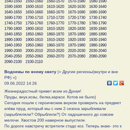
1540-1550
1550-1560
1560-1570
1570-1580
1580-1590
1590-1600
1600-1610
1610-1620
1620-1630
1630-1640
1640-1650
1650-1660
1660-1670
1670-1680
1680-1690
1690-1700
1700-1710
1710-1720
1720-1730
1730-1740
1740-1750
1750-1760
1760-1770
1770-1780
1780-1790
1790-1800
1800-1810
1810-1820
1820-1830
1830-1840
1840-1850
1850-1860
1860-1870
1870-1880
1880-1890
1890-1900
1900-1910
1910-1920
1920-1930
1930-1940
1940-1950
1950-1960
1960-1970
1970-1980
1980-1990
1990-2000
2000-2010
2010-2020
2020-2030
2030-2040
2040-2050
2050-2060
2060-2070
2070-2080
2080-2090
2090-2100
2100-2110
Водоемы по всему свету
(= Другие регионы(внутри и вне
РФ) =)
09.06.2022 14:26
Жизнерадостный привет всем из Дуная!
Пруды, внук,козы, белка,караси. Котов не было)
Сегодня пошли с героическим внуком проверить на предмет
клёва пруд, который мы с ним 2 сезона зарыбливали
(зарыбляляли? Обрыбляли?) От ладошечного до совсем
мелочи. Хвостов 200 наверное выпустили.
По дороге навстречу встретили стадо коз. Теперь знаю- это к