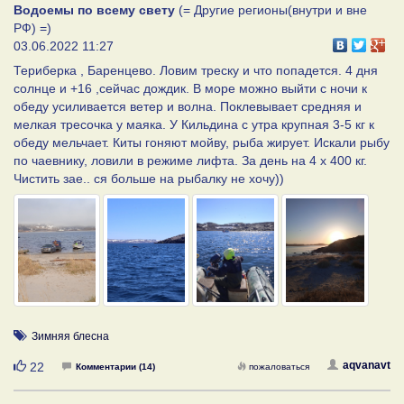
Водоемы по всему свету
(= Другие регионы(внутри и вне
РФ) =)
03.06.2022 11:27
Териберка , Баренцево. Ловим треску и что попадется. 4 дня
солнце и +16 ,сейчас дождик. В море можно выйти с ночи к
обеду усиливается ветер и волна. Поклевывает средняя и
мелкая тресочка у маяка. У Кильдина с утра крупная 3-5 кг к
обеду мельчает. Киты гоняют мойву, рыба жирует. Искали рыбу
по чаевнику, ловили в режиме лифта. За день на 4 х 400 кг.
Чистить зае.. ся больше на рыбалку не хочу))
Зимняя блесна
Нравится
aqvanavt
22
Комментарии (14)
пожаловаться