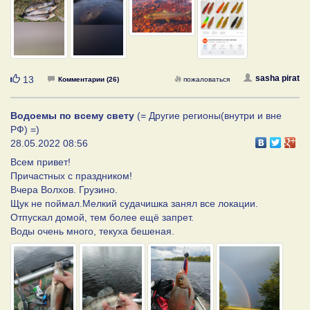
Нравится
sasha pirat
13
Комментарии (26)
пожаловаться
Водоемы по всему свету
(= Другие регионы(внутри и вне
РФ) =)
28.05.2022 08:56
Всем привет!
Причастных с праздником!
Вчера Волхов. Грузино.
Щук не поймал.Мелкий судачишка занял все локации.
Отпускал домой, тем более ещё запрет.
Воды очень много, текуха бешеная.