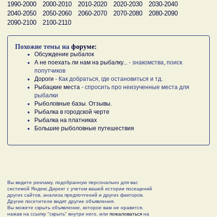
1990-2000
2000-2010
2010-2020
2020-2030
2030-2040
2040-2050
2050-2060
2060-2070
2070-2080
2080-2090
2090-2100
2100-2110
Похожие темы на
форуме:
Обсуждение рыбалок
А не поехать ли нам на рыбалку...
- знакомства, поиск
попутчиков
Дороги
- Как добраться, где остановиться и тд.
Рыбацкие места
- спросить про неизученные места для
рыбалки
Рыболовные базы. Отзывы.
Рыбалка в городской черте
Рыбалка на платниках
Большие рыболовные путешествия
Вы видите рекламу, подобранную персонально для вас
системой Яндекс.Директ с учетом вашей истории посещений
других сайтов, анализа предпочтений и других факторов.
Другие посетители видят другие объявления.
Вы можете скрыть объявление, которое вам не нравится,
нажав на ссылку "скрыть" внутри него, или
пожаловаться
на