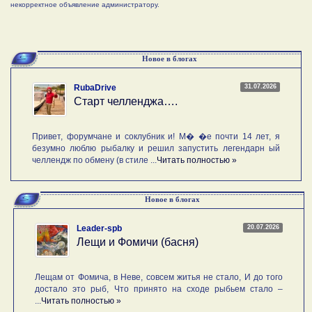
некорректное объявление администратору.
Новое в блогах
31.07.2026
RubaDrive
Старт челленджа….
Привет, форумчане и соклубник и! М� �е почти 14 лет, я
безумно люблю рыбалку и решил запустить легендарн ый
челлендж по обмену (в стиле ...
Читать полностью »
Новое в блогах
20.07.2026
Leader-spb
Лещи и Фомичи (басня)
Лещам от Фомича, в Неве, совсем житья не стало, И до того
достало это рыб, Что принято на сходе рыбьем стало –
...
Читать полностью »