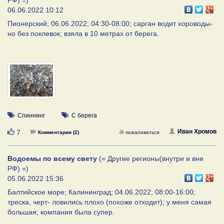
06.06.2022 10:12
Пионерский; 06.06.2022; 04:30-08:00; сарган водит хороводы-
но без поклевок; взяла в 10 метрах от берега.
Спиннинг
С берега
Нравится
Иван Хромов
7
Комментарии (2)
пожаловаться
Водоемы по всему свету
(= Другие регионы(внутри и вне
РФ) =)
05.06.2022 15:36
Балтийское море; Калининград; 04.06.2022; 08:00-16:00;
треска, черт- ловились плохо (похоже отходит); у меня самая
большая; компания была супер.