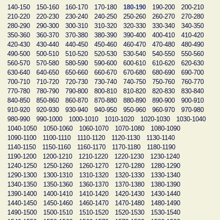
140-150
150-160
160-170
170-180
180-190
190-200
200-210
210-220
220-230
230-240
240-250
250-260
260-270
270-280
280-290
290-300
300-310
310-320
320-330
330-340
340-350
350-360
360-370
370-380
380-390
390-400
400-410
410-420
420-430
430-440
440-450
450-460
460-470
470-480
480-490
490-500
500-510
510-520
520-530
530-540
540-550
550-560
560-570
570-580
580-590
590-600
600-610
610-620
620-630
630-640
640-650
650-660
660-670
670-680
680-690
690-700
700-710
710-720
720-730
730-740
740-750
750-760
760-770
770-780
780-790
790-800
800-810
810-820
820-830
830-840
840-850
850-860
860-870
870-880
880-890
890-900
900-910
910-920
920-930
930-940
940-950
950-960
960-970
970-980
980-990
990-1000
1000-1010
1010-1020
1020-1030
1030-1040
1040-1050
1050-1060
1060-1070
1070-1080
1080-1090
1090-1100
1100-1110
1110-1120
1120-1130
1130-1140
1140-1150
1150-1160
1160-1170
1170-1180
1180-1190
1190-1200
1200-1210
1210-1220
1220-1230
1230-1240
1240-1250
1250-1260
1260-1270
1270-1280
1280-1290
1290-1300
1300-1310
1310-1320
1320-1330
1330-1340
1340-1350
1350-1360
1360-1370
1370-1380
1380-1390
1390-1400
1400-1410
1410-1420
1420-1430
1430-1440
1440-1450
1450-1460
1460-1470
1470-1480
1480-1490
1490-1500
1500-1510
1510-1520
1520-1530
1530-1540