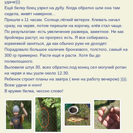
удаче)))
Ещё белку боец узрел на дубу. Когда обратно шли она там
сидела, живёт наверное...
Пришли к 11 часам. Солнце,лёгкий ветерок. Клевать начал
сразу, на червя, потом перешли на корочку, клёв стал чаще.
По результатам- есть увеличение размера, заметное. Не как
бройлеры растут, но прогресс есть. Я все собираюсь
кормежкой заняться, да как обычно руки не доходят.
Порадовало большое наличие бронзового, толстого, самый на
300 гр примерно. Расти ещё и расти. Хотя бы до
полкилошного.
Выловили штук 30, всех обратно,под конец сел могучий ротан
на червя и мы ушли около 12.30.
Ребенок строит планы на завтра ( мне на работу вечером) )))).
Всем удачи и нхнч!
В кружке белка, чессно слово!