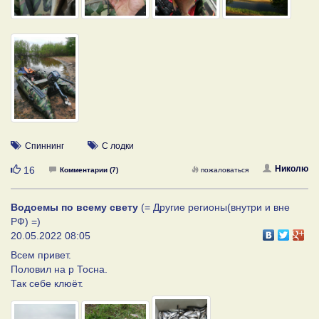
Спиннинг
С лодки
Нравится
Николю
16
Комментарии (7)
пожаловаться
Водоемы по всему свету
(= Другие регионы(внутри и вне
РФ) =)
20.05.2022 08:05
Всем привет.
Половил на р Тосна.
Так себе клюёт.