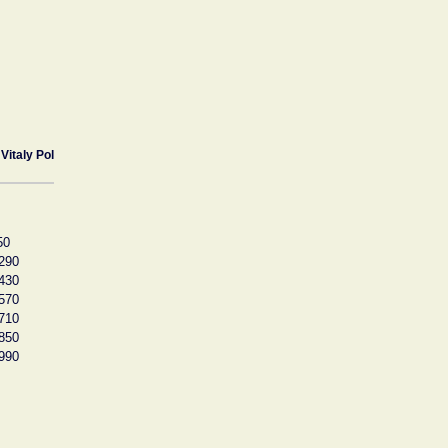
Vitaly Pol
50
290
430
570
710
850
990