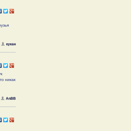
рузья
кукан
ук
то никак
AnBB