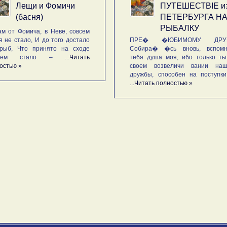
Лещи и Фомичи
ПУТЕШЕСТВIE и
(басня)
ПЕТЕРБУРГА Н
РЫБАЛКУ
м от Фомича, в Неве, совсем
я не стало, И до того достало
ПРЕ� �ЮБИМОМУ ДРУГ
рыб, Что принято на сходе
Собира� �сь вновь, вспомн
ьем стало – ...
Читать
тебя душа моя, ибо только ты
остью »
своем возвеличи вании наш
дружбы, способен на поступк
...
Читать полностью »