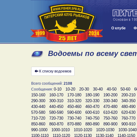
О клубе
Ф
Водоемы по всему свет
К списку водоемов
Всего сообщений:
2108
0-10
10-20
20-30
30-40
40-50
50-60
6
Сообщения:
150-160
160-170
170-180
180-190
190-200
200-210
290-300
300-310
310-320
320-330
330-340
340-350
430-440
440-450
450-460
460-470
470-480
480-490
570-580
580-590
590-600
600-610
610-620
620-630
710-720
720-730
730-740
740-750
750-760
760-770
850-860
860-870
870-880
880-890
890-900
900-910
990-1000
1000-1010
1010-1020
1020-1030
1030-1040
1100-1110
1110-1120
1120-1130
1130-1140
1140-1150