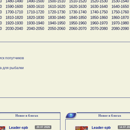
0
1480-1490
1490-1500
1500-1510
1510-1520
1520-1530
1530-1540
0
1590-1600
1600-1610
1610-1620
1620-1630
1630-1640
1640-1650
0
1700-1710
1710-1720
1720-1730
1730-1740
1740-1750
1750-1760
0
1810-1820
1820-1830
1830-1840
1840-1850
1850-1860
1860-1870
0
1920-1930
1930-1940
1940-1950
1950-1960
1960-1970
1970-1980
0
2030-2040
2040-2050
2050-2060
2060-2070
2070-2080
2080-2090
иск попутчиков
а для рыбалки
Новое в блогах
Новое в блогах
20.07.2026
14.07.2
Leader-spb
Leader-spb