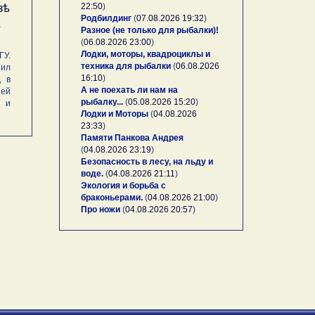
22:50
)
зѣ
Родбилдинг
(
07.08.2026 19:32
)
А
Разное (не только для рыбалки)!
(
06.08.2026 23:00
)
Лодки, моторы, квадроциклы и
У.
техника для рыбалки
(
06.08.2026
ил
16:10
)
, в
А не поехать ли нам на
ей
рыбалку...
(
05.08.2026 15:20
)
и и
Лодки и Моторы
(
04.08.2026
23:33
)
Памяти Панкова Андрея
(
04.08.2026 23:19
)
Безопасность в лесу, на льду и
воде.
(
04.08.2026 21:11
)
Экология и борьба с
браконьерами.
(
04.08.2026 21:00
)
Про ножи
(
04.08.2026 20:57
)