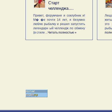
Старт
челленджа….
Привет, форумчане и соклубник и!
Леща
М� �е почти 14 лет, я безумно
жить
люблю рыбалку и решил запустить
это 
легендарн ый челлендж по обмену
рыб
(в стиле ...
Читать полностью »
полн