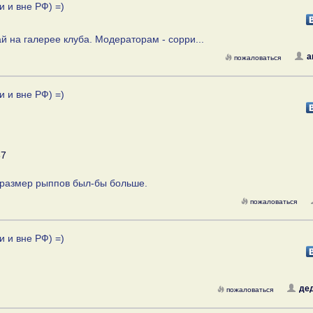
и и вне РФ) =)
вай на галерее клуба. Модераторам - сорри...
а
пожаловаться
и и вне РФ) =)
87
- размер рыппов был-бы больше.
пожаловаться
и и вне РФ) =)
дед
пожаловаться