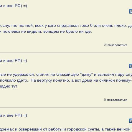
и и вне РФ) =)
оснул по полной, всех у кого спрашивал тоже 0 или очень плохо. д
 и поклёвки не видили. вопщем не брало ни где.
пожаловаться
и и вне РФ) =)
ые не удержался, сгонял на ближайшую "даму" и выловил пару шт
 полкило гдето.. На вертуху понятно, а вот дома на силикон почему-
видно тут.
пожаловаться
и и вне РФ) =)
оемах и озверевший от работы и городской суеты, а также вечной