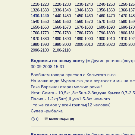
1210-1220
1220-1230
1230-1240
1240-1250
1250-126
1320-1330
1330-1340
1340-1350
1350-1360
1360-137
1430-1440
1440-1450
1450-1460
1460-1470
1470-148
1540-1550
1550-1560
1560-1570
1570-1580
1580-159
1650-1660
1660-1670
1670-1680
1680-1690
1690-170
1760-1770
1770-1780
1780-1790
1790-1800
1800-181
1870-1880
1880-1890
1890-1900
1900-1910
1910-192
1980-1990
1990-2000
2000-2010
2010-2020
2020-203
2090-2100
2100-2110
Водоемы по всему свету
(= Другие регионы(внутр
30.09.2008 15:31
Вообщем говоря приехал с Кольского п-ва
На машине до Мурманска ,там вертолет и мы на ме
Река Варзина+озера+мелкие речки!
Итог: Семга - 10,5кг ,8кг,5шт-2-3кг,куча Кумжи 0,7-2,
Палия - 1-2кг(5шт),Щука1,5-3кг немного....
+то же самое у всей группы(12 человек)
Супер -рыбалка
Нравится
0
Комментарии (0)
Водоемы по всему свету
(= Другие регионы(внутр