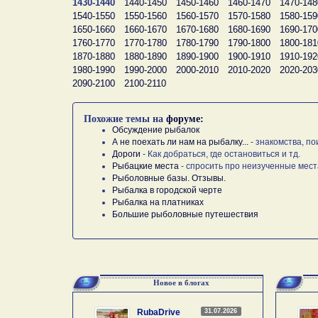
1430-1440
1440-1450
1450-1460
1460-1470
1470-148
1540-1550
1550-1560
1560-1570
1570-1580
1580-159
1650-1660
1660-1670
1670-1680
1680-1690
1690-170
1760-1770
1770-1780
1780-1790
1790-1800
1800-181
1870-1880
1880-1890
1890-1900
1900-1910
1910-192
1980-1990
1990-2000
2000-2010
2010-2020
2020-203
2090-2100
2100-2110
Похожие темы на
форуме:
Обсуждение рыбалок
А не поехать ли нам на рыбалку...
- знакомства, по
Дороги
- Как добраться, где остановиться и тд.
Рыбацкие места
- спросить про неизученные мест
Рыболовные базы. Отзывы.
Рыбалка в городской черте
Рыбалка на платниках
Большие рыболовные путешествия
Новое в блогах
31.07.2026
RubaDrive