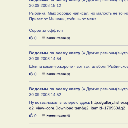
30.09.2008 15:12
Рыбинка. Мых хорошо написал, но малость не точн
Привет от Мишани, тобишь от меня.
Сорри за оффтоп
Нравится
0
Комментарии (0)
Водоемы по всему свету
(= Другие регионы(внутр
30.09.2008 14:54
Шляпа какая-то,короче - вот так, альбом "Рыбинское
Нравится
0
Комментарии (0)
Водоемы по всему свету
(= Другие регионы(внутр
30.09.2008 14:52
Ну вот,выложил в галерею здесь
http://gallery.fisher
g2_view=core.DownloadItem&g2_itemId=170969&g2
Нравится
0
Комментарии (0)