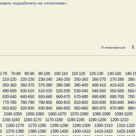
бовать порыбачить на «платнике».
пожаловаться
0-70
70-80
80-90
90-100
100-110
110-120
120-130
130-140
140-1
210-220
220-230
230-240
240-250
250-260
260-270
270-280
280-
350-360
360-370
370-380
380-390
390-400
400-410
410-420
420-
490-500
500-510
510-520
520-530
530-540
540-550
550-560
560-
630-640
640-650
650-660
660-670
670-680
680-690
690-700
700-
770-780
780-790
790-800
800-810
810-820
820-830
830-840
840-
910-920
920-930
930-940
940-950
950-960
960-970
970-980
980-
1040-1050
1050-1060
1060-1070
1070-1080
1080-1090
1090-1100
1150-1160
1160-1170
1170-1180
1180-1190
1190-1200
1200-1210
0
1260-1270
1270-1280
1280-1290
1290-1300
1300-1310
1310-1320
0
1370-1380
1380-1390
1390-1400
1400-1410
1410-1420
1420-1430