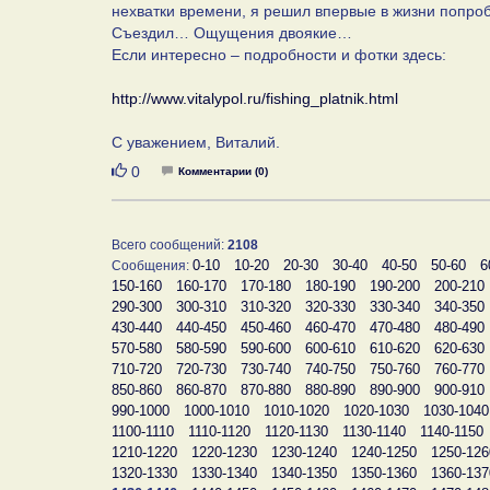
нехватки времени, я решил впервые в жизни попро
Съездил… Ощущения двоякие…
Если интересно – подробности и фотки здесь:
http://www.vitalypol.ru/fishing_platnik.html
С уважением, Виталий.
Нравится
0
Комментарии (0)
Всего сообщений:
2108
0-10
10-20
20-30
30-40
40-50
50-60
6
Сообщения:
150-160
160-170
170-180
180-190
190-200
200-210
290-300
300-310
310-320
320-330
330-340
340-350
430-440
440-450
450-460
460-470
470-480
480-490
570-580
580-590
590-600
600-610
610-620
620-630
710-720
720-730
730-740
740-750
750-760
760-770
850-860
860-870
870-880
880-890
890-900
900-910
990-1000
1000-1010
1010-1020
1020-1030
1030-1040
1100-1110
1110-1120
1120-1130
1130-1140
1140-1150
1210-1220
1220-1230
1230-1240
1240-1250
1250-126
1320-1330
1330-1340
1340-1350
1350-1360
1360-137