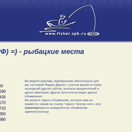
Ф) =) - рыбацкие места
Вы видите рекламу, подобранную персонально для
вас системой Яндекс.Директ с учетом вашей истории
50
посещений других сайтов, анализа предпочтений и
290
других факторов. Другие посетители видят другие
объявления.
430
Вы можете скрыть объявление, которое вам не
570
нравится, нажав на ссылку "скрыть" внутри него, или
710
пожаловаться
на некорректное объявление
администратору.
850
990