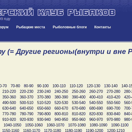
орум
Рыбацкие места
Рыболовные блоги
Контакты
у (= Другие регионы(внутри и вне Р
0-70
70-80
80-90
90-100
100-110
110-120
120-130
130-140
140-1
210-220
220-230
230-240
240-250
250-260
260-270
270-280
280-
350-360
360-370
370-380
380-390
390-400
400-410
410-420
420-
490-500
500-510
510-520
520-530
530-540
540-550
550-560
560-
630-640
640-650
650-660
660-670
670-680
680-690
690-700
700-
770-780
780-790
790-800
800-810
810-820
820-830
830-840
840-
910-920
920-930
930-940
940-950
950-960
960-970
970-980
980-
1040-1050
1050-1060
1060-1070
1070-1080
1080-1090
1090-1100
1150-1160
1160-1170
1170-1180
1180-1190
1190-1200
1200-1210