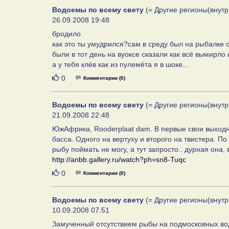
Водоемы по всему свету
(= Другие регионы(внутр
26.09.2008 19:48
бродило
как это ты умудрился?сам в среду был на рыбалке с
были в тот день на вуоксе сказали как всё вымирло
а у тебя клёв как из пулемёта я в шоке...
Нравится
0
Комментарии (0)
Водоемы по всему свету
(= Другие регионы(внутр
21.09.2008 22:48
ЮжАфрика, Rooderplaat dam. В первые свои выходн
басса. Одного на вертуху и второго на твистера. По
рыбу поймать не могу, а тут запросто.. дурная она, 
http://anbb.gallery.ru/watch?ph=sn8-Tuqc
Нравится
0
Комментарии (0)
Водоемы по всему свету
(= Другие регионы(внутр
10.09.2008 07:51
Замученный отсутствием рыбы на подмосковных вод