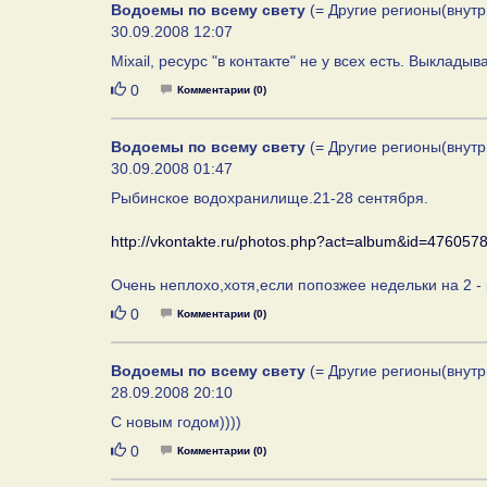
Водоемы по всему свету
(= Другие регионы(внутр
30.09.2008 12:07
Mixail, ресурс "в контакте" не у всех есть. Выклады
Нравится
0
Комментарии (0)
Водоемы по всему свету
(= Другие регионы(внутр
30.09.2008 01:47
Рыбинское водохранилище.21-28 сентября.
http://vkontakte.ru/photos.php?act=album&id=476057
Очень неплохо,хотя,если попозжее недельки на 2 
Нравится
0
Комментарии (0)
Водоемы по всему свету
(= Другие регионы(внутр
28.09.2008 20:10
С новым годом))))
Нравится
0
Комментарии (0)