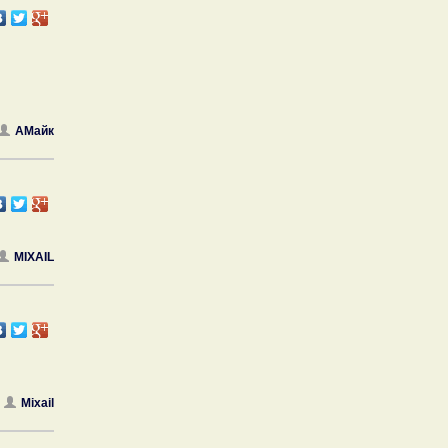
АМайк
MIXAIL
Mixail