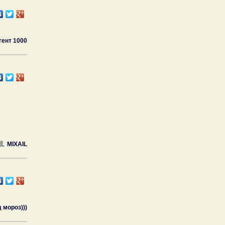
гент 1000
MIXAIL
 мороз)))