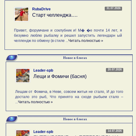
31.07.2026
RubaDrive
Старт челленджа….
Привет, форумчане и соклубник и! М� �е почти 14 лет, я
безумно люблю рыбалку и решил запустить легендарн ый
челлендж по обмену (в стиле ...
Читать полностью »
Новое в блогах
20.07.2026
Leader-spb
Лещи и Фомичи (басня)
Лещам от Фомича, в Неве, совсем житья не стало, И до того
достало это рыб, Что принято на сходе рыбьем стало –
...
Читать полностью »
Новое в блогах
14.07.2026
Leader-spb