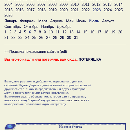
2004
2005
2006
2007
2008
2009
2010
2011
2012
2013
2014
2015
2016
2017
2018
2019
2020
2021
2022
2023
2024
2025
2026
Январь
Февраль
Март
Апрель
Май
Июнь
Июль
Август
Сентябрь
Октябрь
Ноябрь
Декабрь
1
2
3
4
5
6
7
8
9
10
11
12
13
14
15
16
17
18
19
20
21
22
23
24
25
26
27
28
29
30
31
>> Правила пользования сайтом (pdf)
Вы что-то нашли или потеряли, вам сюда:
ПОТЕРЯШКА
Вы видите рекламу, подобранную персонально для вас
системой Яндекс.Директ с учетом вашей истории посещений
других сайтов, анализа предпочтений и других факторов.
Другие посетители видят другие объявления.
Вы можете скрыть объявление, которое вам не нравится,
нажав на ссылку "скрыть" внутри него, или
пожаловаться
на
некорректное объявление администратору
Новое в блогах