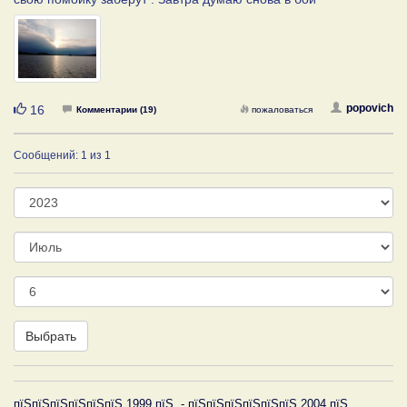
Нравится
popovich
16
Комментарии (19)
пожаловаться
Сообщений: 1 из 1
Год
Месяц
День
Выбрать
пїЅпїЅпїЅпїЅпїЅпїЅ 1999 пїЅ. - пїЅпїЅпїЅпїЅпїЅпїЅ 2004 пїЅ.