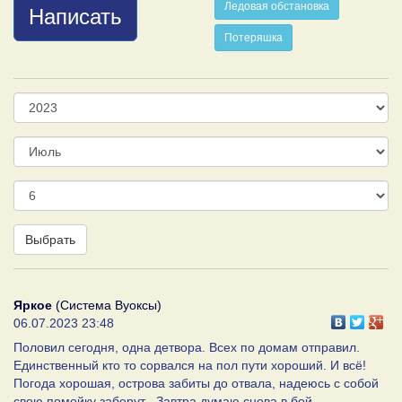
Ледовая обстановка
Написать
Потеряшка
Год
Месяц
День
Выбрать
Яркое
(Система Вуоксы)
06.07.2023 23:48
Половил сегодня, одна детвора. Всех по домам отправил.
Единственный кто то сорвался на пол пути хороший. И всё!
Погода хорошая, острова забиты до отвала, надеюсь с собой
свою помойку заберут . Завтра думаю снова в бой