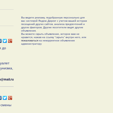
Вы видите рекламу, подобранную персонально для
вас системой Яндекс.Директ с учетом вашей истории
посещений других сайтов, анализа предпочтений и
других факторов. Другие посетители видят другие
объявления.
Вы можете скрыть объявление, которое вам не
нравится, нажав на ссылку "скрыть" внутри него, или
пожаловаться
на некорректное объявление
администратору
я до
туалет
мунизма,
@mail.ru
е смены