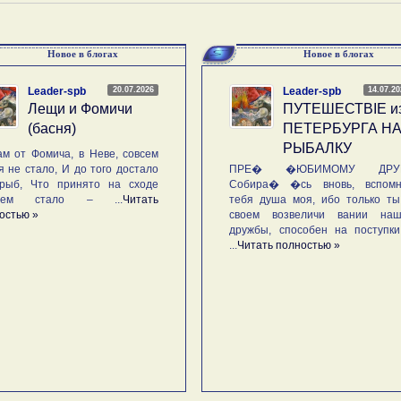
Новое в блогах
Новое в блогах
20.07.2026
14.07.2
Leader-spb
Leader-spb
Лещи и Фомичи
ПУТЕШЕСТВIE и
(басня)
ПЕТЕРБУРГА Н
РЫБАЛКУ
м от Фомича, в Неве, совсем
я не стало, И до того достало
ПРЕ� �ЮБИМОМУ ДРУГ
рыб, Что принято на сходе
Собира� �сь вновь, вспомн
ьем стало – ...
Читать
тебя душа моя, ибо только ты
остью »
своем возвеличи вании наш
дружбы, способен на поступк
...
Читать полностью »