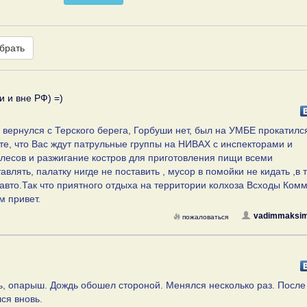
брать
и и вне РФ) =)
 вернулся с Терского берега, Горбуши нет, был на УМБЕ прокатилс
ите, что Вас ждут патрульные группы на НИВАХ с инспекторами и
лесов и разжигание костров для приготовления пищи всеми
лять, палатку нигде не поставить , мусор в помойки не кидать ,в 
 авто.Так что приятного отдыха на территории колхоза Всходы Ком
м привет.
vadimmaksim
пожаловаться
вь, опарыш. Дождь обошел стороной. Менялся несколько раз. Посл
ся вновь.