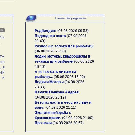
Самое обсуждаемое
026
Родбилдинг
(
07.08.2026 09:53
)
Подводная охота
(
07.08.2026
зѣ
01:49
)
А
Разное (не только для рыбалки)!
(
06.08.2026 23:00
)
Лодки, моторы, квадроциклы и
У.
техника для рыбалки
(
06.08.2026
ил
16:10
)
, в
А не поехать ли нам на
ей
рыбалку...
(
05.08.2026 15:20
)
и и
Лодки и Моторы
(
04.08.2026
23:33
)
Памяти Панкова Андрея
(
04.08.2026 23:19
)
Безопасность в лесу, на льду и
воде.
(
04.08.2026 21:11
)
Экология и борьба с
браконьерами.
(
04.08.2026 21:00
)
Про ножи
(
04.08.2026 20:57
)