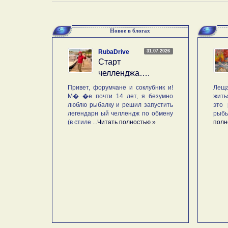
Новое в блогах
31.07.2026
RubaDrive
Старт
челленджа….
Привет, форумчане и соклубник и!
Леща
М� �е почти 14 лет, я безумно
жить
люблю рыбалку и решил запустить
это 
легендарн ый челлендж по обмену
рыб
(в стиле ...
Читать полностью »
полн