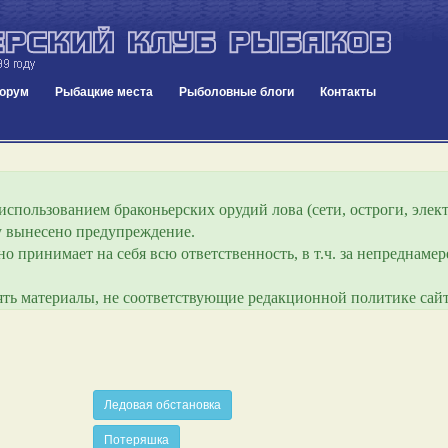
орум
Рыбацкие места
Рыболовные блоги
Контакты
спользованием браконьерских орудий лова (сети, остроги, элект
ру вынесено предупреждение.
о принимает на себя всю ответственность, в т.ч. за непреднам
лять материалы, не соответствующие редакционной политике сайт
Ледовая обстановка
Потеряшка