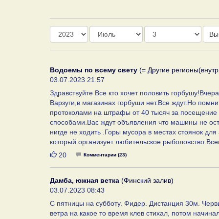
Год
Месяц
День
Вы
Водоемы по всему свету
(= Другие регионы(внутр
03.07.2023 21:57
Здравствуйте Все кто хочет половить горбушу!Вчера
Варзуги,в магазинах горбуши нет.Все ждут.Но помн
протоколами на штрафы от 40 тысяч за посещение 
способами.Вас ждут объявления что машины не остав
нигде не ходить .Горы мусора в местах стоянок для
который организует любительское рыболовство.Все
Нравится
20
Комментарии (23)
Дамба, южная ветка
(Финский залив)
03.07.2023 08:43
C пятницы на субботу. Фидер. Дистанция 30м. Чер
ветра на какое то время клев стихал, потом начинал