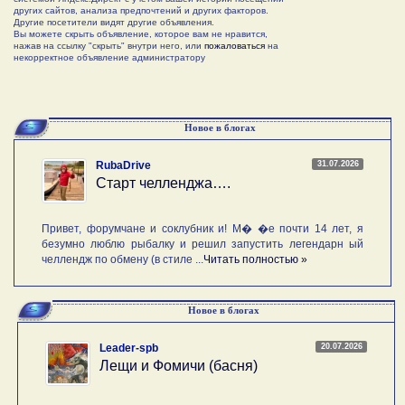
других сайтов, анализа предпочтений и других факторов.
Другие посетители видят другие объявления.
Вы можете скрыть объявление, которое вам не нравится,
нажав на ссылку "скрыть" внутри него, или
пожаловаться
на
некорректное объявление администратору
Новое в блогах
31.07.2026
RubaDrive
Старт челленджа….
Привет, форумчане и соклубник и! М� �е почти 14 лет, я
безумно люблю рыбалку и решил запустить легендарн ый
челлендж по обмену (в стиле ...
Читать полностью »
Новое в блогах
20.07.2026
Leader-spb
Лещи и Фомичи (басня)