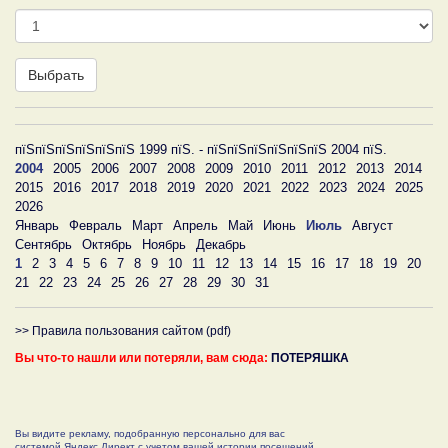
День
Выбрать
пїЅпїЅпїЅпїЅпїЅпїЅ 1999 пїЅ. - пїЅпїЅпїЅпїЅпїЅпїЅ 2004 пїЅ.
2004
2005
2006
2007
2008
2009
2010
2011
2012
2013
2014
2015
2016
2017
2018
2019
2020
2021
2022
2023
2024
2025
2026
Январь
Февраль
Март
Апрель
Май
Июнь
Июль
Август
Сентябрь
Октябрь
Ноябрь
Декабрь
1
2
3
4
5
6
7
8
9
10
11
12
13
14
15
16
17
18
19
20
21
22
23
24
25
26
27
28
29
30
31
>> Правила пользования сайтом (pdf)
Вы что-то нашли или потеряли, вам сюда:
ПОТЕРЯШКА
Вы видите рекламу, подобранную персонально для вас
системой Яндекс.Директ с учетом вашей истории посещений