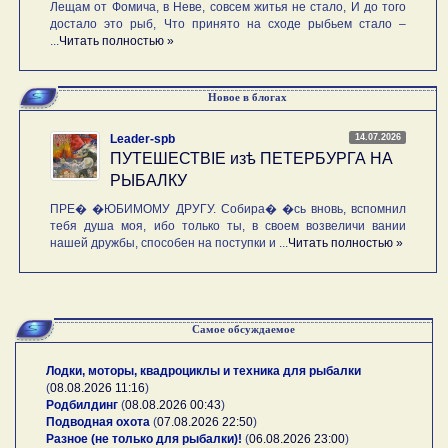
Лещам от Фомича, в Неве, совсем житья не стало, И до того
достало это рыб, Что принято на сходе рыбьем стало –
...
Читать полностью »
Новое в блогах
14.07.2026
Leader-spb
ПУТЕШЕСТВIE изѣ ПЕТЕРБУРГА НА
РЫБАЛКУ
ПРЕ� �ЮБИМОМУ ДРУГУ. Собира� �сь вновь, вспомнил
тебя душа моя, ибо только ты, в своем возвеличи вании
нашей дружбы, способен на поступки и ...
Читать полностью »
Самое обсуждаемое
Лодки, моторы, квадроциклы и техника для рыбалки
(
08.08.2026 11:16
)
Родбилдинг
(
08.08.2026 00:43
)
Подводная охота
(
07.08.2026 22:50
)
Разное (не только для рыбалки)!
(
06.08.2026 23:00
)