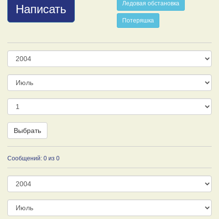
Ледовая обстановка
Написать
Потеряшка
Год
Месяц
День
Выбрать
Сообщений: 0 из 0
Год
Месяц