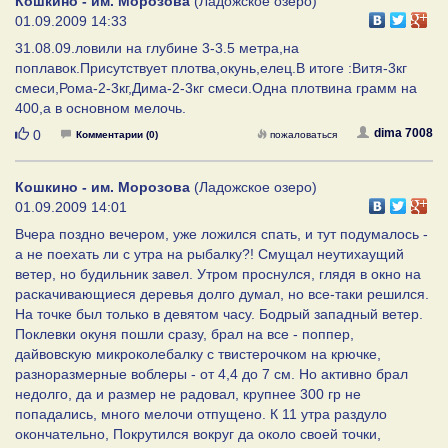
Кошкино - им. Морозова
(Ладожское озеро)
01.09.2009 14:33
31.08.09.ловили на глубине 3-3.5 метра,на
поплавок.Присутствует плотва,окунь,елец.В итоге :Витя-3кг
смеси,Рома-2-3кг,Дима-2-3кг смеси.Одна плотвина грамм на
400,а в основном мелочь.
Нравится
dima 7008
0
Комментарии (0)
пожаловаться
Кошкино - им. Морозова
(Ладожское озеро)
01.09.2009 14:01
Вчера поздно вечером, уже ложился спать, и тут подумалось -
а не поехать ли с утра на рыбалку?! Смущал неутихаущий
ветер, но будильник завел. Утром проснулся, глядя в окно на
раскачивающиеся деревья долго думал, но все-таки решился.
На точке был только в девятом часу. Бодрый западный ветер.
Поклевки окуня пошли сразу, брал на все - поппер,
дайвовскую микроколебалку с твистерочком на крючке,
разноразмерные воблеры - от 4,4 до 7 см. Но активно брал
недолго, да и размер не радовал, крупнее 300 гр не
попадались, много мелочи отпущено. К 11 утра раздуло
окончательно, Покрутился вокруг да около своей точки,