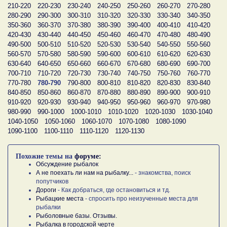
210-220
220-230
230-240
240-250
250-260
260-270
270-280
280-290
290-300
300-310
310-320
320-330
330-340
340-350
350-360
360-370
370-380
380-390
390-400
400-410
410-420
420-430
430-440
440-450
450-460
460-470
470-480
480-490
490-500
500-510
510-520
520-530
530-540
540-550
550-560
560-570
570-580
580-590
590-600
600-610
610-620
620-630
630-640
640-650
650-660
660-670
670-680
680-690
690-700
700-710
710-720
720-730
730-740
740-750
750-760
760-770
770-780
780-790
790-800
800-810
810-820
820-830
830-840
840-850
850-860
860-870
870-880
880-890
890-900
900-910
910-920
920-930
930-940
940-950
950-960
960-970
970-980
980-990
990-1000
1000-1010
1010-1020
1020-1030
1030-1040
1040-1050
1050-1060
1060-1070
1070-1080
1080-1090
1090-1100
1100-1110
1110-1120
1120-1130
Похожие темы на
форуме:
Обсуждение рыбалок
А не поехать ли нам на рыбалку...
- знакомства, поиск
попутчиков
Дороги
- Как добраться, где остановиться и тд.
Рыбацкие места
- спросить про неизученные места для
рыбалки
Рыболовные базы. Отзывы.
Рыбалка в городской черте