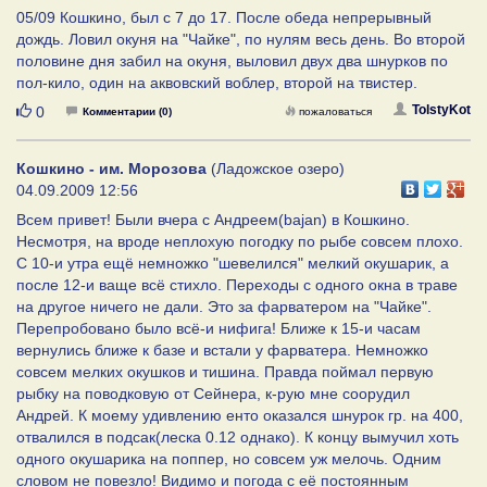
05/09 Кошкино, был с 7 до 17. После обеда непрерывный
дождь. Ловил окуня на "Чайке", по нулям весь день. Во второй
половине дня забил на окуня, выловил двух два шнурков по
пол-кило, один на аквовский воблер, второй на твистер.
Нравится
TolstyKot
0
Комментарии (0)
пожаловаться
Кошкино - им. Морозова
(Ладожское озеро)
04.09.2009 12:56
Всем привет! Были вчера с Андреем(bajan) в Кошкино.
Несмотря, на вроде неплохую погодку по рыбе совсем плохо.
С 10-и утра ещё немножко "шевелился" мелкий окушарик, а
после 12-и ваще всё стихло. Переходы с одного окна в траве
на другое ничего не дали. Это за фарватером на "Чайке".
Перепробовано было всё-и нифига! Ближе к 15-и часам
вернулись ближе к базе и встали у фарватера. Немножко
совсем мелких окушков и тишина. Правда поймал первую
рыбку на поводковую от Сейнера, к-рую мне соорудил
Андрей. К моему удивлению енто оказался шнурок гр. на 400,
отвалился в подсак(леска 0.12 однако). К концу вымучил хоть
одного окушарика на поппер, но совсем уж мелочь. Одним
словом не повезло! Видимо и погода с её постоянным