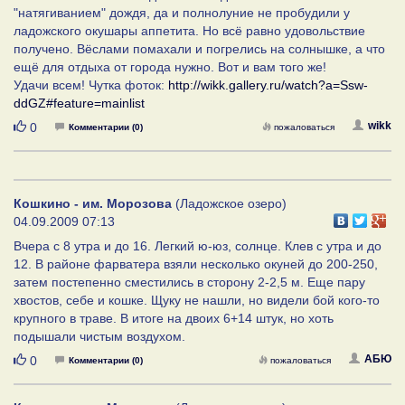
"натягиванием" дождя, да и полнолуние не пробудили у
ладожского окушары аппетита. Но всё равно удовольствие
получено. Вёслами помахали и погрелись на солнышке, а что
ещё для отдыха от города нужно. Вот и вам того же!
Удачи всем! Чутка фоток:
http://wikk.gallery.ru/watch?a=Ssw-
ddGZ#feature=mainlist
Нравится
wikk
0
Комментарии (0)
пожаловаться
Кошкино - им. Морозова
(Ладожское озеро)
04.09.2009 07:13
Вчера с 8 утра и до 16. Легкий ю-юз, солнце. Клев с утра и до
12. В районе фарватера взяли несколько окуней до 200-250,
затем постепенно сместились в сторону 2-2,5 м. Еще пару
хвостов, себе и кошке. Щуку не нашли, но видели бой кого-то
крупного в траве. В итоге на двоих 6+14 штук, но хоть
подышали чистым воздухом.
Нравится
АБЮ
0
Комментарии (0)
пожаловаться