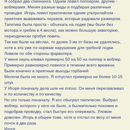
Я собрал два спиннинга. Одним ловил поппером, другим -
воблерами. Меняя разные виды и подбирая различные
проводки. Игорь ловил практически одним ультролайтом -
приятнее вываживать окушков, которые радовали размером.
Тапктика была проста - объехать на лодке (мы были без
мотора и гребли в 4 весла), как можно большую акваторию,
периодически пробуя ловить.
Так как были на вёслах, то далее 3 км от базы не удалялись,
хотя и это уже по нормам нарушение для гребной лодки.
Ловили по обе стороны фарватера.
У меня окунь клевал примерно 50 на 50 на поппер и воблер.
Примерно равномерно ловился в течении всего времени.
Были конечно и приятные выходы горбачей.
Мелочи было не много. Я отпустил примерно не более 10-15
штук.
У Игоря поначалу дела шли не плохо. Он меня перелавливал
и по количеству и по качеству.
Но это только поначалу. Я его обыграл тактически. Выбрал
воблер, которого у него не было, а былиитолько похожие и
подобрав проводку, стал быстро его опережать. Уловом
доволен. Игорь в общем тоже, хотя и отстал по весу от меня
почти в два раза.
Итоги: