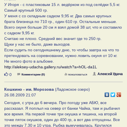
У Игоря - с пластиковым 15 л. ведёрком из под селёдки 5,5 кг.
Самый крупный 500 гр.
У меня с со складным садком 9,95 кг. Два самых крупных
брата близнеца по 710 гр., один 610 гр. Остальные меньше.
Всего окуня больше 20 см я взял домой 38 шт, что и составило
с садком 9,95 кг.
Считаю не плохо. Средний вес значит где то 250 гр.
Щуки у нас не было, даже выходов.
Если судить по сегодняшнему дню, то чтобы завтра на что то
претендовать на соревновании, нужно ловить окуня от 10 кг.
Не много фото в альбоме.
http://aleksey-udacha.gallery.ru/watch?a=hOL-da1L
Нравится
Алексей Удача
0
Комментарии (0)
пожаловаться
Кошкино - им. Морозова
(Ладожское озеро)
26.08.2009 21:07
Сегодня, с утра до 6 вечера. Про погоду уже АБЮ, все
рассказал. Я поплыл на север от банки Чайка, там и рыбачил
все время. На первой точке три окушка и тишина, на второй
точке пяток окушков, один до 400 гр, а вот два отпущены. Все
это между 7.30 и 10 утра. Рыбка вымучивалась. Крутился