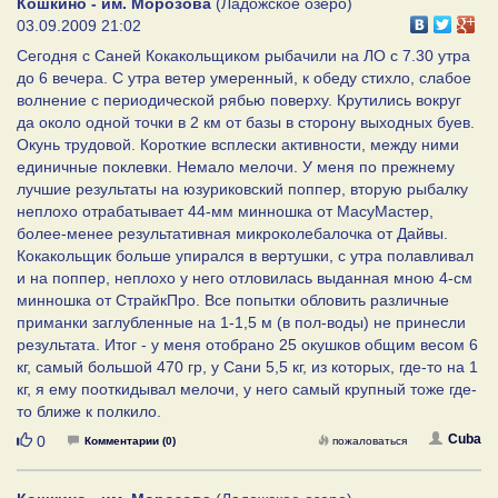
Кошкино - им. Морозова
(Ладожское озеро)
03.09.2009 21:02
Сегодня с Саней Кокакольщиком рыбачили на ЛО с 7.30 утра
до 6 вечера. С утра ветер умеренный, к обеду стихло, слабое
волнение с периодической рябью поверху. Крутились вокруг
да около одной точки в 2 км от базы в сторону выходных буев.
Окунь трудовой. Короткие всплески активности, между ними
единичные поклевки. Немало мелочи. У меня по прежнему
лучшие результаты на юзуриковский поппер, вторую рыбалку
неплохо отрабатывает 44-мм минношка от МасуМастер,
более-менее результативная микроколебалочка от Дайвы.
Кокакольщик больше упирался в вертушки, с утра полавливал
и на поппер, неплохо у него отловилась выданная мною 4-см
минношка от СтрайкПро. Все попытки обловить различные
приманки заглубленные на 1-1,5 м (в пол-воды) не принесли
результата. Итог - у меня отобрано 25 окушков общим весом 6
кг, самый большой 470 гр, у Сани 5,5 кг, из которых, где-то на 1
кг, я ему пооткидывал мелочи, у него самый крупный тоже где-
то ближе к полкило.
Нравится
Cuba
0
Комментарии (0)
пожаловаться