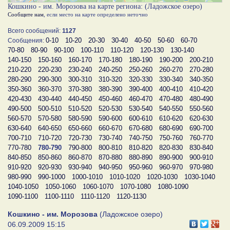
Кошкино - им. Морозова на карте региона: (Ладожское озеро)
Сообщите нам
, если место на карте определено неточно
Всего сообщений:
1127
0-10
10-20
20-30
30-40
40-50
50-60
60-70
Сообщения:
70-80
80-90
90-100
100-110
110-120
120-130
130-140
140-150
150-160
160-170
170-180
180-190
190-200
200-210
210-220
220-230
230-240
240-250
250-260
260-270
270-280
280-290
290-300
300-310
310-320
320-330
330-340
340-350
350-360
360-370
370-380
380-390
390-400
400-410
410-420
420-430
430-440
440-450
450-460
460-470
470-480
480-490
490-500
500-510
510-520
520-530
530-540
540-550
550-560
560-570
570-580
580-590
590-600
600-610
610-620
620-630
630-640
640-650
650-660
660-670
670-680
680-690
690-700
700-710
710-720
720-730
730-740
740-750
750-760
760-770
770-780
780-790
790-800
800-810
810-820
820-830
830-840
840-850
850-860
860-870
870-880
880-890
890-900
900-910
910-920
920-930
930-940
940-950
950-960
960-970
970-980
980-990
990-1000
1000-1010
1010-1020
1020-1030
1030-1040
1040-1050
1050-1060
1060-1070
1070-1080
1080-1090
1090-1100
1100-1110
1110-1120
1120-1130
Кошкино - им. Морозова
(Ладожское озеро)
06.09.2009 15:15