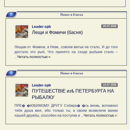
Новое в блогах
20.07.2026
Leader-spb
Лещи и Фомичи (басня)
Лещам от Фомича, в Неве, совсем житья не стало, И до того
достало это рыб, Что принято на сходе рыбьем стало –
...
Читать полностью »
Новое в блогах
14.07.2026
Leader-spb
ПУТЕШЕСТВIE изѣ ПЕТЕРБУРГА НА
РЫБАЛКУ
ПРЕ� �ЮБИМОМУ ДРУГУ. Собира� �сь вновь, вспомнил
тебя душа моя, ибо только ты, в своем возвеличи вании
нашей дружбы, способен на поступки и ...
Читать полностью »