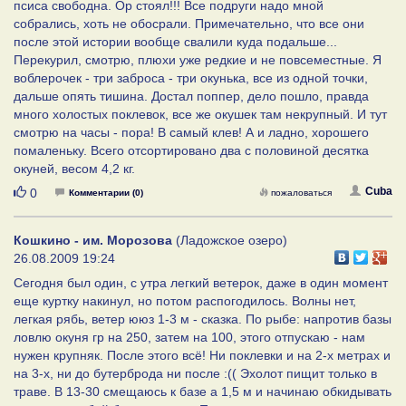
псиса свободна. Ор стоял!!! Все подруги надо мной
собрались, хоть не обосрали. Примечательно, что все они
после этой истории вообще свалили куда подальше...
Перекурил, смотрю, плюхи уже редкие и не повсеместные. Я
воблерочек - три заброса - три окунька, все из одной точки,
дальше опять тишина. Достал поппер, дело пошло, правда
много холостых поклевок, все же окушек там некрупный. И тут
смотрю на часы - пора! В самый клев! А и ладно, хорошего
помаленьку. Всего отсортировано два с половиной десятка
окуней, весом 4,2 кг.
Нравится
Cuba
0
Комментарии (0)
пожаловаться
Кошкино - им. Морозова
(Ладожское озеро)
26.08.2009 19:24
Сегодня был один, с утра легкий ветерок, даже в один момент
еще куртку накинул, но потом распогодилось. Волны нет,
легкая рябь, ветер ююз 1-3 м - сказка. По рыбе: напротив базы
ловлю окуня гр на 250, затем на 100, этого отпускаю - нам
нужен крупняк. После этого всё! Ни поклевки и на 2-х метрах и
на 3-х, ни до бутерброда ни после :(( Эхолот пищит только в
траве. В 13-30 смещаюсь к базе а 1,5 м и начинаю обкидывать