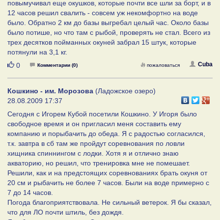
повымучивал еще окушков, которые почти все шли за борт, и в
12 часов решил свалить - совсем уж некомфортно на воде
было. Обратно 2 км до базы выгребал целый час. Около базы
было потише, но что там с рыбой, проверять не стал. Всего из
трех десятков пойманных окуней забрал 15 штук, которые
потянули на 3,1 кг.
Нравится
Cuba
0
Комментарии (0)
пожаловаться
Кошкино - им. Морозова
(Ладожское озеро)
28.08.2009 17:37
Сегодня с Игорем Кубой посетили Кошкино. У Игоря было
свободное время и он пригласил меня составить ему
компанию и порыбачить до обеда. Я с радостью согласился,
т.к. завтра в сб там же пройдут соревнования по ловли
хищника спиннингом с лодки. Хотя я и отлично знаю
акваторию, но решил, что тренировка мне не помешает.
Решили, как и на предстоящих соревнованиях брать окуня от
20 см и рыбачить не более 7 часов. Были на воде примерно с
7 до 14 часов.
Погода благоприятствовала. Не сильный ветерок. Я бы сказал,
что для ЛО почти штиль, без дождя.