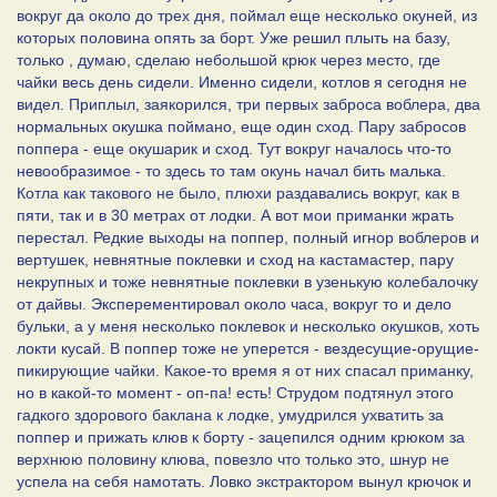
вокруг да около до трех дня, поймал еще несколько окуней, из
которых половина опять за борт. Уже решил плыть на базу,
только , думаю, сделаю небольшой крюк через место, где
чайки весь день сидели. Именно сидели, котлов я сегодня не
видел. Приплыл, заякорился, три первых заброса воблера, два
нормальных окушка поймано, еще один сход. Пару забросов
поппера - еще окушарик и сход. Тут вокруг началось что-то
невообразимое - то здесь то там окунь начал бить малька.
Котла как такового не было, плюхи раздавались вокруг, как в
пяти, так и в 30 метрах от лодки. А вот мои приманки жрать
перестал. Редкие выходы на поппер, полный игнор воблеров и
вертушек, невнятные поклевки и сход на кастамастер, пару
некрупных и тоже невнятные поклевки в узенькую колебалочку
от дайвы. Эксперементировал около часа, вокруг то и дело
бульки, а у меня несколько поклевок и несколько окушков, хоть
локти кусай. В поппер тоже не уперется - вездесущие-орущие-
пикирующие чайки. Какое-то время я от них спасал приманку,
но в какой-то момент - оп-па! есть! Струдом подтянул этого
гадкого здорового баклана к лодке, умудрился ухватить за
поппер и прижать клюв к борту - зацепился одним крюком за
верхнюю половину клюва, повезло что только это, шнур не
успела на себя намотать. Ловко экстрактором вынул крючок и