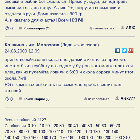
окошки и рыбий бог сжалился. Прямо у лодки, из-под травы
выскочил язь, хватанул Аглию 1+, покрутил восьмерки и
отдался в руки. Дома взвесил - 900 гр.
А, и хватило для счастья! Всем НХНЧ!
Нравится
АБЮ
0
Комментарии (0)
пожаловаться
Кошкино - им. Морозова
(Ладожское озеро)
24.08.2009 12:09
привет всем!извеняюсь за опоздалый отчёт из-за прблем с
инетом.быи в субботу на ладоге у бугровского маяка плотва и
елец как из пулемёта ловили с 6:00 и окола сорока минут итог
окола 7кг!!
P.S в камышах рыбачить не возможно дробь свистит над
головой
Нравится
Alex777
0
Комментарии (0)
пожаловаться
Всего сообщений:
1127
0-10
10-20
20-30
30-40
40-50
50-60
60-70
Сообщения:
70-80
80-90
90-100
100-110
110-120
120-130
130-140
140-150
150-160
160-170
170-180
180-190
190-200
200-210