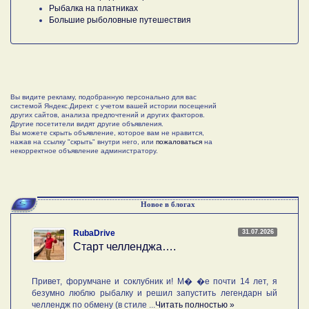
Рыбалка на платниках
Большие рыболовные путешествия
Вы видите рекламу, подобранную персонально для вас
системой Яндекс.Директ с учетом вашей истории посещений
других сайтов, анализа предпочтений и других факторов.
Другие посетители видят другие объявления.
Вы можете скрыть объявление, которое вам не нравится,
нажав на ссылку "скрыть" внутри него, или
пожаловаться
на
некорректное объявление администратору.
Новое в блогах
31.07.2026
RubaDrive
Старт челленджа….
Привет, форумчане и соклубник и! М� �е почти 14 лет, я
безумно люблю рыбалку и решил запустить легендарн ый
челлендж по обмену (в стиле ...
Читать полностью »