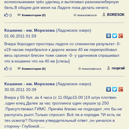
колокольчиками трёх удилищ и вытягивал разнокалиберную
бель.В общем для меня на Ладоге пока делать нечего.
Нравится
BORESOK
0
Комментарии (0)
пожаловаться
Кошкино - им. Морозова
(Ладожское озеро)
01.06.2011 01:59
Вчера бороздил просторы ладоги со спинингом результат- 0-
к19-часам перебрался к дороге жизни 40 км перепробовал
весь орсинал блесен тоже самое -0- у удочников спрашивал
что в кошкино что на 40 км [слезы]
Нравится
георгий
0
Комментарии (0)
пожаловаться
Кошкино - им. Морозова
(Ладожское озеро)
30.05.2011 20:39
Вчера у 55 буя ,за 4 часа (с 11.00до15.00 )19 штук плотвин
,один елец.Далее за час троллинга один окушок гр.250
.Присутствовал ГИМС .Причём близко не подходил ,что бы не
распугать рыпп.Только спросил: Всё ли в порядке ?И есть ли
тех.осмотр? Получив утвердительный ответ ,он умчался в
сторону- Глубокой.....