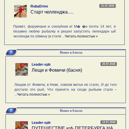
31.07.2026
RubaDrive
Старт челленджа….
Привет, форумчане и соклубник и! М� �е почти 14 лет, я
безумно люблю рыбалку и решил запустить легендарн ый
челлендж по обмену (в стиле ...
Читать полностью »
Новое в блогах
20.07.2026
Leader-spb
Лещи и Фомичи (басня)
Лещам от Фомича, в Неве, совсем житья не стало, И до того
достало это рыб, Что принято на сходе рыбьем стало –
...
Читать полностью »
Новое в блогах
14.07.2026
Leader-spb
ПУТЕШЕСТВIE изѣ ПЕТЕРБУРГА НА