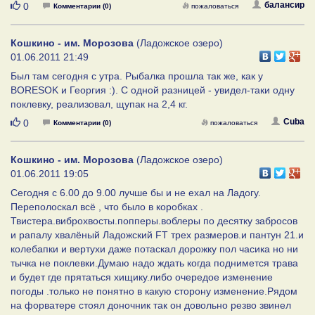
Нравится
балансир
0
Комментарии (0)
пожаловаться
Кошкино - им. Морозова
(Ладожское озеро)
01.06.2011 21:49
Был там сегодня с утра. Рыбалка прошла так же, как у
BORESOK и Георгия :). С одной разницей - увидел-таки одну
поклевку, реализовал, щупак на 2,4 кг.
Нравится
Cuba
0
Комментарии (0)
пожаловаться
Кошкино - им. Морозова
(Ладожское озеро)
01.06.2011 19:05
Cегодня с 6.00 до 9.00 лучше бы и не ехал на Ладогу.
Переполоскал всё , что было в коробках .
Твистера.виброхвосты.попперы.воблеры по десятку забросов
и рапалу хвалёный Ладожский FT трех размеров.и пантун 21.и
колебапки и вертухи даже потаскал дорожку пол часика но ни
тычка не поклевки.Думаю надо ждать когда поднимется трава
и будет где прятаться хищику.либо очередое изменение
погоды .только не понятно в какую сторону изменение.Рядом
на форватере стоял доночник так он довольно резво звинел