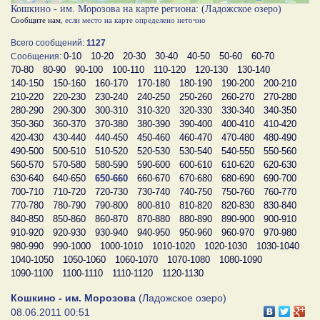
Кошкино - им. Морозова на карте региона: (Ладожское озеро)
Сообщите нам
, если место на карте определено неточно
Всего сообщений:
1127
0-10
10-20
20-30
30-40
40-50
50-60
60-70
Сообщения:
70-80
80-90
90-100
100-110
110-120
120-130
130-140
140-150
150-160
160-170
170-180
180-190
190-200
200-210
210-220
220-230
230-240
240-250
250-260
260-270
270-280
280-290
290-300
300-310
310-320
320-330
330-340
340-350
350-360
360-370
370-380
380-390
390-400
400-410
410-420
420-430
430-440
440-450
450-460
460-470
470-480
480-490
490-500
500-510
510-520
520-530
530-540
540-550
550-560
560-570
570-580
580-590
590-600
600-610
610-620
620-630
630-640
640-650
650-660
660-670
670-680
680-690
690-700
700-710
710-720
720-730
730-740
740-750
750-760
760-770
770-780
780-790
790-800
800-810
810-820
820-830
830-840
840-850
850-860
860-870
870-880
880-890
890-900
900-910
910-920
920-930
930-940
940-950
950-960
960-970
970-980
980-990
990-1000
1000-1010
1010-1020
1020-1030
1030-1040
1040-1050
1050-1060
1060-1070
1070-1080
1080-1090
1090-1100
1100-1110
1110-1120
1120-1130
Кошкино - им. Морозова
(Ладожское озеро)
08.06.2011 00:51