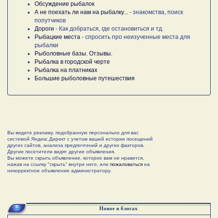
Обсуждение рыбалок
А не поехать ли нам на рыбалку...
- знакомства, поиск
попутчиков
Дороги
- Как добраться, где остановиться и тд.
Рыбацкие места
- спросить про неизученные места для
рыбалки
Рыболовные базы. Отзывы.
Рыбалка в городской черте
Рыбалка на платниках
Большие рыболовные путешествия
Вы видите рекламу, подобранную персонально для вас
системой Яндекс.Директ с учетом вашей истории посещений
других сайтов, анализа предпочтений и других факторов.
Другие посетители видят другие объявления.
Вы можете скрыть объявление, которое вам не нравится,
нажав на ссылку "скрыть" внутри него, или
пожаловаться
на
некорректное объявление администратору.
Новое в блогах