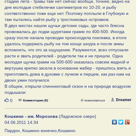
стадию лета - травы там нет сейчас вообще, точнее, видно на
дне молодые стебелечки сантиметров по 10-20, и рыбу
соответственно тоже еще нет. Поэтому поплыли в Глубокую и
там пытались найти рыбу у тростниковых островков.
В двух местах нашли щучьи детские сады, где часто блесна
провожалась до лодки щурятами грамм по 400-500. Иногда
сразу после начала проводки происходила поклевка, в итоге
удалось подержать рыбу на том конце шнура и после зимы
вспомнить, что это за ощущение. Разумеется, всех отпускали
расти и звать родителей - родители так и не пришли. Одна
молодая щучка грамм на 500-600 оказалась совсем жадной и
вертушка крепко засела в основании жабер - пришлось взять и
приготовить дома в духовке с лучком и перцем, как раз нам на
двоих ужин получился.
В общем, открыли спиннинговый сезон и на природе воздухом
подышали.
Нравится
Dreamer
0
Комментарии (0)
пожаловаться
Кошкино - им. Морозова
(Ладожское озеро)
04.06.2011 14:34
Пардон, Кошкино конечно,Кошкино.