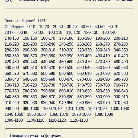
0
Комментарии (0)
пожаловаться
Всего сообщений:
1127
0-10
10-20
20-30
30-40
40-50
50-60
60-70
Сообщения:
70-80
80-90
90-100
100-110
110-120
120-130
130-140
140-150
150-160
160-170
170-180
180-190
190-200
200-210
210-220
220-230
230-240
240-250
250-260
260-270
270-280
280-290
290-300
300-310
310-320
320-330
330-340
340-350
350-360
360-370
370-380
380-390
390-400
400-410
410-420
420-430
430-440
440-450
450-460
460-470
470-480
480-490
490-500
500-510
510-520
520-530
530-540
540-550
550-560
560-570
570-580
580-590
590-600
600-610
610-620
620-630
630-640
640-650
650-660
660-670
670-680
680-690
690-700
700-710
710-720
720-730
730-740
740-750
750-760
760-770
770-780
780-790
790-800
800-810
810-820
820-830
830-840
840-850
850-860
860-870
870-880
880-890
890-900
900-910
910-920
920-930
930-940
940-950
950-960
960-970
970-980
980-990
990-1000
1000-1010
1010-1020
1020-1030
1030-1040
1040-1050
1050-1060
1060-1070
1070-1080
1080-1090
1090-1100
1100-1110
1110-1120
1120-1130
Похожие темы на
форуме: