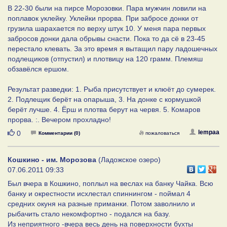
В 22-30 были на пирсе Морозовки. Пара мужчин ловили на
поплавок уклейку. Уклейки прорва. При забросе донки от
грузила шарахается по верху штук 10. У меня пара первых
забросов донки дала обрывы снасти. Пока то да сё в 23-45
перестало клевать. За это время я вытащил пару ладошечных
подлещиков (отпустил) и плотвицу на 120 грамм. Племяш
обзавёлся ершом.
Результат разведки: 1. Рыба присутствует и клюёт до сумерек.
2. Подлещик берёт на опарыша, 3. На донке с кормушкой
берёт лучше. 4. Ёрш и плотва берут на червя. 5. Комаров
прорва. :. Вечером прохладно!
Нравится
lempaa
0
Комментарии (0)
пожаловаться
Кошкино - им. Морозова
(Ладожское озеро)
07.06.2011 09:33
Был вчера в Кошкино, поплыл на веслах на банку Чайка. Всю
банку и окрестности исхлестал спиннингом - поймал 4
средних окуня на разные приманки. Потом заволнило и
рыбачить стало некомфортно - подался на базу.
Из неприятного -вчера весь день на поверхности бухты