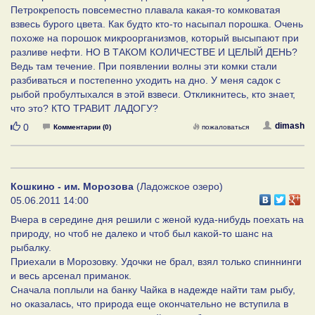
Петрокрепость повсеместно плавала какая-то комковатая
взвесь бурого цвета. Как будто кто-то насыпал порошка. Очень
похоже на порошок микроорганизмов, который высыпают при
разливе нефти. НО В ТАКОМ КОЛИЧЕСТВЕ И ЦЕЛЫЙ ДЕНЬ?
Ведь там течение. При появлении волны эти комки стали
разбиваться и постепенно уходить на дно. У меня садок с
рыбой пробултыхался в этой взвеси. Откликнитесь, кто знает,
что это? КТО ТРАВИТ ЛАДОГУ?
Нравится
dimash
0
Комментарии (0)
пожаловаться
Кошкино - им. Морозова
(Ладожское озеро)
05.06.2011 14:00
Вчера в середине дня решили с женой куда-нибудь поехать на
природу, но чтоб не далеко и чтоб был какой-то шанс на
рыбалку.
Приехали в Морозовку. Удочки не брал, взял только спиннинги
и весь арсенал приманок.
Сначала поплыли на банку Чайка в надежде найти там рыбу,
но оказалась, что природа еще окончательно не вступила в