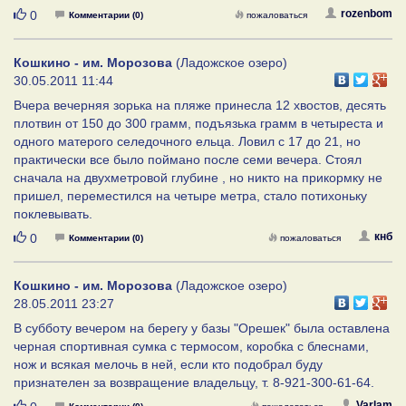
Нравится
rozenbom
0
Комментарии (0)
пожаловаться
Кошкино - им. Морозова
(Ладожское озеро)
30.05.2011 11:44
Вчера вечерняя зорька на пляже принесла 12 хвостов, десять
плотвин от 150 до 300 грамм, подъязька грамм в четыреста и
одного матерого селедочного ельца. Ловил с 17 до 21, но
практически все было поймано после семи вечера. Стоял
сначала на двухметровой глубине , но никто на прикормку не
пришел, переместился на четыре метра, стало потихоньку
поклевывать.
Нравится
кнб
0
Комментарии (0)
пожаловаться
Кошкино - им. Морозова
(Ладожское озеро)
28.05.2011 23:27
В субботу вечером на берегу у базы "Орешек" была оставлена
черная спортивная сумка с термосом, коробка с блеснами,
нож и всякая мелочь в ней, если кто подобрал буду
признателен за возвращение владельцу, т. 8-921-300-61-64.
Нравится
Varlam