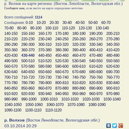
р. Волхов на карте региона: (Восток Ленобласти, Вологодская обл.)
Сообщите нам
, если место на карте определено неточно
Всего сообщений:
1114
0-10
10-20
20-30
30-40
40-50
50-60
60-70
Сообщения:
70-80
80-90
90-100
100-110
110-120
120-130
130-140
140-150
150-160
160-170
170-180
180-190
190-200
200-210
210-220
220-230
230-240
240-250
250-260
260-270
270-280
280-290
290-300
300-310
310-320
320-330
330-340
340-350
350-360
360-370
370-380
380-390
390-400
400-410
410-420
420-430
430-440
440-450
450-460
460-470
470-480
480-490
490-500
500-510
510-520
520-530
530-540
540-550
550-560
560-570
570-580
580-590
590-600
600-610
610-620
620-630
630-640
640-650
650-660
660-670
670-680
680-690
690-700
700-710
710-720
720-730
730-740
740-750
750-760
760-770
770-780
780-790
790-800
800-810
810-820
820-830
830-840
840-850
850-860
860-870
870-880
880-890
890-900
900-910
910-920
920-930
930-940
940-950
950-960
960-970
970-980
980-990
990-1000
1000-1010
1010-1020
1020-1030
1030-1040
1040-1050
1050-1060
1060-1070
1070-1080
1080-1090
1090-1100
1100-1110
1110-1120
р. Волхов
(Восток Ленобласти, Вологодская обл.)
03.10.2014 20:29