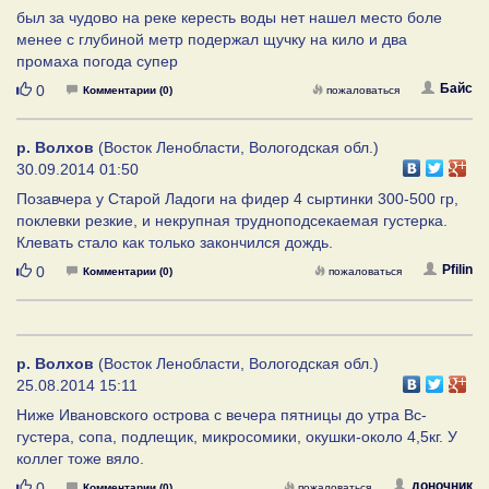
был за чудово на реке кересть воды нет нашел место боле
менее с глубиной метр подержал щучку на кило и два
промаха погода супер
Нравится
Байс
0
Комментарии (0)
пожаловаться
р. Волхов
(Восток Ленобласти, Вологодская обл.)
30.09.2014 01:50
Позавчера у Старой Ладоги на фидер 4 сыртинки 300-500 гр,
поклевки резкие, и некрупная трудноподсекаемая густерка.
Клевать стало как только закончился дождь.
Нравится
Pfilin
0
Комментарии (0)
пожаловаться
р. Волхов
(Восток Ленобласти, Вологодская обл.)
25.08.2014 15:11
Ниже Ивановского острова с вечера пятницы до утра Вс-
густера, сопа, подлещик, микросомики, окушки-около 4,5кг. У
коллег тоже вяло.
Нравится
доночник
0
Комментарии (0)
пожаловаться