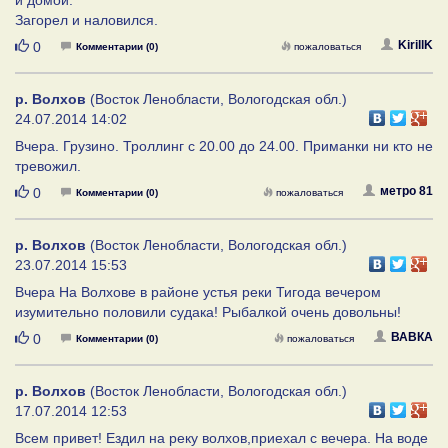
Загорел и наловился.
Нравится
KirillK
0
Комментарии (0)
пожаловаться
р. Волхов
(Восток Ленобласти, Вологодская обл.)
24.07.2014 14:02
Вчера. Грузино. Троллинг с 20.00 до 24.00. Приманки ни кто не
тревожил.
Нравится
метро 81
0
Комментарии (0)
пожаловаться
р. Волхов
(Восток Ленобласти, Вологодская обл.)
23.07.2014 15:53
Вчера На Волхове в районе устья реки Тигода вечером
изумительно половили судака! Рыбалкой очень довольны!
Нравится
ВАВКА
0
Комментарии (0)
пожаловаться
р. Волхов
(Восток Ленобласти, Вологодская обл.)
17.07.2014 12:53
Всем привет! Ездил на реку волхов,приехал с вечера. На воде