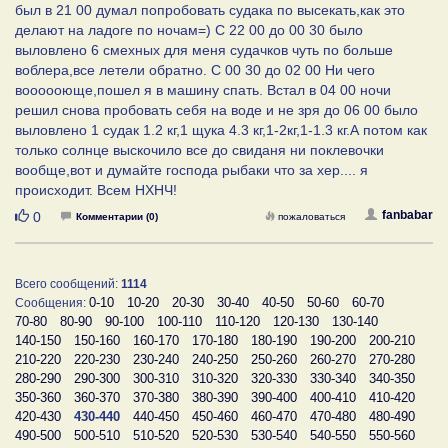
был в 21 00 думал попробовать судака по высекать,как это
делают на ладоге по ночам=) С 22 00 до 00 30 было
выловлено 6 смехных для меня судачков чуть по больше
воблера,все летели обратно. С 00 30 до 02 00 Ни чего
воооооюще,пошел я в машину спать. Встал в 04 00 ночи
решил снова пробовать себя на воде и не зря до 06 00 было
выловлено 1 судак 1.2 кг,1 щука 4.3 кг,1-2кг,1-1.3 кг.А потом как
только солнце выскочило все до свиданя ни поклевочки
вообще,вот и думайте господа рыбаки что за хер.... я
происходит. Всем НХНЧ!
Нравится
fanbabar
0
Комментарии (0)
пожаловаться
Всего сообщений:
1114
0-10
10-20
20-30
30-40
40-50
50-60
60-70
Сообщения:
70-80
80-90
90-100
100-110
110-120
120-130
130-140
140-150
150-160
160-170
170-180
180-190
190-200
200-210
210-220
220-230
230-240
240-250
250-260
260-270
270-280
280-290
290-300
300-310
310-320
320-330
330-340
340-350
350-360
360-370
370-380
380-390
390-400
400-410
410-420
420-430
430-440
440-450
450-460
460-470
470-480
480-490
490-500
500-510
510-520
520-530
530-540
540-550
550-560