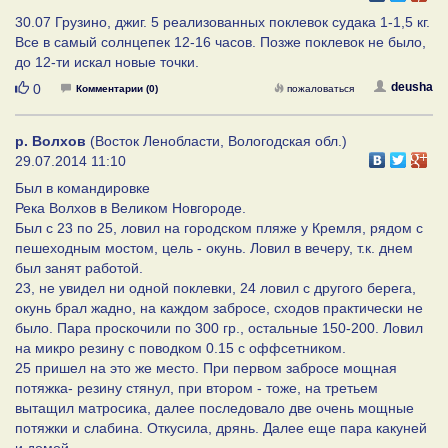
30.07 Грузино, джиг. 5 реализованных поклевок судака 1-1,5 кг.
Все в самый солнцепек 12-16 часов. Позже поклевок не было,
до 12-ти искал новые точки.
Нравится
deusha
0
Комментарии (0)
пожаловаться
р. Волхов
(Восток Ленобласти, Вологодская обл.)
29.07.2014 11:10
Был в командировке
Река Волхов в Великом Новгороде.
Был с 23 по 25, ловил на городском пляже у Кремля, рядом с
пешеходным мостом, цель - окунь. Ловил в вечеру, т.к. днем
был занят работой.
23, не увидел ни одной поклевки, 24 ловил с другого берега,
окунь брал жадно, на каждом забросе, сходов практически не
было. Пара проскочили по 300 гр., остальные 150-200. Ловил
на микро резину с поводком 0.15 с оффсетником.
25 пришел на это же место. При первом забросе мощная
потяжка- резину стянул, при втором - тоже, на третьем
вытащил матросика, далее последовало две очень мощные
потяжки и слабина. Откусила, дрянь. Далее еще пара какуней
и домой.