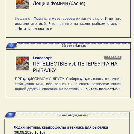
Лещи и Фомичи (басня)
Лещам от Фомича, в Неве, совсем житья не стало, И до того
достало это рыб, Что принято на сходе рыбьем стало –
...
Читать полностью »
Новое в блогах
14.07.2026
Leader-spb
ПУТЕШЕСТВIE изѣ ПЕТЕРБУРГА НА
РЫБАЛКУ
ПРЕ� �ЮБИМОМУ ДРУГУ. Собира� �сь вновь, вспомнил
тебя душа моя, ибо только ты, в своем возвеличи вании
нашей дружбы, способен на поступки и ...
Читать полностью »
Самое обсуждаемое
Лодки, моторы, квадроциклы и техника для рыбалки
(
06.08.2026 16:10
)