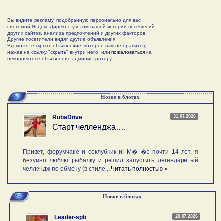
Вы видите рекламу, подобранную персонально для вас
системой Яндекс.Директ с учетом вашей истории посещений
других сайтов, анализа предпочтений и других факторов.
Другие посетители видят другие объявления.
Вы можете скрыть объявление, которое вам не нравится,
нажав на ссылку "скрыть" внутри него, или
пожаловаться
на
некорректное объявление администратору.
Новое в блогах
31.07.2026
RubaDrive
Старт челленджа….
Привет, форумчане и соклубник и! М� �е почти 14 лет, я
безумно люблю рыбалку и решил запустить легендарн ый
челлендж по обмену (в стиле ...
Читать полностью »
Новое в блогах
20.07.2026
Leader-spb