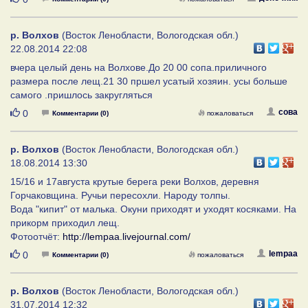
р. Волхов
(Восток Ленобласти, Вологодская обл.)
22.08.2014 22:08
вчера целый день на Волхове.До 20 00 сопа.приличного
размера после лещ.21 30 пршел усатый хозяин. усы больше
самого .пришлось закругляться
Нравится
сова
0
Комментарии (0)
пожаловаться
р. Волхов
(Восток Ленобласти, Вологодская обл.)
18.08.2014 13:30
15/16 и 17августа крутые берега реки Волхов, деревня
Горчаковщина. Ручьи пересохли. Народу толпы.
Вода "кипит" от малька. Окуни приходят и уходят косяками. На
прикорм приходил лещ.
Фотоотчёт:
http://lempaa.livejournal.com/
Нравится
lempaa
0
Комментарии (0)
пожаловаться
р. Волхов
(Восток Ленобласти, Вологодская обл.)
31.07.2014 12:32