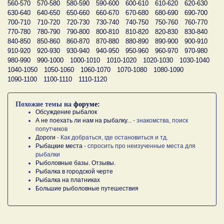
560-570
570-580
580-590
590-600
600-610
610-620
620-630
630-640
640-650
650-660
660-670
670-680
680-690
690-700
700-710
710-720
720-730
730-740
740-750
750-760
760-770
770-780
780-790
790-800
800-810
810-820
820-830
830-840
840-850
850-860
860-870
870-880
880-890
890-900
900-910
910-920
920-930
930-940
940-950
950-960
960-970
970-980
980-990
990-1000
1000-1010
1010-1020
1020-1030
1030-1040
1040-1050
1050-1060
1060-1070
1070-1080
1080-1090
1090-1100
1100-1110
1110-1120
Похожие темы на
форуме:
Обсуждение рыбалок
А не поехать ли нам на рыбалку...
- знакомства, поиск
попутчиков
Дороги
- Как добраться, где остановиться и тд.
Рыбацкие места
- спросить про неизученные места для
рыбалки
Рыболовные базы. Отзывы.
Рыбалка в городской черте
Рыбалка на платниках
Большие рыболовные путешествия