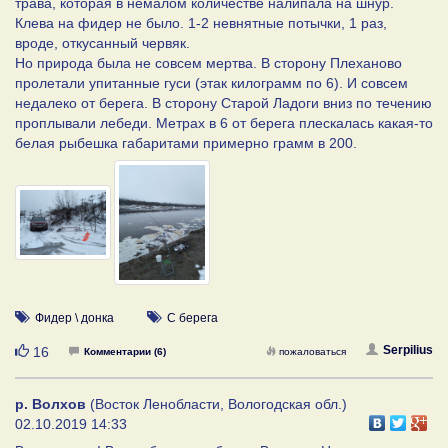
трава, которая в немалом количестве налипала на шнур.
Клева на фидер не было. 1-2 невнятные потычки, 1 раз,
вроде, откусанный червяк.
Но природа была не совсем мертва. В сторону Плеханово
пролетали упитанные гуси (этак килограмм по 6). И совсем
недалеко от берега. В сторону Старой Ладоги вниз по течению
проплывали лебеди. Метрах в 6 от берега плескалась какая-то
белая рыбешка габаритами примерно грамм в 200.
Фидер \ донка
С берега
Нравится
Serpilius
16
Комментарии (6)
пожаловаться
р. Волхов
(Восток Ленобласти, Вологодская обл.)
02.10.2019 14:33