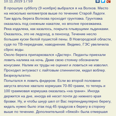
10.11.2019 17:59
В прошлую субботу (9 ноября) выбрался я на Волхов. Место
на несколько километров выше по течению Старой Ладоги.
Там вдоль берега Волхова проходит грунтовка. Грунтовка
оказалась под снежным накатом, но вполне проезжаема.
Река издалека, как казалось, покрыта плывущими льдинками.
Оказалось, это не ледоход, а пеноход. Течение несло
большие куски белой пушистой пены. В Новгородской области,
судя по ТВ-передачам, наводнение. Видимо, ГЭС увеличила
сброс воды.
Около берега припарковался «Дастер». Педанты приехали
ловить налима на ночь. Даже свою стоянку обозначили
конусами. Налим их труды не оценил и ловиться не изволил.
Проходил энтузиаст с лайтовым спиннингом, кидал воблер.
Безрезультатно.
Попытался я ловить фидером. Если во второй половине
августа вполне хватало кормушек 70-80 грамм, то теперь и
100 граммовая кормушка оказалась «на грани». Иногда
держится на дне, иногда её несет почти до нижнего края
бровки. Ну, и чтобы шнур шел от Вас перпендикулярно берегу,
кидать нужно было этак под 45 градусов к берегу в сторону
выше по течению. Дополнительной «бякой» была отмершая