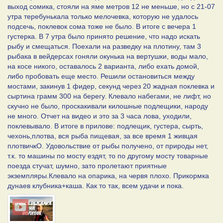
выход сомика, стояли на яме метров 12 не меньше, но с 21-07
утра теребунькала только мелочевка, которую не удалось
подсечь, поклевок сома тоже не было. В итоге с вечера 1
густерка. В 7 утра было принято решение, что надо искать
рыбу и смещаться. Поехали на разведку на плотину, там 3
рыбака в вейдерсах гоняли окунька на вертушки, воды мало,
на косе никого, оставалось 2 варианта, либо ехать домой,
либо пробовать еще место. Решили остановиться между
мостами, закинув 1 фидер, секунд через 20 жадная поклевка и
сыртина грамм 300 на берегу. Клевало набегами, не лифт, но
скучно не было, проскакивали килошные подлещики, народу
не много. Отчет на видео и это за 3 часа лова, уходили,
поклевывало. В итоге в прилове: подлещик, густера, сырть,
чехонь,плотва, вся рыба пищевая, за все время 1 живцая
плотвичкО. Удовольствие от рыбы получено, от природы нет,
т.к. то машины по мосту ездят, то по другому мосту товарные
поезда стучат, шумно, зато пролетают приятные
экземпляры.Клевало на опарика, на червя плохо. Прикормка
дунаев клубника+каша. Как то так, всем удачи и пока.