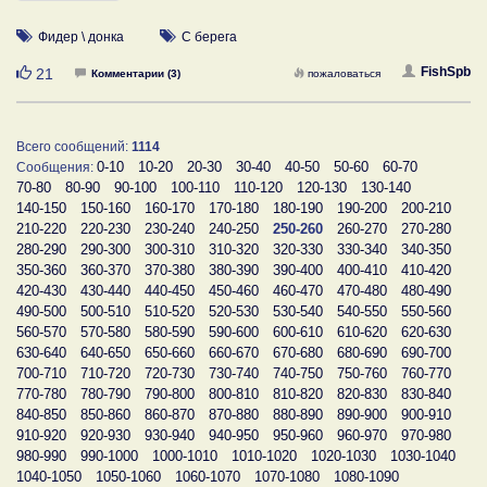
Фидер \ донка
С берега
Нравится
FishSpb
21
Комментарии (3)
пожаловаться
Всего сообщений:
1114
0-10
10-20
20-30
30-40
40-50
50-60
60-70
Сообщения:
70-80
80-90
90-100
100-110
110-120
120-130
130-140
140-150
150-160
160-170
170-180
180-190
190-200
200-210
210-220
220-230
230-240
240-250
250-260
260-270
270-280
280-290
290-300
300-310
310-320
320-330
330-340
340-350
350-360
360-370
370-380
380-390
390-400
400-410
410-420
420-430
430-440
440-450
450-460
460-470
470-480
480-490
490-500
500-510
510-520
520-530
530-540
540-550
550-560
560-570
570-580
580-590
590-600
600-610
610-620
620-630
630-640
640-650
650-660
660-670
670-680
680-690
690-700
700-710
710-720
720-730
730-740
740-750
750-760
760-770
770-780
780-790
790-800
800-810
810-820
820-830
830-840
840-850
850-860
860-870
870-880
880-890
890-900
900-910
910-920
920-930
930-940
940-950
950-960
960-970
970-980
980-990
990-1000
1000-1010
1010-1020
1020-1030
1030-1040
1040-1050
1050-1060
1060-1070
1070-1080
1080-1090