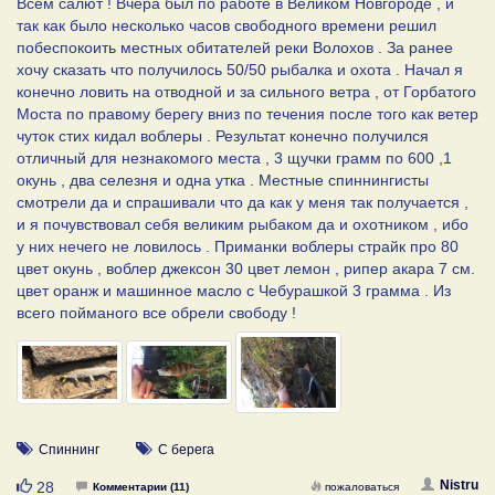
Всем салют ! Вчера был по работе в Великом Новгороде , и
так как было несколько часов свободного времени решил
побеспокоить местных обитателей реки Волохов . За ранее
хочу сказать что получилось 50/50 рыбалка и охота . Начал я
конечно ловить на отводной и за сильного ветра , от Горбатого
Моста по правому берегу вниз по течения после того как ветер
чуток стих кидал воблеры . Результат конечно получился
отличный для незнакомого места , 3 щучки грамм по 600 ,1
окунь , два селезня и одна утка . Местные спиннингисты
смотрели да и спрашивали что да как у меня так получается ,
и я почувствовал себя великим рыбаком да и охотником , ибо
у них нечего не ловилось . Приманки воблеры страйк про 80
цвет окунь , воблер джексон 30 цвет лемон , рипер акара 7 см.
цвет оранж и машинное масло с Чебурашкой 3 грамма . Из
всего пойманого все обрели свободу !
Спиннинг
С берега
Нравится
Nistru
28
Комментарии (11)
пожаловаться