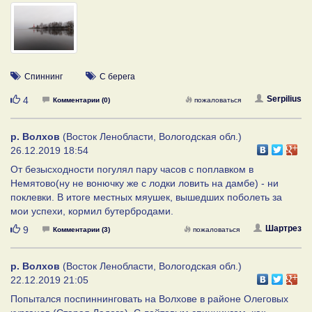
Спиннинг
С берега
Нравится
Serpilius
4
Комментарии (0)
пожаловаться
р. Волхов
(Восток Ленобласти, Вологодская обл.)
26.12.2019 18:54
От безысходности погулял пару часов с поплавком в
Немятово(ну не вонючку же с лодки ловить на дамбе) - ни
поклевки. В итоге местных мяушек, вышедших поболеть за
мои успехи, кормил бутербродами.
Нравится
Шартрез
9
Комментарии (3)
пожаловаться
р. Волхов
(Восток Ленобласти, Вологодская обл.)
22.12.2019 21:05
Попытался поспиннинговать на Волхове в районе Олеговых