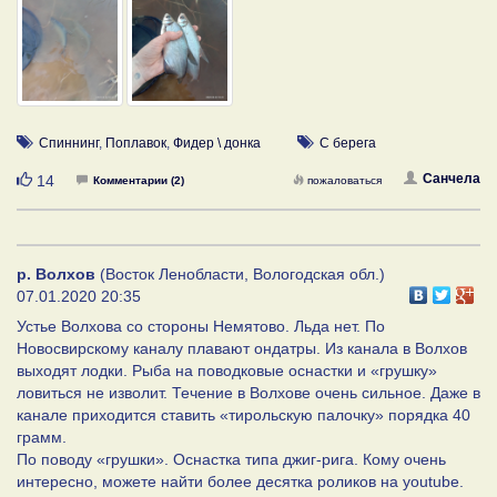
Спиннинг
,
Поплавок
,
Фидер \ донка
С берега
Нравится
Санчела
14
Комментарии (2)
пожаловаться
р. Волхов
(Восток Ленобласти, Вологодская обл.)
07.01.2020 20:35
Устье Волхова со стороны Немятово. Льда нет. По
Новосвирскому каналу плавают ондатры. Из канала в Волхов
выходят лодки. Рыба на поводковые оснастки и «грушку»
ловиться не изволит. Течение в Волхове очень сильное. Даже в
канале приходится ставить «тирольскую палочку» порядка 40
грамм.
По поводу «грушки». Оснастка типа джиг-рига. Кому очень
интересно, можете найти более десятка роликов на youtube.