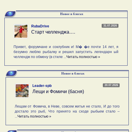
Новое в блогах
31.07.2026
RubaDrive
Старт челленджа….
Привет, форумчане и соклубник и! М� �е почти 14 лет, я
безумно люблю рыбалку и решил запустить легендарн ый
челлендж по обмену (в стиле ...
Читать полностью »
Новое в блогах
20.07.2026
Leader-spb
Лещи и Фомичи (басня)
Лещам от Фомича, в Неве, совсем житья не стало, И до того
достало это рыб, Что принято на сходе рыбьем стало –
...
Читать полностью »