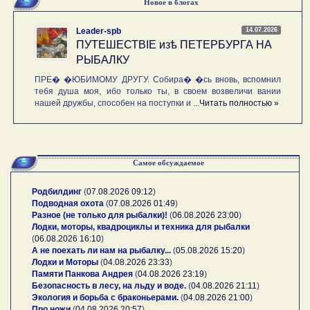
Новое в блогах
14.07.2026
Leader-spb
ПУТЕШЕСТВIE изѣ ПЕТЕРБУРГА НА
РЫБАЛКУ
ПРЕ� �ЮБИМОМУ ДРУГУ. Собира� �сь вновь, вспомнил
тебя душа моя, ибо только ты, в своем возвеличи вании
нашей дружбы, способен на поступки и ...
Читать полностью »
Самое обсуждаемое
Родбилдинг
(
07.08.2026 09:12
)
Подводная охота
(
07.08.2026 01:49
)
Разное (не только для рыбалки)!
(
06.08.2026 23:00
)
Лодки, моторы, квадроциклы и техника для рыбалки
(
06.08.2026 16:10
)
А не поехать ли нам на рыбалку...
(
05.08.2026 15:20
)
Лодки и Моторы
(
04.08.2026 23:33
)
Памяти Панкова Андрея
(
04.08.2026 23:19
)
Безопасность в лесу, на льду и воде.
(
04.08.2026 21:11
)
Экология и борьба с браконьерами.
(
04.08.2026 21:00
)
Про ножи
(
04.08.2026 20:57
)