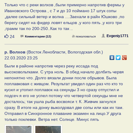
Только что с реки волхов ,были примерно напротив фермы у
Ивановского Острова , с 7 и до 10 поймано 17 штук сопы
,далее сильный ветер и волна ....Заехали в райн Юшково ,по
берегу сидят на фидер ловят ельцов ,у кого пять ,у кого три
,грамм так по 200-250..Как то так ..
Нравится
Evgeniy1771
24
Комментарии (12)
пожаловаться
р. Волхов
(Восток Ленобласти, Вологодская обл.)
22.03.2020 23:25
Были в районе напротив через реку иссада под
высоковольтками. С утра ноль. В обед начало долбить червя
непонятно что. Долго вязали донки после обрывов. Была
поплавковая с живцом. Результат увидел один раз что кто то
кусил и утопил поплавок на секунды 3 но сразу отпустил и
подсеч я его не успел потому что четвертой секунды мне не
досталось; так ушла рыба восвояси т. К. Живчик загнулся
сразу. В итоге на донку выколдовал две сопы или как их там.
Отправил в Синхронное плавание экзамен на лицо.У друга
только поклевки. Ветра нет. Солнце. Минус пять