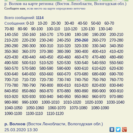
р. Волхов на карте региона: (Восток Ленобласти, Вологодская обл.)
Сообщите нам
, если место на карте определено неточно
Всего сообщений:
1114
0-10
10-20
20-30
30-40
40-50
50-60
60-70
Сообщения:
70-80
80-90
90-100
100-110
110-120
120-130
130-140
140-150
150-160
160-170
170-180
180-190
190-200
200-210
210-220
220-230
230-240
240-250
250-260
260-270
270-280
280-290
290-300
300-310
310-320
320-330
330-340
340-350
350-360
360-370
370-380
380-390
390-400
400-410
410-420
420-430
430-440
440-450
450-460
460-470
470-480
480-490
490-500
500-510
510-520
520-530
530-540
540-550
550-560
560-570
570-580
580-590
590-600
600-610
610-620
620-630
630-640
640-650
650-660
660-670
670-680
680-690
690-700
700-710
710-720
720-730
730-740
740-750
750-760
760-770
770-780
780-790
790-800
800-810
810-820
820-830
830-840
840-850
850-860
860-870
870-880
880-890
890-900
900-910
910-920
920-930
930-940
940-950
950-960
960-970
970-980
980-990
990-1000
1000-1010
1010-1020
1020-1030
1030-1040
1040-1050
1050-1060
1060-1070
1070-1080
1080-1090
1090-1100
1100-1110
1110-1120
р. Волхов
(Восток Ленобласти, Вологодская обл.)
25.03.2020 13:30