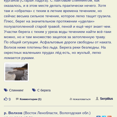
курганов (Старая Ладога). С лайтовым спиннингом, как
оказалось, и в этом месте делать практически нечего. Хотя
там и «обратка» с тихим в летние времена течением, но
сейчас весьма сильное течение, которое легко тащит грузила.
Плюс, берег на значительном протяжении «уделан»
полузатопленной старой травой, пеной и ещё черт знает чем.
Участки берега с тихим у уреза воды течением найти всё-таки
можно, но и там множество зацепов за затопленную траву.
По общей ситуации. Асфальтовые дороги свободны от наката.
Волхов ниже плотины без льда. Берега реки безлюдны. На
окрестных маленьких прудах лёд есть, но жухлый, легко
ломается руками.
Спиннинг
С берега
Нравится
Serpilius
9
Комментарии (1)
пожаловаться
р. Волхов
(Восток Ленобласти, Вологодская обл.)