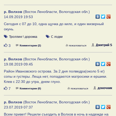
р. Волхов
(Восток Ленобласти, Вологодская обл.)
14.09.2019 19:53
Сегодня с 07 до 10, одна щучка до кило, и один мизерный
окунь.
Троллинг \ дорожка
С лодки
Нравится
Дмитрий S
3
Комментарии (2)
пожаловаться
р. Волхов
(Восток Ленобласти, Вологодская обл.)
19.08.2019 09:45
Район Ивановского острова. За 2 дня полведра(около 5 кг)
сопы и густеры. Леща нет, попадаются матросики и ершики.
Клев с 22:30 до утра, днем глухо.
Нравится
доночник
7
Комментарии (0)
пожаловаться
р. Волхов
(Восток Ленобласти, Вологодская обл.)
23.07.2019 07:37
Всем привет! Решили съездить в Волхов в ночь в надежде на