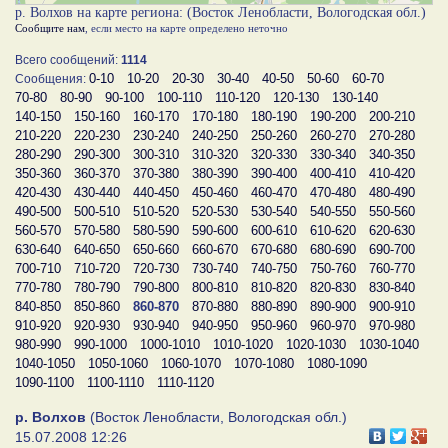
р. Волхов на карте региона: (Восток Ленобласти, Вологодская обл.)
Сообщите нам
, если место на карте определено неточно
Всего сообщений:
1114
0-10
10-20
20-30
30-40
40-50
50-60
60-70
Сообщения:
70-80
80-90
90-100
100-110
110-120
120-130
130-140
140-150
150-160
160-170
170-180
180-190
190-200
200-210
210-220
220-230
230-240
240-250
250-260
260-270
270-280
280-290
290-300
300-310
310-320
320-330
330-340
340-350
350-360
360-370
370-380
380-390
390-400
400-410
410-420
420-430
430-440
440-450
450-460
460-470
470-480
480-490
490-500
500-510
510-520
520-530
530-540
540-550
550-560
560-570
570-580
580-590
590-600
600-610
610-620
620-630
630-640
640-650
650-660
660-670
670-680
680-690
690-700
700-710
710-720
720-730
730-740
740-750
750-760
760-770
770-780
780-790
790-800
800-810
810-820
820-830
830-840
840-850
850-860
860-870
870-880
880-890
890-900
900-910
910-920
920-930
930-940
940-950
950-960
960-970
970-980
980-990
990-1000
1000-1010
1010-1020
1020-1030
1030-1040
1040-1050
1050-1060
1060-1070
1070-1080
1080-1090
1090-1100
1100-1110
1110-1120
р. Волхов
(Восток Ленобласти, Вологодская обл.)
15.07.2008 12:26