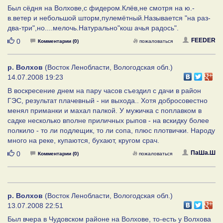
Был сёдня на Волхове,с фидером.Клёв,не смотря на ю.-
в.ветер и небольшой шторм,пулемётный.Называется "на раз-
два-три",но....мелочь.Натурально"кош ачья радось".
Нравится
FEEDER
0
Комментарии (0)
пожаловаться
р. Волхов
(Восток Ленобласти, Вологодская обл.)
14.07.2008 19:23
В воскресение днем на пару часов съездил с дачи в район
ГЭС, результат плачевный - ни выхода.. Хотя добросовестно
менял приманки и махал палкой. У мужичка с поплавком в
садке несколько вполне приличных рыпов - на вскидку более
полкило - то ли подлещик, то ли сопа, плюс плотвички. Народу
много на реке, купаются, бухают, кругом срач.
Нравится
ПаШа.Ш
0
Комментарии (0)
пожаловаться
р. Волхов
(Восток Ленобласти, Вологодская обл.)
13.07.2008 22:51
Был вчера в Чудовском районе на Волхове, то-есть у Волхова