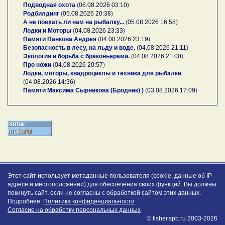
Подводная охота
(
06.08.2026 03:10
)
Родбилдинг
(
05.08.2026 20:38
)
А не поехать ли нам на рыбалку...
(
05.08.2026 16:58
)
Лодки и Моторы
(
04.08.2026 23:33
)
Памяти Панкова Андрея
(
04.08.2026 23:19
)
Безопасность в лесу, на льду и воде.
(
04.08.2026 21:11
)
Экология и борьба с браконьерами.
(
04.08.2026 21:00
)
Про ножи
(
04.08.2026 20:57
)
Лодки, моторы, квадроциклы и техника для рыбалки
(
04.08.2026 14:36
)
Памяти Максима Сырникова (Бродник) )
(
03.08.2026 17:09
)
Этот сайт использует метаданные пользователя (cookie, данные об IP-
адресе и местоположении) для обеспечения своих функций. Вы должны
покинуть сайт, если не согласны с обработкой сайтом этих данных.
Подробнее:
Политика конфиденциальности
Согласие на обработку персональных данных
© fisher.spb.ru 2003-2026