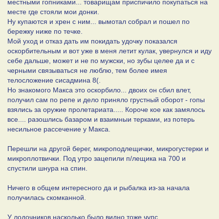
местными гопниками... товарищам приспичило покупаться на
месте где стояли мои донки.
Ну купаются и хрен с ним... вымотал собрал и пошел по
бережку ниже по течке.
Мой уход и отказ дать им покидать удочку показался
оскорбительным и вот уже в меня летит кулак, увернулся и иду
себе дальше, может и не по мужски, но зубы целее да и с
черными связываться не люблю, тем более имея
телосложение сисадмина 8(.
Но знакомого Макса это оскорбило... двоих он сбил влет,
получил сам по репе и дело приняло грустный оборот - гопы
взялись за оружие пролетариата..... Короче кое как замялось
все.... разошлись базаром и взаимныи терками, из потерь
несильное рассечение у Макса.
Перешли на другой берег, микроподлещички, микрогустерки и
микроплотвички. Под утро зацепили п/лещика на 700 и
спустили шнура на спин.
Ничего в общем интересного да и рыбалка из-за начала
получилась скомканной.
У лодочников насколько было видно тоже чупс...