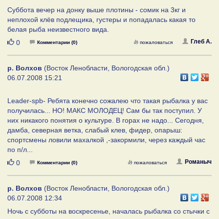
Суббота вечер на донку выше плотины - сомик на 3кг и
неплохой клёв подлещика, густеры и попадалась какая то
белая рыба неизвестного вида.
Нравится
Глеб А.
0
Комментарии (0)
пожаловаться
р. Волхов
(Восток Ленобласти, Вологодская обл.)
06.07.2008 15:21
Leader-spb- Ребята конечно сожалею что такая рыбалка у вас
получилась... НО! МАКС МОЛОДЕЦ! Сам бы так поступил. У
них никакого понятия о культуре. В горах не надо... Сегодня,
дамба, северная ветка, слабый клев, фидер, опарыш:
спортсмены ловили махалкой ,-закормили, через каждый час
по п/л...
Нравится
Романыч
0
Комментарии (0)
пожаловаться
р. Волхов
(Восток Ленобласти, Вологодская обл.)
06.07.2008 12:34
Ночь с субботы на воскресенье, началась рыбалка со стычки с