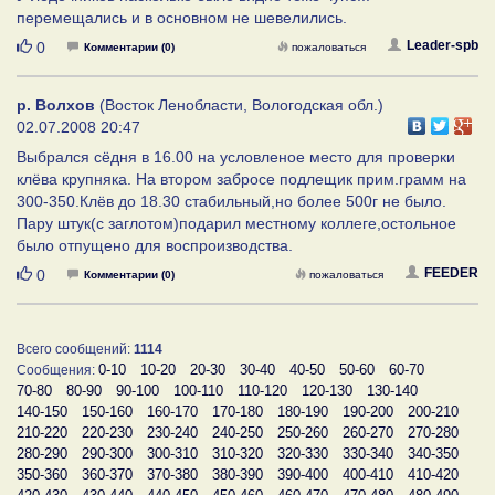
перемещались и в основном не шевелились.
Нравится
Leader-spb
0
Комментарии (0)
пожаловаться
р. Волхов
(Восток Ленобласти, Вологодская обл.)
02.07.2008 20:47
Выбрался сёдня в 16.00 на условленое место для проверки
клёва крупняка. На втором забросе подлещик прим.грамм на
300-350.Клёв до 18.30 стабильный,но более 500г не было.
Пару штук(с заглотом)подарил местному коллеге,остольное
было отпущено для воспроизводства.
Нравится
FEEDER
0
Комментарии (0)
пожаловаться
Всего сообщений:
1114
0-10
10-20
20-30
30-40
40-50
50-60
60-70
Сообщения:
70-80
80-90
90-100
100-110
110-120
120-130
130-140
140-150
150-160
160-170
170-180
180-190
190-200
200-210
210-220
220-230
230-240
240-250
250-260
260-270
270-280
280-290
290-300
300-310
310-320
320-330
330-340
340-350
350-360
360-370
370-380
380-390
390-400
400-410
410-420