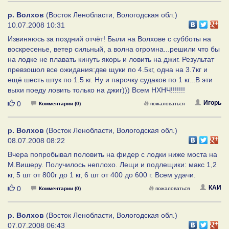
р. Волхов
(Восток Ленобласти, Вологодская обл.)
10.07.2008 10:31
Извиняюсь за поздний отчёт! Были на Волхове с субботы на
воскресенье, ветер сильный, а волна огромна...решили что бы
на лодке не плавать кинуть якорь и ловить на джиг. Результат
превзошол все ожидания:две щуки по 4.5кг, одна на 3.7кг и
ещё шесть штук по 1.5 кг. Ну и парочку судаков по 1 кг...В эти
выхи поеду ловить только на джиг))) Всем НХНЧ!!!!!!!
Нравится
Игорь
0
Комментарии (0)
пожаловаться
р. Волхов
(Восток Ленобласти, Вологодская обл.)
08.07.2008 08:22
Вчера попробывал половить на фидер с лодки ниже моста на
М.Вишеру. Получилось неплохо. Лещи и подлещики: макс 1,2
кг, 5 шт от 800г до 1 кг, 6 шт от 400 до 600 г. Всем удачи.
Нравится
КАИ
0
Комментарии (0)
пожаловаться
р. Волхов
(Восток Ленобласти, Вологодская обл.)
07.07.2008 06:43