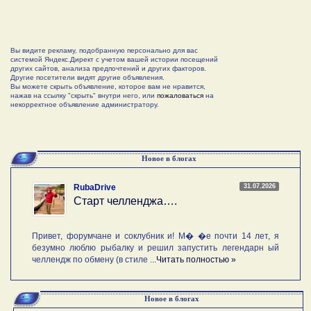
Вы видите рекламу, подобранную персонально для вас
системой Яндекс.Директ с учетом вашей истории посещений
других сайтов, анализа предпочтений и других факторов.
Другие посетители видят другие объявления.
Вы можете скрыть объявление, которое вам не нравится,
нажав на ссылку "скрыть" внутри него, или
пожаловаться
на
некорректное объявление администратору.
Новое в блогах
31.07.2026
RubaDrive
Старт челленджа….
Привет, форумчане и соклубник и! М� �е почти 14 лет, я
безумно люблю рыбалку и решил запустить легендарн ый
челлендж по обмену (в стиле ...
Читать полностью »
Новое в блогах