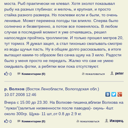
моста. Рыб практически не клевал. Хотя эхолот показывал
рыбу на разных глубинах: и мелочь, и крупная, и просто
стайка разного размера. Но поклевки если и были, то очень
ленивые. Может перемена погоды так влияло. Сперва было
солнечно и безветренно, а потом все поменялось. В любом
случае в последний момент я уже отчаявшись, решил
напоследок пройтись троллингом. И только прошел метров 20,
тут тормоз. Я думал зацеп, а стал тихонько сматывать-смотрю
из воды щучья пасть. Ну в общем долго рассказывать, в итоге
вытащил каким-то образом без сачка щуку на 3 кило. Радости
было у меня просто не передать. Жалко что сам не умею
скидывать фотки, а ребятки мои пока отсутствуют.
Нравится
peter
0
Комментарии (0)
пожаловаться
р. Волхов
(Восток Ленобласти, Вологодская обл.)
10.07.2008 12:46
Вчера с 15.00 до 23.30. На Волхове-тишина,вблизи Волхова на
"лужах"(залитые низменности после паводка)- окунь- 4шт.
около 300гр. Щука- 11 шт.,от 0.8 до 2.9 кг.
Нравится
Ижорец.
0
Комментарии (0)
пожаловаться