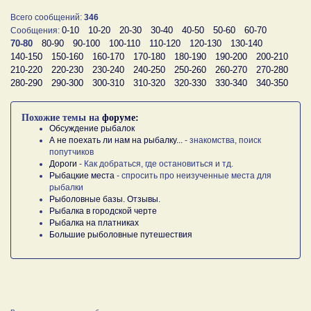
Всего сообщений:
346
0-10
10-20
20-30
30-40
40-50
50-60
60-70
Сообщения:
70-80
80-90
90-100
100-110
110-120
120-130
130-140
140-150
150-160
160-170
170-180
180-190
190-200
200-210
210-220
220-230
230-240
240-250
250-260
260-270
270-280
280-290
290-300
300-310
310-320
320-330
330-340
340-350
Похожие темы на
форуме:
Обсуждение рыбалок
А не поехать ли нам на рыбалку...
- знакомства, поиск
попутчиков
Дороги
- Как добраться, где остановиться и тд.
Рыбацкие места
- спросить про неизученные места для
рыбалки
Рыболовные базы. Отзывы.
Рыбалка в городской черте
Рыбалка на платниках
Большие рыболовные путешествия