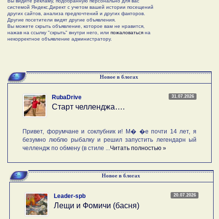
Вы видите рекламу, подобранную персонально для вас
системой Яндекс.Директ с учетом вашей истории посещений
других сайтов, анализа предпочтений и других факторов.
Другие посетители видят другие объявления.
Вы можете скрыть объявление, которое вам не нравится,
нажав на ссылку "скрыть" внутри него, или
пожаловаться
на
некорректное объявление администратору.
Новое в блогах
31.07.2026
RubaDrive
Старт челленджа….
Привет, форумчане и соклубник и! М� �е почти 14 лет, я
безумно люблю рыбалку и решил запустить легендарн ый
челлендж по обмену (в стиле ...
Читать полностью »
Новое в блогах
20.07.2026
Leader-spb
Лещи и Фомичи (басня)