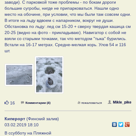
заводи). С парковкой тоже проблемы - по бокам дороги
большие сугробы, нигде не припарковаться. Нашли одно
место на обочине, при условии, что мы были там совсем одни.
В итоге на льду вдвоем с напарником, вокруг не души.
Обстановка по льду: лед см 15-20 + сверху твердая кашица см
20-25 (видно на фото - прикладываю). Навигатор с собой не
взяли со старыми точками, так что методом "тыка" бурились.
Встали на 16-17 метрах. Средне-мелкая корь. Улов 54 и 116
шт.
Нравится
Mikle_pike
16
Комментарии (4)
пожаловаться
Киперорт
(Финский залив)
03.02.2019 18:10
В ссубботу на Пляжной