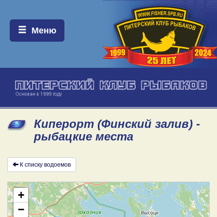
Меню:
Меню
Киперорт (Финский залив) -
рыбацкие места
К списку водоемов
+
−