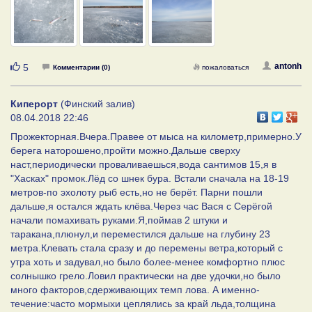
Нравится
antonh
5
Комментарии (0)
пожаловаться
Киперорт
(Финский залив)
08.04.2018 22:46
Прожекторная.Вчера.Правее от мыса на километр,примерно.У
берега наторошено,пройти можно.Дальше сверху
наст,периодически проваливаешься,вода сантимов 15,я в
"Хасках" промок.Лёд со шнек бура. Встали сначала на 18-19
метров-по эхолоту рыб есть,но не берёт. Парни пошли
дальше,я остался ждать клёва.Через час Вася с Серёгой
начали помахивать руками.Я,поймав 2 штуки и
таракана,плюнул,и переместился дальше на глубину 23
метра.Клевать стала сразу и до перемены ветра,который с
утра хоть и задувал,но было более-менее комфортно плюс
солнышко грело.Ловил практически на две удочки,но было
много факторов,сдерживающих темп лова. А именно-
течение:часто мормыхи цеплялись за край льда,толщина