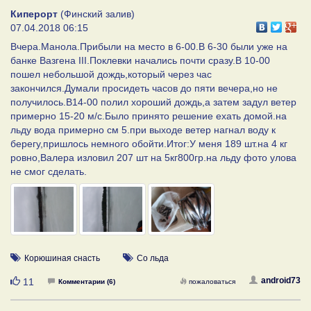
Киперорт
(Финский залив)
07.04.2018 06:15
Вчера.Манола.Прибыли на место в 6-00.В 6-30 были уже на
банке Вазгена III.Поклевки начались почти сразу.В 10-00
пошел небольшой дождь,который через час
закончился.Думали просидеть часов до пяти вечера,но не
получилось.В14-00 полил хороший дождь,а затем задул ветер
примерно 15-20 м/с.Было принято решение ехать домой.на
льду вода примерно см 5.при выходе ветер нагнал воду к
берегу,пришлось немного обойти.Итог:У меня 189 шт.на 4 кг
ровно,Валера изловил 207 шт на 5кг800гр.на льду фото улова
не смог сделать.
Корюшиная снасть
Со льда
Нравится
android73
11
Комментарии (6)
пожаловаться