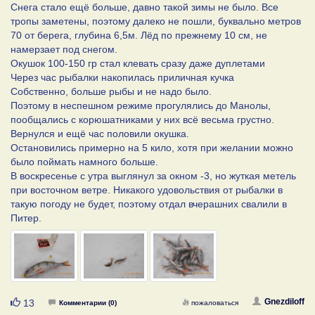
Снега стало ещё больше, давно такой зимы не было. Все
тропы заметены, поэтому далеко не пошли, буквально метров
70 от берега, глубина 6,5м. Лёд по прежнему 10 см, не
намерзает под снегом.
Окушок 100-150 гр стал клевать сразу даже дуплетами
Через час рыбалки накопилась приличная кучка
Собственно, больше рыбы и не надо было.
Поэтому в неспешном режиме прогулялись до Манолы,
пообщались с корюшатниками у них всё весьма грустно.
Вернулся и ещё час половили окушка.
Остановились примерно на 5 кило, хотя при желании можно
было поймать намного больше.
В воскресенье с утра выглянул за окном -3, но жуткая метель
при восточном ветре. Никакого удовольствия от рыбалки в
такую погоду не будет, поэтому отдал вчерашних свалили в
Питер.
Нравится
Gnezdiloff
13
Комментарии (0)
пожаловаться