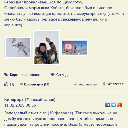
через шаг проваливаешься по щиколотку.
Опробовали мормышки Хобота, бокоплав был в лидерах.
Клевала лучше всего, уж простите, на сырую креветку (так же в
меню были карась, бельдюга свежевыловленная, ну и
корюшка).
Корюшиная снасть
Со льда
Нравится
Wazzzeee
15
Комментарии (24)
пожаловаться
Киперорт
(Финский залив)
11.02.2019 08:56
Запоздалый отчет с вс (10 февраля). Так как в выходные на
дамбу заезжать нужно ооооочень рано, чтобы нормально
парконуться, то решили посетить Вязы (в месте небольшой