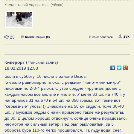
Комментарий модератора (Айвен):
Нравится
zyk
25
Комментарии (9)
пожаловаться
Киперорт
(Финский залив)
18.02.2019 12:58
Были в субботу, 16 числа в районе Вязов.
Клевало равномерно плохо, с редкими "нано-мини-микро"
лифтами по 2-3-4 рыбки. С утра средне - крупная, далее с
каждым часом всё мельче и мельче. У меня 33 шт. на 740 г, у
напарников 31 на 670 и 54 шт. на 850 грамм, вот такие вот
"серьезные" уловы )) Знакомые на 58 км сидели, тоже 30-40
шт., у мужиков рядом с нами примерно такие же результаты,
до 30. В целом хорошо отдохнули, солнце очень порадовало,
несмотря на сильный ветер. Лёд был рыхловатый, за 3
оборота бура 110-го легко прошибался. На льду вода, снег,