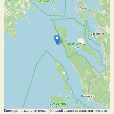
Киперорт на карте региона: (Финский залив)
Сообщите нам
, если место