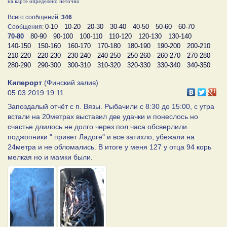
на карте определено неточно
Всего сообщений:
346
0-10
10-20
20-30
30-40
40-50
50-60
60-70
Сообщения:
70-80
80-90
90-100
100-110
110-120
120-130
130-140
140-150
150-160
160-170
170-180
180-190
190-200
200-210
210-220
220-230
230-240
240-250
250-260
260-270
270-280
280-290
290-300
300-310
310-320
320-330
330-340
340-350
Киперорт
(Финский залив)
05.03.2019 19:11
Запоздалый отчёт с п. Вязы. Рыбачили с 8:30 до 15:00, с утра
встали на 20метрах выставил две удачки и понеслось но
счастье длилось не долго через пол часа обсверлили
поджопники " привет Ладоге" и все затихло, убежали на
24метра и не обломались. В итоге у меня 127 у отца 94 корь
мелкая но и мамки были.