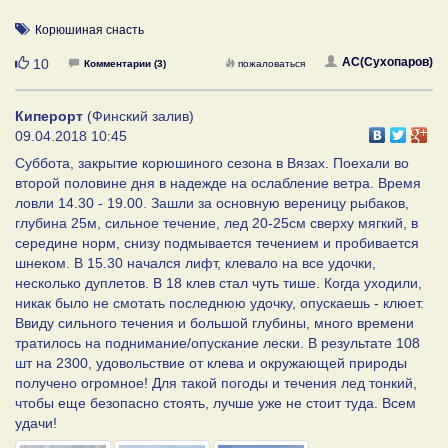
Корюшиная снасть
Нравится
АС(Сухопаров)
10
Комментарии (3)
пожаловаться
Киперорт
(Финский залив)
09.04.2018 10:45
Суббота, закрытие корюшиного сезона в Вязах. Поехали во
второй половине дня в надежде на ослабление ветра. Время
ловли 14.30 - 19.00. Зашли за основную вереницу рыбаков,
глубина 25м, сильное течение, лед 20-25см сверху мягкий, в
середине норм, снизу подмывается течением и пробивается
шнеком. В 15.30 начался лифт, клевало на все удочки,
несколько дуплетов. В 18 клев стал чуть тише. Когда уходили,
никак было не смотать последнюю удочку, опускаешь - клюет.
Ввиду сильного течения и большой глубины, много времени
тратилось на поднимание/опускание лески. В результате 108
шт на 2300, удовольствие от клева и окружающей природы
получено огромное! Для такой погоды и течения лед тонкий,
чтобы еще безопасно стоять, лучше уже не стоит туда. Всем
удачи!