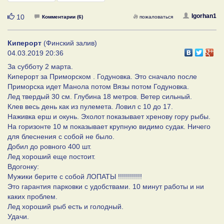
Нравится
Igorhan1
10
Комментарии (6)
пожаловаться
Киперорт
(Финский залив)
04.03.2019 20:36
За субботу 2 марта.
Киперорт за Приморском . Годуновка. Это сначало после
Приморска идет Манола потом Вязы потом Годуновка.
Лед твердый 30 см. Глубина 18 метров. Ветер сильный.
Клев весь день как из пулемета. Ловил с 10 до 17.
Наживка ерш и окунь. Эхолот показывает хренову гору рыбы.
На горизонте 10 м показывает крупную видимо судак. Ничего
для блеснения с собой не было.
Добил до ровного 400 шт.
Лед хороший еще постоит.
Вдогонку:
Мужики берите с собой ЛОПАТЫ !!!!!!!!!!!!
Это гарантия парковки с удобствами. 10 минут работы и ни
каких проблем.
Лед хороший рыб есть и голодный.
Удачи.