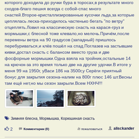
которого доходила до ручки бура в торосах,в результате много
сходов-благо пешня всегда с собой-спас много
снастей.Второе-кристаллизированные кусочки льда,за которые
цеплялась леска-приходилось частенько бегать "по ветру"
отцеплять.Ловил на классическую снасть на карася-груз и
мормышки,с блесной тоже клевало,но мелочь.Причём,после
перемены ветра на 90 градусов (западный) пришлось
перебуриваться,и клёв пошёл на спад.Поглазев на застывшие
кивки,достал снасть с балансом вместо груза и две
фосфорные мормышки.Одна взяла на тройник,остальные 14
на крючок-за это время только две на другие удочки.В итоге у
меня 99 на 1950г, уВаси 186 на 3500г,у Серёги приятный
бонус для закрытия сезона-налим на 800г плюс 146 шт.Весны
там ещё нет,но мы сезон закрыли.Всем НХНЧ!!!
Зимняя блесна
,
Мормышка
,
Корюшиная снасть
Нравится
alisckander
2
Комментарии (0)
пожаловаться