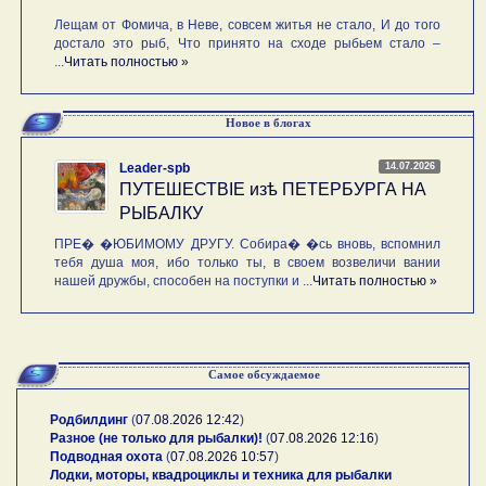
Лещам от Фомича, в Неве, совсем житья не стало, И до того
достало это рыб, Что принято на сходе рыбьем стало –
...
Читать полностью »
Новое в блогах
14.07.2026
Leader-spb
ПУТЕШЕСТВIE изѣ ПЕТЕРБУРГА НА
РЫБАЛКУ
ПРЕ� �ЮБИМОМУ ДРУГУ. Собира� �сь вновь, вспомнил
тебя душа моя, ибо только ты, в своем возвеличи вании
нашей дружбы, способен на поступки и ...
Читать полностью »
Самое обсуждаемое
Родбилдинг
(
07.08.2026 12:42
)
Разное (не только для рыбалки)!
(
07.08.2026 12:16
)
Подводная охота
(
07.08.2026 10:57
)
Лодки, моторы, квадроциклы и техника для рыбалки