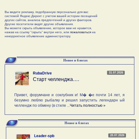
Вы видите рекламу, подобранную персонально для вас
системой Яндекс.Директ с учетом вашей истории посещений
других сайтов, анализа предпочтений и других факторов.
Другие посетители видят другие объявления.
Вы можете скрыть объявление, которое вам не нравится,
нажав на ссылку "скрыть" внутри него, или
пожаловаться
на
некорректное объявление администратору.
Новое в блогах
31.07.2026
RubaDrive
Старт челленджа….
Привет, форумчане и соклубник и! М� �е почти 14 лет, я
безумно люблю рыбалку и решил запустить легендарн ый
челлендж по обмену (в стиле ...
Читать полностью »
Новое в блогах
20.07.2026
Leader-spb