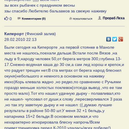
зы всех рыбачек с праздником весны
ззы спасибо Любителю бальзамов за свежую наживку
Нравится
Прораб Леха
0
Комментарии (0)
пожаловаться
Киперорт
(Финский залив)
28.02.2010 22:13
Были сегодня на Киперорте ,на первой стоянке в Маноле
места не нашлось,поехали дальше.Встали после Вязов ,на
льду в 9,народу человек 50,от берега метров 300,глубина 13-
17.Снежно-водяная каша до 30 см,а сам лед хорош и крепок,и
что радует трещин нет.В ста метрах от берега народ блеснил
окуня(небольшого и немного,в основном на наживку
имхо)Корь клевала жадно ,но редко,по сравнению с Ручьями
гораздо меньше холостых поклевок(отсюда вывод ,что ее там
просто мало).Тот кто нашел удачную дырку - полавливал,кто
не нашел- чупсовал от души,к слову ,пересверливался 3 раза
,но так эту заветную дырку и не нашел :((,думаю лучшие
результаты в районе 50-80 шт.У меня 32 +1 бельдь,у
напарника 15+2 бельди.В основном мелкая,и что
нехарактерно игнорировала блесну напрочь!Всем
привет,тренировка перед К-2010 удалась(всех победю!)