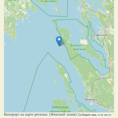
Киперорт на карте региона: (Финский залив)
Сообщите нам
, если место