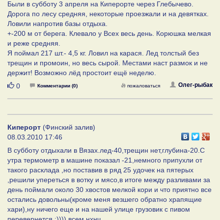
Были в субботу 3 апреля на Киперорте через Глебычево.
Дорога по лесу средняя, некоторые проезжали и на девятках.
Ловили напротив базы отдыха.
+-200 м от берега. Клевало у Всех весь день. Корюшка мелкая
и реже средняя.
Я поймал 217 шт.- 4,5 кг. Ловил на карася. Лед толстый без
трещин и промоин, но весь сырой. Местами наст размок и не
держит! Возможно лёд простоит ещё неделю.
Нравится
Олег-рыбак
0
Комментарии (0)
пожаловаться
Киперорт
(Финский залив)
08.03.2010 17:46
В субботу отдыхали в Вязах.лед-40,трещин нет,глубина-20.С
утра термометр в машине показал -21,немного припухли от
такого расклада ,но поставив в ряд 25 удочек на пятерых
,решили упереться в вотку и мясо,в итоге между разливами за
день поймали около 30 хвостов мелкой кори и что приятно все
остались довольны(кроме меня везшего обратно храпящие
хари),ну ничего еще и на нашей улице грузовик с пивом
перевернется :)))) всем нхнч