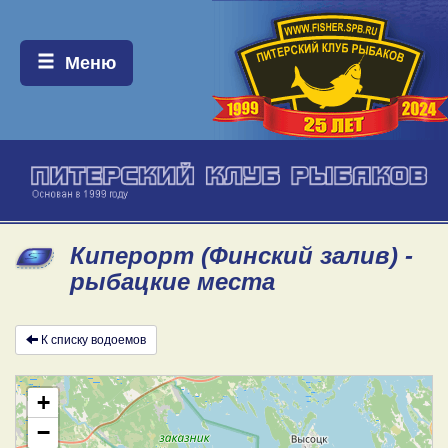
Меню:
Меню
Киперорт (Финский залив) -
рыбацкие места
К списку водоемов
+
−