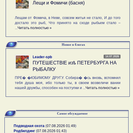
Лещи и Фомичи (басня)
Лещам от Фомича, в Неве, совсем житья не стало, И до того
достало это рыб, Что принято на сходе рыбьем стало –
...
Читать полностью »
Новое в блогах
14.07.2026
Leader-spb
ПУТЕШЕСТВIE изѣ ПЕТЕРБУРГА НА
РЫБАЛКУ
ПРЕ� �ЮБИМОМУ ДРУГУ. Собира� �сь вновь, вспомнил
тебя душа моя, ибо только ты, в своем возвеличи вании
нашей дружбы, способен на поступки и ...
Читать полностью »
Самое обсуждаемое
Подводная охота
(
07.08.2026 01:49
)
Родбилдинг
(
07.08.2026 01:43
)