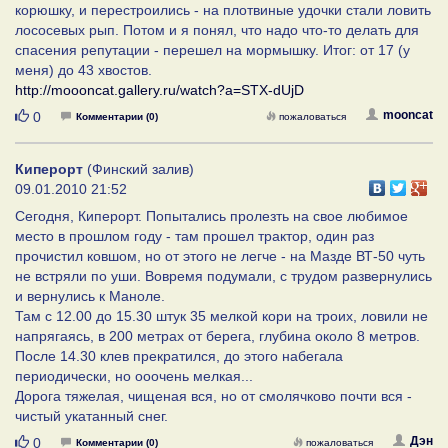
корюшку, и перестроились - на плотвиные удочки стали ловить
лососевых рып. Потом и я понял, что надо что-то делать для
спасения репутации - перешел на мормышку. Итог: от 17 (у
меня) до 43 хвостов.
http://moooncat.gallery.ru/watch?a=STX-dUjD
Нравится
mooncat
0
Комментарии (0)
пожаловаться
Киперорт
(Финский залив)
09.01.2010 21:52
Сегодня, Киперорт. Попытались пролезть на свое любимое
место в прошлом году - там прошел трактор, один раз
прочистил ковшом, но от этого не легче - на Мазде ВТ-50 чуть
не встряли по уши. Вовремя подумали, с трудом развернулись
и вернулись к Маноле.
Там с 12.00 до 15.30 штук 35 мелкой кори на троих, ловили не
напрягаясь, в 200 метрах от берега, глубина около 8 метров.
После 14.30 клев прекратился, до этого набегала
периодически, но ооочень мелкая...
Дорога тяжелая, чищеная вся, но от смолячково почти вся -
чистый укатанный снег.
Нравится
Дэн
0
Комментарии (0)
пожаловаться