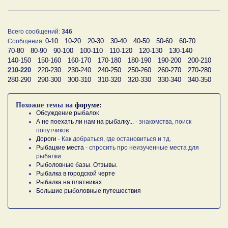
Всего сообщений:
346
0-10
10-20
20-30
30-40
40-50
50-60
60-70
Сообщения:
70-80
80-90
90-100
100-110
110-120
120-130
130-140
140-150
150-160
160-170
170-180
180-190
190-200
200-210
210-220
220-230
230-240
240-250
250-260
260-270
270-280
280-290
290-300
300-310
310-320
320-330
330-340
340-350
Похожие темы на
форуме:
Обсуждение рыбалок
А не поехать ли нам на рыбалку...
- знакомства, поиск
попутчиков
Дороги
- Как добраться, где остановиться и тд.
Рыбацкие места
- спросить про неизученные места для
рыбалки
Рыболовные базы. Отзывы.
Рыбалка в городской черте
Рыбалка на платниках
Большие рыболовные путешествия