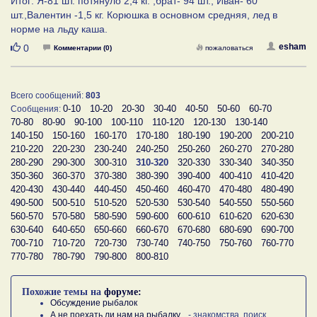
Итог: Я-81 шт. потянуло 2,4 кг. ,брат- 94 шт., Иван- 60
шт.,Валентин -1,5 кг. Корюшка в основном средняя, лед в
норме на льду каша.
Нравится
esham
0
Комментарии (0)
пожаловаться
Всего сообщений:
803
0-10
10-20
20-30
30-40
40-50
50-60
60-70
Сообщения:
70-80
80-90
90-100
100-110
110-120
120-130
130-140
140-150
150-160
160-170
170-180
180-190
190-200
200-210
210-220
220-230
230-240
240-250
250-260
260-270
270-280
280-290
290-300
300-310
310-320
320-330
330-340
340-350
350-360
360-370
370-380
380-390
390-400
400-410
410-420
420-430
430-440
440-450
450-460
460-470
470-480
480-490
490-500
500-510
510-520
520-530
530-540
540-550
550-560
560-570
570-580
580-590
590-600
600-610
610-620
620-630
630-640
640-650
650-660
660-670
670-680
680-690
690-700
700-710
710-720
720-730
730-740
740-750
750-760
760-770
770-780
780-790
790-800
800-810
Похожие темы на
форуме:
Обсуждение рыбалок
А не поехать ли нам на рыбалку...
- знакомства, поиск