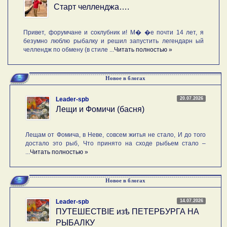
Старт челленджа….
Привет, форумчане и соклубник и! М� �е почти 14 лет, я
безумно люблю рыбалку и решил запустить легендарн ый
челлендж по обмену (в стиле ...
Читать полностью »
Новое в блогах
20.07.2026
Leader-spb
Лещи и Фомичи (басня)
Лещам от Фомича, в Неве, совсем житья не стало, И до того
достало это рыб, Что принято на сходе рыбьем стало –
...
Читать полностью »
Новое в блогах
14.07.2026
Leader-spb
ПУТЕШЕСТВIE изѣ ПЕТЕРБУРГА НА
РЫБАЛКУ