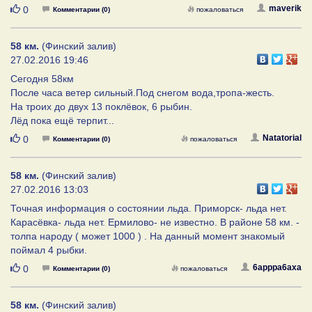
Нравится
maverik
0
Комментарии (0)
пожаловаться
58 км.
(Финский залив)
27.02.2016 19:46
Сегодня 58км
После часа ветер сильный.Под снегом вода,тропа-жесть.
На троих до двух 13 поклёвок, 6 рыбин.
Лёд пока ещё терпит...
Нравится
Natatorial
0
Комментарии (0)
пожаловаться
58 км.
(Финский залив)
27.02.2016 13:03
Точная информация о состоянии льда. Приморск- льда нет.
Карасёвка- льда нет. Ермилово- не известно. В районе 58 км. -
толпа народу ( может 1000 ) . На данный момент знакомый
поймал 4 рыбки.
Нравится
6apppa6axa
0
Комментарии (0)
пожаловаться
58 км.
(Финский залив)