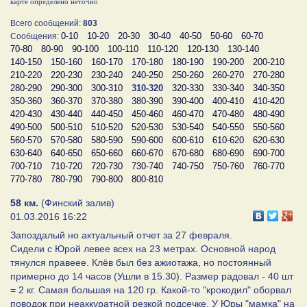
карте определено неточно
Всего сообщений:
803
0-10
10-20
20-30
30-40
40-50
50-60
60-70
Сообщения:
70-80
80-90
90-100
100-110
110-120
120-130
130-140
140-150
150-160
160-170
170-180
180-190
190-200
200-210
210-220
220-230
230-240
240-250
250-260
260-270
270-280
280-290
290-300
300-310
310-320
320-330
330-340
340-350
350-360
360-370
370-380
380-390
390-400
400-410
410-420
420-430
430-440
440-450
450-460
460-470
470-480
480-490
490-500
500-510
510-520
520-530
530-540
540-550
550-560
560-570
570-580
580-590
590-600
600-610
610-620
620-630
630-640
640-650
650-660
660-670
670-680
680-690
690-700
700-710
710-720
720-730
730-740
740-750
750-760
760-770
770-780
780-790
790-800
800-810
58 км.
(Финский залив)
01.03.2016 16:22
Запоздалый но актуальный отчет за 27 февраля.
Сидели с Юрой левее всех на 23 метрах. Основной народ
тянулся правеее. Клёв был без ажиотажа, но постоянный
примерно до 14 часов (Ушли в 15.30). Размер радовал - 40 шт
= 2 кг. Самая большая на 120 гр. Какой-то "крокодил" оборвал
поводок при неаккуратной резкой подсечке. У Юры "мамка" на