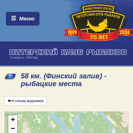
Меню:
Меню
58 км. (Финский залив) -
рыбацкие места
К списку водоемов
+
−