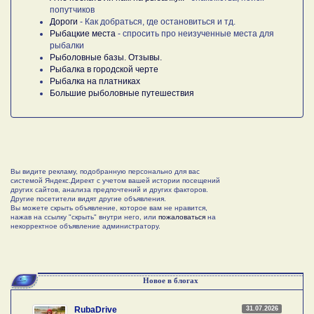
попутчиков
Дороги
- Как добраться, где остановиться и тд.
Рыбацкие места
- спросить про неизученные места для
рыбалки
Рыболовные базы. Отзывы.
Рыбалка в городской черте
Рыбалка на платниках
Большие рыболовные путешествия
Вы видите рекламу, подобранную персонально для вас
системой Яндекс.Директ с учетом вашей истории посещений
других сайтов, анализа предпочтений и других факторов.
Другие посетители видят другие объявления.
Вы можете скрыть объявление, которое вам не нравится,
нажав на ссылку "скрыть" внутри него, или
пожаловаться
на
некорректное объявление администратору.
Новое в блогах
31.07.2026
RubaDrive