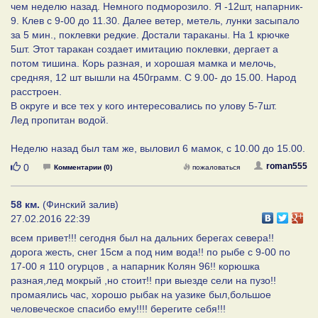
чем неделю назад. Немного подморозило. Я -12шт, напарник-
9. Клев с 9-00 до 11.30. Далее ветер, метель, лунки засыпало
за 5 мин., поклевки редкие. Достали тараканы. На 1 крючке
5шт. Этот таракан создает имитацию поклевки, дергает а
потом тишина. Корь разная, и хорошая мамка и мелочь,
средняя, 12 шт вышли на 450грамм. С 9.00- до 15.00. Народ
расстроен.
В округе и все тех у кого интересовались по улову 5-7шт.
Лед пропитан водой.
Неделю назад был там же, выловил 6 мамок, с 10.00 до 15.00.
Нравится
roman555
0
Комментарии (0)
пожаловаться
58 км.
(Финский залив)
27.02.2016 22:39
всем привет!!! сегодня был на дальних берегах севера!!
дорога жесть, снег 15см а под ним вода!! по рыбе с 9-00 по
17-00 я 110 огурцов , а напарник Колян 96!! корюшка
разная,лед мокрый ,но стоит!! при выезде сели на пузо!!
промаялись час, хорошо рыбак на уазике был,большое
человеческое спасибо ему!!!! берегите себя!!!