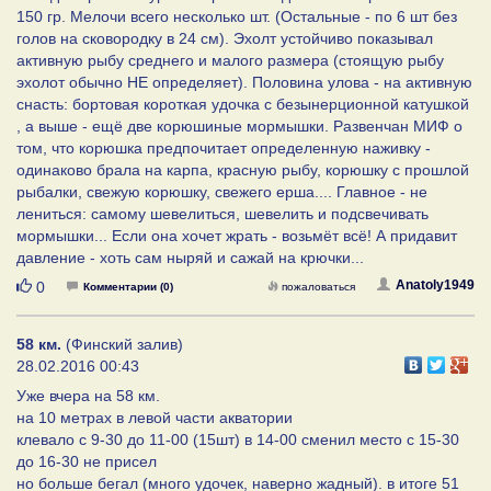
150 гр. Мелочи всего несколько шт. (Остальные - по 6 шт без
голов на сковородку в 24 см). Эхолт устойчиво показывал
активную рыбу среднего и малого размера (стоящую рыбу
эхолот обычно НЕ определяет). Половина улова - на активную
снасть: бортовая короткая удочка с безынерционной катушкой
, а выше - ещё две корюшиные мормышки. Развенчан МИФ о
том, что корюшка предпочитает определенную наживку -
одинаково брала на карпа, красную рыбу, корюшку с прошлой
рыбалки, свежую корюшку, свежего ерша.... Главное - не
лениться: самому шевелиться, шевелить и подсвечивать
мормышки... Если она хочет жрать - возьмёт всё! А придавит
давление - хоть сам ныряй и сажай на крючки...
Нравится
Anatoly1949
0
Комментарии (0)
пожаловаться
58 км.
(Финский залив)
28.02.2016 00:43
Уже вчера на 58 км.
на 10 метрах в левой части акватории
клевало с 9-30 до 11-00 (15шт) в 14-00 сменил место с 15-30
до 16-30 не присел
но больше бегал (много удочек, наверно жадный). в итоге 51