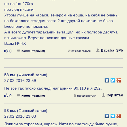
шт на 1кг 270гр.
про лед писали.
Утром лучше на карася, вечером на ерша. на себя не очень,
на бокоплава сегодня всего 2 шт. другой наживки не было.
Блеснение не помогло.
А я всего дуплет тараканий вытащил. но их полтора десятка
изничтожил. Берут на нижнии донные крючки.
Всем НЧНХ
Нравится
Babaika_SPb
0
Комментарии (0)
пожаловаться
58 км.
(Финский залив)
27.02.2016 23:59
Не всё так плохо как лёд! напарники 99,118 и я 252.
Нравится
СерТитан
0
Комментарии (0)
пожаловаться
58 км.
(Финский залив)
27.02.2016 23:03
Ловили за торосами, карась. Идти по снегольду было лучше,