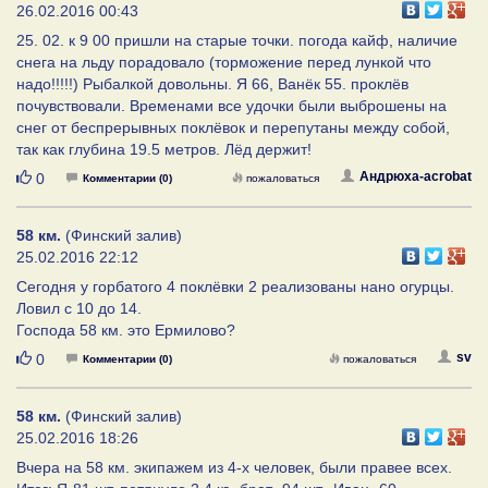
26.02.2016 00:43
25. 02. к 9 00 пришли на старые точки. погода кайф, наличие
снега на льду порадовало (торможение перед лункой что
надо!!!!!) Рыбалкой довольны. Я 66, Ванёк 55. проклёв
почувствовали. Временами все удочки были выброшены на
снег от беспрерывных поклёвок и перепутаны между собой,
так как глубина 19.5 метров. Лёд держит!
Нравится
Андрюха-acrobat
0
Комментарии (0)
пожаловаться
58 км.
(Финский залив)
25.02.2016 22:12
Сегодня у горбатого 4 поклёвки 2 реализованы нано огурцы.
Ловил с 10 до 14.
Господа 58 км. это Ермилово?
Нравится
sv
0
Комментарии (0)
пожаловаться
58 км.
(Финский залив)
25.02.2016 18:26
Вчера на 58 км. экипажем из 4-х человек, были правее всех.