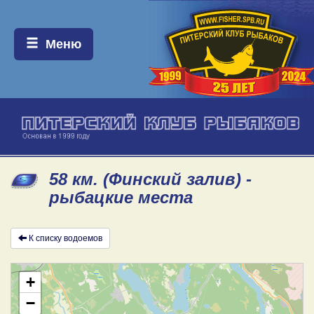
Меню:
Меню
58 км. (Финский залив) -
рыбацкие места
К списку водоемов
+
−