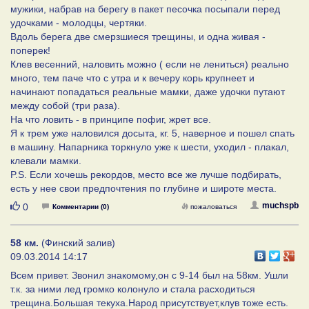
мужики, набрав на берегу в пакет песочка посыпали перед
удочками - молодцы, чертяки.
Вдоль берега две смерзшиеся трещины, и одна живая -
поперек!
Клев весенний, наловить можно ( если не лениться) реально
много, тем паче что с утра и к вечеру корь крупнеет и
начинают попадаться реальные мамки, даже удочки путают
между собой (три раза).
На что ловить - в принципе пофиг, жрет все.
Я к трем уже наловился досыта, кг. 5, наверное и пошел спать
в машину. Напарника торкнуло уже к шести, уходил - плакал,
клевали мамки.
P.S. Если хочешь рекордов, место все же лучше подбирать,
есть у нее свои предпочтения по глубине и широте места.
Нравится
muchspb
0
Комментарии (0)
пожаловаться
58 км.
(Финский залив)
09.03.2014 14:17
Всем привет. Звонил знакомому,он с 9-14 был на 58км. Ушли
т.к. за ними лед громко колонуло и стала расходиться
трещина.Большая текуха.Народ присутствует,клув тоже есть.