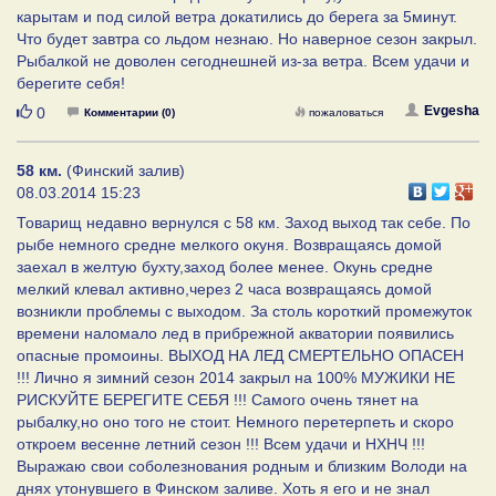
карытам и под силой ветра докатились до берега за 5минут.
Что будет завтра со льдом незнаю. Но наверное сезон закрыл.
Рыбалкой не доволен сегоднешней из-за ветра. Всем удачи и
берегите себя!
Нравится
Evgesha
0
Комментарии (0)
пожаловаться
58 км.
(Финский залив)
08.03.2014 15:23
Товарищ недавно вернулся с 58 км. Заход выход так себе. По
рыбе немного средне мелкого окуня. Возвращаясь домой
заехал в желтую бухту,заход более менее. Окунь средне
мелкий клевал активно,через 2 часа возвращаясь домой
возникли проблемы с выходом. За столь короткий промежуток
времени наломало лед в прибрежной акватории появились
опасные промоины. ВЫХОД НА ЛЕД СМЕРТЕЛЬНО ОПАСЕН
!!! Лично я зимний сезон 2014 закрыл на 100% МУЖИКИ НЕ
РИСКУЙТЕ БЕРЕГИТЕ СЕБЯ !!! Самого очень тянет на
рыбалку,но оно того не стоит. Немного перетерпеть и скоро
откроем весенне летний сезон !!! Всем удачи и НХНЧ !!!
Выражаю свои соболезнования родным и близким Володи на
днях утонувшего в Финском заливе. Хоть я его и не знал