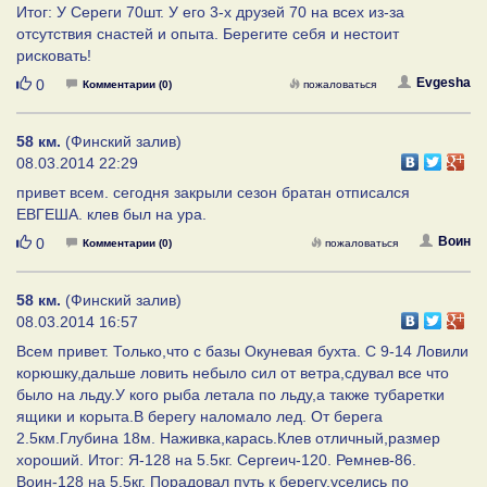
Итог: У Сереги 70шт. У его 3-х друзей 70 на всех из-за
отсутствия снастей и опыта. Берегите себя и нестоит
рисковать!
Нравится
Evgesha
0
Комментарии (0)
пожаловаться
58 км.
(Финский залив)
08.03.2014 22:29
привет всем. сегодня закрыли сезон братан отписался
ЕВГЕША. клев был на ура.
Нравится
Воин
0
Комментарии (0)
пожаловаться
58 км.
(Финский залив)
08.03.2014 16:57
Всем привет. Только,что с базы Окуневая бухта. С 9-14 Ловили
корюшку,дальше ловить небыло сил от ветра,сдувал все что
было на льду.У кого рыба летала по льду,а также тубаретки
ящики и корыта.В берегу наломало лед. От берега
2.5км.Глубина 18м. Наживка,карась.Клев отличный,размер
хороший. Итог: Я-128 на 5.5кг. Сергеич-120. Ремнев-86.
Воин-128 на 5.5кг. Порадовал путь к берегу,уселись по