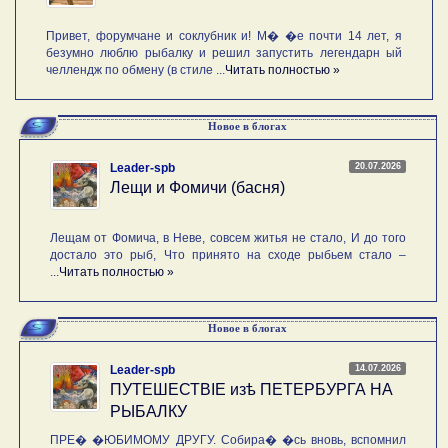
Привет, форумчане и соклубник и! М� �е почти 14 лет, я
безумно люблю рыбалку и решил запустить легендарн ый
челлендж по обмену (в стиле ...
Читать полностью »
Новое в блогах
20.07.2026
Leader-spb
Лещи и Фомичи (басня)
Лещам от Фомича, в Неве, совсем житья не стало, И до того
достало это рыб, Что принято на сходе рыбьем стало –
...
Читать полностью »
Новое в блогах
14.07.2026
Leader-spb
ПУТЕШЕСТВIE изѣ ПЕТЕРБУРГА НА
РЫБАЛКУ
ПРЕ� �ЮБИМОМУ ДРУГУ. Собира� �сь вновь, вспомнил