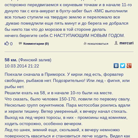
осторожно передвигаемся к окуневым точкам и в начале 11-го
дунуло так с юга-аккурат в бухту-забег был -КМС выполнили
все.только ступили на твердую землю и переломало все
.думаю помедлили еще пять минут и до берега не добрался
бы никто.так что до морозов в той стороне делать
нечего.берегите себя.С НАСТУПАЮЩИМ НОВЫМ ГОДОМ.
Нравится
mercuri
0
Комментарии (0)
пожаловаться
58 км.
(Финский залив)
10.03.2014 21:22
Поехали сначала в Приморск. У кирхи лед есть, форватер
свободен, рыбаков нет. Подозрительно! Или лед - фигня, или
рыбы нет.
Решили ехать на 58, и в начале 10-го были на месте.
Что сказать, было человек 150-170, ловили по первому свалу.
Несколько групп окунятников. Пара мотособак роились вдали
и херили тишину. Ветер умеренный, к вечеру начал стихать.
Выход на лед через торосы, в них - промоины над комнями,
ходить осторожно, особенно вечером.
Лед по шнек, зимний еще, скользкий, к вечеру немножко
поверхность кваситься и становиться легче ходить. Видел как