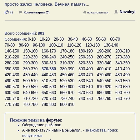
просто жалко человека. Вечная память...
Нравится
Novalnyi
0
Комментарии (0)
пожаловаться
Всего сообщений:
803
0-10
10-20
20-30
30-40
40-50
50-60
60-70
Сообщения:
70-80
80-90
90-100
100-110
110-120
120-130
130-140
140-150
150-160
160-170
170-180
180-190
190-200
200-210
210-220
220-230
230-240
240-250
250-260
260-270
270-280
280-290
290-300
300-310
310-320
320-330
330-340
340-350
350-360
360-370
370-380
380-390
390-400
400-410
410-420
420-430
430-440
440-450
450-460
460-470
470-480
480-490
490-500
500-510
510-520
520-530
530-540
540-550
550-560
560-570
570-580
580-590
590-600
600-610
610-620
620-630
630-640
640-650
650-660
660-670
670-680
680-690
690-700
700-710
710-720
720-730
730-740
740-750
750-760
760-770
770-780
780-790
790-800
800-810
Похожие темы на
форуме:
Обсуждение рыбалок
А не поехать ли нам на рыбалку...
- знакомства, поиск
попутчиков