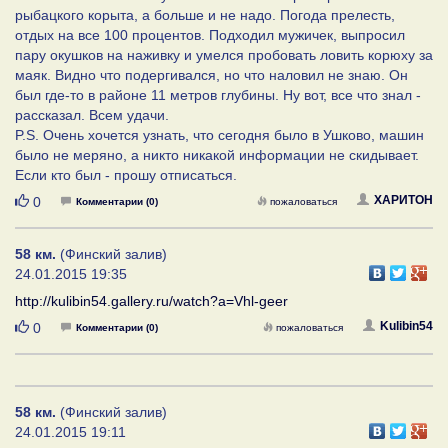
рыбацкого корыта, а больше и не надо. Погода прелесть,
отдых на все 100 процентов. Подходил мужичек, выпросил
пару окушков на наживку и умелся пробовать ловить корюху за
маяк. Видно что подергивался, но что наловил не знаю. Он
был где-то в районе 11 метров глубины. Ну вот, все что знал -
рассказал. Всем удачи.
P.S. Очень хочется узнать, что сегодня было в Ушково, машин
было не меряно, а никто никакой информации не скидывает.
Если кто был - прошу отписаться.
Нравится
ХАРИТОН
0
Комментарии (0)
пожаловаться
58 км.
(Финский залив)
24.01.2015 19:35
http://kulibin54.gallery.ru/watch?a=Vhl-geer
Нравится
Kulibin54
0
Комментарии (0)
пожаловаться
58 км.
(Финский залив)
24.01.2015 19:11