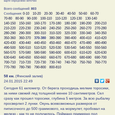
карте определено неточно
Всего сообщений:
803
0-10
10-20
20-30
30-40
40-50
50-60
60-70
Сообщения:
70-80
80-90
90-100
100-110
110-120
120-130
130-140
140-150
150-160
160-170
170-180
180-190
190-200
200-210
210-220
220-230
230-240
240-250
250-260
260-270
270-280
280-290
290-300
300-310
310-320
320-330
330-340
340-350
350-360
360-370
370-380
380-390
390-400
400-410
410-420
420-430
430-440
440-450
450-460
460-470
470-480
480-490
490-500
500-510
510-520
520-530
530-540
540-550
550-560
560-570
570-580
580-590
590-600
600-610
610-620
620-630
630-640
640-650
650-660
660-670
670-680
680-690
690-700
700-710
710-720
720-730
730-740
740-750
750-760
760-770
770-780
780-790
790-800
800-810
58 км.
(Финский залив)
24.01.2015 22:49
Сегодня 61 километр. От берега проходишь мелкие торосики,
за ними свежий лед толщиной менее 10 сантиметров. Сел
сразу как прошел торосики, глубина 5 метров. За всю рыбалку
просверлил 2 лунки. Окунь всевозможных размеров от
пиписочного до 500 граммового, на мормулет, пробовал на
железо - как то не получилось. Поймано примерно пол