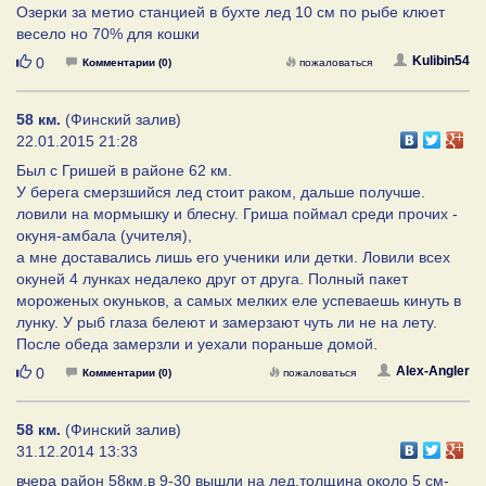
Озерки за метио станцией в бухте лед 10 см по рыбе клюет
весело но 70% для кошки
Нравится
Kulibin54
0
Комментарии (0)
пожаловаться
58 км.
(Финский залив)
22.01.2015 21:28
Был с Гришей в районе 62 км.
У берега смерзшийся лед стоит раком, дальше получше.
ловили на мормышку и блесну. Гриша поймал среди прочих -
окуня-амбала (учителя),
а мне доставались лишь его ученики или детки. Ловили всех
окуней 4 лунках недалеко друг от друга. Полный пакет
мороженых окуньков, а самых мелких еле успеваешь кинуть в
лунку. У рыб глаза белеют и замерзают чуть ли не на лету.
После обеда замерзли и уехали пораньше домой.
Нравится
Alex-Angler
0
Комментарии (0)
пожаловаться
58 км.
(Финский залив)
31.12.2014 13:33
вчера район 58км.в 9-30 вышли на лед.толщина около 5 см-