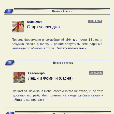
Новое в блогах
31.07.2026
RubaDrive
Старт челленджа….
Привет, форумчане и соклубник и! М� �е почти 14 лет, я
безумно люблю рыбалку и решил запустить легендарн ый
челлендж по обмену (в стиле ...
Читать полностью »
Новое в блогах
20.07.2026
Leader-spb
Лещи и Фомичи (басня)
Лещам от Фомича, в Неве, совсем житья не стало, И до того
достало это рыб, Что принято на сходе рыбьем стало –
...
Читать полностью »
Новое в блогах