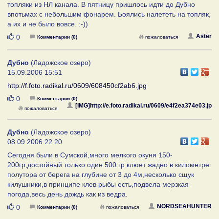
топляки из НЛ канала. В пятницу пришлось идти до Дубно
впотьмах с небольшим фонарем. Боялись налететь на топляк,
а их и не было вовсе. :-))
Нравится
Aster
0
Комментарии (0)
пожаловаться
Дубно
(Ладожское озеро)
15.09.2006 15:51
http://f.foto.radikal.ru/0609/608450cf2ab6.jpg
Нравится
0
Комментарии (0)
[IMG]http://e.foto.radikal.ru/0609/e4f2ea374e03.jp
пожаловаться
Дубно
(Ладожское озеро)
08.09.2006 22:20
Сегодня были в Сумской,много мелкого окуня 150-
200гр,достойный только один 500 гр клюет жадно в километре
полутора от берега на глубине от 3 до 4м,несколько сщук
килушники,в принципе клев рыбы есть,подвела мерзкая
погода,весь день дождь как из ведра.
Нравится
NORDSEAHUNTER
0
Комментарии (0)
пожаловаться