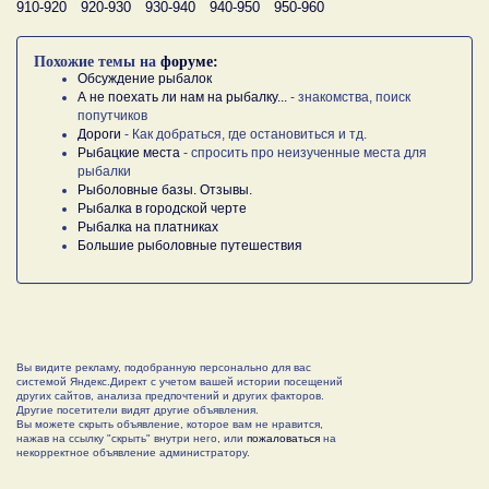
910-920
920-930
930-940
940-950
950-960
Похожие темы на
форуме:
Обсуждение рыбалок
А не поехать ли нам на рыбалку...
- знакомства, поиск
попутчиков
Дороги
- Как добраться, где остановиться и тд.
Рыбацкие места
- спросить про неизученные места для
рыбалки
Рыболовные базы. Отзывы.
Рыбалка в городской черте
Рыбалка на платниках
Большие рыболовные путешествия
Вы видите рекламу, подобранную персонально для вас
системой Яндекс.Директ с учетом вашей истории посещений
других сайтов, анализа предпочтений и других факторов.
Другие посетители видят другие объявления.
Вы можете скрыть объявление, которое вам не нравится,
нажав на ссылку "скрыть" внутри него, или
пожаловаться
на
некорректное объявление администратору.