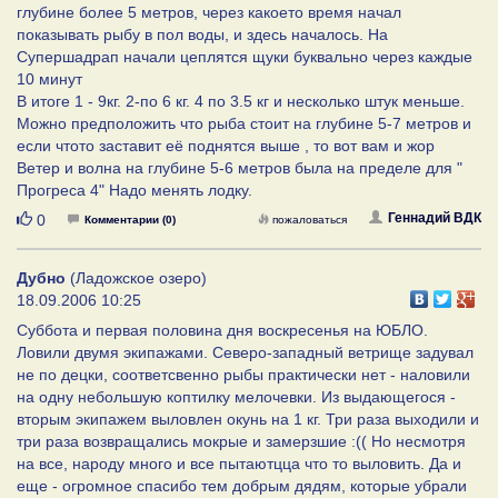
глубине более 5 метров, через какоето время начал
показывать рыбу в пол воды, и здесь началось. На
Супершадрап начали цеплятся щуки буквально через каждые
10 минут
В итоге 1 - 9кг. 2-по 6 кг. 4 по 3.5 кг и несколько штук меньше.
Можно предположить что рыба стоит на глубине 5-7 метров и
если чтото заставит её поднятся выше , то вот вам и жор
Ветер и волна на глубине 5-6 метров была на пределе для "
Прогреса 4" Надо менять лодку.
Нравится
Геннадий ВДК
0
Комментарии (0)
пожаловаться
Дубно
(Ладожское озеро)
18.09.2006 10:25
Суббота и первая половина дня воскресенья на ЮБЛО.
Ловили двумя экипажами. Северо-западный ветрище задувал
не по децки, соответсвенно рыбы практически нет - наловили
на одну небольшую коптилку мелочевки. Из выдающегося -
вторым экипажем выловлен окунь на 1 кг. Три раза выходили и
три раза возвращались мокрые и замерзшие :(( Но несмотря
на все, народу много и все пытаютцца что то выловить. Да и
еще - огромное спасибо тем добрым дядям, которые убрали