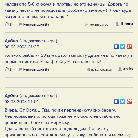
человек по 5-6 кг окуня и плотвы, но это единицы! Дорога по
каналу честно не порадовала (особенно вечером)! Люди куда
вы гоните по ямам на канале ?
Нравится
Шляпа
0
Комментарии (0)
пожаловаться
Дубно
(Ладожское озеро)
08.03.2008 21:25
только с рыбалки 29 кг на двох завтра ту да же лед по каналу в
норме в протоке жопа фотки уже выставленны!
Нравится
andry
0
Комментарии (0)
пожаловаться
Дубно
(Ладожское озеро)
08.03.2008 21:01
Вчера. От Орла 1.7км. почти перпендикулярно берегу.
Лед нормальный, погода тоже неплохая, клев стабильно
целый день. Ловил на мормыху.
Единственный негатив шуга подо льдом. Поначалу
приходилось по несколько минут дырку пробивать и мормыху