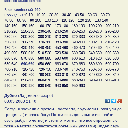
карте определено неточно
Всего сообщений:
960
0-10
10-20
20-30
30-40
40-50
50-60
60-70
Сообщения:
70-80
80-90
90-100
100-110
110-120
120-130
130-140
140-150
150-160
160-170
170-180
180-190
190-200
200-210
210-220
220-230
230-240
240-250
250-260
260-270
270-280
280-290
290-300
300-310
310-320
320-330
330-340
340-350
350-360
360-370
370-380
380-390
390-400
400-410
410-420
420-430
430-440
440-450
450-460
460-470
470-480
480-490
490-500
500-510
510-520
520-530
530-540
540-550
550-560
560-570
570-580
580-590
590-600
600-610
610-620
620-630
630-640
640-650
650-660
660-670
670-680
680-690
690-700
700-710
710-720
720-730
730-740
740-750
750-760
760-770
770-780
780-790
790-800
800-810
810-820
820-830
830-840
840-850
850-860
860-870
870-880
880-890
890-900
900-910
910-920
920-930
930-940
940-950
950-960
Дубно
(Ладожское озеро)
08.03.2008 21:40
Сегодня заехали с протоки, постояли, подумали и рванули до
трещины ( и слава богу) Потом весь день пытались найти
свою рыбу, но четно( и стоит отметить, что все опрошенные
тоже не могли похвастаться большими уловами) Видел пару