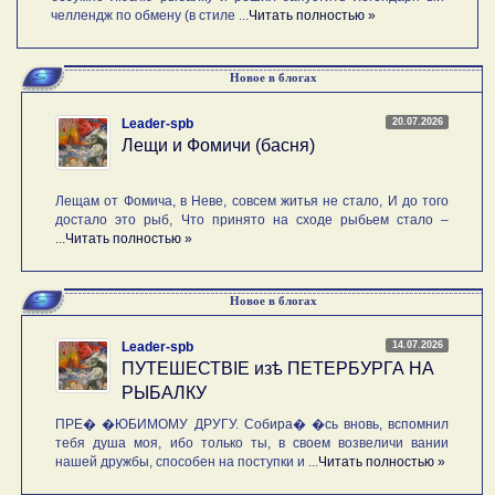
челлендж по обмену (в стиле ...
Читать полностью »
Новое в блогах
20.07.2026
Leader-spb
Лещи и Фомичи (басня)
Лещам от Фомича, в Неве, совсем житья не стало, И до того
достало это рыб, Что принято на сходе рыбьем стало –
...
Читать полностью »
Новое в блогах
14.07.2026
Leader-spb
ПУТЕШЕСТВIE изѣ ПЕТЕРБУРГА НА
РЫБАЛКУ
ПРЕ� �ЮБИМОМУ ДРУГУ. Собира� �сь вновь, вспомнил
тебя душа моя, ибо только ты, в своем возвеличи вании
нашей дружбы, способен на поступки и ...
Читать полностью »