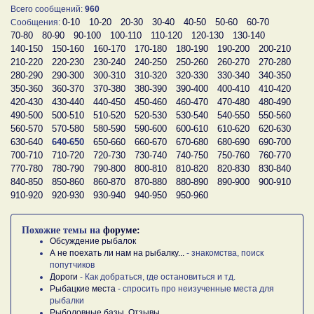
Всего сообщений:
960
0-10
10-20
20-30
30-40
40-50
50-60
60-70
Сообщения:
70-80
80-90
90-100
100-110
110-120
120-130
130-140
140-150
150-160
160-170
170-180
180-190
190-200
200-210
210-220
220-230
230-240
240-250
250-260
260-270
270-280
280-290
290-300
300-310
310-320
320-330
330-340
340-350
350-360
360-370
370-380
380-390
390-400
400-410
410-420
420-430
430-440
440-450
450-460
460-470
470-480
480-490
490-500
500-510
510-520
520-530
530-540
540-550
550-560
560-570
570-580
580-590
590-600
600-610
610-620
620-630
630-640
640-650
650-660
660-670
670-680
680-690
690-700
700-710
710-720
720-730
730-740
740-750
750-760
760-770
770-780
780-790
790-800
800-810
810-820
820-830
830-840
840-850
850-860
860-870
870-880
880-890
890-900
900-910
910-920
920-930
930-940
940-950
950-960
Похожие темы на
форуме:
Обсуждение рыбалок
А не поехать ли нам на рыбалку...
- знакомства, поиск
попутчиков
Дороги
- Как добраться, где остановиться и тд.
Рыбацкие места
- спросить про неизученные места для
рыбалки
Рыболовные базы. Отзывы.