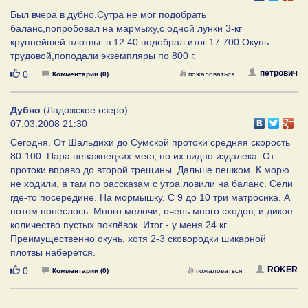
Был вчера в дубно.Сутра не мог подобрать
баланс,попробовал на мармыху,с одной лунки 3-кг
крупнейшей плотвы. в 12.40 подобрал.итог 17.700.Окунь
трудовой,поподали экземпляры по 800 г.
Нравится
петрович
0
Комментарии (0)
пожаловаться
Дубно
(Ладожское озеро)
07.03.2008 21:30
Сегодня. От Шальдихи до Сумской протоки средняя скорость
80-100. Пара неважнецких мест, но их видно издалека. От
протоки вправо до второй трещины. Дальше пешком. К морю
не ходили, а там по рассказам с утра ловили на баланс. Сели
где-то посередине. На мормышку. С 9 до 10 три матросика. А
потом понеслось. Много мелочи, очень много сходов, и дикое
количество пустых поклёвок. Итог - у меня 24 кг.
Преимущественно окунь, хотя 2-3 сковородки шикарной
плотвы наберётся.
Нравится
ROKER
0
Комментарии (0)
пожаловаться