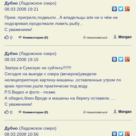
Дубно
(Ладожское озеро)
08.03.2008 19:21
Прим.:пригрело,подмыло...А владельцы а/м ни о чём не
подозревая,продолжали ловить рыбу...
С уважением!
Нравится
Morgan
0
Комментарии (0)
пожаловаться
Дубно
(Ладожское озеро)
08.03.2008 19:15
Завтра в Сумскую не суйтесь!!!!!!!
Сегодня на выезде с озера (вечером)увидели
нелицеприятную картину-машины ,оставленные утром по
краю протоки,ушли практически под воду.
P.S.Видео и фото - позже.
А обидно,блин.Вроде и машины на берегу оставили......
С уважением!
Нравится
Morgan
0
Комментарии (0)
пожаловаться
Дубно
(Ладожское озеро)
08.03.2008 10:56