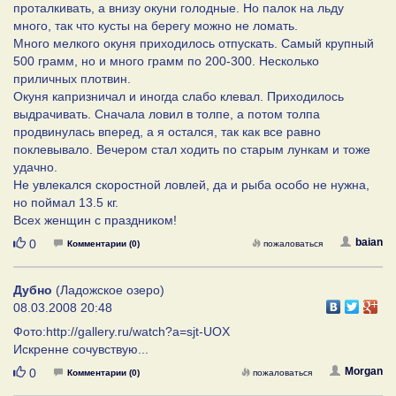
проталкивать, а внизу окуни голодные. Но палок на льду
много, так что кусты на берегу можно не ломать.
Много мелкого окуня приходилось отпускать. Самый крупный
500 грамм, но и много грамм по 200-300. Несколько
приличных плотвин.
Окуня капризничал и иногда слабо клевал. Приходилось
выдрачивать. Сначала ловил в толпе, а потом толпа
продвинулась вперед, а я остался, так как все равно
поклевывало. Вечером стал ходить по старым лункам и тоже
удачно.
Не увлекался скоростной ловлей, да и рыба особо не нужна,
но поймал 13.5 кг.
Всех женщин с праздником!
Нравится
baian
0
Комментарии (0)
пожаловаться
Дубно
(Ладожское озеро)
08.03.2008 20:48
Фото:http://gallery.ru/watch?a=sjt-UOX
Искренне сочувствую...
Нравится
Morgan
0
Комментарии (0)
пожаловаться