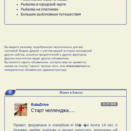
Рыбалка в городской черте
Рыбалка на платниках
Большие рыболовные путешествия
Вы видите рекламу, подобранную персонально для вас
системой Яндекс.Директ с учетом вашей истории посещений
других сайтов, анализа предпочтений и других факторов.
Другие посетители видят другие объявления.
Вы можете скрыть объявление, которое вам не нравится,
нажав на ссылку "скрыть" внутри него, или
пожаловаться
на
некорректное объявление администратору.
Новое в блогах
31.07.2026
RubaDrive
Старт челленджа….
Привет, форумчане и соклубник и! М� �е почти 14 лет, я
безумно люблю рыбалку и решил запустить легендарн ый