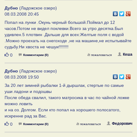
Дубно
(Ладожское озеро)
08.03.2008 20:45
Попал на лунки .Окунь черный большой.Поймал до 12
часов.Потом не видел поклевки.Всего за утро десятка.Был
удивлен.5 плотвин .Дальше для всех:Желтые поля с водой
.Можно проехать на снегоходе ,не на машине,не испытывайте
судьбу.Ни хвоста не чешуи!!!!!!!!
Нравится
Кеша
0
Комментарии (0)
пожаловаться
Дубно
(Ладожское озеро)
08.03.2008 19:50
За 20 лет зимней рыбалки 1-й дыршлак, стертые по самые
уши ладони и подошвы
После обеда свалил, такого матросика в час по чайной ложке
можно ловить
и на оз. Долгом. Если кто попал на хорошего полосатого,
искренне рад за Вас.
Нравится
Федорович
0
Комментарии (0)
пожаловаться