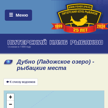
Меню:
Меню
Дубно (Ладожское озеро) -
рыбацкие места
К списку водоемов
+
−