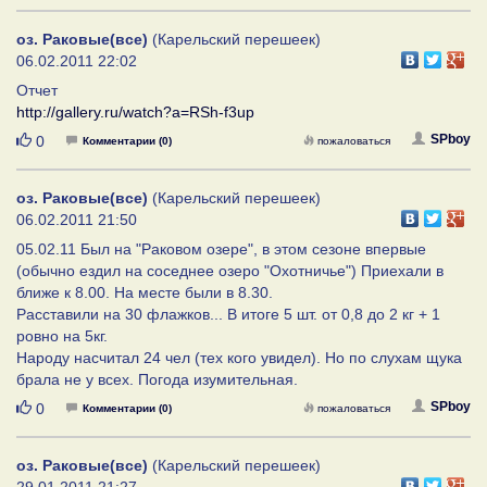
оз. Раковые(все)
(Карельский перешеек)
06.02.2011 22:02
Отчет
http://gallery.ru/watch?a=RSh-f3up
Нравится
SPboy
0
Комментарии (0)
пожаловаться
оз. Раковые(все)
(Карельский перешеек)
06.02.2011 21:50
05.02.11 Был на "Раковом озере", в этом сезоне впервые
(обычно ездил на соседнее озеро "Охотничье") Приехали в
ближе к 8.00. На месте были в 8.30.
Расставили на 30 флажков... В итоге 5 шт. от 0,8 до 2 кг + 1
ровно на 5кг.
Народу насчитал 24 чел (тех кого увидел). Но по слухам щука
брала не у всех. Погода изумительная.
Нравится
SPboy
0
Комментарии (0)
пожаловаться
оз. Раковые(все)
(Карельский перешеек)
29.01.2011 21:27