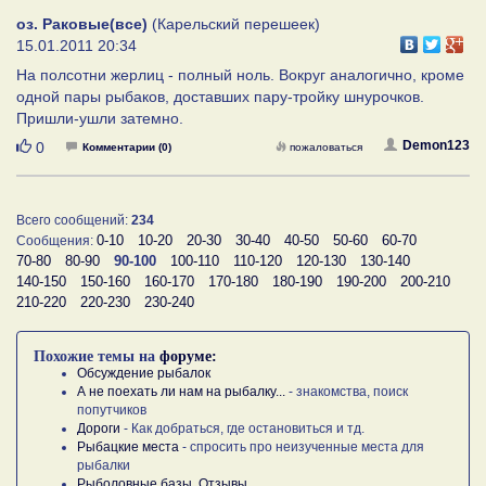
оз. Раковые(все)
(Карельский перешеек)
15.01.2011 20:34
На полсотни жерлиц - полный ноль. Вокруг аналогично, кроме
одной пары рыбаков, доставших пару-тройку шнурочков.
Пришли-ушли затемно.
Нравится
Demon123
0
Комментарии (0)
пожаловаться
Всего сообщений:
234
0-10
10-20
20-30
30-40
40-50
50-60
60-70
Сообщения:
70-80
80-90
90-100
100-110
110-120
120-130
130-140
140-150
150-160
160-170
170-180
180-190
190-200
200-210
210-220
220-230
230-240
Похожие темы на
форуме:
Обсуждение рыбалок
А не поехать ли нам на рыбалку...
- знакомства, поиск
попутчиков
Дороги
- Как добраться, где остановиться и тд.
Рыбацкие места
- спросить про неизученные места для
рыбалки
Рыболовные базы. Отзывы.