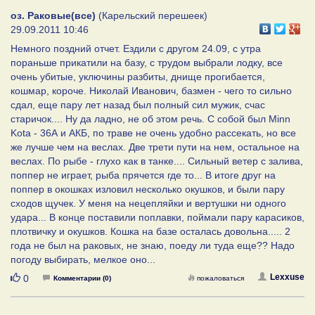
оз. Раковые(все)
(Карельский перешеек)
29.09.2011 10:46
Немного поздний отчет. Ездили с другом 24.09, с утра
пораньше прикатили на базу, с трудом выбрали лодку, все
очень убитые, уключины разбиты, днище прогибается,
кошмар, короче. Николай Иванович, базмен - чего то сильно
сдал, еще пару лет назад был полный сил мужик, счас
старичок.... Ну да ладно, не об этом речь. С собой был Minn
Kota - 36А и АКБ, по траве не очень удобно рассекать, но все
же лучше чем на веслах. Две трети пути на нем, остальное на
веслах. По рыбе - глухо как в танке.... Сильный ветер с залива,
поппер не играет, рыба прячется где то... В итоге друг на
поппер в окошках изловил несколько окушков, и были пару
сходов щучек. У меня на нецепляйки и вертушки ни одного
удара... В конце поставили поплавки, поймали пару карасиков,
плотвичку и окушков. Кошка на базе осталась довольна..... 2
года не был на раковых, не знаю, поеду ли туда еще?? Надо
погоду выбирать, мелкое оно...
Нравится
Lexxuse
0
Комментарии (0)
пожаловаться