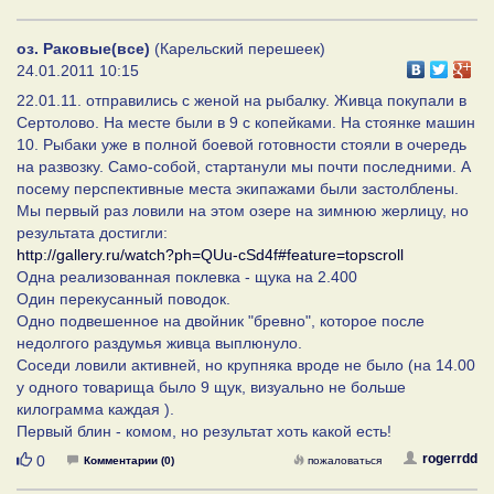
оз. Раковые(все)
(Карельский перешеек)
24.01.2011 10:15
22.01.11. отправились с женой на рыбалку. Живца покупали в
Сертолово. На месте были в 9 с копейками. На стоянке машин
10. Рыбаки уже в полной боевой готовности стояли в очередь
на развозку. Само-собой, стартанули мы почти последними. А
посему перспективные места экипажами были застолблены.
Мы первый раз ловили на этом озере на зимнюю жерлицу, но
результата достигли:
http://gallery.ru/watch?ph=QUu-cSd4f#feature=topscroll
Одна реализованная поклевка - щука на 2.400
Один перекусанный поводок.
Одно подвешенное на двойник "бревно", которое после
недолгого раздумья живца выплюнуло.
Соседи ловили активней, но крупняка вроде не было (на 14.00
у одного товарища было 9 щук, визуально не больше
килограмма каждая ).
Первый блин - комом, но результат хоть какой есть!
Нравится
rogerrdd
0
Комментарии (0)
пожаловаться