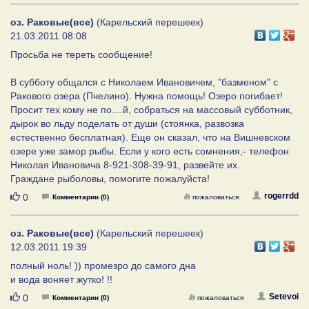
оз. Раковые(все)
(Карельский перешеек)
21.03.2011 08:08
Просьба не тереть сообщение!
В субботу общался с Николаем Ивановичем, "базменом" с
Ракового озера (Пчелино). Нужна помощь! Озеро погибает!
Просит тех кому не по....й, собраться на массовый субботник,
дырок во льду поделать от души (стоянка, развозка
естественно бесплатная). Еще он сказал, что на Вишневском
озере уже замор рыбы. Если у кого есть сомнения,- телефон
Николая Ивановича 8-921-308-39-91, развейте их.
Граждане рыболовы, помогите пожалуйста!
Нравится
rogerrdd
0
Комментарии (0)
пожаловаться
оз. Раковые(все)
(Карельский перешеек)
12.03.2011 19:39
полный ноль! )) промезро до самого дна
и вода воняет жутко! !!
Нравится
Setevoi
0
Комментарии (0)
пожаловаться