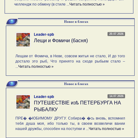
челлендж по обмену (в стиле ...
Читать полностью »
Новое в блогах
20.07.2026
Leader-spb
Лещи и Фомичи (басня)
Лещам от Фомича, в Неве, совсем житья не стало, И до того
достало это рыб, Что принято на сходе рыбьем стало –
...
Читать полностью »
Новое в блогах
14.07.2026
Leader-spb
ПУТЕШЕСТВIE изѣ ПЕТЕРБУРГА НА
РЫБАЛКУ
ПРЕ� �ЮБИМОМУ ДРУГУ. Собира� �сь вновь, вспомнил
тебя душа моя, ибо только ты, в своем возвеличи вании
нашей дружбы, способен на поступки и ...
Читать полностью »