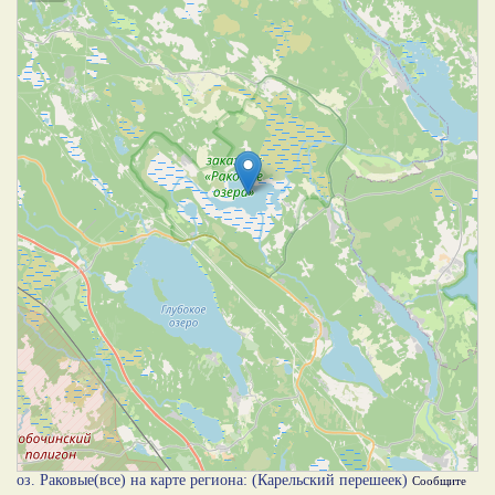
оз. Раковые(все) на карте региона: (Карельский перешеек)
Сообщите