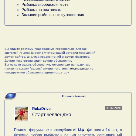
Рыбалка в городской черте
Рыбалка на платниках
Большие рыболовные путешествия
Вы видите рекламу, подобранную персонально для вас
системой Яндекс.Директ с учетом вашей истории посещений
других сайтов, анализа предпочтений и других факторов.
Другие посетители видят другие объявления.
Вы можете скрыть объявление, которое вам не нравится,
нажав на ссылку "скрыть" внутри него, или
пожаловаться
на
некорректное объявление администратору.
Новое в блогах
31.07.2026
RubaDrive
Старт челленджа….
Привет, форумчане и соклубник и! М� �е почти 14 лет, я
безумно люблю рыбалку и решил запустить легендарн ый