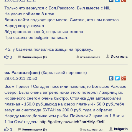
Только что вернулся с Бол.Ракового. Был вместе с NIL.
На двоих поймали 8 штук.
Важно найти подходящее место. Считаю, что нам повезло.
Народ вокруг скучал.
Лёд пропитан водой, сверлиться тяжело.
Про остальное bulgarin написал.
P.S. у базмена появились живцы на продажу..
Нравится
Искатель
0
Комментарии (0)
пожаловаться
оз. Раковые(все)
(Карельский перешеек)
29.01.2011 20:50
Всем Привет ! Сегодня посетили наконец то Большое Раковое
Озеро. Было очень ветрено,из-за этого потерял 7 жерлиц т.к.
их занесло снегом очень быстро. Стоянка для автомобилей
платная - 150.0 руб.,выход на озеро платный - 50.0 руб.,тебя
везут на снегоходе БУРАН за 200.0 руб. туда и обратно.
Народу много,больше чем рыбы. Поймали 2 щуки на 1.8 кг. и
1.1кг.Отчёт здесь:
http://gallery.ru/watch?a=HMy-f0cK
Нравится
bulgarin
0
Комментарии (0)
пожаловаться