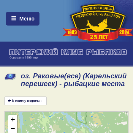
Меню:
Меню
оз. Раковые(все) (Карельский
перешеек) - рыбацкие места
К списку водоемов
+
−