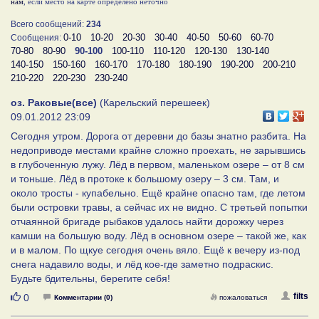
нам
, если место на карте определено неточно
Всего сообщений:
234
0-10
10-20
20-30
30-40
40-50
50-60
60-70
Сообщения:
70-80
80-90
90-100
100-110
110-120
120-130
130-140
140-150
150-160
160-170
170-180
180-190
190-200
200-210
210-220
220-230
230-240
оз. Раковые(все)
(Карельский перешеек)
09.01.2012 23:09
Сегодня утром. Дорога от деревни до базы знатно разбита. На
недоприводе местами крайне сложно проехать, не зарывшись
в глубоченную лужу. Лёд в первом, маленьком озере – от 8 см
и тоньше. Лёд в протоке к большому озеру – 3 см. Там, и
около тросты - купабельно. Ещё крайне опасно там, где летом
были островки травы, а сейчас их не видно. С третьей попытки
отчаянной бригаде рыбаков удалось найти дорожку через
камши на большую воду. Лёд в основном озере – такой же, как
и в малом. По щкуе сегодня очень вяло. Ещё к вечеру из-под
снега надавило воды, и лёд кое-где заметно подраскис.
Будьте бдительны, берегите себя!
Нравится
filts
0
Комментарии (0)
пожаловаться