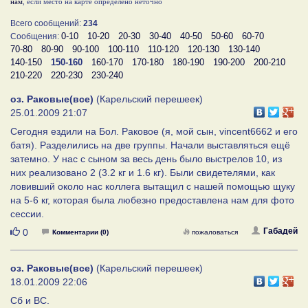
нам
, если место на карте определено неточно
Всего сообщений:
234
0-10
10-20
20-30
30-40
40-50
50-60
60-70
Сообщения:
70-80
80-90
90-100
100-110
110-120
120-130
130-140
140-150
150-160
160-170
170-180
180-190
190-200
200-210
210-220
220-230
230-240
оз. Раковые(все)
(Карельский перешеек)
25.01.2009 21:07
Сегодня ездили на Бол. Раковое (я, мой сын, vincent6662 и его
батя). Разделились на две группы. Начали выставляться ещё
затемно. У нас с сыном за весь день было выстрелов 10, из
них реализовано 2 (3.2 кг и 1.6 кг). Были свидетелями, как
ловивший около нас коллега вытащил с нашей помощью щуку
на 5-6 кг, которая была любезно предоставлена нам для фото
сессии.
Нравится
Габадей
0
Комментарии (0)
пожаловаться
оз. Раковые(все)
(Карельский перешеек)
18.01.2009 22:06
Сб и ВС.