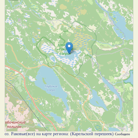
оз. Раковые(все) на карте региона: (Карельский перешеек)
Сообщите