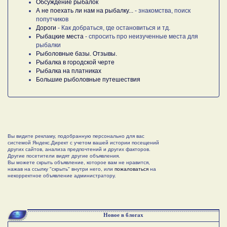
Обсуждение рыбалок
А не поехать ли нам на рыбалку...
- знакомства, поиск
попутчиков
Дороги
- Как добраться, где остановиться и тд.
Рыбацкие места
- спросить про неизученные места для
рыбалки
Рыболовные базы. Отзывы.
Рыбалка в городской черте
Рыбалка на платниках
Большие рыболовные путешествия
Вы видите рекламу, подобранную персонально для вас
системой Яндекс.Директ с учетом вашей истории посещений
других сайтов, анализа предпочтений и других факторов.
Другие посетители видят другие объявления.
Вы можете скрыть объявление, которое вам не нравится,
нажав на ссылку "скрыть" внутри него, или
пожаловаться
на
некорректное объявление администратору.
Новое в блогах