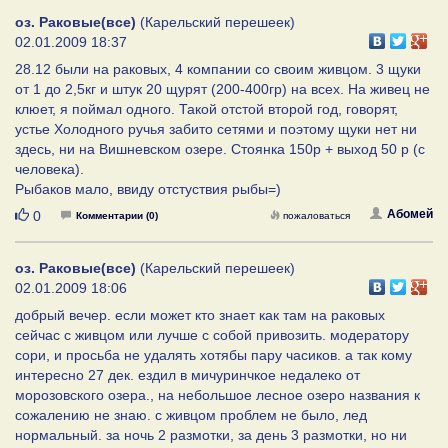
оз. Раковые(все)
(Карельский перешеек)
02.01.2009 18:37
28.12 были на раковых, 4 компании со своим живцом. 3 щуки
от 1 до 2,5кг и штук 20 щурят (200-400гр) на всех. На живец не
клюет, я поймал одного. Такой отстой второй год, говорят,
устье Холодного ручья забито сетями и поэтому щуки нет ни
здесь, ни на Вишневском озере. Стоянка 150р + выход 50 р (с
человека).
Рыбаков мало, ввиду отстуствия рыбы=)
Нравится
Абомей
0
Комментарии (0)
пожаловаться
оз. Раковые(все)
(Карельский перешеек)
02.01.2009 18:06
добрый вечер. если может кто знает как там на раковых
сейчас с живцом или лучше с собой привозить. модератору
сори, и просьба не удалять хотябы пару часиков. а так кому
интересно 27 дек. ездил в мичуринчкое недалеко от
морозовского озера., на небольшое лесное озеро названия к
сожалению не знаю. с живцом проблем не было, лед
нормальный. за ночь 2 размотки, за день 3 размотки, но ни