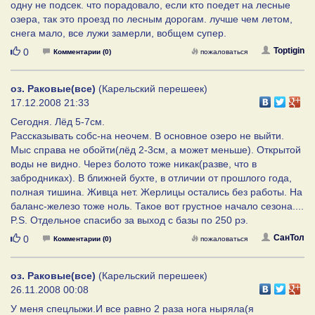
одну не подсек. что порадовало, если кто поедет на лесные
озера, так это проезд по лесным дорогам. лучше чем летом,
снега мало, все лужи замерли, вобщем супер.
Нравится
Toptigin
0
Комментарии (0)
пожаловаться
оз. Раковые(все)
(Карельский перешеек)
17.12.2008 21:33
Сегодня. Лёд 5-7см.
Рассказывать собс-на неочем. В основное озеро не выйти.
Мыс справа не обойти(лёд 2-3см, а может меньше). Открытой
воды не видно. Через болото тоже никак(разве, что в
забродниках). В ближней бухте, в отличии от прошлого года,
полная тишина. Живца нет. Жерлицы остались без работы. На
баланс-железо тоже ноль. Такое вот грустное начало сезона....
P.S. Отдельное спасибо за выход с базы по 250 рэ.
Нравится
СанТол
0
Комментарии (0)
пожаловаться
оз. Раковые(все)
(Карельский перешеек)
26.11.2008 00:08
У меня спецлыжи.И все равно 2 раза нога ныряла(я