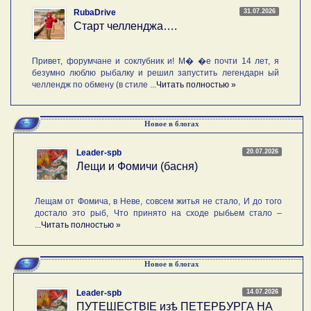
31.07.2026
RubaDrive
Старт челленджа….
Привет, форумчане и соклубник и! М� �е почти 14 лет, я
безумно люблю рыбалку и решил запустить легендарн ый
челлендж по обмену (в стиле ...
Читать полностью »
Новое в блогах
20.07.2026
Leader-spb
Лещи и Фомичи (басня)
Лещам от Фомича, в Неве, совсем житья не стало, И до того
достало это рыб, Что принято на сходе рыбьем стало –
...
Читать полностью »
Новое в блогах
14.07.2026
Leader-spb
ПУТЕШЕСТВIE изѣ ПЕТЕРБУРГА НА