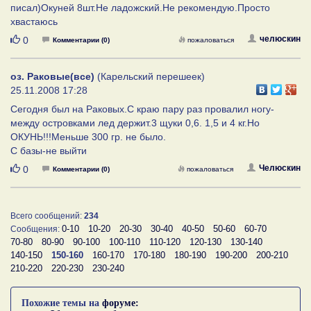
писал)Окуней 8шт.Не ладожский.Не рекомендую.Просто
хвастаюсь
Нравится
челюскин
0
Комментарии (0)
пожаловаться
оз. Раковые(все)
(Карельский перешеек)
25.11.2008 17:28
Сегодня был на Раковых.С краю пару раз провалил ногу-
между островками лед держит.3 щуки 0,6. 1,5 и 4 кг.Но
ОКУНЬ!!!Меньше 300 гр. не было.
С базы-не выйти
Нравится
Челюскин
0
Комментарии (0)
пожаловаться
Всего сообщений:
234
0-10
10-20
20-30
30-40
40-50
50-60
60-70
Сообщения:
70-80
80-90
90-100
100-110
110-120
120-130
130-140
140-150
150-160
160-170
170-180
180-190
190-200
200-210
210-220
220-230
230-240
Похожие темы на
форуме: