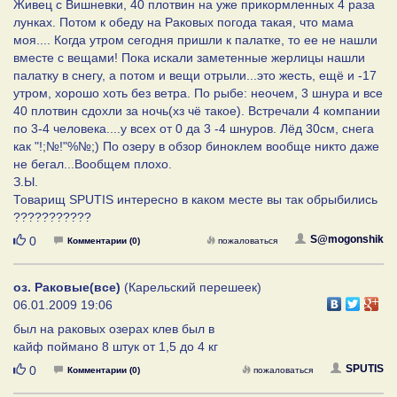
Живец с Вишневки, 40 плотвин на уже прикормленных 4 раза
лунках. Потом к обеду на Раковых погода такая, что мама
моя.... Когда утром сегодня пришли к палатке, то ее не нашли
вместе с вещами! Пока искали заметенные жерлицы нашли
палатку в снегу, а потом и вещи отрыли...это жесть, ещё и -17
утром, хорошо хоть без ветра. По рыбе: неочем, 3 шнура и все
40 плотвин сдохли за ночь(хз чё такое). Встречали 4 компании
по 3-4 человека....у всех от 0 да 3 -4 шнуров. Лёд 30см, снега
как "!;№!"%№;) По озеру в обзор биноклем вообще никто даже
не бегал...Вообщем плохо.
З.Ы.
Товарищ SPUTIS интересно в каком месте вы так обрыбились
???????????
Нравится
S@mogonshik
0
Комментарии (0)
пожаловаться
оз. Раковые(все)
(Карельский перешеек)
06.01.2009 19:06
был на раковых озерах клев был в
кайф поймано 8 штук от 1,5 до 4 кг
Нравится
SPUTIS
0
Комментарии (0)
пожаловаться