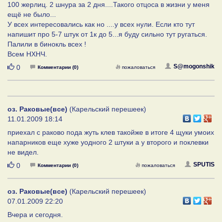
100 жерлиц. 2 шнура за 2 дня....Такого отцоса в жизни у меня
ещё не было...
У всех интересовались как но ....у всех нули. Если кто тут
напишит про 5-7 штук от 1к до 5...я буду сильно тут ругаться.
Палили в бинокль всех !
Всем НХНЧ.
Нравится
S@mogonshik
0
Комментарии (0)
пожаловаться
оз. Раковые(все)
(Карельский перешеек)
11.01.2009 18:14
приехал с раково пода жуть клев такойже в итоге 4 щуки умоих
напарников еще хуже уодного 2 штуки а у второго и поклевки
не видел.
Нравится
SPUTIS
0
Комментарии (0)
пожаловаться
оз. Раковые(все)
(Карельский перешеек)
07.01.2009 22:20
Вчера и сегодня.