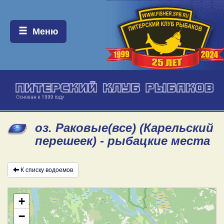
Меню:
Меню
оз. Раковые(все) (Карельский
перешеек) - рыбацкие места
К списку водоемов
+
−