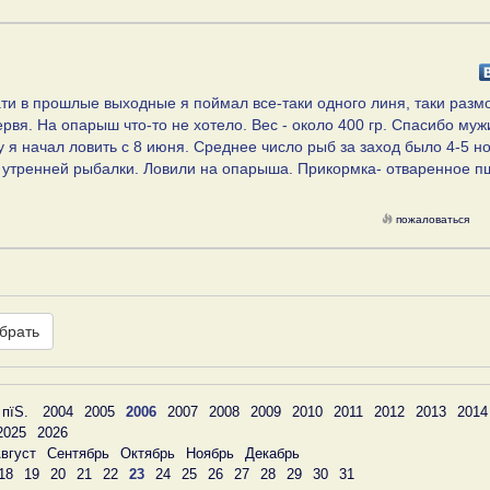
тати в прошлые выходные я поймал все-таки одного линя, таки разм
ервя. На опарыш что-то не хотело. Вес - около 400 гр. Спасибо мужи
 я начал ловить с 8 июня. Среднее число рыб за заход было 4-5 н
а утренней рыбалки. Ловили на опарыша. Прикормка- отваренное п
пожаловаться
брать
 пїЅ.
2004
2005
2006
2007
2008
2009
2010
2011
2012
2013
2014
2025
2026
вгуст
Сентябрь
Октябрь
Ноябрь
Декабрь
18
19
20
21
22
23
24
25
26
27
28
29
30
31