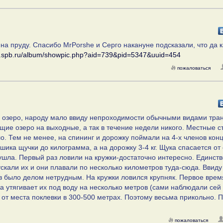
а пруду. Спасибо MrPorshe и Серго накануне подсказали, что да к
er.spb.ru/album/showpic.php?aid=739&pid=5347&uuid=454
пожаловаться
 озеро, народу мало ввиду непроходимости обычными видами тран
ие озеро на выходные, а так в течение недели никого. Местные с
о. Тем не менее, на спининг и дорожку поймали на 4-х членов кон
шика щучки до килограмма, а на дорожку 3-4 кг. Щука спасается от 
 ушла. Первый раз ловили на кружки-достаточно интересно. Единст
ускали их и они плавали по несколько километров туда-сюда. Ввиду
ов было делом нетрудным. На кружки ловился крупняк. Первое врем
а утягивает их под воду на несколько метров (сами наблюдали сей
 от места поклевки в 300-500 метрах. Поэтому весьма прикольно. 
пожаловаться