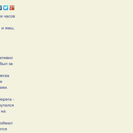
ти часов
 и ямы,
Активно
 был за
леска
ее
ами.
берега -
рутился
 на
поймал
ится