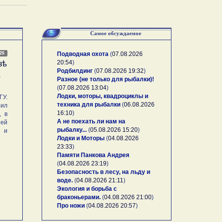
Самое обсуждаемое
026
Подводная охота
(
07.08.2026
20:54
)
зѣ
Родбилдинг
(
07.08.2026 19:32
)
А
Разное (не только для рыбалки)!
(
07.08.2026 13:04
)
Лодки, моторы, квадроциклы и
У.
техника для рыбалки
(
06.08.2026
ил
16:10
)
, в
А не поехать ли нам на
ей
рыбалку...
(
05.08.2026 15:20
)
и и
Лодки и Моторы
(
04.08.2026
23:33
)
Памяти Панкова Андрея
(
04.08.2026 23:19
)
Безопасность в лесу, на льду и
воде.
(
04.08.2026 21:11
)
Экология и борьба с
браконьерами.
(
04.08.2026 21:00
)
Про ножи
(
04.08.2026 20:57
)