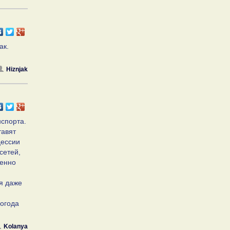
ак.
Hiznjak
спорта.
тавят
цессии
сетей,
венно
я даже
Погода
Kolanya