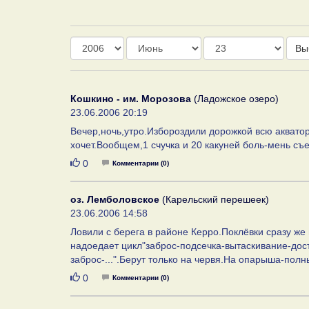
Год
Месяц
День
Вы
Кошкино - им. Морозова
(Ладожское озеро)
23.06.2006 20:19
Вечер,ночь,утро.Избороздили дорожкой всю акватор
хочет.Вообщем,1 счучка и 20 какуней боль-мень съ
Нравится
0
Комментарии (0)
оз. Лемболовское
(Карельский перешеек)
23.06.2006 14:58
Ловили с берега в районе Керро.Поклёвки сразу же
надоедает цикл"заброс-подсечка-вытаскивание-дост
заброс-...".Берут только на червя.На опарыша-полн
Нравится
0
Комментарии (0)