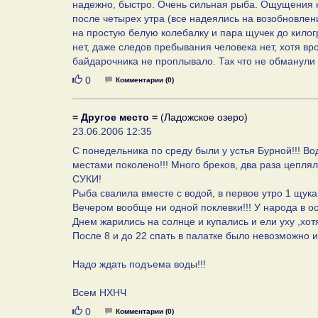
надежно, быстро. Очень сильная рыба. Ощущения н
после четырех утра (все надеялись на возобновлен
на простую белую колебалку и пара щучек до кило
нет, даже следов пребывания человека нет, хотя вр
байдарочника не проплывало. Так что не обманули н
Нравится
0
Комментарии (0)
= Другое место =
(Ладожское озеро)
23.06.2006 12:35
C понедельника по среду были у устья Бурной!!! Вод
местами поколено!!! Много бреков, два раза цеплял
СУКИ!
Рыба свалила вместе с водой, в первое утро 1 щука 
Вечером вообще ни одной поклевки!!! У народа в о
Днем жарились на солнце и купались и ели уху ,хот
После 8 и до 22 спать в палатке было невозможно из
Надо ждать подъема воды!!!
Всем НХНЧ
Нравится
0
Комментарии (0)