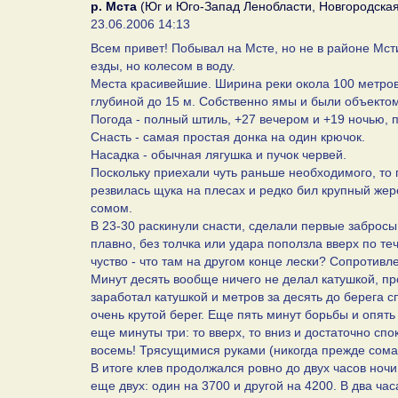
р. Мста
(Юг и Юго-Запад Ленобласти, Новгородская 
23.06.2006 14:13
Всем привет! Побывал на Мсте, но не в районе Мст
езды, но колесом в воду.
Места красивейшие. Ширина реки окола 100 метр
глубиной до 15 м. Собственно ямы и были объектом
Погода - полный штиль, +27 вечером и +19 ночью, 
Снасть - самая простая донка на один крючок.
Насадка - обычная лягушка и пучок червей.
Поскольку приехали чуть раньше необходимого, то 
резвилась щука на плесах и редко бил крупный жер
сомом.
В 23-30 раскинули снасти, сделали первые забросы.
плавно, без толчка или удара поползла вверх по те
чуство - что там на другом конце лески? Сопроти
Минут десять вообще ничего не делал катушкой, про
заработал катушкой и метров за десять до берега сп
очень крутой берег. Еще пять минут борьбы и опять
еще минуты три: то вверх, то вниз и достаточно сп
восемь! Трясущимися руками (никогда прежде сома н
В итоге клев продолжался ровно до двух часов ноч
еще двух: один на 3700 и другой на 4200. В два ча