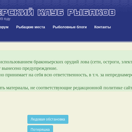
орум
Рыбацкие места
Рыболовные блоги
Контакты
спользованием браконьерских орудий лова (сети, остроги, элект
ру вынесено предупреждение.
о принимает на себя всю ответственность, в т.ч. за непреднам
лять материалы, не соответствующие редакционной политике сайт
Ледовая обстановка
Потеряшка