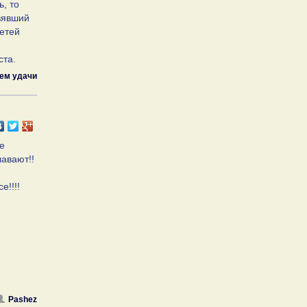
, то
взявший
сетей
ста.
ем удачи
ье
лавают!!
е!!!!
Pashez