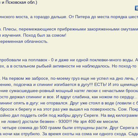
и Псковская обл.)
инского моста, а гораздо дальше. От Питера до места порядка шес
ов. Плесы, перемежающиеся прибрежными закоряженными омутами
 изучения. Поход был за сомом!
переменная облачность.
пробовали на поплавок - 0 и даже ни одной поклевки-много воды. 
ех, а в остальном рыбьей активности не наблюдалось. Но поход-то
 На первом же забросе, по-моему груз еще не успел на дно лечь, 
чению, подсечка и спининг изгибается в дугу!!! ЕСТЬ! И это щемящ
вление сумасшедшее-ровный мощный натяг лески с нечастыми броск
сто держал спининг и все. И вдруг слабина, как ножом по сердцу...
ининг опять в дугу: не оторвался. Друг уже стоял в воде (ловили с 
 бросок к берегу и на этот раз уже вышел на поверхность. Сом. Пок
окойно дал поддеть себя под жабры другу Сереге. На вид килограмм
е ловил) достали безмен - 9300!!! Не зря 400 км месили.
и: четыре сомика до 500 грамм были отпущены расти. Друг Серега 
са ночи как отрубило. За время охоты на сома ни одного схода. Сад