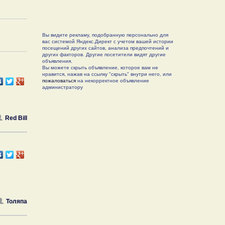
Вы видите рекламу, подобранную персонально для
вас системой Яндекс.Директ с учетом вашей истории
посещений других сайтов, анализа предпочтений и
других факторов. Другие посетители видят другие
объявления.
Вы можете скрыть объявление, которое вам не
нравится, нажав на ссылку "скрыть" внутри него, или
пожаловаться
на некорректное объявление
администратору
Red Bill
Толяпа