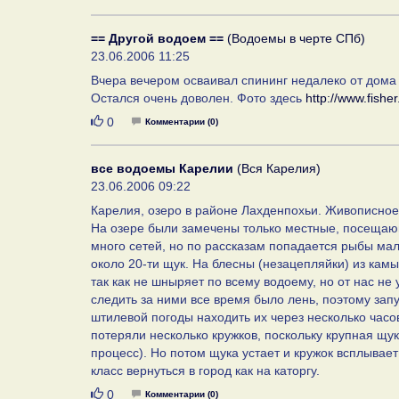
== Другой водоем ==
(Водоемы в черте СПб)
23.06.2006 11:25
Вчера вечером осваивал спининг недалеко от дома н
Остался очень доволен. Фото здесь
http://www.fish
Нравится
0
Комментарии (0)
все водоемы Карелии
(Вся Карелия)
23.06.2006 09:22
Карелия, озеро в районе Лахденпохьи. Живописное
На озере были замечены только местные, посещающ
много сетей, но по рассказам попадается рыбы мал
около 20-ти щук. На блесны (незацепляйки) из камы
так как не шныряет по всему водоему, но от нас не
следить за ними все время было лень, поэтому зап
штилевой погоды находить их через несколько час
потеряли несколько кружков, поскольку крупная щук
процесс). Но потом щука устает и кружок всплывает
класс вернуться в город как на каторгу.
Нравится
0
Комментарии (0)