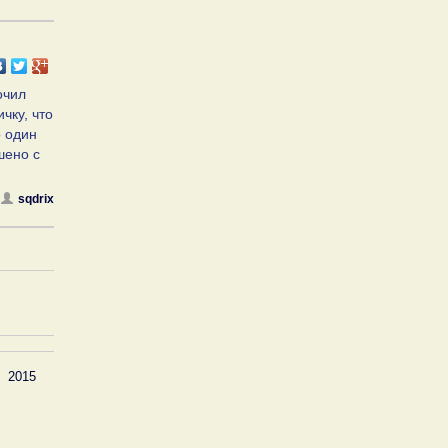
очил
чку, что
о один
шено с
sqdrix
2015