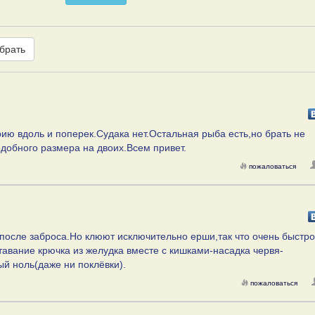
брать
ию вдоль и поперек.Судака нет.Остальная рыба есть,но брать не
едобного размера на двоих.Всем привет.
пожаловаться
 после заброса.Но клюют исключительно ерши,так что очень быстро
авание крючка из желудка вместе с кишками-насадка червя-
ый ноль(даже ни поклёвки).
пожаловаться