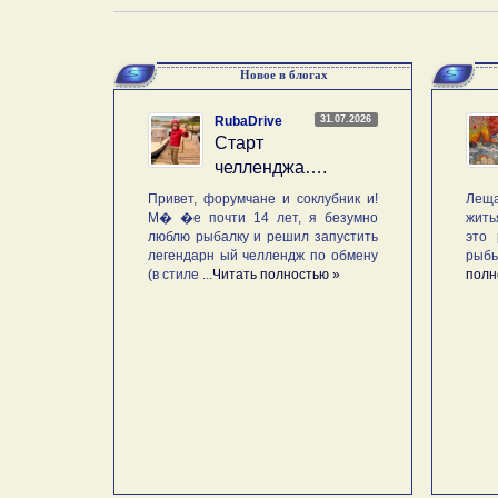
Новое в блогах
31.07.2026
RubaDrive
Старт
челленджа….
Привет, форумчане и соклубник и!
Леща
М� �е почти 14 лет, я безумно
жить
люблю рыбалку и решил запустить
это 
легендарн ый челлендж по обмену
рыб
(в стиле ...
Читать полностью »
полн