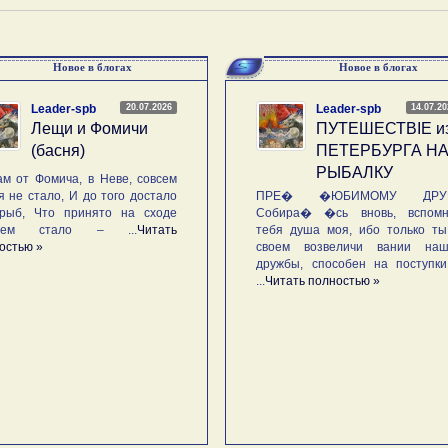
Новое в блогах
Новое в блогах
20.07.2026
14.07.2
Leader-spb
Leader-spb
Лещи и Фомичи
ПУТЕШЕСТВIE и
(басня)
ПЕТЕРБУРГА Н
РЫБАЛКУ
м от Фомича, в Неве, совсем
я не стало, И до того достало
ПРЕ� �ЮБИМОМУ ДРУГ
рыб, Что принято на сходе
Собира� �сь вновь, вспомн
ьем стало – ...
Читать
тебя душа моя, ибо только ты
остью »
своем возвеличи вании наш
дружбы, способен на поступк
...
Читать полностью »