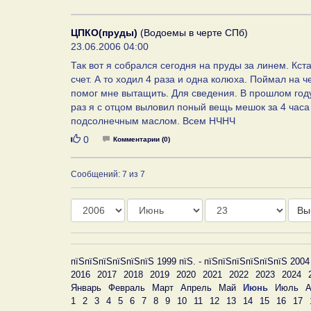
ЦПКО(пруды)
(Водоемы в черте СПб)
23.06.2006 04:00
Так вот я собрался сегодня на пруды за линем. Кс
счет. А то ходил 4 раза и одна колюха. Поймал на ч
помог мне вытащить. Для сведения. В прошлом году
раз я с отцом выловил поный вещь мешок за 4 час
подсолнечным маслом. Всем НЧНЧ
Нравится
0
Комментарии (0)
Сообщений: 7 из 7
Год
Месяц
День
Вы
пїЅпїЅпїЅпїЅпїЅпїЅ 1999 пїЅ. - пїЅпїЅпїЅпїЅпїЅпїЅ 2004
2016
2017
2018
2019
2020
2021
2022
2023
2024
Январь
Февраль
Март
Апрель
Май
Июнь
Июль
А
1
2
3
4
5
6
7
8
9
10
11
12
13
14
15
16
17