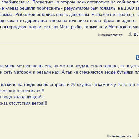
езабываемые. Поскольку на второю ночь оставаться не собирались
ие клева) решили поблеснить - результатом был голавль, на 1300 
грамма. Рыбалкой остались очень довольны. Рыбаков нет вообще, 
оде какая-то деревушка в верх по течению стояла. Даже ни одного
овгородские парни, есть во Мсте рыба, только не у Мстинского мо
Вс
пожаловаться
а ушла метров на шесть, на моторе ходить стало запано, т.к. в уст
и сеть матором и резали нах! А так не стесняются везде бутылки п
на кило на гряде около острова и 20 окушков в камнях у берега и вс
сновном аналогично!!!
я вода холоднющая!!!
-за отсутствия ветра!!!
пожаловаться