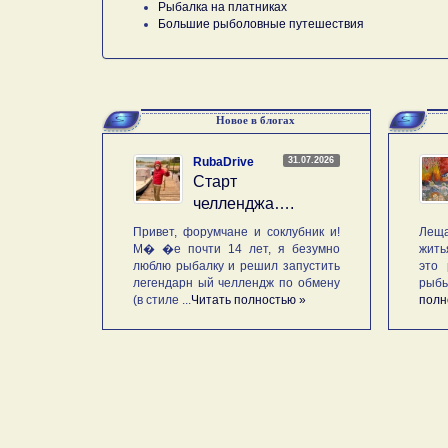
Рыбалка на платниках
Большие рыболовные путешествия
Новое в блогах
31.07.2026
RubaDrive
Старт
челленджа….
Привет, форумчане и соклубник и!
Леща
М� �е почти 14 лет, я безумно
жить
люблю рыбалку и решил запустить
это 
легендарн ый челлендж по обмену
рыб
(в стиле ...
Читать полностью »
полн