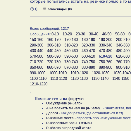
которые попытались встать на резинке прямо в то м
Нравится
0
Комментарии (0)
Всего сообщений:
1217
0-10
10-20
20-30
30-40
40-50
50-60
6
Сообщения:
150-160
160-170
170-180
180-190
190-200
200-210
290-300
300-310
310-320
320-330
330-340
340-350
430-440
440-450
450-460
460-470
470-480
480-490
570-580
580-590
590-600
600-610
610-620
620-630
710-720
720-730
730-740
740-750
750-760
760-770
850-860
860-870
870-880
880-890
890-900
900-910
990-1000
1000-1010
1010-1020
1020-1030
1030-1040
1100-1110
1110-1120
1120-1130
1130-1140
1140-1150
1210-1220
Похожие темы на
форуме:
Обсуждение рыбалок
А не поехать ли нам на рыбалку...
- знакомства, по
Дороги
- Как добраться, где остановиться и тд.
Рыбацкие места
- спросить про неизученные мест
Рыболовные базы. Отзывы.
Рыбалка в городской черте