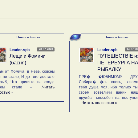
Новое в блогах
Новое в блогах
20.07.2026
14.07.2
Leader-spb
Leader-spb
Лещи и Фомичи
ПУТЕШЕСТВIE и
(басня)
ПЕТЕРБУРГА Н
РЫБАЛКУ
м от Фомича, в Неве, совсем
я не стало, И до того достало
ПРЕ� �ЮБИМОМУ ДРУГ
рыб, Что принято на сходе
Собира� �сь вновь, вспомн
ьем стало – ...
Читать
тебя душа моя, ибо только ты
остью »
своем возвеличи вании наш
дружбы, способен на поступк
...
Читать полностью »