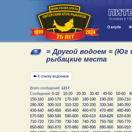
О клубе
Ф
= Другой водоем = (Юг 
рыбацкие места
К списку водоемов
Всего сообщений:
1217
0-10
10-20
20-30
30-40
40-50
50-60
6
Сообщения:
150-160
160-170
170-180
180-190
190-200
200-210
290-300
300-310
310-320
320-330
330-340
340-350
430-440
440-450
450-460
460-470
470-480
480-490
570-580
580-590
590-600
600-610
610-620
620-630
710-720
720-730
730-740
740-750
750-760
760-770
850-860
860-870
870-880
880-890
890-900
900-910