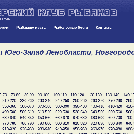
орум
Рыбацкие места
Рыболовные блоги
Контакты
и Юго-Запад Ленобласти, Новгородск
0-70
70-80
80-90
90-100
100-110
110-120
120-130
130-140
140-1
210-220
220-230
230-240
240-250
250-260
260-270
270-280
280-
350-360
360-370
370-380
380-390
390-400
400-410
410-420
420-
490-500
500-510
510-520
520-530
530-540
540-550
550-560
560-
630-640
640-650
650-660
660-670
670-680
680-690
690-700
700-
770-780
780-790
790-800
800-810
810-820
820-830
830-840
840-
910-920
920-930
930-940
940-950
950-960
960-970
970-980
980-