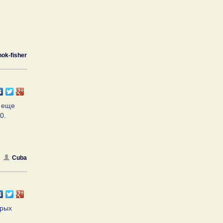
ok-fisher
, еще
0.
Cuba
орых