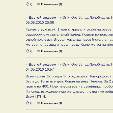
Нравится
0
Комментарии (0)
= Другой водоем =
(Юг и Юго-Запад Ленобласти, Н
05.05.2010 20:06
Приветствую всех! 1 мая открывали сезон на озере
размером с указательный палец. Ловили на поплавок
одной поклевки. Вторая команда часов 5 стояла на 
мотыля, опарыша и червя. Воды было метра на пол
Нравится
0
Комментарии (0)
= Другой водоем =
(Юг и Юго-Запад Ленобласти, Н
04.05.2010 10:57
Всем привет.1-го тире 3-го отдыхал в Новгородской
была до 18-ти все дни. Ловил на реке Пчевжа. За 2
грамм на 400. Практически все на ручейника, пробо
На след. выходные туда же, думаю плотва уже пойд
Всем НХНЧ.
Нравится
0
Комментарии (0)