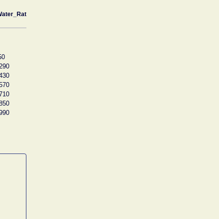
ater_Rat
50
290
430
570
710
850
990