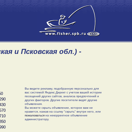
ая и Псковская обл.) -
Вы видите рекламу, подобранную персонально для
вас системой Яндекс.Директ с учетом вашей истории
50
посещений других сайтов, анализа предпочтений и
290
других факторов. Другие посетители видят другие
объявления.
430
Вы можете скрыть объявление, которое вам не
570
нравится, нажав на ссылку "скрыть" внутри него, или
710
пожаловаться
на некорректное объявление
администратору.
850
990