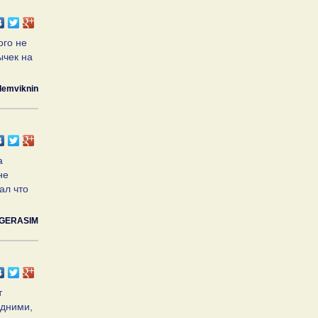
ого не
ычек на
demviknin
а
не
ал что
GERASIM
т
одними,