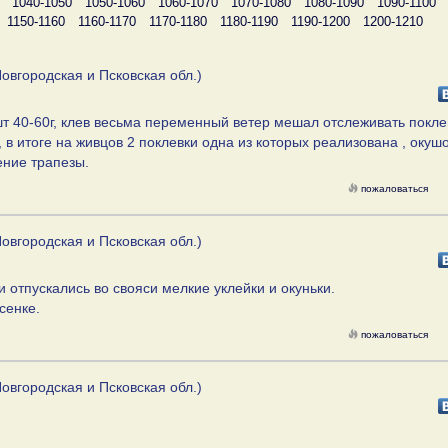
1040-1050
1050-1060
1060-1070
1070-1080
1080-1090
1090-1100
1150-1160
1160-1170
1170-1180
1180-1190
1190-1200
1200-1210
овгородская и Псковская обл.)
 7шт 40-60г, клев весьма переменный ветер мешал отслеживать покле
в итоге на живцов 2 поклевки одна из которых реализована , окуш
ение трапезы.
пожаловаться
овгородская и Псковская обл.)
и отпускались во свояси мелкие уклейки и окуньки.
сенке.
пожаловаться
овгородская и Псковская обл.)