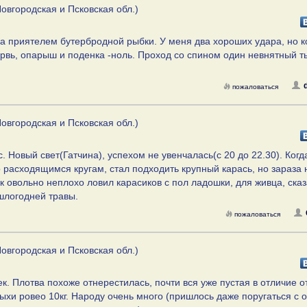
овгородская и Псковская обл.)
а приятелем бутербродной рыбки. У меня два хороших удара, но к
ервь, опарыш и поденка -ноль. Проход со спином один невнятный т
пожаловаться
овгородская и Псковская обл.)
. Новый свет(Гатчина), успехом не увенчалась(с 20 до 22.30). Когд
по расходящимся кругам, стал подходить крупный карась, но зараза 
к овольно неплохо ловил карасиков с пол ладошки, для живца, сказ
ошлогодней травы.
пожаловаться
овгородская и Псковская обл.)
ек. Плотва похоже отнерестилась, почти вся уже пустая в отличие о
ыхи ровео 10кг. Народу очень много (пришлось даже поругаться с 