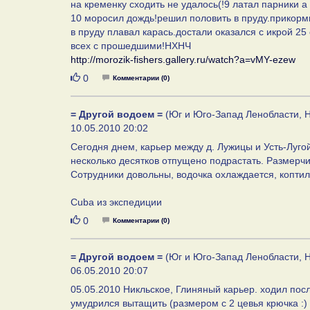
на кременку сходить не удалось(!9 латал парники 
10 моросил дождь!решил половить в пруду.прикорми
в пруду плавал карась.достали оказался с икрой 25
всех с прошедшими!НХНЧ
http://morozik-fishers.gallery.ru/watch?a=vMY-ezew
Нравится
0
Комментарии (0)
= Другой водоем =
(Юг и Юго-Запад Ленобласти, Н
10.05.2010 20:02
Сегодня днем, карьер между д. Лужицы и Усть-Лугой
несколько десятков отпущено подрастать. Размерчи
Сотрудники довольны, водочка охлаждается, коптил
Cuba из экспедиции
Нравится
0
Комментарии (0)
= Другой водоем =
(Юг и Юго-Запад Ленобласти, Н
06.05.2010 20:07
05.05.2010 Никльское, Глиняный карьер. ходил посл
умудрился вытащить (размером с 2 цевья крючка :) 