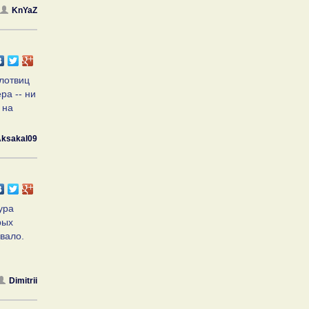
KnYaZ
плотвиц
ра -- ни
 на
ksakal09
ура
рых
вало.
Dimitrii