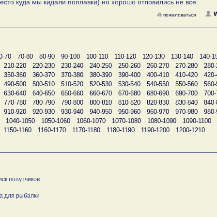
есто куда мы кидали поплавки) но хорошо отловились не все.
W
пожаловаться
0-70
70-80
80-90
90-100
100-110
110-120
120-130
130-140
140-1
210-220
220-230
230-240
240-250
250-260
260-270
270-280
280-
350-360
360-370
370-380
380-390
390-400
400-410
410-420
420-
490-500
500-510
510-520
520-530
530-540
540-550
550-560
560-
630-640
640-650
650-660
660-670
670-680
680-690
690-700
700-
770-780
780-790
790-800
800-810
810-820
820-830
830-840
840-
910-920
920-930
930-940
940-950
950-960
960-970
970-980
980-
1040-1050
1050-1060
1060-1070
1070-1080
1080-1090
1090-1100
1150-1160
1160-1170
1170-1180
1180-1190
1190-1200
1200-1210
иск попутчиков
а для рыбалки