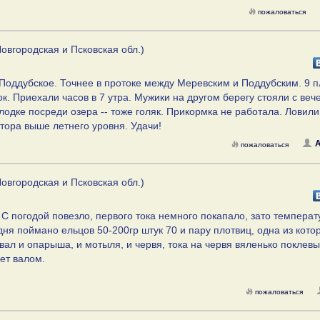
пожаловаться
овгородская и Псковская обл.)
 Поддубское. Точнее в протоке между Меревским и Поддубским. 9 
. Приехали часов в 7 утра. Мужики на другом берегу стояли с вече
лодке посреди озера -- тоже голяк. Прикормка не работала. Ловили
тора выше летнего уровня. Удачи!
A
пожаловаться
овгородская и Псковская обл.)
. С погодой повезло, первого тока немного покапало, зато температ
 дня поймано ельцов 50-200гр штук 70 и пару плотвиц, одна из кото
вал и опарыша, и мотыля, и червя, тока на червя вяленько поклевы
ет валом.
пожаловаться