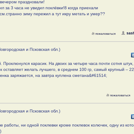
а вечером праздновали!
л за 3 часа не увидил поклёвки!8 когда приехали
 см.странно зиму пережил а тут икру метать и умер??
sash
пожаловаться
овгородская и Псковская обл.)
. Проклюнулся карасик. На двоих за четыре часа почти сотня штук
к оставляет желать лучшего, в среднем 100 гр, самый крупный – 22
енка заряжается, на завтра куплена сметана&#61514;
пожаловаться
овгородская и Псковская обл.)
е работы, ни одной поклевки кроме поклевок колючек, одну из кот
)