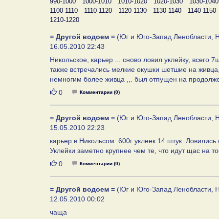
990-1000
1000-1010
1010-1020
1020-1030
1030-1040
1100-1110
1110-1120
1120-1130
1130-1140
1140-1150
1210-1220
= Другой водоем =
(Юг и Юго-Запад Ленобласти, Н
16.05.2010 22:43
Никольское, карьер ... сново ловил уклейку, всего
также встречались мелкие окушки шетшие на живца, 
немногим более живца ,,. был отпущен на продолж
Нравится
0
Комментарии (0)
= Другой водоем =
(Юг и Юго-Запад Ленобласти, Н
15.05.2010 22:23
карьер в Никольсом. 600г уклеек 14 штук. Ловились 
Уклейки заметно крупнее чем те, что идут щас на то
Нравится
0
Комментарии (0)
= Другой водоем =
(Юг и Юго-Запад Ленобласти, Н
12.05.2010 00:02
чаща