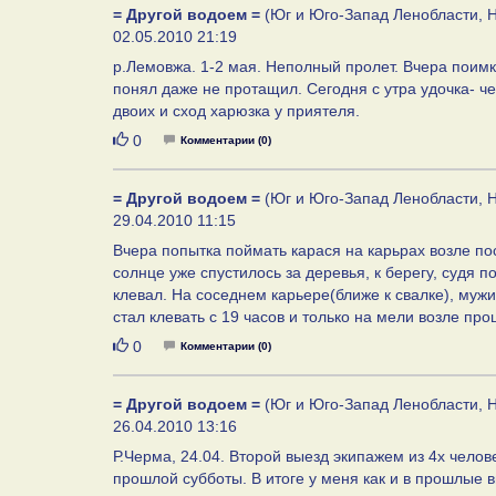
= Другой водоем =
(Юг и Юго-Запад Ленобласти, Н
02.05.2010 21:19
р.Лемовжа. 1-2 мая. Неполный пролет. Вчера поимк
понял даже не протащил. Сегодня с утра удочка- ч
двоих и сход харюзка у приятеля.
Нравится
0
Комментарии (0)
= Другой водоем =
(Юг и Юго-Запад Ленобласти, Н
29.04.2010 11:15
Вчера попытка поймать карася на карьрах возле пос
солнце уже спустилось за деревья, к берегу, судя 
клевал. На соседнем карьере(ближе к свалке), мужи
стал клевать с 19 часов и только на мели возле пр
Нравится
0
Комментарии (0)
= Другой водоем =
(Юг и Юго-Запад Ленобласти, Н
26.04.2010 13:16
Р.Черма, 24.04. Второй выезд экипажем из 4х челов
прошлой субботы. В итоге у меня как и в прошлые в