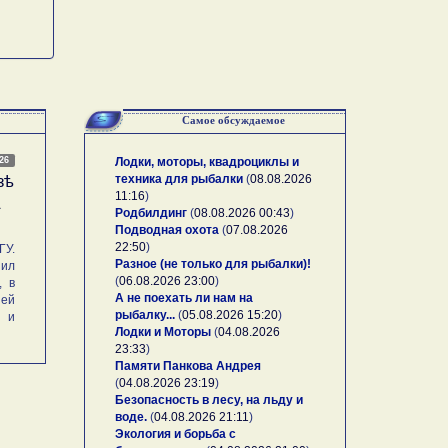
Самое обсуждаемое
026
Лодки, моторы, квадроциклы и
техника для рыбалки
(
08.08.2026
зѣ
11:16
)
А
Родбилдинг
(
08.08.2026 00:43
)
Подводная охота
(
07.08.2026
22:50
)
У.
Разное (не только для рыбалки)!
ил
(
06.08.2026 23:00
)
, в
А не поехать ли нам на
ей
рыбалку...
(
05.08.2026 15:20
)
и и
Лодки и Моторы
(
04.08.2026
23:33
)
Памяти Панкова Андрея
(
04.08.2026 23:19
)
Безопасность в лесу, на льду и
воде.
(
04.08.2026 21:11
)
Экология и борьба с