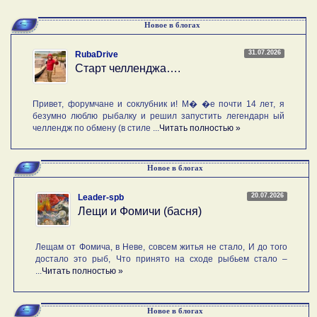
Новое в блогах
31.07.2026
RubaDrive
Старт челленджа….
Привет, форумчане и соклубник и! М� �е почти 14 лет, я
безумно люблю рыбалку и решил запустить легендарн ый
челлендж по обмену (в стиле ...
Читать полностью »
Новое в блогах
20.07.2026
Leader-spb
Лещи и Фомичи (басня)
Лещам от Фомича, в Неве, совсем житья не стало, И до того
достало это рыб, Что принято на сходе рыбьем стало –
...
Читать полностью »
Новое в блогах