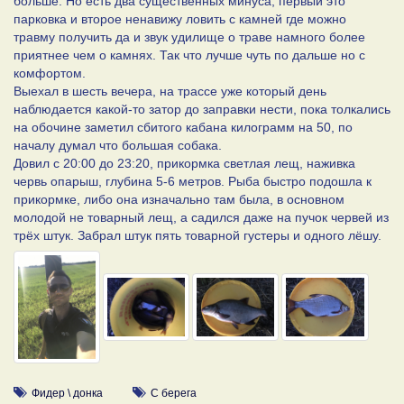
больше. Но есть два существенных минуса, первый это
парковка и второе ненавижу ловить с камней где можно
травму получить да и звук удилище о траве намного более
приятнее чем о камнях. Так что лучше чуть по дальше но с
комфортом.
Выехал в шесть вечера, на трассе уже который день
наблюдается какой-то затор до заправки нести, пока толкались
на обочине заметил сбитого кабана килограмм на 50, по
началу думал что большая собака.
Довил с 20:00 до 23:20, прикормка светлая лещ, наживка
червь опарыш, глубина 5-6 метров. Рыба быстро подошла к
прикормке, либо она изначально там была, в основном
молодой не товарный лещ, а садился даже на пучок червей из
трёх штук. Забрал штук пять товарной густеры и одного лёшу.
Фидер \ донка
С берега