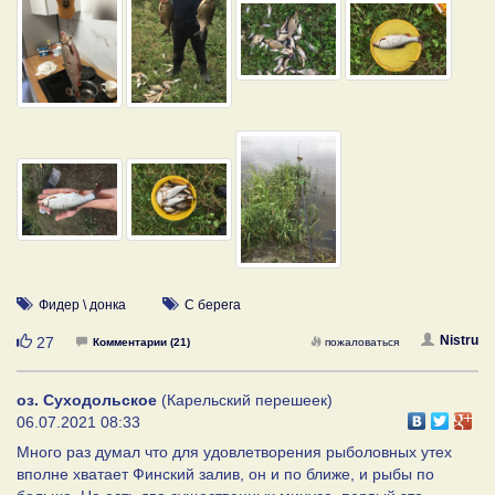
Фидер \ донка
С берега
Нравится
Nistru
27
Комментарии (21)
пожаловаться
оз. Суходольское
(Карельский перешеек)
06.07.2021 08:33
Много раз думал что для удовлетворения рыболовных утех
вполне хватает Финский залив, он и по ближе, и рыбы по