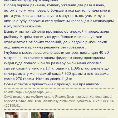
В обед первое ранение, коллегу ужалили два раза в шею,
потом в ногу, мне повезло больше и оса как-то попала мне в
рот и ужалила за язык а спустя минут пять получил иглу в
нижнюю губу. Короче я стал губастым красавцем с мешающим
в рту толстым языком .
Выпили мы по таблетки противоалергической и продолжили
рыбалку. К трём часам уже руки болели и сильно устали
отмахиваться от божих творений, да и садок с рыбой почти
под завязку и приняли решение ретироваться .
Глубина в месте лова около шести метров, дистанция 40-50
метров , я на клипсе с одним фидером сосед крокодилом
кидал куда попало и он по размеру рыбы меня обловил,
самый самый у него на 1,4 кг один на 1,095 кг остальные до
килограмма, у меня самый самый 920 грамм и плотва самая
самая 270 грамм. Итог на двоих 11,3 кг.
Всем успехов и причастным с прошедшим праздником!!
Комментарий модератора (кнб):
Опубликовано на клубном канале Яндекс Дзен https://zen.yandex.ru/medi
a/id/5dd185b4f3abe118dc3ad3dd/osy-protiv-dvuh-rybakov-61112b668c4596
4263f8fc61