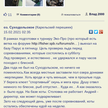
Нравится
Влад 2000
11
Комментарии (0)
пожаловаться
оз. Суходольское
(Карельский перешеек)
15.02.2021 02:35
В рамках подготовки к турниру Эко-Про (про который есть
ветка на форуме
http://fisher.spb.ru/forums/in...
) выехал на
базу Парус в пятницу. Цель проверка льда перед
соревнованиями, которые состоялись в субботу.
Лед проверил, и естественно , не удержался и пару часов
походил с блесной.
Два года не был на Суходольском, но ничего не
поменялось.Как всегда местные заставили пол озера донками
-жерлицами. Хоть вроде и чуть меньше, чем в прошлые года.
У берега клюет "спортивный" окунь и мега ерш. Душу отвел
немного по блесне, рыб отпустил... Куда их... А как оказалось
з- было куда. На базе коты. Столовка не работает. Андрей -
директор, как может подкармливает.
Зато на следующий день, уже после соревнований, коты
остались обеспечены едой на неделю.