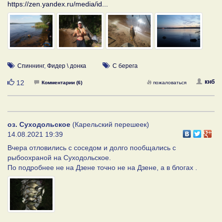
https://zen.yandex.ru/media/id...
Спиннинг
,
Фидер \ донка
С берега
Нравится
кнб
12
Комментарии (6)
пожаловаться
оз. Суходольское
(Карельский перешеек)
14.08.2021 19:39
Вчера отловились с соседом и долго пообщались с
рыбоохраной на Суходольское.
По подробнее не на Дзене точно не на Дзене, а в блогах .