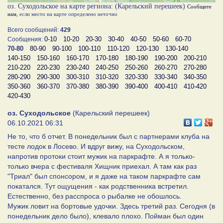
оз. Суходольское на карте региона: (Карельский перешеек)
Сообщите
нам
, если место на карте определено неточно
Всего сообщений:
429
0-10
10-20
20-30
30-40
40-50
50-60
60-70
Сообщения:
70-80
80-90
90-100
100-110
110-120
120-130
130-140
140-150
150-160
160-170
170-180
180-190
190-200
200-210
210-220
220-230
230-240
240-250
250-260
260-270
270-280
280-290
290-300
300-310
310-320
320-330
330-340
340-350
350-360
360-370
370-380
380-390
390-400
400-410
410-420
420-430
оз. Суходольское
(Карельский перешеек)
06.10.2021 06:31
Не то, что б отчет. В понедельник был с партнерами клуба на
тесте лодок в Лосево. И вдруг вижу, на Суходольском,
напротив протоки стоит мужик на паркрафте. А я только-
только вчера с фестиваля Хищник приехал. А там как раз
"Триал" был спонсором, и я даже на таком паркрафте сам
покатался. Тут ощущения - как родственника встретил.
Естественно, без расспроса о рыбалке не обошлось.
Мужик ловит на бортовые удочки. Здесь третий раз. Сегодня (в
понедельник дело было), клевало плохо. Пойман был один