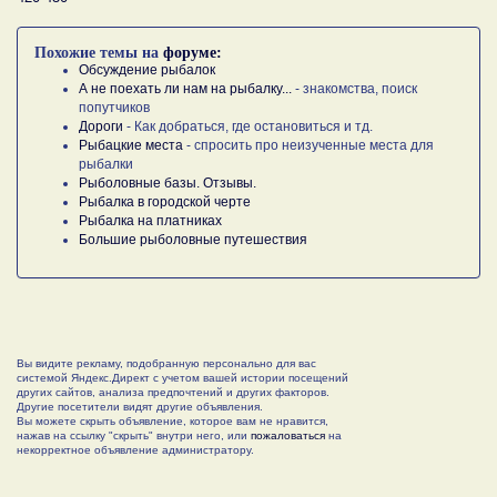
Похожие темы на
форуме:
Обсуждение рыбалок
А не поехать ли нам на рыбалку...
- знакомства, поиск
попутчиков
Дороги
- Как добраться, где остановиться и тд.
Рыбацкие места
- спросить про неизученные места для
рыбалки
Рыболовные базы. Отзывы.
Рыбалка в городской черте
Рыбалка на платниках
Большие рыболовные путешествия
Вы видите рекламу, подобранную персонально для вас
системой Яндекс.Директ с учетом вашей истории посещений
других сайтов, анализа предпочтений и других факторов.
Другие посетители видят другие объявления.
Вы можете скрыть объявление, которое вам не нравится,
нажав на ссылку "скрыть" внутри него, или
пожаловаться
на
некорректное объявление администратору.