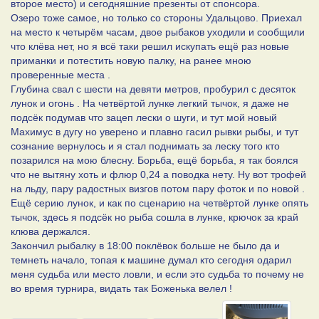
второе место) и сегодняшние презенты от спонсора.
Озеро тоже самое, но только со стороны Удальцово. Приехал
на место к четырём часам, двое рыбаков уходили и сообщили
что клёва нет, но я всё таки решил искупать ещё раз новые
приманки и потестить новую палку, на ранее мною
проверенные места .
Глубина свал с шести на девяти метров, пробурил с десяток
лунок и огонь . На четвёртой лунке легкий тычок, я даже не
подсёк подумав что зацеп лески о шуги, и тут мой новый
Махимус в дугу но уверено и плавно гасил рывки рыбы, и тут
сознание вернулось и я стал поднимать за леску того кто
позарился на мою блесну. Борьба, ещё борьба, я так боялся
что не вытяну хоть и флюр 0,24 а поводка нету. Ну вот трофей
на льду, пару радостных визгов потом пару фоток и по новой .
Ещё серию лунок, и как по сценарию на четвёртой лунке опять
тычок, здесь я подсёк но рыба сошла в лунке, крючок за край
клюва держался.
Закончил рыбалку в 18:00 поклёвок больше не было да и
темнеть начало, топая к машине думал кто сегодня одарил
меня судьба или место ловли, и если это судьба то почему не
во время турнира, видать так Боженька велел !