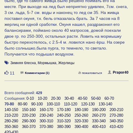
было, где то самого живца.Было решено поймать его на
месте. При выходе на лед был неприятно удивлен, 7см. снега,
3 см. льда, 5-7 см. воды и наконец то лед см 35. На живца
поставил окуня, т.к. бель отказалась брать. За 7 часов на 8
жерлиц ни одной сработки. Окуня нашел, раздраконил его
балансирами, поймано около 40 матросов, домой поехали
двое гр. по 250-300, остальных расти. Ловить на мормышку
быстро перехотелось, с 2.5-4 м. ловился нано ёрш. На озере
было солнышко,была пурга, то темнело, то светало.
Получается что подышал воздухом.
Зимняя блесна
,
Мормышка
,
Жерлицы
Нравится
Prapor40
11
Комментарии (1)
пожаловаться
Всего сообщений:
429
0-10
10-20
20-30
30-40
40-50
50-60
60-70
Сообщения:
70-80
80-90
90-100
100-110
110-120
120-130
130-140
140-150
150-160
160-170
170-180
180-190
190-200
200-210
210-220
220-230
230-240
240-250
250-260
260-270
270-280
280-290
290-300
300-310
310-320
320-330
330-340
340-350
350-360
360-370
370-380
380-390
390-400
400-410
410-420
420-430