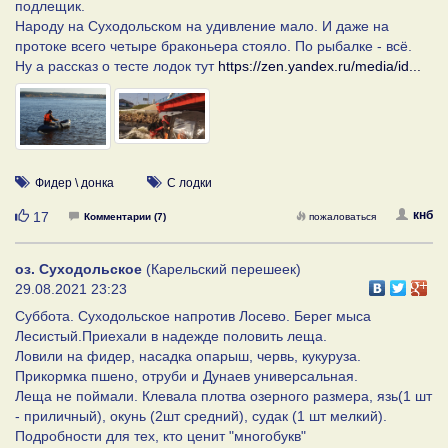
подлещик.
Народу на Суходольском на удивление мало. И даже на
протоке всего четыре браконьера стояло. По рыбалке - всё.
Ну а рассказ о тесте лодок тут
https://zen.yandex.ru/media/id...
Фидер \ донка
С лодки
Нравится
кнб
17
Комментарии (7)
пожаловаться
оз. Суходольское
(Карельский перешеек)
29.08.2021 23:23
Суббота. Суходольское напротив Лосево. Берег мыса
Лесистый.Приехали в надежде половить леща.
Ловили на фидер, насадка опарыш, червь, кукуруза.
Прикормка пшено, отруби и Дунаев универсальная.
Леща не поймали. Клевала плотва озерного размера, язь(1 шт
- приличный), окунь (2шт средний), судак (1 шт мелкий).
Подробности для тех, кто ценит "многобукв"