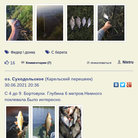
Фидер \ донка
С берега
Нравится
Nistru
16
Комментарии (7)
пожаловаться
оз. Суходольское
(Карельский перешеек)
30.06.2021 20:36
С 4 до 9. Бортовухи. Глубина 6 метров.Немного
поклевала.Было интересно.