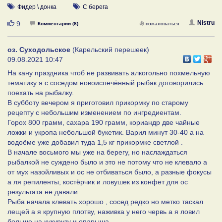
Фидер \ донка
С берега
Нравится
Nistru
9
Комментарии (8)
пожаловаться
оз. Суходольское
(Карельский перешеек)
09.08.2021 10:47
На кану праздника чтоб не развивать алкогольно похмельную
тематику я с соседом новоиспечённый рыбак договорились
поехать на рыбалку.
В субботу вечером я приготовил прикормку по старому
рецепту с небольшим изменением по ингредиентам.
Горох 800 грамм, сахара 190 грамм, кориандр две чайные
ложки и укропа небольшой букетик. Варил минут 30-40 а на
водоёме уже добавил туда 1,5 кг прикормке светлой .
В начале восьмого мы уже на берегу, но наслаждаться
рыбалкой не суждено было и это не потому что не клевало а
от мух назойливых и ос не отбиваться было, а разные фокусы
а ля репиленты, костёрчик и ловушек из конфет для ос
результата не давали.
Рыба начала клевать хорошо , сосед редко но метко таскал
лещей а я крупную плотву, наживка у него червь а я ловил
больше на кукурузу и опарыша.