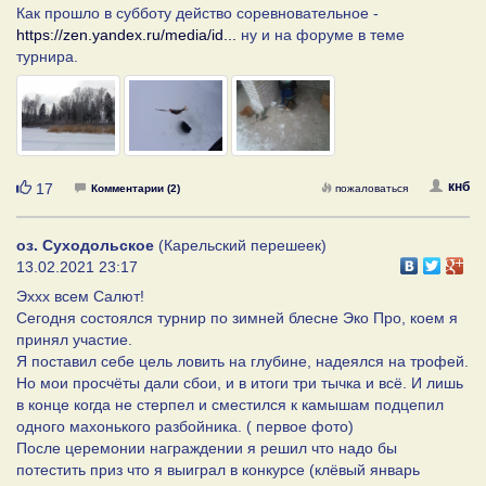
Как прошло в субботу действо соревновательное -
https://zen.yandex.ru/media/id...
ну и на форуме в теме
турнира.
Нравится
кнб
17
Комментарии (2)
пожаловаться
оз. Суходольское
(Карельский перешеек)
13.02.2021 23:17
Эххх всем Салют!
Сегодня состоялся турнир по зимней блесне Эко Про, коем я
принял участие.
Я поставил себе цель ловить на глубине, надеялся на трофей.
Но мои просчёты дали сбои, и в итоги три тычка и всё. И лишь
в конце когда не стерпел и сместился к камышам подцепил
одного махонького разбойника. ( первое фото)
После церемонии награждении я решил что надо бы
потестить приз что я выиграл в конкурсе (клёвый январь