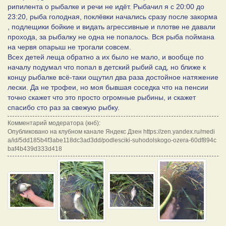
рипилента о рыбалке и речи не идёт. Рыбачил я с 20:00 до
23:20, рыба голодная, поклёвки начались сразу после закорма
, подлещики бойкие и видать агрессивные и плотве не давали
прохода, за рыбалку не одна не попалось. Вся рыба поймана
на червя опарыш не трогали совсем.
Всех детей леща обратно а их было не мало, и вообще по
началу подумал что попал в детский рыбий сад, но ближе к
концу рыбалке всё-таки ощутил два раза достойное натяжение
лески. Да не трофеи, но моя бывшая соседка что на пенсии
точно скажет что это просто огромные рыбины, и скажет
спасибо сто раз за свежую рыбку.
Комментарий модератора (кнб):
Опубликовано на клубном канале Яндекс Дзен https://zen.yandex.ru/medi
a/id/5dd185b4f3abe118dc3ad3dd/podlesciki-suhodolskogo-ozera-60df894c
baf4b439d333d418