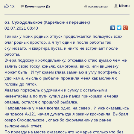
Нравится
Nistru
13
Комментарии (2)
пожаловаться
оз. Суходольское
(Карельский перешеек)
02.07.2021 08:40
Так как у моих родных отпуск продолжается пользуясь всех
благ родных простор, а я тут один и после работы так
скучновато, и квартира пуста, и никто не встречает после
работы.
Вчера подхожу к холодильнику, открываю стаю думаю чем же
залить свою тоску, коньяк, самогонка, вино, или вишнёвку
может быть . И тут краем глаза замечаю в углу портфель с
удочками, мысль о рыбалки пронзила меня как молния с
головы до пяток.
Хватаю портфель с удочками и сумку с остальными
инвентарём а по пути купил две пачки прикормки и червя,
опарыш остался с прошлой рыбалке.
Направление у меня всегда одно, на север . И уже оказавшись
на трассе А-121 начал думать где я закину крокодила. Выбрал
озеро Суходольское , спасибо форумчанину за ранее
выложенный отчёт.
По приезду на месте оказалось что комарьё столько что без