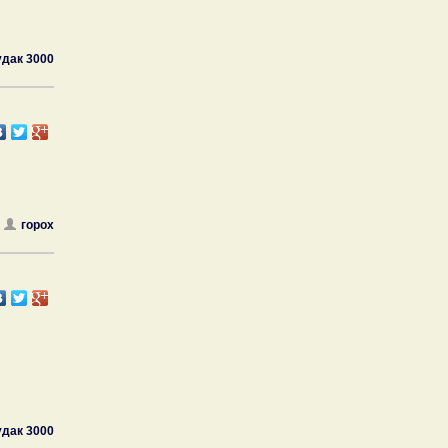
удак 3000
горох
удак 3000