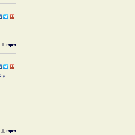
горох
0гр
горох