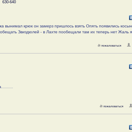
630-640
ока вынимал крюк он замерз пришлось взять Опять появились косы
обещать Звиздюлей - в Лахте пообещали там их теперь нет Жаль я
пожаловаться
.......
пожаловаться