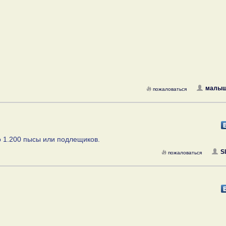
малыш
пожаловаться
до 1.200 пысы или подлещиков.
S
пожаловаться