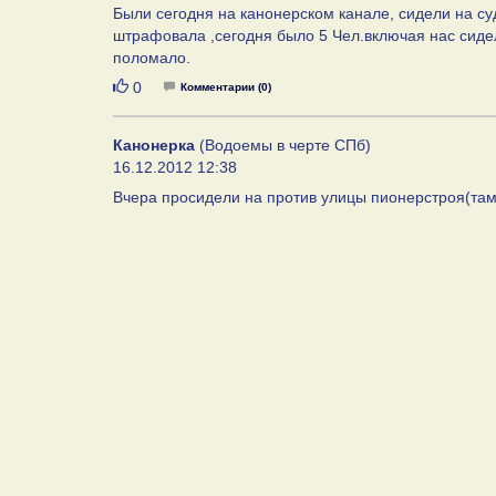
Были сегодня на канонерском канале, сидели на су
штрафовала ,сегодня было 5 Чел.включая нас сидел
поломало.
Нравится
0
Комментарии (0)
Канонерка
(Водоемы в черте СПб)
16.12.2012 12:38
Вчера просидели на против улицы пионерстроя(там н