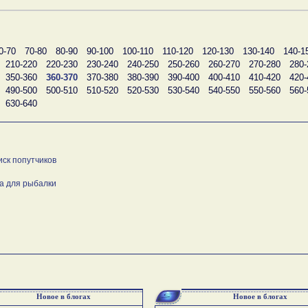
0-70
70-80
80-90
90-100
100-110
110-120
120-130
130-140
140-1
210-220
220-230
230-240
240-250
250-260
260-270
270-280
280-
350-360
360-370
370-380
380-390
390-400
400-410
410-420
420-
490-500
500-510
510-520
520-530
530-540
540-550
550-560
560-
630-640
иск попутчиков
а для рыбалки
Новое в блогах
Новое в блогах