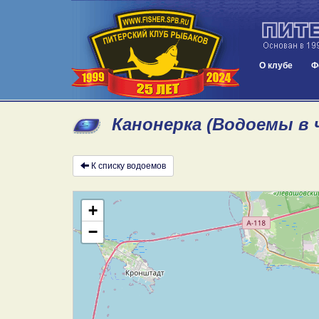
О клубе
Ф
Канонерка (Водоемы в 
К списку водоемов
+
−