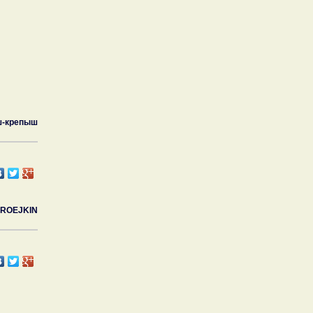
-крепыш
IROEJKIN