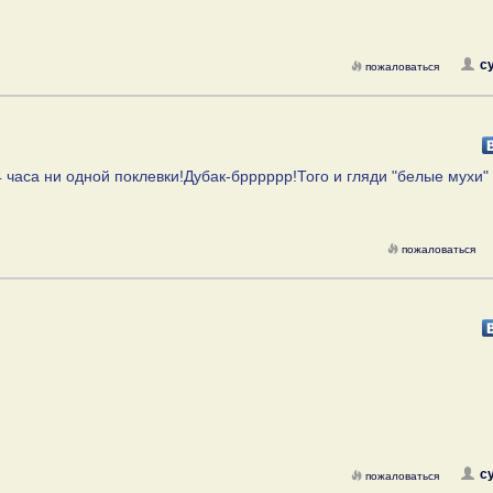
с
пожаловаться
 4 часа ни одной поклевки!Дубак-брррррр!Того и гляди "белые мухи"
пожаловаться
с
пожаловаться