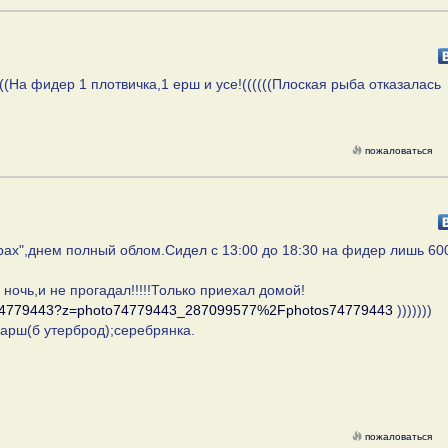
((На фидер 1 плотвичка,1 ерш и усе!((((((Плоская рыба отказалась
пожаловаться
арах",днем полный облом.Сидел с 13:00 до 18:30 на фидер лишь 60
ночь,и не прогадал!!!!!Только приехал домой!
id74779443?z=photo74779443_287099577%2Fphotos74779443
)))))))
рш(б утерброд);серебрянка.
пожаловаться