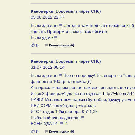
Канонерка
(Водоемы в черте СПб)
03.08.2012 22:47
Всем здрасте!!!!!Сегодня там полный отсосиновик!((
клевать.Прикорм и нажива как обычно.
Всем удачи!!!!!
Нравится
0
Комментарии (0)
Канонерка
(Водоемы в черте СПб)
31.07.2012 08:14
Всем здрасте!!!!!Все по порядку!Позавчера на "кан
фанерка и 100 гр плотвичка(((
А вчерась вечером решил там же просидеть полную 
И так:2 фидера+1 донка на судака=
http://vk.com/
НАЖИВА:навозник+опарыш(бутерброд);кукуруза+опа
ПРИКОРМ:"Бомба,лещ"+мотыль
ИТОГ:судак 1,2кг,фанера 0,7-1,3кг
Рыбалкой очень доволен!!!
ВСЕМ УДАЧИ!!!!!!!1
Нравится
0
Комментарии (0)