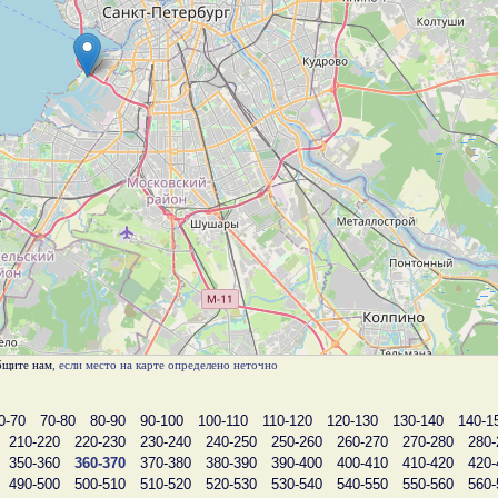
бщите нам
, если место на карте определено неточно
0-70
70-80
80-90
90-100
100-110
110-120
120-130
130-140
140-1
210-220
220-230
230-240
240-250
250-260
260-270
270-280
280-
350-360
360-370
370-380
380-390
390-400
400-410
410-420
420-
490-500
500-510
510-520
520-530
530-540
540-550
550-560
560-