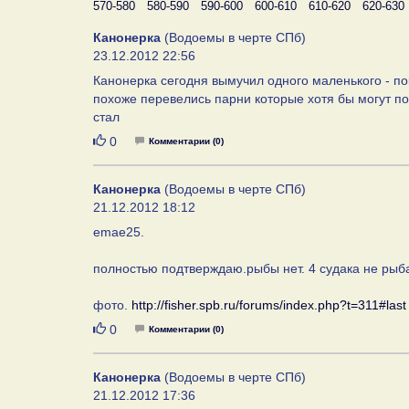
570-580
580-590
590-600
600-610
610-620
620-630
Канонерка
(Водоемы в черте СПб)
23.12.2012 22:56
Канонерка сегодня вымучил одного маленького - п
похоже перевелись парни которые хотя бы могут по
стал
Нравится
0
Комментарии (0)
Канонерка
(Водоемы в черте СПб)
21.12.2012 18:12
emae25.
полностью подтверждаю.рыбы нет. 4 судака не рыба...
фото.
http://fisher.spb.ru/forums/index.php?t=311#last
Нравится
0
Комментарии (0)
Канонерка
(Водоемы в черте СПб)
21.12.2012 17:36