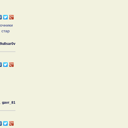
ночники
 стар
9u8sar0v
gavr_81