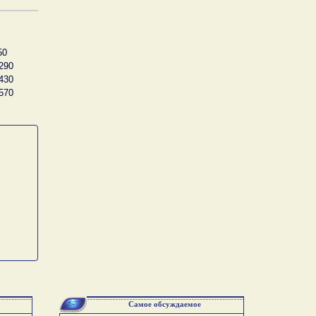
50
290
430
570
Самое обсуждаемое