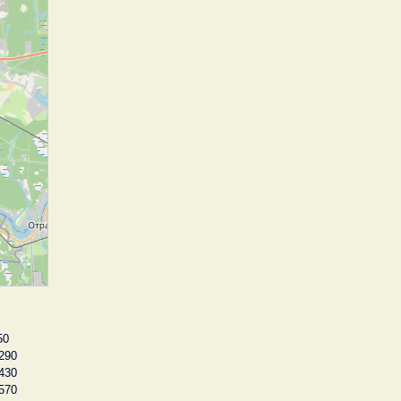
50
290
430
570