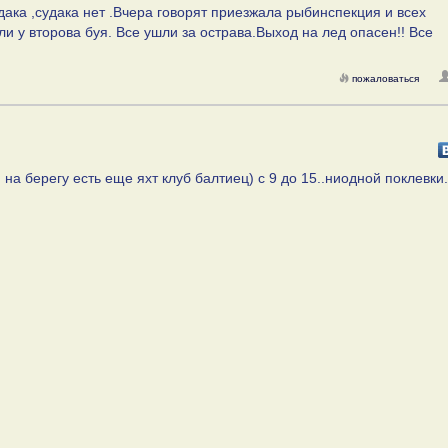
дака ,судака нет .Вчера говорят приезжала рыбинспекция и всех
и у второва буя. Все ушли за острава.Выход на лед опасен!! Все
пожаловаться
а берегу есть еще яхт клуб балтиец) с 9 до 15..ниодной поклевки.