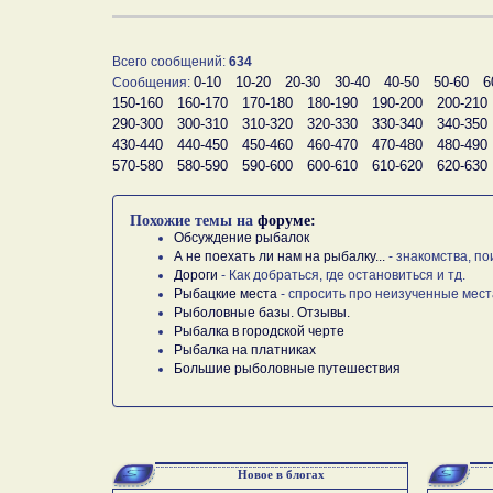
Всего сообщений:
634
0-10
10-20
20-30
30-40
40-50
50-60
6
Сообщения:
150-160
160-170
170-180
180-190
190-200
200-210
290-300
300-310
310-320
320-330
330-340
340-350
430-440
440-450
450-460
460-470
470-480
480-490
570-580
580-590
590-600
600-610
610-620
620-630
Похожие темы на
форуме:
Обсуждение рыбалок
А не поехать ли нам на рыбалку...
- знакомства, по
Дороги
- Как добраться, где остановиться и тд.
Рыбацкие места
- спросить про неизученные мест
Рыболовные базы. Отзывы.
Рыбалка в городской черте
Рыбалка на платниках
Большие рыболовные путешествия
Новое в блогах