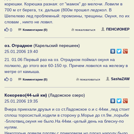
корюшки. Корюшка разная: от "мамок" до мелочи. Ловили в
700 м от берега, т.к. дальше (800м прошел ледокол. В
Шепелево лед проблемный: промоины, трещины. Окуня, по их
словам , никто не ловил.
Нравится
ПЕНСИОНЕР
0
Комментарии (0)
пожаловаться
оз. Отрадное
(Карельский перешеек)
25.01.2006 19:40
21. 01.06 Первый раз на оз. Отрадном поймал окуня на
полкило, до этого все 60-150 гр. Причем ловился на железку в
метре от камыша.
Нравится
SashaZAW
0
Комментарии (0)
пожаловаться
Кокорево(44-ый км)
(Ладожское озеро)
25.01.2006 19:35
Вчера приехали друзья и со ст.Ладожское о.и с 44км.,лед стоит
сплош торосистый,ходили в сторону р.Морье до гл.9м.,порыбе
-5плотвиц,окуня не было.На 44км.-целый день на блесну-по
нулям.
Некоторые ловили плотву с прикормом,но плохо,народу было