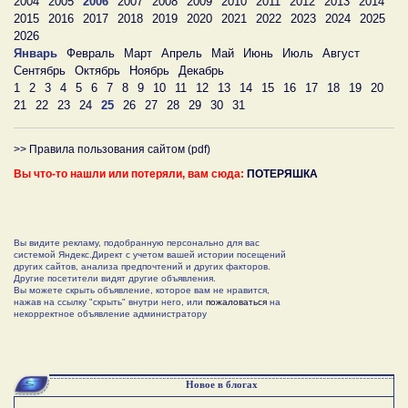
2004
2005
2006
2007
2008
2009
2010
2011
2012
2013
2014
2015
2016
2017
2018
2019
2020
2021
2022
2023
2024
2025
2026
Январь
Февраль
Март
Апрель
Май
Июнь
Июль
Август
Сентябрь
Октябрь
Ноябрь
Декабрь
1
2
3
4
5
6
7
8
9
10
11
12
13
14
15
16
17
18
19
20
21
22
23
24
25
26
27
28
29
30
31
>> Правила пользования сайтом (pdf)
Вы что-то нашли или потеряли, вам сюда:
ПОТЕРЯШКА
Вы видите рекламу, подобранную персонально для вас
системой Яндекс.Директ с учетом вашей истории посещений
других сайтов, анализа предпочтений и других факторов.
Другие посетители видят другие объявления.
Вы можете скрыть объявление, которое вам не нравится,
нажав на ссылку "скрыть" внутри него, или
пожаловаться
на
некорректное объявление администратору
Новое в блогах