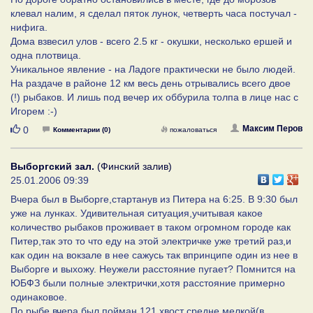
клевал налим, я сделал пяток лунок, четверть часа постучал -
нифига.
Дома взвесил улов - всего 2.5 кг - окушки, несколько ершей и
одна плотвица.
Уникальное явление - на Ладоге практически не было людей.
На раздаче в районе 12 км весь день отрывались всего двое
(!) рыбаков. И лишь под вечер их оббурила толпа в лице нас с
Игорем :-)
Нравится
Максим Перов
0
Комментарии (0)
пожаловаться
Выборгский зал.
(Финский залив)
25.01.2006 09:39
Вчера был в Выборге,стартанув из Питера на 6:25. В 9:30 был
уже на лунках. Удивительная ситуация,учитывая какое
количество рыбаков проживает в таком огромном городе как
Питер,так это то что еду на этой электричке уже третий раз,и
как один на вокзале в нее сажусь так впринципе один из нее в
Выборге и выхожу. Неужели расстояние пугает? Помнится на
ЮБФЗ были полные электрички,хотя расстояние примерно
одинаковое.
По рыбе,вчера был пойман 121 хвост средне мелкой(в