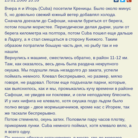
25.01.2006 10:59
Вчера я и Игорь (Cuba) посетили Креницы. Было около минус
5, но довольно свежий южный ветер добавлял холода.
Сначала доехали до Сафоши, начали буриться от берега,
потом пошли мористее. Периодически делая дырки, ушли от
берега километра на полтора, потом Cuba пошел еще дальше
в Ладогу, а я стал смещаться в сторону Княжого. Таким
образом потратили боьшую часть дня, но рыбу так и не
нашли.
Вернулись к машине, сместились обратно, в район 11-12 км.
Там, как оказалось, весь день была раздача некрупного
окушка. Мы подошли лишь незадолго до заката, успели
поймать немного. Клевал беспрерывно, но размер, мягко
говоря, не радовал. Потом еще подъехали парни, которые,
как выяснилось, как и мы, промыкались кучу времени в районе
Сафоши, не увидев ни поклевки, и сели неподалеку блеснить.
И у них нифига не клевало, хотя окушка подо льдом было
полно везде - двое мормышечников, кроме нас с Игорем, так
же таскали беспрерывно.
Потом стемнело, окунь затих. Половили пару часов плотву,
прикормив лунки. Cuba немного поймал, хотя клевало вяло, а
я всего одну.
По дороге обратно остановились в месте, где до морозов