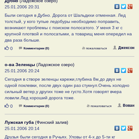
Дубно
(Ладожское озеро)
25.01.2006 20:31
Были сегодня в Дубно. Дорога от Шальдихи отменная. Лед
толстый, у кого тупые ледобуры необходимо поправить,
возникают проблемы с поиском полосатого. У меня 3 кг с
крупной плотвой и полосатыми, а товарищ меня опередил на
два раза больше.
Нравится
Джексон
0
Комментарии (0)
пожаловаться
о-ва Зеленцы
(Ладожское озеро)
25.01.2006 20:24
Сегодня в створе зеленцы карежи,глубина 8м,до двух не
одной поклевки, после двух один раз стукнул.Очень холодно
сильный ветер,у других тоже не густо.Хотя говорят вчера
ловили.Лед хороший дорога тоже.
Нравится
Вован
0
Комментарии (0)
пожаловаться
Лужская губа
(Финский залив)
25.01.2006 20:14
Друзья были сегодня в Ручьях. Уловы от 4-х до 5-ти кг