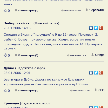
мало.
Нравится
Череватик
0
Комментарии (0)
пожаловаться
Выборгский зал.
(Финский залив)
25.01.2006 14:15
Сегодня в Зимино "на судаке" с 9 до 12 часов. Поклевок- 2,
рыбы- 0. Вокруг примерно так же. Уходя, встретил только
пришедшего деда. Тот сказал, что клюет после 14. Проверять
не стал.
Нравится
Gringo
0
Комментарии (0)
пожаловаться
Дубно
(Ладожское озеро)
25.01.2006 12:01
Был вчера в Дубно. Дорога по каналу от Шальдихи
нормальная для любых машин скорость под 100 кмч.
Нравится
ЛЕО
0
Комментарии (0)
пожаловаться
Креницы
(Ладожское озеро)