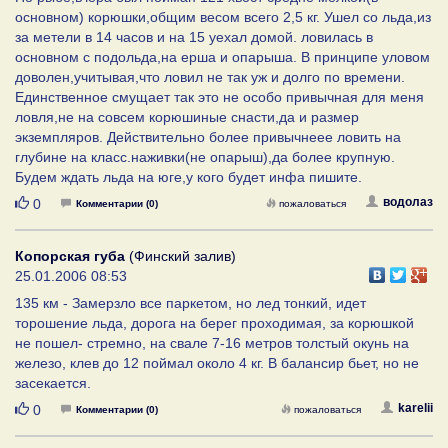
основном) корюшки,общим весом всего 2,5 кг. Ушел со льда,из
за метели в 14 часов и на 15 уехал домой. ловилась в
основном с подольда,на ерша и опарыша. В принципе уловом
доволен,учитывая,что ловил не так уж и долго по времени.
Единственное смущает так это не особо привычная для меня
ловля,не на совсем корюшиные снасти,да и размер
экземпляров. Действительно более привычнеее ловить на
глубине на класс.наживки(не опарыш),да более крупную.
Будем ждать льда на юге,у кого будет инфа пишите.
Нравится
водолаз
0
Комментарии (0)
пожаловаться
Копорская губа
(Финский залив)
25.01.2006 08:53
135 км - Замерзло все паркетом, но лед тонкий, идет
торошение льда, дорога на берег проходимая, за корюшкой
не пошел- стремно, на свале 7-16 метров толстый окунь на
железо, клев до 12 поймал около 4 кг. В балансир бьет, но не
засекается.
Нравится
karelii
0
Комментарии (0)
пожаловаться