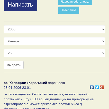
Ледовая обстановка
Написать
Потеряшка
Год
Месяц
День
Выбрать
оз. Хепоярви
(Карельский перешеек)
25.01.2006 23:01
Были сегодня на Хепоярви: на двоихдесяток окуней,5
плотвичек и штук 100 ершей,подлещик на прикормку не
отреагировал,а может прикормка плохая была :(
Но ершей на уху наловили:)