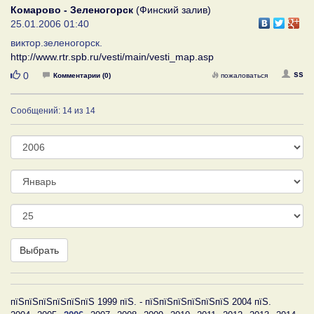
Комарово - Зеленогорск
(Финский залив)
25.01.2006 01:40
виктор.зеленогорск.
http://www.rtr.spb.ru/vesti/main/vesti_map.asp
Нравится
ss
0
Комментарии (0)
пожаловаться
Сообщений: 14 из 14
Год
Месяц
День
Выбрать
пїЅпїЅпїЅпїЅпїЅпїЅ 1999 пїЅ. - пїЅпїЅпїЅпїЅпїЅпїЅ 2004 пїЅ.