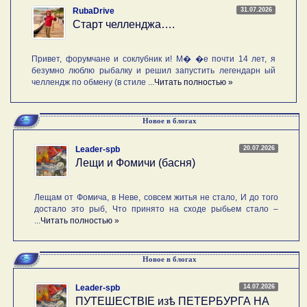
31.07.2026
RubaDrive
Старт челленджа….
Привет, форумчане и соклубник и! М� �е почти 14 лет, я
безумно люблю рыбалку и решил запустить легендарн ый
челлендж по обмену (в стиле ...
Читать полностью »
Новое в блогах
20.07.2026
Leader-spb
Лещи и Фомичи (басня)
Лещам от Фомича, в Неве, совсем житья не стало, И до того
достало это рыб, Что принято на сходе рыбьем стало –
...
Читать полностью »
Новое в блогах
14.07.2026
Leader-spb
ПУТЕШЕСТВIE изѣ ПЕТЕРБУРГА НА